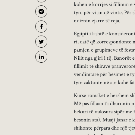
kohën e korrjes si fillimin e 
tyre për vitin që vinte. Për 
ndiznin zjarre të reja.
Egjipti i lashtë e konsideront
ri, datë që korrespondonte me
pamjen e grupimeve të festav
Nilit nga gjiri i tij. Banorë
fillimit të shirave pranveror
vendimtare për besimet e tyr
tyre caktonte në atë kohë fa
Kurse romakët e hershëm shk
Më pas filluan t’i dhuronin 
hekuri të vulosura sipër me fi
besonin ata). Muaji Janar e ka
shikonte përpara dhe një tje