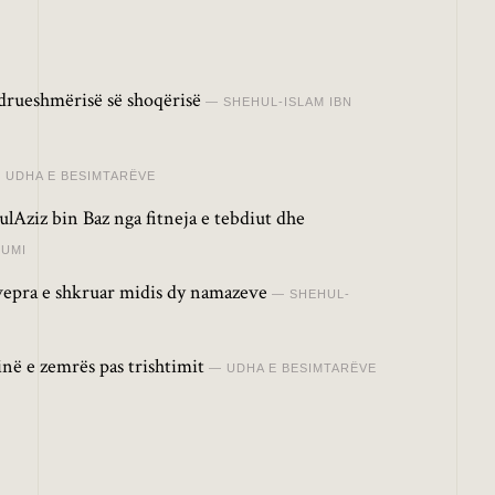
drueshmërisë së shoqërisë
SHEHUL-ISLAM IBN
UDHA E BESIMTARËVE
lAziz bin Baz nga fitneja e tebdiut dhe
RUMI
evepra e shkruar midis dy namazeve
SHEHUL-
inë e zemrës pas trishtimit
UDHA E BESIMTARËVE