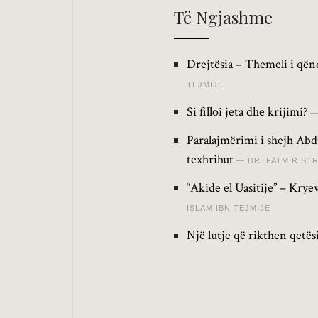
Të Ngjashme
Drejtësia – Themeli i qën
TEJMIJE
Si filloi jeta dhe krijimi?
Paralajmërimi i shejh Abdu
texhrihut
DR. FATMIR ST
“Akide el Uasitije” – Kry
ISLAM IBN TEJMIJE
Një lutje që rikthen qetës