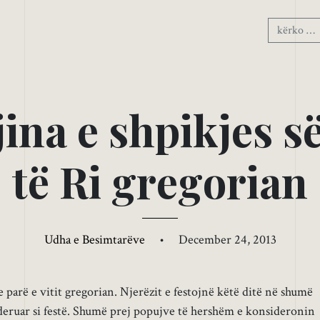
j
i
n
a
e
s
h
p
i
k
j
e
s
s
t
ë
R
i
g
r
e
g
o
r
i
a
n
Udha e Besimtarëve
•
December 24, 2013
 e parë e vitit gregorian. Njerëzit e festojnë këtë ditë në shumë
deruar si festë. Shumë prej popujve të hershëm e konsideronin