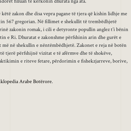
dorët filluan të kërkonin dhurata nga ata.
këtë zakon dhe disa vepra pagane të tjera që kishin lidhje me
in 567 gregorian. Në fillimet e shekullit të trembëdhjetë
inë zakonin romak, i cili e detyronte popullin anglez t’i bënin
tin e Ri. Dhuratat e zakonshme përfshinin arin dhe gurët e
t më në shekullin e nëntëmbëdhjetë. Zakonet e reja në botën
ë tjerë përfshijnë vizitat e të afërmve dhe të shokëve,
tikimin e riteve fetare, përdorimin e fishekzjarreve, borive,
iklopedia Arabe Botërore
.