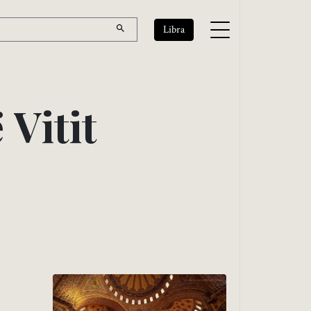
Libra
ë
V
i
t
i
t