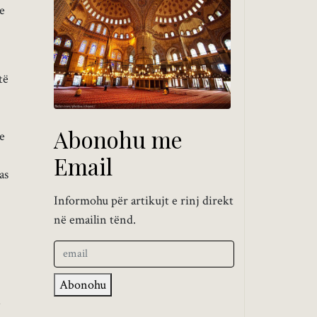
 e
të
Abonohu me
 e
Email
as
Informohu për artikujt e rinj direkt
në emailin tënd.
Abonohu