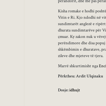
perandorit, dhe më pas peran
Kisha romake e hodhi poshtë 
Vitin e Ri. Kjo ndodhi në vit
sundimtarët anglezë e ripërtr
dhurata sundimtarëve për Vi
çmuar. Ky zakon nuk u vërej
perëndimore dhe disa popuj t
shkëmbimin e dhuratave, prak
zileve dhe mjeteve të tjera.
Marrë shkurtimisht nga
Enc
Përktheu: Ardit Ulqinaku
Dosje:
idhujt