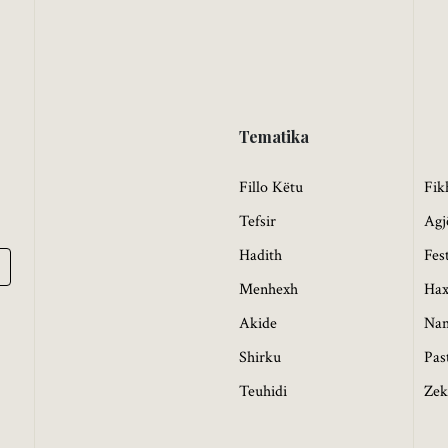
Tematika
Fillo Këtu
Fik
Tefsir
Agj
Hadith
Fes
Menhexh
Hax
Akide
Na
Shirku
Pas
Teuhidi
Zek