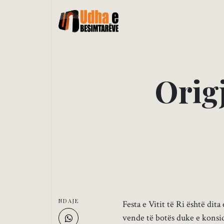
O
r
i
g
NDAJE
Festa e Vitit të Ri është dita
vende të botës duke e konsi