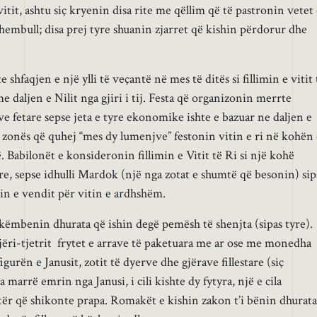
vitit, ashtu siç kryenin disa rite me qëllim që të pastronin vetet
shembull; disa prej tyre shuanin zjarret që kishin përdorur dhe
e shfaqjen e një ylli të veçantë në mes të ditës si fillimin e vitit 
 daljen e Nilit nga gjiri i tij. Festa që organizonin merrte
e fetare sepse jeta e tyre ekonomike ishte e bazuar ne daljen e
t e zonës që quhej “mes dy lumenjve” festonin vitin e ri në kohën
ë. Babilonët e konsideronin fillimin e Vitit të Ri si një kohë
e, sepse idhulli Mardok (një nga zotat e shumtë që besonin) sip
tin e vendit për vitin e ardhshëm.
ëmbenin dhurata që ishin degë pemësh të shenjta (sipas tyre).
njëri-tjetrit frytet e arrave të paketuara me ar ose me monedha
gurën e Janusit, zotit të dyerve dhe gjërave fillestare (siç
 marrë emrin nga Janusi, i cili kishte dy fytyra, një e cila
tër që shikonte prapa. Romakët e kishin zakon t’i bënin dhurata