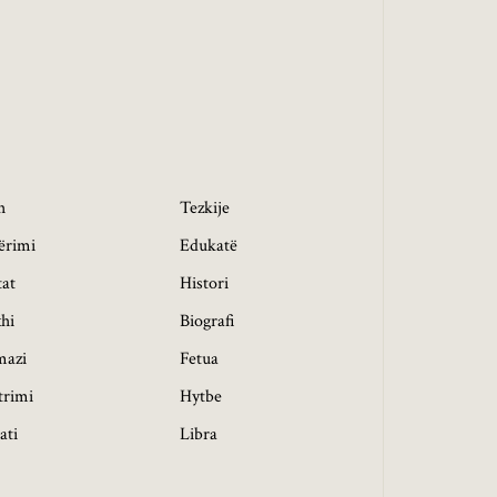
h
Tezkije
ërimi
Edukatë
tat
Histori
hi
Biografi
mazi
Fetua
trimi
Hytbe
ati
Libra