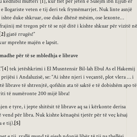
u kedhibil mufteri”
[1]
, kur flet për jetën e Sulejm ibn Ejjub er
 e llogariste veten e tij deri tek frymëmarrjet. Nuk linte asnjë
ë ishte duke shkruar, ose duke dhënë mësim, ose lexonte…
rajinij më tregon për të se një ditë i kishte shkuar për vizitë n
[2]
gjatë rrugës!”
ur mprehte majën e lapsit.
madhe për të se mbledhja e librave
”
[4]
tek jetëshkrimi i El Musntensir Bil-lah Ebul As el Hakemij
ijësi i Andaluzisë, se: “Ai ishte njeri i veçantë, plot vlera … i
ë librave të shtrenjtë, qofshin ata të saktë e të dobishëm apo të
rriti të numëronte 200 mijë libra!
n e tyre, i jepte shitësit të librave aq sa i kërkonte derisa
ë vend për libra. Nuk kishte kënaqësi tjetër për të veç kësaj
e tij).
[5]
et e tij, rrallë mund të gjesh ndonjë libër të tij pa thellësi