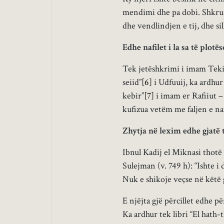
mendimi dhe pa dobi. Shkruan
dhe vendlindjen e tij, dhe sil
Edhe nafilet i la sa të plotë
Tek jetëshkrimi i imam Tekijj
seiid”
[6]
i Udfuuij, ka ardhur 
kebir”
[7]
i imam er Rafiiut –
kufizua vetëm me faljen e n
Zhytja në lexim edhe gjatë
Ibnul Kadij el Miknasi thotë 
Sulejman (v. 749 h): “Ishte i
Nuk e shikoje veçse në këtë 
E njëjta gjë përcillet edhe p
Ka ardhur tek libri “El hath-t