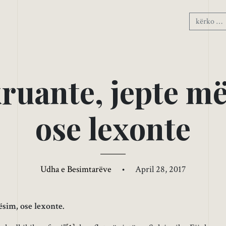
k
r
u
a
n
t
e
,
j
e
p
t
e
m
o
s
e
l
e
x
o
n
t
e
Udha e Besimtarëve
•
April 28, 2017
sim, ose lexonte.