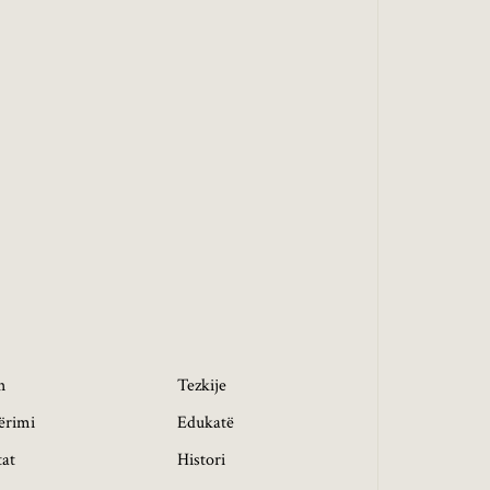
h
Tezkije
ërimi
Edukatë
tat
Histori