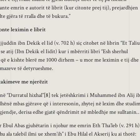
te emrin e autorit të librit (kur citonte prej tij), prejardhjen
lte gjëra të rralla dhe të bukura.”
sonte leximin e librit
uddin ibn Dekik el Iid (v. 702 h) siç citohet në librin “Et Taliu
se atij (Ibn Dekik el Iidit) kur i mbërriti libri “Esh sherhul
 që e kishte blerë me 1000 dirhem – u mor me leximin e tij dhe
amazeve të detyrueshme.
 takimeve me njerëzit
në “Durratul hixhal”
[8]
tek jetëshkrimi i Muhammed ibn Alij i
 dhënë mbas gjërave që i interesonin, zhytej në lexim dhe studim
gjendje, derisa edhe gjatë qëndrimit në mbledhje me sulltanin…
ër Ebul Abas gjuhëtarin i njohur me emrin Eth Tha’leb (v. 291 h)
hu ala talebil ilmi ue xhem’ih” i Ebu Hilal el Akserij ku ai thotë: