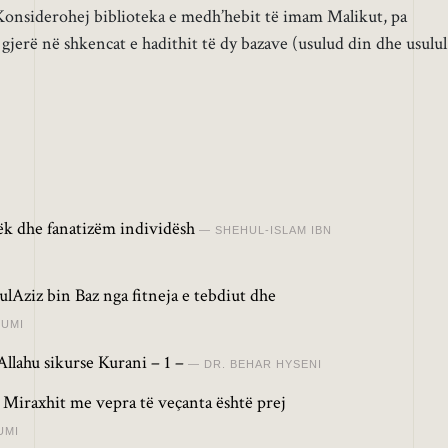
Konsiderohej biblioteka e medh’hebit të imam Malikut, pa
 gjerë në shkencat e hadithit të dy bazave (usulud din dhe usulul
lëk dhe fanatizëm individësh
SHEHUL-ISLAM IBN
lAziz bin Baz nga fitneja e tebdiut dhe
RUMI
Allahu sikurse Kurani – 1 –
DR. BEHAR HYSENI
ë Miraxhit me vepra të veçanta është prej
UMI