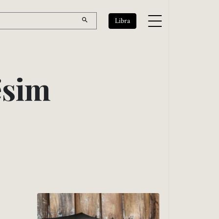
Libra
ë
s
i
m