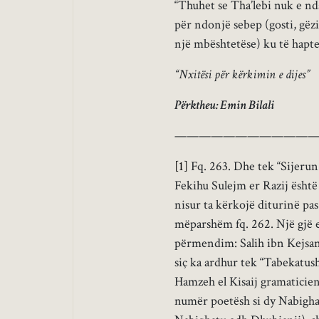
“Thuhet se Tha’lebi nuk e nda
për ndonjë sebep (gosti, gëzi
një mbështetëse) ku të hapte l
“Nxitësi për kërkimin e dijes”
Përktheu: Emin Bilali
————————————
[1]
Fq. 263. Dhe tek “Sijerun
Fekihu Sulejm er Razij është
nisur ta kërkojë diturinë pas
mëparshëm fq. 262. Një gjë e
përmendim: Salih ibn Kejsan,
siç ka ardhur tek “Tabekatush
Hamzeh el Kisaij gramaticien
numër poetësh si dy Nabighat