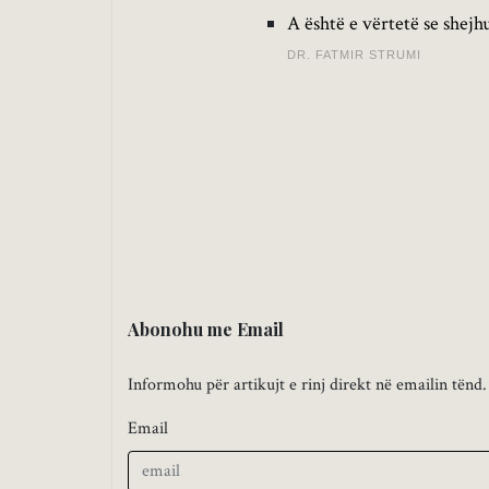
A është e vërtetë se shejh
DR. FATMIR STRUMI
Abonohu me Email
Informohu për artikujt e rinj direkt në emailin tënd.
Email