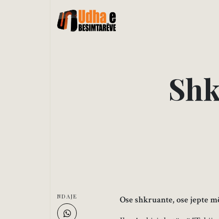
S
h
NDAJE
Ose shkruante, ose jepte më