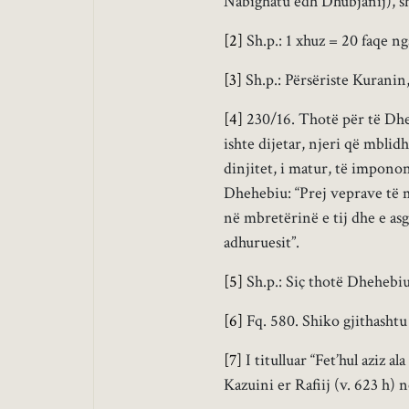
Nabighatu edh Dhubjanij), shi
[2]
Sh.p.: 1 xhuz = 20 faqe ng
[3]
Sh.p.: Përsëriste Kuranin,
[4]
230/16. Thotë për të Dheh
ishte dijetar, njeri që mblid
dinjitet, i matur, të impono
Dhehebiu: “Prej veprave të mi
në mbretërinë e tij dhe e asg
adhuruesit”.
[5]
Sh.p.: Siç thotë Dhehebiu 
[6]
Fq. 580. Shiko gjithashtu 
[7]
I titulluar “Fet’hul aziz
Kazuini er Rafiij (v. 623 h) n