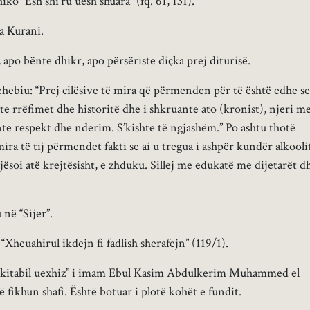
ko “Esh shi’ru uesh shuara” (fq. 61, 131).
a Kurani.
 apo bënte dhikr, apo përsëriste diçka prej diturisë.
ebiu: “Prej cilësive të mira që përmenden për të është edhe se
hte rrëfimet dhe historitë dhe i shkruante ato (kronist), njeri m
nte respekt dhe nderim. S’kishte të ngjashëm.” Po ashtu thotë
ra të tij përmendet fakti se ai u tregua i ashpër kundër alkooli
jësoi atë krejtësisht, e zhduku. Sillej me edukatë me dijetarët d
në “Sijer”.
“Xheuahirul ikdejn fi fadlish sherafejn” (119/1).
 ala kitabil uexhiz” i imam Ebul Kasim Abdulkerim Muhammed el
ë fikhun shafi. Është botuar i plotë kohët e fundit.