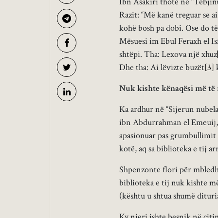
Ibn Asakiri thotë në “Tebjin
Razit: “Më kanë treguar se ai
kohë bosh pa dobi. Ose do t
Mësuesi im Ebul Feraxh el Isf
shtëpi. Tha: Lexova një xhuz
Dhe tha: Ai lëvizte buzët
[3]
k
Nuk kishte kënaqësi më të 
Ka ardhur në “Sijerun nubela
ibn Abdurrahman el Emeuij, pr
apasionuar pas grumbullimit t
kotë, aq sa biblioteka e tij a
Shpenzonte flori për mbledhje
biblioteka e tij nuk kishte m
(kështu u shtua shumë dituria 
Ky njeri ishte besnik në citim