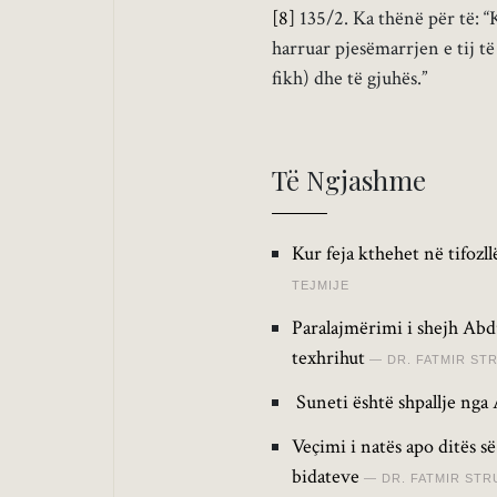
[8]
135/2. Ka thënë për të: “
harruar pjesëmarrjen e tij të
fikh) dhe të gjuhës.”
Të Ngjashme
Kur feja kthehet në tifozl
TEJMIJE
Paralajmërimi i shejh Abdu
texhrihut
DR. FATMIR ST
Suneti është shpallje nga 
Veçimi i natës apo ditës s
bidateve
DR. FATMIR STR