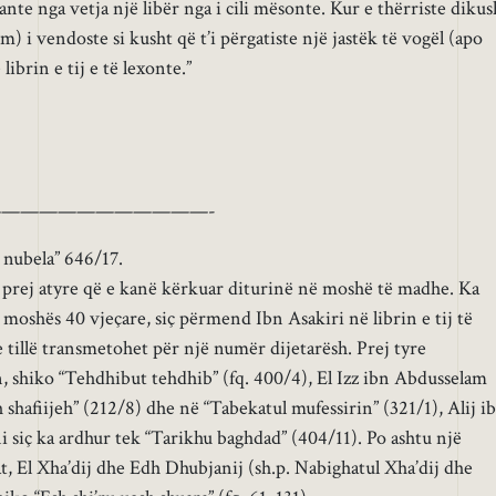
nte nga vetja një libër nga i cili mësonte. Kur e thërriste dikus
m) i vendoste si kusht që t’i përgatiste një jastëk të vogël (apo
ibrin e tij e të lexonte.”
———————————-
 nubela” 646/17.
 prej atyre që e kanë kërkuar diturinë në moshë të madhe. Ka
 moshës 40 vjeçare, siç përmend Ibn Asakiri në librin e tij të
 tillë transmetohet për një numër dijetarësh. Prej tyre
 shiko “Tehdhibut tehdhib” (fq. 400/4), El Izz ibn Abdusselam
 shafiijeh” (212/8) dhe në “Tabekatul mufessirin” (321/1), Alij i
i siç ka ardhur tek “Tarikhu baghdad” (404/11). Po ashtu një
, El Xha’dij dhe Edh Dhubjanij (sh.p. Nabighatul Xha’dij dhe