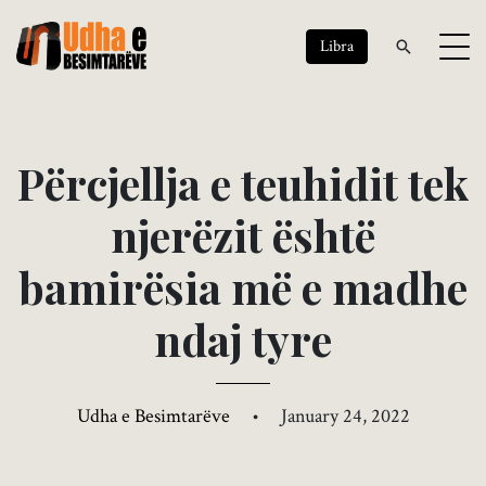
Libra
P
ë
r
c
j
e
l
l
j
a
e
t
e
u
h
i
d
i
t
t
e
k
n
j
e
r
ë
z
i
t
ë
s
h
t
ë
b
a
m
i
r
ë
s
i
a
m
ë
e
m
a
d
h
e
n
d
a
j
t
y
r
e
Udha e Besimtarëve
•
January 24, 2022