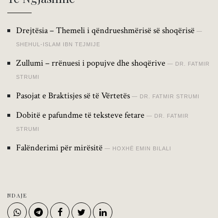
Drejtësia – Themeli i qëndrueshmërisë së shoqërisë
SHEHUL-ISLAM IBN TEJMIJE
Zullumi – rrënuesi i popujve dhe shoqërive
DR. FATMIR
STRUMI
Pasojat e Braktisjes së të Vërtetës
DR. FATMIR STRUMI
Dobitë e pafundme të teksteve fetare
DR. FATMIR
STRUMI
Falënderimi për mirësitë
HOXHË EMIN BILALI
NDAJE