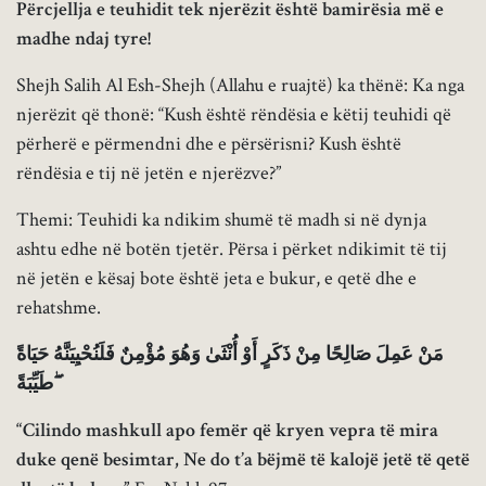
Përcjellja e teuhidit tek njerëzit është bamirësia më e
madhe ndaj tyre!
Shejh Salih Al Esh-Shejh (Allahu e ruajtë) ka thënë: Ka nga
njerëzit që thonë: “Kush është rëndësia e këtij teuhidi që
përherë e përmendni dhe e përsërisni? Kush është
rëndësia e tij në jetën e njerëzve?”
Themi: Teuhidi ka ndikim shumë të madh si në dynja
ashtu edhe në botën tjetër. Përsa i përket ndikimit të tij
në jetën e kësaj bote është jeta e bukur, e qetë dhe e
rehatshme.
مَنْ عَمِلَ صَالِحًا مِنْ ذَكَرٍ أَوْ أُنْثَىٰ وَهُوَ مُؤْمِنٌ فَلَنُحْيِيَنَّهُ حَيَاةً
طَيِّبَةً ۖ
“Cilindo mashkull apo femër që kryen vepra të mira
duke qenë besimtar, Ne do t’a bëjmë të kalojë jetë të qetë