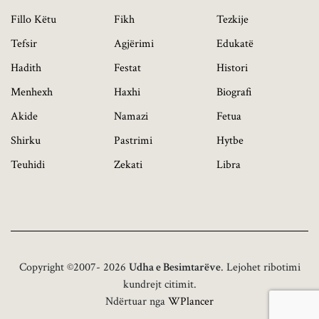
Fillo Këtu
Fikh
Tezkije
Tefsir
Agjërimi
Edukatë
Hadith
Festat
Histori
Menhexh
Haxhi
Biografi
Akide
Namazi
Fetua
Shirku
Pastrimi
Hytbe
Teuhidi
Zekati
Libra
Copyright ©2007- 2026
Udha e Besimtarëve
. Lejohet ribotimi
kundrejt citimit.
Ndërtuar nga
WPlancer