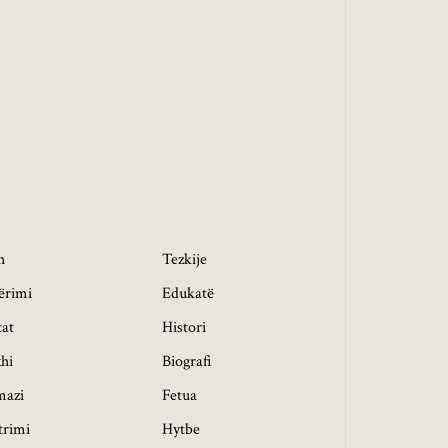
h
Tezkije
ërimi
Edukatë
tat
Histori
hi
Biografi
mazi
Fetua
trimi
Hytbe