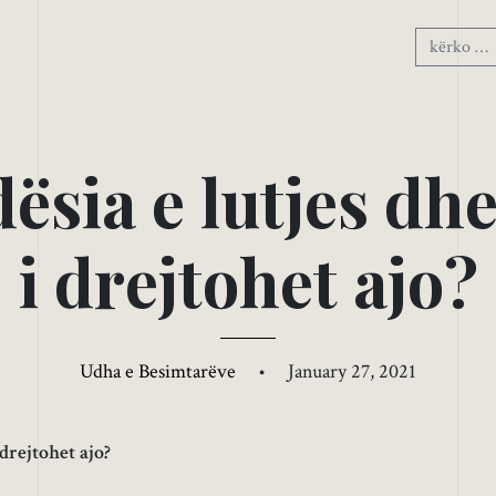
d
ë
s
i
a
e
l
u
t
j
e
s
d
h
i
d
r
e
j
t
o
h
e
t
a
j
o
?
Udha e Besimtarëve
•
January 27, 2021
 drejtohet ajo?