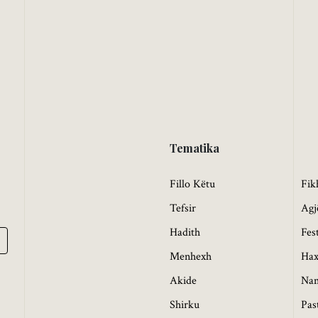
Tematika
Fillo Këtu
Fik
Tefsir
Agj
Hadith
Fes
Menhexh
Hax
Akide
Na
Shirku
Pas