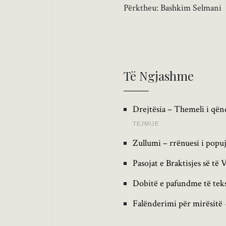
Përktheu: Bashkim Selmani
Të Ngjashme
Drejtësia – Themeli i qën
TEJMIJE
Zullumi – rrënuesi i popu
Pasojat e Braktisjes së të 
Dobitë e pafundme të teks
Falënderimi për mirësitë