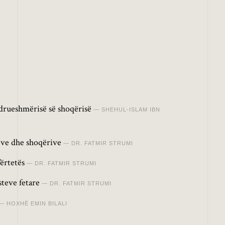
drueshmërisë së shoqërisë
SHEHUL-ISLAM IBN
jve dhe shoqërive
DR. FATMIR STRUMI
Vërtetës
DR. FATMIR STRUMI
teve fetare
DR. FATMIR STRUMI
HOXHË EMIN BILALI