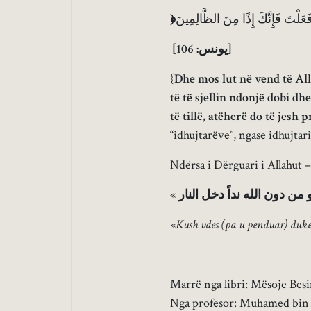
﴿
فَعَلْتَ فَإِنَّكَ إِذًا مِنَ الظَّالِمِينَ
[
يونس: 106
]
{
Dhe mos lut në vend të All
të të sjellin ndonjë dobi dh
të tillë, atëherë do të jesh 
“idhujtarëve”, ngase idhujtar
Ndërsa i Dërguari i Allahut –
«
ن دون الله نداً دخل النار
«Kush vdes (pa u penduar) duke l
Marrë nga libri: Mësoje Bes
Nga profesor: Muhamed bin