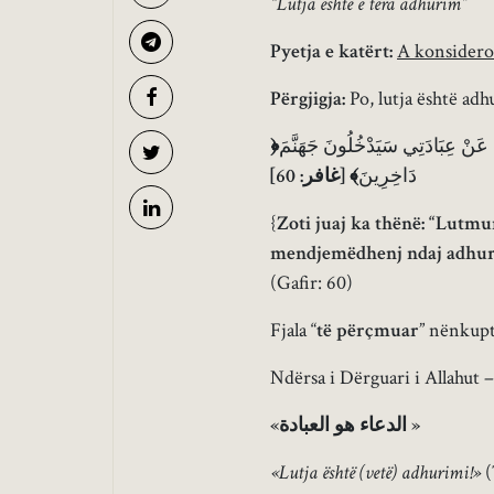
“Lutja është e tëra adhurim”
Pyetja e katërt:
A konsidero
Përgjigja:
Po, lutja është adh
﴿
 عَنْ عِبَادَتِي سَيَدْخُلُونَ جَهَنَّمَ
]
غافر: 60
[
﴾
دَاخِرِينَ
{
Zoti juaj ka thënë: “Lutmu
mendjemëdhenj ndaj adhur
(Gafir: 60)
Fjala “
të përçmuar
” nënkupt
Ndërsa i Dërguari i Allahut –
«
الدعاء هو العبادة
»
«Lutja është (vetë) adhurimi!»
(