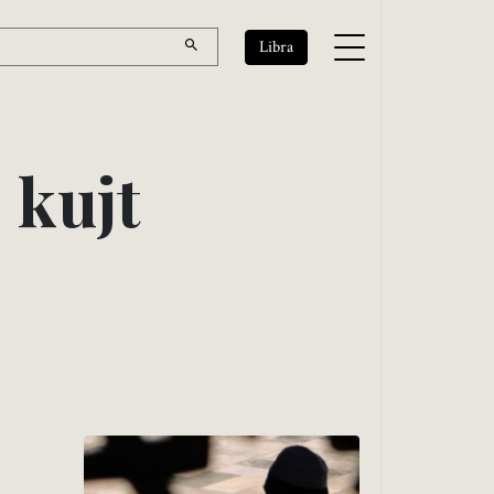
Libra
e
k
u
j
t