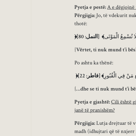
Pyetja e pestë:
A e dëgjojnë 
Përgjigja:
Jo, të vdekurit nuk
thotë:
﴿
]
النمل: 80
[
﴾
لَا تُسْمِعُ الْمَوْتَى
{
Vërtet, ti nuk mund t’i bës
Po ashtu ka thënë:
﴿
]
فاطر: 22
[
﴾
ٍ مَنْ فِي الْقُبُورِ
{
…dhe se ti nuk mund t’i bës
Pyetja e gjashtë:
Cili është 
janë të pranishëm?
Përgjigja:
Lutja drejtuar të v
madh (idhujtari që të nxjerr 