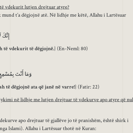
të vdekurit lutjen drejtuar atyre?
 mund t’a dëgjojnë atë. Në lidhje me këtë, Allahu i Lartësuar
إِنَّكَ 
h të vdekurit të dëgjojnë.
} (En-Neml: 80)
وَمَا أَنْتَ بِمُسْمِع
h të dëgjojnë ata që janë në varre!
} (Fatir: 22)
gjykimi në lidhje me lutjen drejtuar të vdekurve apo atyre që nu
dekurve apo drejtuar të gjallëve jo të pranishëm, është shirk i
nga Islami). Allahu i Lartësuar thotë në Kuran: