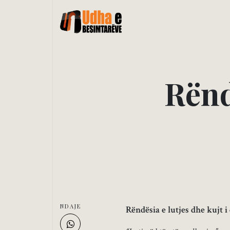
R
ë
n
NDAJE
Rëndësia e lutjes dhe kujt i