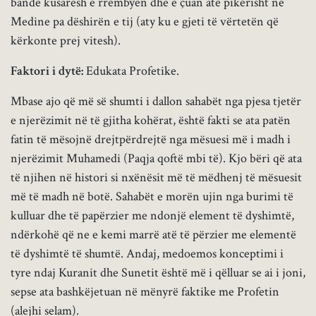
bandë kusarësh e rrëmbyen dhe e çuan atë pikërisht në
Medine pa dëshirën e tij (aty ku e gjeti të vërtetën që
kërkonte prej vitesh).
Faktori i dyt
ë
:
Edukata Profetike.
Mbase ajo që më së shumti i dallon sahabët nga pjesa tjetër
e njerëzimit në të gjitha kohërat, është fakti se ata patën
fatin të mësojnë drejtpërdrejtë nga mësuesi më i madh i
njerëzimit Muhamedi (Paqja qoftë mbi të). Kjo bëri që ata
të njihen në histori si nxënësit më të mëdhenj të mësuesit
më të madh në botë. Sahabët e morën ujin nga burimi të
kulluar dhe të papërzier me ndonjë element të dyshimtë,
ndërkohë që ne e kemi marrë atë të përzier me elementë
të dyshimtë të shumtë. Andaj, medoemos konceptimi i
tyre ndaj Kuranit dhe Sunetit është më i qëlluar se ai i joni,
sepse ata bashkëjetuan në mënyrë faktike me Profetin
(alejhi selam).