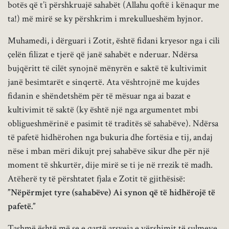
botës që t’i përshkruajë sahabët (Allahu qoftë i kënaqur me
ta!) më mirë se ky përshkrim i mrekullueshëm hyjnor.
Muhamedi, i dërguari i Zotit, është fidani kryesor nga i cili
çelën filizat e tjerë që janë sahabët e nderuar. Ndërsa
bujqëritt të cilët synojnë mënyrën e saktë të kultivimit
janë besimtarët e sinqertë. Ata vështrojnë me kujdes
fidanin e shëndetshëm për të mësuar nga ai bazat e
kultivimit të saktë (ky është një nga argumentet mbi
obligueshmërinë e pasimit të traditës së sahabëve). Ndërsa
të pafetë hidhërohen nga bukuria dhe fortësia e tij, andaj
nëse i mban mëri dikujt prej sahabëve sikur dhe për një
moment të shkurtër, dije mirë se ti je në rrezik të madh.
Atëherë ty të përshtatet fjala e Zotit të gjithësisë:
”Nëpërmjet tyre (sahabëve) Ai synon që të hidhërojë të
pafetë.”
Tashmë është më se e qartë arsyeja e vërshimit të sulmeve