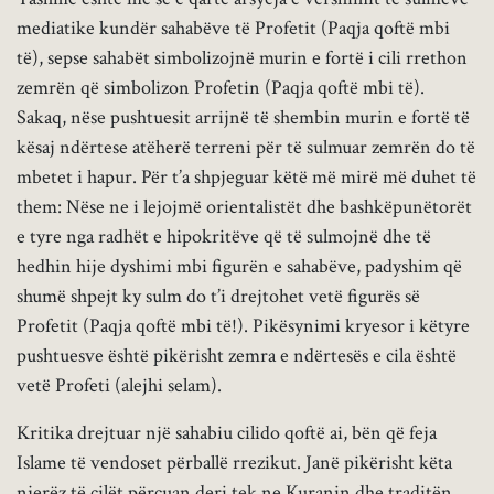
mediatike kundër sahabëve të Profetit (Paqja qoftë mbi
të), sepse sahabët simbolizojnë murin e fortë i cili rrethon
zemrën që simbolizon Profetin (Paqja qoftë mbi të).
Sakaq, nëse pushtuesit arrijnë të shembin murin e fortë të
kësaj ndërtese atëherë terreni për të sulmuar zemrën do të
mbetet i hapur. Për t’a shpjeguar këtë më mirë më duhet të
them: Nëse ne i lejojmë orientalistët dhe bashkëpunëtorët
e tyre nga radhët e hipokritëve që të sulmojnë dhe të
hedhin hije dyshimi mbi figurën e sahabëve, padyshim që
shumë shpejt ky sulm do t’i drejtohet vetë figurës së
Profetit (Paqja qoftë mbi të!). Pikësynimi kryesor i këtyre
pushtuesve është pikërisht zemra e ndërtesës e cila është
vetë Profeti (alejhi selam).
Kritika drejtuar një sahabiu cilido qoftë ai, bën që feja
Islame të vendoset përballë rrezikut. Janë pikërisht këta
njerëz të cilët përçuan deri tek ne Kuranin dhe traditën