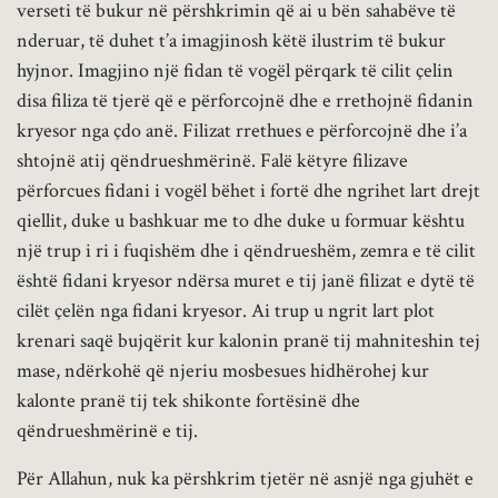
verseti të bukur në përshkrimin që ai u bën sahabëve të
nderuar, të duhet t’a imagjinosh këtë ilustrim të bukur
hyjnor. Imagjino një fidan të vogël përqark të cilit çelin
disa filiza të tjerë që e përforcojnë dhe e rrethojnë fidanin
kryesor nga çdo anë. Filizat rrethues e përforcojnë dhe i’a
shtojnë atij qëndrueshmërinë. Falë këtyre filizave
përforcues fidani i vogël bëhet i fortë dhe ngrihet lart drejt
qiellit, duke u bashkuar me to dhe duke u formuar kështu
një trup i ri i fuqishëm dhe i qëndrueshëm, zemra e të cilit
është fidani kryesor ndërsa muret e tij janë filizat e dytë të
cilët çelën nga fidani kryesor. Ai trup u ngrit lart plot
krenari saqë bujqërit kur kalonin pranë tij mahniteshin tej
mase, ndërkohë që njeriu mosbesues hidhërohej kur
kalonte pranë tij tek shikonte fortësinë dhe
qëndrueshmërinë e tij.
Për Allahun, nuk ka përshkrim tjetër në asnjë nga gjuhët e