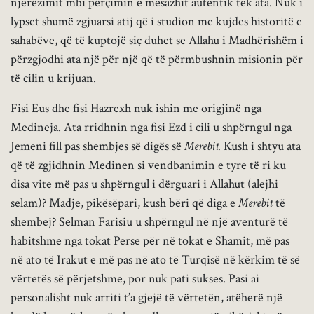
njerëzimit mbi përçimin e mesazhit autentik tek ata. Nuk i
lypset shumë zgjuarsi atij që i studion me kujdes historitë e
sahabëve, që të kuptojë siç duhet se Allahu i Madhërishëm i
përzgjodhi ata një për një që të përmbushnin misionin për
të cilin u krijuan.
Fisi Eus dhe fisi Hazrexh nuk ishin me origjinë nga
Medineja. Ata rridhnin nga fisi Ezd i cili u shpërngul nga
Jemeni fill pas shembjes së digës së
Merebit.
Kush i shtyu ata
që të zgjidhnin Medinen si vendbanimin e tyre të ri ku
disa vite më pas u shpërngul i dërguari i Allahut (alejhi
selam)? Madje, pikësëpari, kush bëri që diga e
Merebit
të
shembej? Selman Farisiu u shpërngul në një aventurë të
habitshme nga tokat Perse për në tokat e Shamit, më pas
në ato të Irakut e më pas në ato të Turqisë në kërkim të së
vërtetës së përjetshme, por nuk pati sukses. Pasi ai
personalisht nuk arriti t’a gjejë të vërtetën, atëherë një