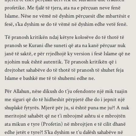
profetike. Me fjalë të tjera, ata na e përçuan neve fenë
Islame. Nëse ne vëmë në dyshim përçuesit dhe mbartësit e
fesë, s’ka dyshim se do të vëmë në dyshim edhe vetë fenë.
Të pranosh kritikën ndaj këtyre kolosëve do të thotë të
pranosh se Kurani dhe suneti që ata na kanë përçuar nuk
janë të saktë, e për rrjedhojë ky version i fesë Islame që ne
njohim nuk është autentik. Të pranosh kritikën që i
drejtohet sahabëve do të thotë të pranosh të shuhet feja
Islame e bashkë me të të shuhemi edhe ne.
Për Allahun, nëse dikush do t’ju ofendonte një mik tuajin
me siguri që do të hidheshit përpjetë dhe do i jepnit një
shuplakë fytyrës. Mjerë për ju, si është puna me ju?! A nuk
meritojnë sahabët që ne t’i mbrojmë ashtu si e mbrojtën
ata mikun e tyre (Profetin) në mbrojtjen e të cilit dhanë
edhe jetët e tyre?! S’ka dyshim se t’u dalësh sahabëve në