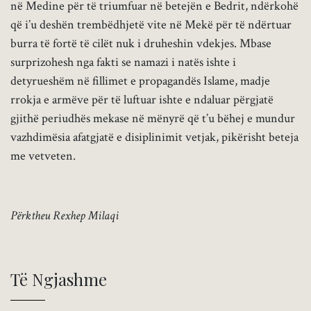
në Medine për të triumfuar në betejën e Bedrit, ndërkohë
që i’u deshën trembëdhjetë vite në Mekë për të ndërtuar
burra të fortë të cilët nuk i druheshin vdekjes. Mbase
surprizohesh nga fakti se namazi i natës ishte i
detyrueshëm në fillimet e propagandës Islame, madje
rrokja e armëve për të luftuar ishte e ndaluar përgjatë
gjithë periudhës mekase në mënyrë që t’u bëhej e mundur
vazhdimësia afatgjatë e disiplinimit vetjak, pikërisht beteja
me vetveten.
Përktheu Rexhep Milaqi
Të Ngjashme