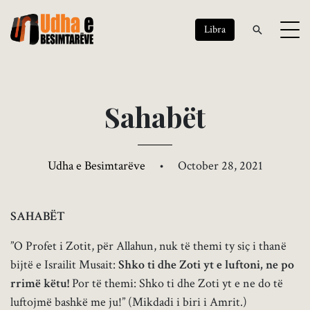
Libra
S
a
h
a
b
ë
t
Udha e Besimtarëve
•
October 28, 2021
SAHAB
Ë
T
”O Profet i Zotit, për Allahun, nuk të themi ty siç i thanë
bijtë e Israilit Musait:
Shko ti dhe Zoti yt e luftoni, ne po
rrimë këtu!
Por të themi: Shko ti dhe Zoti yt e ne do të
luftojmë bashkë me ju!” (Mikdadi i biri i Amrit.)