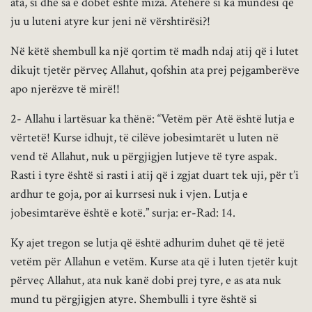
ata, si dhe sa e dobët është miza. Atëherë si ka mundësi që
ju u luteni atyre kur jeni në vërshtirësi?!
Në këtë shembull ka një qortim të madh ndaj atij që i lutet
dikujt tjetër përveç Allahut, qofshin ata prej pejgamberëve
apo njerëzve të mirë!!
2- Allahu i lartësuar ka thënë: “Vetëm për Atë është lutja e
vërtetë! Kurse idhujt, të cilëve jobesimtarët u luten në
vend të Allahut, nuk u përgjigjen lutjeve të tyre aspak.
Rasti i tyre është si rasti i atij që i zgjat duart tek uji, për t’i
ardhur te goja, por ai kurrsesi nuk i vjen. Lutja e
jobesimtarëve është e kotë.” surja: er-Rad: 14.
Ky ajet tregon se lutja që është adhurim duhet që të jetë
vetëm për Allahun e vetëm. Kurse ata që i luten tjetër kujt
përveç Allahut, ata nuk kanë dobi prej tyre, e as ata nuk
mund tu përgjigjen atyre. Shembulli i tyre është si