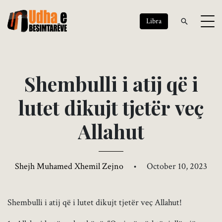
Libra
S
h
e
m
b
u
l
l
i
i
a
t
i
j
q
ë
i
l
u
t
e
t
d
i
k
u
j
t
t
j
e
t
ë
r
v
e
ç
A
l
l
a
h
u
t
Shejh Muhamed Xhemil Zejno
•
October 10, 2023
Shembulli i atij që i lutet dikujt tjetër veç Allahut!