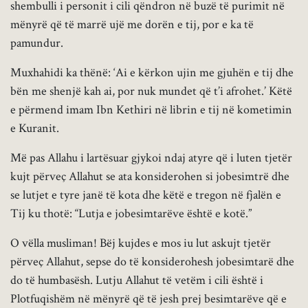
shembulli i personit i cili qëndron në buzë të purimit në
mënyrë që të marrë ujë me dorën e tij, por e ka të
pamundur.
Muxhahidi ka thënë: ‘Ai e kërkon ujin me gjuhën e tij dhe
bën me shenjë kah ai, por nuk mundet që t’i afrohet.’ Këtë
e përmend imam Ibn Kethiri në librin e tij në kometimin
e Kuranit.
Më pas Allahu i lartësuar gjykoi ndaj atyre që i luten tjetër
kujt përveç Allahut se ata konsiderohen si jobesimtrë dhe
se lutjet e tyre janë të kota dhe këtë e tregon në fjalën e
Tij ku thotë: “Lutja e jobesimtarëve është e kotë.”
O vëlla musliman! Bëj kujdes e mos iu lut askujt tjetër
përveç Allahut, sepse do të konsiderohesh jobesimtarë dhe
do të humbasësh. Lutju Allahut të vetëm i cili është i
Plotfuqishëm në mënyrë që të jesh prej besimtarëve që e