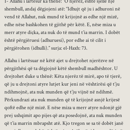
1- Allahu i lartësur ka thënë: “O njerëz, është sjellë një
shembull, andaj dëgjojeni atë: “Idhujt që ju i adhuroni në
vend të Allahut, nuk mund të krijojnë as edhe një mizë,
edhe nëse bashkohen të gjithë për këtë. E, nëse miza u
merr atyre diçka, ata nuk do të mund t’ia marrin. I dobët
është përgjëruesi (adhuruesi), por edhe ai të cilit i
përgjërohen (idhulli).” surja: el-Haxh: 73.
Allahu i lartësuar në këtë ajet u drejtohet njerëzve në
përgjithësi që ta dëgjojnë këtë shembull madhështor. U
drejtohet duke u thënë: Këta njerëz të mirë, apo të tjerë,
që ju u drejtoni atyre lutjet kur jeni në vështirësi që t’ju
ndihmojnë, ata nuk munden që t’ju vijnë në ndihmë.
Përkundrazi ata nuk munden që të krijojnë asnjë krijesë
qoftë edhe një mizë. E nëse miza u merr atyre ndonjë gjë
prej ushqimit apo pijes që ata posedojnë, ata nuk munden
që t’ia marrin mbrapsht atë. Kjo tregon se sa të dobët janë