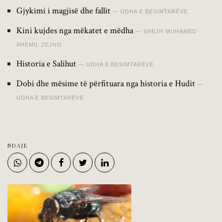
Gjykimi i magjisë dhe fallit
UDHA E BESIMTARËVE
Kini kujdes nga mëkatet e mëdha
SHEJH MUHAMED
XHEMIL ZEJNO
Historia e Salihut
UDHA E BESIMTARËVE
Dobi dhe mësime të përfituara nga historia e Hudit
UDHA E BESIMTARËVE
NDAJE