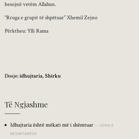
besojnë vetëm Allahun.
“Rruga e grupit të shpëtuar” Xhemil Zejno
Përktheu: Ylli Rama
Dosje:
idhujtaria
,
Shirku
Të Ngjashme
Idhujtaria është mëkati më i shëmtuar
UDHA E
BESIMTARËVE