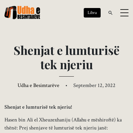
Libra
S
h
e
n
j
a
t
e
l
u
m
t
u
r
i
s
ë
t
e
k
n
j
e
r
i
u
Udha e Besimtarëve
•
September 12, 2022
Shenjat e lumturisë tek njeriu!
Hasen bin Ali el Xheuzexhaniju (Allahu e mëshiroftë) ka
thënë: Prej shenjave të lumturisë tek njeriu janë: