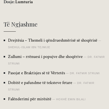
Dosje:
Lumturia
Të Ngjashme
Drejtësia – Themeli i qëndrueshmërisë së shoqërisë
SHEHUL-ISLAM IBN TEJMIJE
Zullumi – rrënuesi i popujve dhe shoqërive
DR. FATMIR
STRUMI
Pasojat e Braktisjes së të Vërtetës
DR. FATMIR STRUMI
Dobitë e pafundme të teksteve fetare
DR. FATMIR
STRUMI
Falënderimi për mirësitë
HOXHË EMIN BILALI