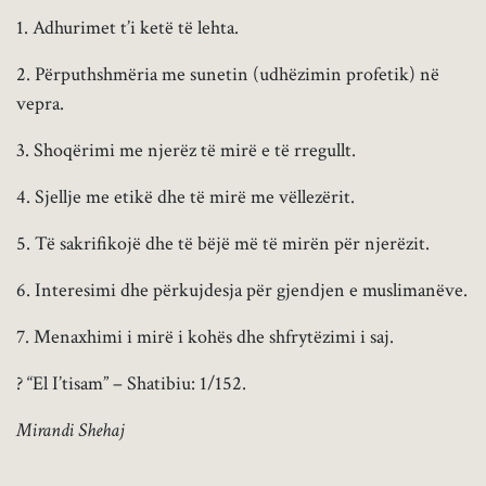
1. Adhurimet t’i ketë të lehta.
2. Përputhshmëria me sunetin (udhëzimin profetik) në
vepra.
3. Shoqërimi me njerëz të mirë e të rregullt.
4. Sjellje me etikë dhe të mirë me vëllezërit.
5. Të sakrifikojë dhe të bëjë më të mirën për njerëzit.
6. Interesimi dhe përkujdesja për gjendjen e muslimanëve.
7. Menaxhimi i mirë i kohës dhe shfrytëzimi i saj.
? “El I’tisam” – Shatibiu: 1/152.
Mirandi Shehaj