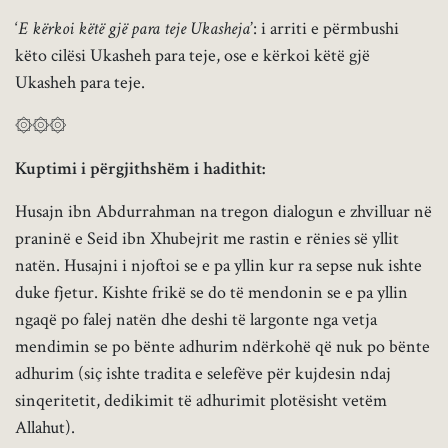
‘
E kërkoi këtë gjë para teje Ukasheja
’: i arriti e përmbushi
këto cilësi Ukasheh para teje, ose e kërkoi këtë gjë
Ukasheh para teje.
۞۞۞
Kuptimi i përgjithshëm i hadithit
:
Husajn ibn Abdurrahman na tregon dialogun e zhvilluar në
praninë e Seid ibn Xhubejrit me rastin e rënies së yllit
natën. Husajni i njoftoi se e pa yllin kur ra sepse nuk ishte
duke fjetur. Kishte frikë se do të mendonin se e pa yllin
ngaqë po falej natën dhe deshi të largonte nga vetja
mendimin se po bënte adhurim ndërkohë që nuk po bënte
adhurim (siç ishte tradita e selefëve për kujdesin ndaj
sinqeritetit, dedikimit të adhurimit plotësisht vetëm
Allahut).