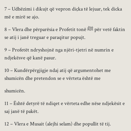
7 – Udhëzimi i dikujt që vepron diçka të lejuar, tek dicka
më e mirë se ajo.
8 – Vlera dhe përparësia e Profetit tonë ﷺ për vetë faktin
se atij i janë treguar e paraqitur popujt.
9 – Profetët ndryshojnë nga njëri-tjetri në numrin e
ndjekësve që kanë pasur.
10 – Kundërpërgjigje ndaj atij që argumentohet me
shumicën dhe pretendon se e vërteta është me
shumicën.
11 – Është detyrë të ndiqet e vërteta edhe nëse ndjekësit e
saj janë të pakët.
12 – Vlera e Musait (alejhi selam) dhe popullit të tij.