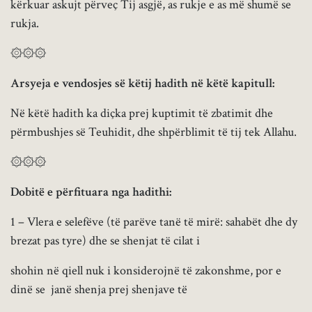
kërkuar askujt përveç Tij asgjë, as rukje e as më shumë se
rukja.
۞۞۞
Arsyeja e vendosjes së këtij hadith në këtë kapitull
:
Në këtë hadith ka diçka prej kuptimit të zbatimit dhe
përmbushjes së Teuhidit, dhe shpërblimit të tij tek Allahu.
۞۞۞
Dobitë e përfituara nga hadithi:
1 – Vlera e selefëve (të parëve tanë të mirë: sahabët dhe dy
brezat pas tyre) dhe se shenjat të cilat i
shohin në qiell nuk i konsiderojnë të zakonshme, por e
dinë se janë shenja prej shenjave të