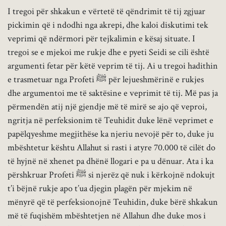
I tregoi për shkakun e vërtetë të qëndrimit të tij zgjuar
pickimin që i ndodhi nga akrepi, dhe kaloi diskutimi tek
veprimi që ndërmori për tejkalimin e kësaj situate. I
tregoi se e mjekoi me rukje dhe e pyeti Seidi se cili është
argumenti fetar për këtë veprim të tij. Ai u tregoi hadithin
e trasmetuar nga Profeti ﷺ për lejueshmërinë e rukjes
dhe argumentoi me të saktësine e veprimit të tij. Më pas ja
përmendën atij një gjendje më të mirë se ajo që veproi,
ngritja në perfeksionim të Teuhidit duke lënë veprimet e
papëlqyeshme megjithëse ka njeriu nevojë për to, duke ju
mbështetur kështu Allahut si rasti i atyre 70.000 të cilët do
të hyjnë në xhenet pa dhënë llogari e pa u dënuar. Ata i ka
përshkruar Profeti ﷺ si njerëz që nuk i kërkojnë ndokujt
t’i bëjnë rukje apo t’ua djegin plagën për mjekim në
mënyrë që të perfeksionojnë Teuhidin, duke bërë shkakun
më të fuqishëm mbështetjen në Allahun dhe duke mos i