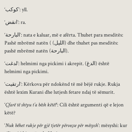
‘كوكب’: yll.
‘انقض’: ra.
‘البارحة’: nata e kaluar, më e afërta. Thuhet para mesditës:
Pashë mbrëmë natën ( (الليل) dhe thuhet pas mesditës:
pashë mbrëmë natën (البارحة).
‘لدغت’: helmimi nga pickimi i akrepit. (الدغ) është
helmimi nga pickimi.
‘ارتقيت’: Kërkova për ndokënd të më bëjë rukje. Rukja
është lexim Kurani dhe lutjesh fetare ndaj të sëmurit.
‘
Çfarë të shtyu t’a bësh këtë?
’: Cili është argumenti që e lejon
këtë?
‘
Nuk bëhet rukje për gjë tjetër përveçse për mësysh
’: mësyshi: kur