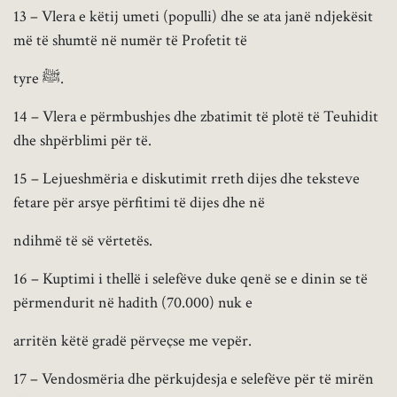
13 – Vlera e këtij umeti (populli) dhe se ata janë ndjekësit
më të shumtë në numër të Profetit të
tyre ﷺ.
14 – Vlera e përmbushjes dhe zbatimit të plotë të Teuhidit
dhe shpërblimi për të.
15 – Lejueshmëria e diskutimit rreth dijes dhe teksteve
fetare për arsye përfitimi të dijes dhe në
ndihmë të së vërtetës.
16 – Kuptimi i thellë i selefëve duke qenë se e dinin se të
përmendurit në hadith (70.000) nuk e
arritën këtë gradë përveçse me vepër.
17 – Vendosmëria dhe përkujdesja e selefëve për të mirën