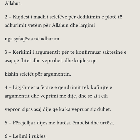
Allahut.
2 – Kujdesi i madh i selefëve për dedikimin e plotë të
adhurimit vetëm për Allahun dhe largimi
nga syfaqësia në adhurim.
3 – Kërkimi i argumentit për të konfirmuar saktësinë e
asaj që flitet dhe veprohet, dhe kujdesi që
kishin selefët për argumentin.
4 – Ligjshmëria fetare e qëndrimit tek kufinjtë e
argumentit dhe veprimi me dije, dhe se ai i cili
vepron sipas asaj dije që ka ka vepruar siç duhet.
5 – Përcjellja i dijes me butësi, ëmbëlsi dhe urtësi.
6 – Lejimi i rukjes.