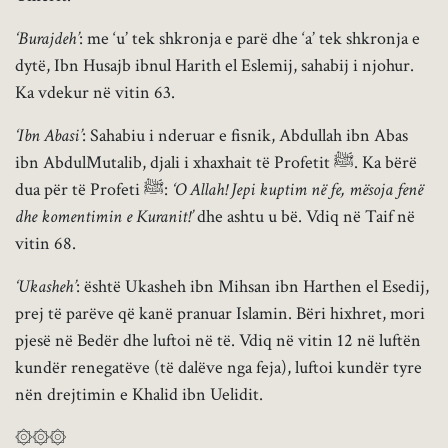
‘Burajdeh’
: me ‘u’ tek shkronja e parë dhe ‘a’ tek shkronja e
dytë, Ibn Husajb ibnul Harith el Eslemij, sahabij i njohur.
Ka vdekur në vitin 63.
‘Ibn Abasi’
: Sahabiu i nderuar e fisnik, Abdullah ibn Abas
ibn AbdulMutalib, djali i xhaxhait të Profetit ﷺ. Ka bërë
dua për të Profeti ﷺ:
‘O Allah! Jepi kuptim në fe, mësoja fenë
dhe komentimin e Kuranit!’
dhe ashtu u bë. Vdiq në Taif në
vitin 68.
‘Ukasheh’
: është Ukasheh ibn Mihsan ibn Harthen el Esedij,
prej të parëve që kanë pranuar Islamin. Bëri hixhret, mori
pjesë në Bedër dhe luftoi në të. Vdiq në vitin 12 në luftën
kundër renegatëve (të dalëve nga feja), luftoi kundër tyre
nën drejtimin e Khalid ibn Uelidit.
۞۞۞