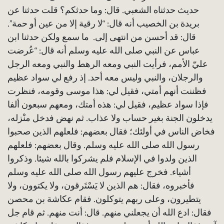
حديث حدثناه الشعبي. قال: وما حدثكم؟ قلت حدثنا عن
بريدة بن الخصيب أنه قال: “لا رقية إلا من عين أو حمة”.
قال: قد أحسن من انتهى إلى. ما سمع ولكن حدثنا ابن
عباس عن النبي صلى الله عليه وسلم أنه قال: “عُرضت
عليّ الأمم، فرأيت النبي ومعه الرهط والنبي ومعه الرجل
والرجلان، والنبي وليس معه أحد. إذ رفع لي سواد عظيم
فظننت أنهم أمتي، فقيل لي: هذا موسى وقومه، فنظرت
فإذا سواد عظيم، فقيل لي: هذه أمتك، ومعهم سبعون ألفا
يدخلون الجنة بغير حساب ولا عذاب. ثم نهض فدخل منْزله،
فخاض الناس في أولئك؛ فقال بعضهم: فلعلهم الذين صحبوا
رسول الله صلى الله عليه وسلم. وقال بعضهم: فلعلهم
الذين ولدوا في الإسلام فلم يشركوا بالله شيئا. وذكروا
أشياء. فخرج عليهم رسول الله صلى الله عليه وسلم
فأخبروه، فقال: هم الذين لا يَسْتَرقون، ولا يكتوون، ولا
يتطيرون، وعلى ربهم يتوكلون. فقام عكاشة بن محصن
فقال: ادع الله أن يجعلني منهم. قال: أنت منهم. ثم قام جل