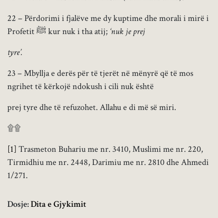
22 – Përdorimi i fjalëve me dy kuptime dhe morali i mirë i
Profetit ﷺ kur nuk i tha atij;
‘nuk je prej
tyre’.
23 – Mbyllja e derës për të tjerët në mënyrë që të mos
ngrihet të kërkojë ndokush i cili nuk është
prej tyre dhe të refuzohet. Allahu e di më së miri.
۩۩
[1]
Trasmeton Buhariu me nr. 3410, Muslimi me nr. 220,
Tirmidhiu me nr. 2448, Darimiu me nr. 2810 dhe Ahmedi
1/271.
Dosje:
Dita e Gjykimit