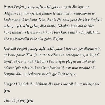
Pastaj Profeti
صلى الله عليه وسلم
u ngrit dhe hyri në
shtëpinë e tij dhe njerëzit filluan të diskutonin e supozonin se
kush mund të jenë ata. Disa thanë: Ndoshta janë shokët e Profetit
صلى الله عليه وسلم, d
isa thanë: Ndoshta janë ata të cilët
kanë lindur në Islam e nuk kanë bërë kurrë shirk ndaj Allahut…
dhe u përmendën edhe plot gjëra të tjera.
Kur doli Profeti
صلى الله عليه وسلم
i treguan për diskutimin
që kanë pasur. Tha: J
anë ata të cilët nuk kërkojnë prej askujt t’i
bëjnë rukje e as nuk kërkojnë t’ua djegin plagën me hekur të
ndezur (për mjekim kundër infeksionit), e as nuk besojnë në
bestytni dhe i mbështeten në çdo gjë Zotit të tyre.
U ngrit Ukasheh ibn Mihsan dhe tha: Lute Allahu të më bëjë prej
tyre.
Tha: Ti je prej tyre.