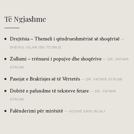
Të Ngjashme
Drejtësia – Themeli i qëndrueshmërisë së shoqërisë
SHEHUL-ISLAM IBN TEJMIJE
Zullumi – rrënuesi i popujve dhe shoqërive
DR. FATMIR
STRUMI
Pasojat e Braktisjes së të Vërtetës
DR. FATMIR STRUMI
Dobitë e pafundme të teksteve fetare
DR. FATMIR
STRUMI
Falënderimi për mirësitë
HOXHË EMIN BILALI