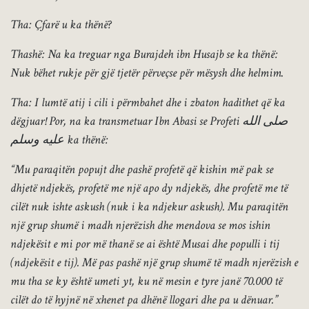
Tha: Çfarë u ka thënë?
Thashë: Na ka treguar nga Burajdeh ibn Husajb se ka thënë:
Nuk bëhet rukje për gjë tjetër përveçse për mësysh dhe helmim.
Tha: I lumtë atij i cili i përmbahet dhe i zbaton hadithet që ka
dëgjuar! Por, na ka transmetuar Ibn Abasi se Profeti
صلى الله
عليه وسلم
ka thënë:
“Mu paraqitën popujt dhe pashë profetë që kishin më pak se
dhjetë ndjekës, profetë me një apo dy ndjekës, dhe profetë me të
cilët nuk ishte askush (nuk i ka ndjekur askush). Mu paraqitën
një grup shumë i madh njerëzish dhe mendova se mos ishin
ndjekësit e mi por më thanë se ai është Musai dhe populli i tij
(ndjekësit e tij). Më pas pashë një grup shumë të madh njerëzish e
mu tha se ky është umeti yt, ku në mesin e tyre janë 70.000 të
cilët do të hyjnë në xhenet pa dhënë llogari dhe pa u dënuar.”