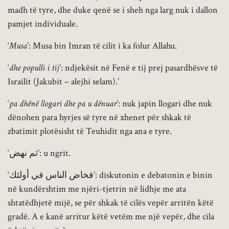
madh të tyre, dhe duke qenë se i sheh nga larg nuk i dallon
pamjet individuale.
‘
Musa
’: Musa bin Imran të cilit i ka folur Allahu.
‘
dhe populli i tij
’: ndjekësit në Fenë e tij prej pasardhësve të
Israilit (Jakubit – alejhi selam).’
‘
pa dhënë llogari dhe pa u dënuar
’: nuk japin llogari dhe nuk
dënohen para hyrjes së tyre në xhenet për shkak të
zbatimit plotësisht të Teuhidit nga ana e tyre.
‘ثم نهض’: u ngrit.
‘فخاض الناس في أولئك’: diskutonin e debatonin e binin
në kundërshtim me njëri-tjetrin në lidhje me ata
shtatëdhjetë mijë, se për shkak të cilës vepër arritën këtë
gradë. A e kanë arritur këtë vetëm me një vepër, dhe cila