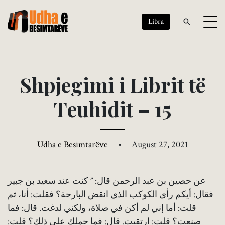
Libra
S
h
p
j
e
g
i
m
i
i
L
i
b
r
i
t
t
ë
T
e
u
h
i
d
i
t
–
1
5
Udha e Besimtarëve
•
August 27, 2021
عن حصين بن عبد الرحمن قال: ” كنت عند سعيد بن جبير
فقال: أيكم رأى الكوكب الذي انقض البارحة؟ فقلت: أنا، ثم
قلت: أما إني لم أكن في صلاة، ولكني لدغت. قال: فما
صنعت؟ قلت: ارتقيت. قال: فما حملك على ذلك؟ قلت: