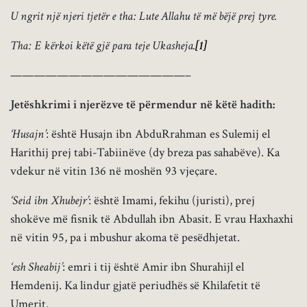
U ngrit një njeri tjetër e tha: Lute Allahu të më bëjë prej tyre.
Tha: E kërkoi këtë gjë para teje Ukasheja.
[1]
———————————————–
Jetëshkrimi i njerëzve të përmendur në këtë hadith:
‘Husajn’
: është Husajn ibn AbduRrahman es Sulemij el
Harithij prej tabi-Tabiinëve (dy breza pas sahabëve). Ka
vdekur në vitin 136 në moshën 93 vjeçare.
‘Seid ibn Xhubejr’
: është Imami, fekihu (juristi), prej
shokëve më fisnik të Abdullah ibn Abasit. E vrau Haxhaxhi
në vitin 95, pa i mbushur akoma të pesëdhjetat.
‘esh Sheabij’
: emri i tij është Amir ibn Shurahijl el
Hemdenij. Ka lindur gjatë periudhës së Khilafetit të
Umerit.