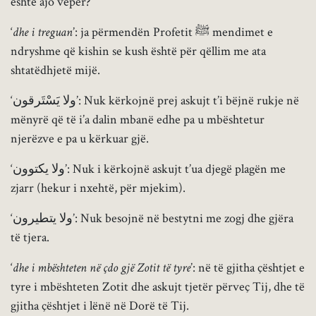
është ajo vepër?
‘
dhe i treguan
’: ja përmendën Profetit ﷺ mendimet e
ndryshme që kishin se kush është për qëllim me ata
shtatëdhjetë mijë.
‘ولا يَسْتَرقون’: Nuk kërkojnë prej askujt t’i bëjnë rukje në
mënyrë që të i’a dalin mbanë edhe pa u mbështetur
njerëzve e pa u kërkuar gjë.
‘ولا يكتوون’: Nuk i kërkojnë askujt t’ua djegë plagën me
zjarr (hekur i nxehtë, për mjekim).
‘ولا يتطيرون’: Nuk besojnë në bestytni me zogj dhe gjëra
të tjera.
‘
dhe i mbështeten në çdo gjë Zotit të tyre
’: në të gjitha çështjet e
tyre i mbështeten Zotit dhe askujt tjetër përveç Tij, dhe të
gjitha çështjet i lënë në Dorë të Tij.