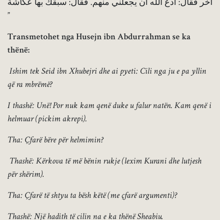
آخر فقال: ادع الله أن يجعلني منهم. فقال: سبقك بها عكاشة
”
Transmetohet nga Husejn ibn Abdurrahman se ka
thënë:
Ishim tek Seid ibn Xhubejri dhe ai pyeti: Cili nga ju e pa yllin
që ra mbrëmë?
I thashë: Unë! Por nuk kam qenë duke u falur natën. Kam qenë i
helmuar (pickim akrepi).
Tha: Çfarë bëre për helmimin?
Thashë: Kërkova të më bënin rukje (lexim Kurani dhe lutjesh
për shërim).
Tha: Çfarë të shtyu ta bësh këtë (me çfarë argumenti)?
Thashë: Një hadith të cilin na e ka thënë Sheabiu.