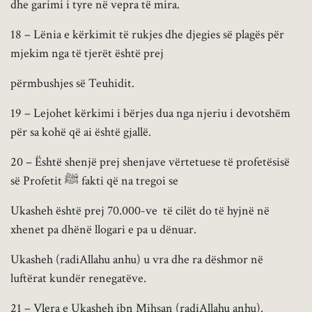
dhe garimi i tyre në vepra të mira.
18 – Lënia e kërkimit të rukjes dhe djegies së plagës për
mjekim nga të tjerët është prej
përmbushjes së Teuhidit.
19 – Lejohet kërkimi i bërjes dua nga njeriu i devotshëm
për sa kohë që ai është gjallë.
20 – Është shenjë prej shenjave vërtetuese të profetësisë
së Profetit ﷺ fakti që na tregoi se
Ukasheh është prej 70.000-ve të cilët do të hyjnë në
xhenet pa dhënë llogari e pa u dënuar.
Ukasheh (radiAllahu anhu) u vra dhe ra dëshmor në
luftërat kundër renegatëve.
21 – Vlera e Ukasheh ibn Mihsan (radiAllahu anhu).