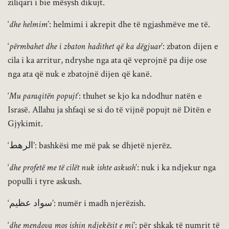
ziliqari i bie mësysh dikujt.
‘
dhe helmim
’: helmimi i akrepit dhe të ngjashmëve me të.
‘
përmbahet dhe i zbaton hadithet që ka dëgjuar
’: zbaton dijen e
cila i ka arritur, ndryshe nga ata që veprojnë pa dije ose
nga ata që nuk e zbatojnë dijen që kanë.
‘
Mu paraqitën popujt
’: thuhet se kjo ka ndodhur natën e
Israsë. Allahu ja shfaqi se si do të vijnë popujt në Ditën e
Gjykimit.
‘الرهط’: bashkësi me më pak se dhjetë njerëz.
‘
dhe profetë me të cilët nuk ishte askush
’: nuk i ka ndjekur nga
populli i tyre askush.
‘سواد عظيم’: numër i madh njerëzish.
‘
dhe mendova mos ishin ndjekësit e mi
’: për shkak të numrit të