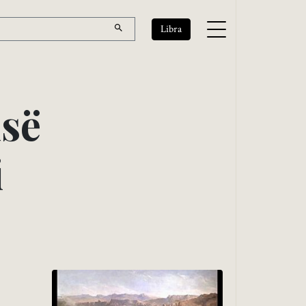
Libra
i
s
ë
i