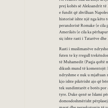
prej kohës së Aleksandrit t
e fundit që zhvilluan Napoleon
historisë ishte një nga këto t
perandorisë Romake (e cila pu
Amerikës (e cila ka përhapur
siç ishte rasti i Tatarëve dh
Rasti i muslimanëve ndryshon
futen te ky rregull trekëndo
të Muhamedit (Paqja qoftë mb
dikush mund të komentojë: P
ndryshme e nuk u mjaftuan me
kjo ishte pikërisht ajo që b
tek sundimtarët e botës por a
tyre. Duke qenë se Islami për
domosdoshmërisht përplasej 
masat dhe persekutonin të vo