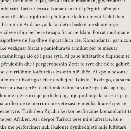
m quhej Tarik ibën Zijad, heroi i madh musliman, guvernatori i
 mbërriti Tarikut letra e komandantit të përgjithshëm për
et të cilës e njoftonte për lejen e kalifit emevit Uelid ibën
Islamit në Andaluzi, ai kaloi detin bashkë me shtatë mijë
të cilëve ishin berberë të sapo futur në Islam. Forcat muslimane
sigothëve në Jug dhe e shpartalluan atë. Komandanti i garnizon
uke vëzhguar forcat e panjohura të armikut për të mësuar
u mahnit nga ajo që i panë sytë. Ai pa se luftëtarët e fuqishëm të
 i përuleshin dhe i përgjëroheshin Zotit të tyre dhe në të gdhirë 
u se si u rridhnin lotët teksa lexonin një libër. Ai s’po u besonte
oi mbretit Rodrigo i cili ndodhej në Toledo: ‘’Rodrigo, eja sa m
ritur disa njerëz të cilët nuk e dimë a vijnë nga toka apo nga
shoi me një ushtri që përbëhej nga njëqind mijë kalorës të pajis
a urdhër që të merrnin me vete sasi të mëdha litarësh për të
s së tyre. Tarik ibën Zijadi i kërkoi përforcime komandantit t
e për Afrikën. Ai i dërgoi Tarikut pesë mijë luftëtarë, ku e
shkë me përforcimet nuk i kalonte dymbëdhjetë mijë luftëtarë