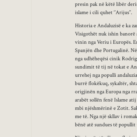
presin pak në këtë libër der
islame i cili quhet ‘’Arijus’’.
Historia e Andaluzisë e ka z
Visigothët nuk ishin banorë 
vinin nga Veriu i Europës. Emr
Spanjën dhe Portugalinë. Në 
nga udhëheqësi cinik Rodrigo
sundimit të tij në tokat e An
urrehej nga populli andaluzi
burrë flokëkuq, sykaltër, shta
origjinën nga Europa nga rrac
arabët sollën fenë Islame at
mbi njëshmërinë e Zotit. Sak
me të. Nga një skllav i roma
bënë atë sundues të popullit