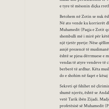
e tyre të mësonin diçka rreth 
Betohem në Zotin se nuk ësht
Në ato vende ku korrierët dh
Muhamedit (Paqja e Zotit qo
shembulli më i mirë për këtë
një tjetër pyetje: Nëse qëlli
asnjë prezencë të muslimanëv
është se pjesa dërrmuese e m
vendas të atyre vendeve të c
berberë të ardhur. Këta musl
do e shohim në faqet e kësaj
Sekreti që fshihet në çlirimi
shumë njerëz, është se Andalu
vetë Tarik ibën Zijadi. Madj
profetësisë së Muhamedit (Pa