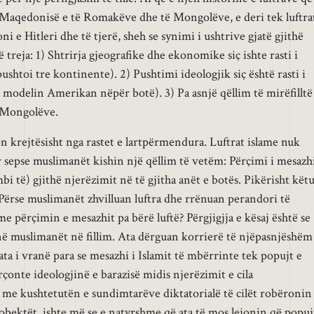
ë Maqedonisë e të Romakëve dhe të Mongolëve, e deri tek luftra
i e Hitleri dhe të tjerë, sheh se synimi i ushtrive gjatë gjithë
ë treja: 1) Shtrirja gjeografike dhe ekonomike siç ishte rasti i
shtoi tre kontinente). 2) Pushtimi ideologjik siç është rasti i
 modelin Amerikan nëpër botë). 3) Pa asnjë qëllim të mirëfilltë
e Mongolëve.
 krejtësisht nga rastet e lartpërmendura. Luftrat islame nuk
r sepse muslimanët kishin një qëllim të vetëm: Përçimi i mesazh
i të) gjithë njerëzimit në të gjitha anët e botës. Pikërisht kët
ërse muslimanët zhvilluan luftra dhe rrënuan perandori të
 përçimin e mesazhit pa bërë luftë? Përgjigjja e kësaj është se
ënë muslimanët në fillim. Ata dërguan korrierë të njëpasnjëshëm
ta i vranë para se mesazhi i Islamit të mbërrinte tek popujt e
çonte ideologjinë e barazisë midis njerëzimit e cila
me kushtetutën e sundimtarëve diktatorialë të cilët robëronin
bektët, ishte më se e natyrshme që ata të mos lejonin që popuj