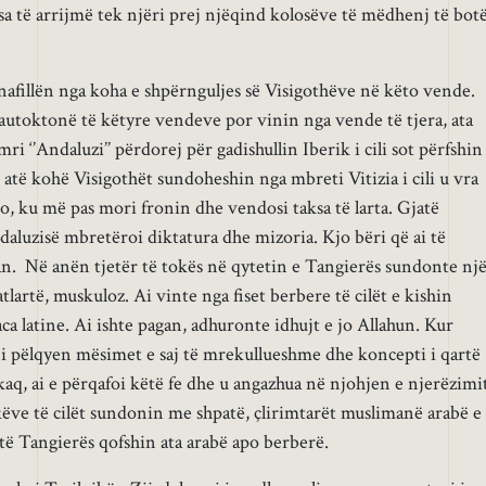
isa të arrijmë tek njëri prej njëqind kolosëve të mëdhenj të bot
anafillën nga koha e shpërnguljes së Visigothëve në këto vende.
autoktonë të këtyre vendeve por vinin nga vende të tjera, ata
i ‘’Andaluzi’’ përdorej për gadishullin Iberik i cili sot përfshin
atë kohë Visigothët sundoheshin nga mbreti Vitizia i cili u vra
, ku më pas mori fronin dhe vendosi taksa të larta. Gjatë
daluzisë mbretëroi diktatura dhe mizoria. Kjo bëri që ai të
an. Në anën tjetër të tokës në qytetin e Tangierës sundonte nj
tlartë, muskuloz. Ai vinte nga fiset berbere të cilët e kishin
a latine. Ai ishte pagan, adhuronte idhujt e jo Allahun. Kur
ij i pëlqyen mësimet e saj të mrekullueshme dhe koncepti i qartë
aq, ai e përqafoi këtë fe dhe u angazhua në njohjen e njerëzimi
këve të cilët sundonin me shpatë, çlirimtarët muslimanë arabë e
 të Tangierës qofshin ata arabë apo berberë.