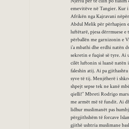
Njeriu për të cilin po flasi
emevitëve në Tangier. Kur i
Afrikën nga Kajravani nëpërmj
Abdul Melik për përhapjen e 
luftëtarë, pjesa dërrmuese e 
përballën me garnizonin e Vi
i’a mbathi dhe erdhi natën d
sekretin e fuqisë së tyre. Ai 
cilët luftonin si luanë natën
faleshin atij. Ai pa gjithasht
syve të tij. Menjëherë i shkr
shpejt sepse tek ne kanë mbër
qielli!’’ Mbreti Rodrigo mar
me armët më të fundit. Ai dh
lidhur muslimanët pas humbje
përgjithshëm të forcave Islam
gjithë ushtria muslimane ba