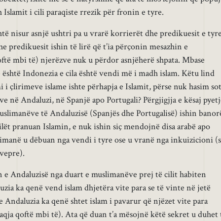
Islamit i cili paraqiste rrezik për fronin e tyre.
ë nisur asnjë ushtri pa u vrarë korrierët dhe predikuesit e tyre
e predikuesit ishin të lirë që t’ia përçonin mesazhin e
ftë mbi të) njerëzve nuk u përdor asnjëherë shpata. Mbase
 është Indonezia e cila është vendi më i madh islam. Këtu lind
mi i çlirimeve islame ishte përhapja e Islamit, përse nuk hasim so
e në Andaluzi, në Spanjë apo Portugali? Përgjigjja e kësaj pyetj
uslimanëve të Andaluzisë (Spanjës dhe Portugalisë) ishin banor
ilët pranuan Islamin, e nuk ishin siç mendojnë disa arabë apo
imanë u dëbuan nga vendi i tyre ose u vranë nga inkuizicioni (s
 vepre).
n e Andaluzisë nga duart e muslimanëve prej të cilit habiten
zia ka qenë vend islam dhjetëra vite para se të vinte në jetë
e Andaluzia ka qenë shtet islam i pavarur që njëzet vite para
qja qoftë mbi të). Ata që duan t’a mësojnë këtë sekret u duhet 