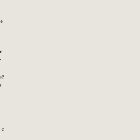
se
te
r
së
ë
 e