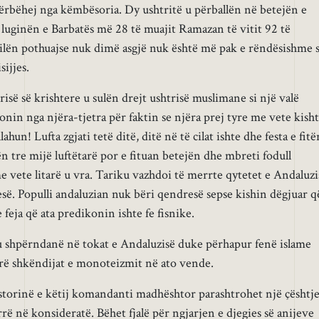
ërbëhej nga këmbësoria. Dy ushtritë u përballën në betejën e
luginën e Barbatës më 28 të muajit Ramazan të vitit 92 të
 cilën pothuajse nuk dimë asgjë nuk është më pak e rëndësishme 
ijjes.
risë së krishtere u sulën drejt ushtrisë muslimane si një valë
onin nga njëra-tjetra për faktin se njëra prej tyre me vete kish
lahun! Lufta zgjati tetë ditë, ditë në të cilat ishte dhe festa e fitë
tre mijë luftëtarë por e fituan betejën dhe mbreti fodull
e vete litarë u vra. Tariku vazhdoi të merrte qytetet e Andaluzi
esë. Populli andaluzian nuk bëri qendresë sepse kishin dëgjuar q
e feja që ata predikonin ishte fe fisnike.
 u shpërndanë në tokat e Andaluzisë duke përhapur fenë islame
ë shkëndijat e monoteizmit në ato vende.
storinë e këtij komandanti madhështor parashtrohet një çështje
ë në konsideratë. Bëhet fjalë për ngjarjen e djegies së anijeve