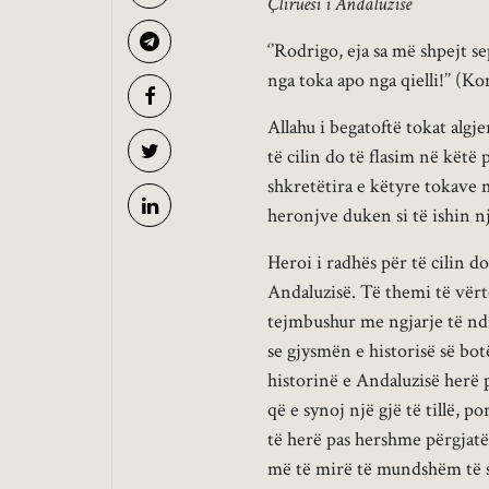
Çliruesi i Andaluzisë
‘’Rodrigo, eja sa më shpejt s
nga toka apo nga qielli!’’ (K
Allahu i begatoftë tokat algje
të cilin do të flasim në këtë 
shkretëtira e këtyre tokave 
heronjve duken si të ishin n
Heroi i radhës për të cilin do
Andaluzisë. Të themi të vërt
tejmbushur me ngjarje të nd
se gjysmën e historisë së bot
historinë e Andaluzisë herë p
që e synoj një gjë të tillë, p
të herë pas hershme përgjatë
më të mirë të mundshëm të sh