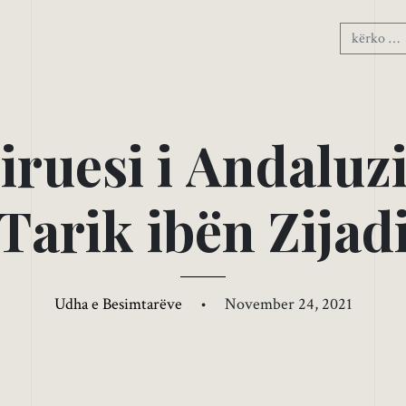
l
i
r
u
e
s
i
i
A
n
d
a
l
u
z
T
a
r
i
k
i
b
ë
n
Z
i
j
a
d
Udha e Besimtarëve
•
November 24, 2021