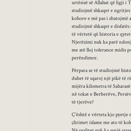
urtësisë së Allahut që ligji 
studiojmë shkaqet e ngritjes
kohore e më pas i zbatojmë a
studiojmë shkaqet e disfatë
të vërtetë që historia e qytet
Njerëzimi nuk ka parë ndonjëh
me atë lloj tolerance midis 
perëndimor.
Përpara se të studiojmë hist
duhet të sqaroj një pikë të 
mijëra kilometra të Saharasë 
në tokat e Berberëve, Persëv
të tjerëve?
Ç’është e vërteta kjo pyetje 
çlirimet islame me ato të ko
Në realitet nuk ka asnjë arsye