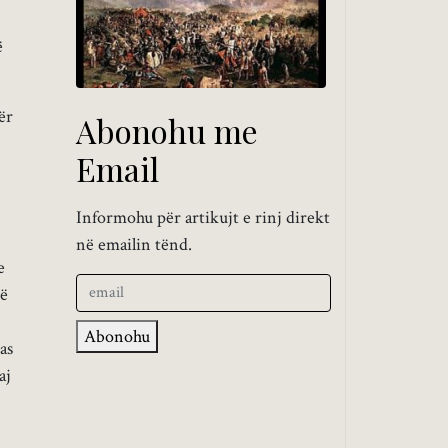
ë
ër
Abonohu me
Email
Informohu për artikujt e rinj direkt
në emailin tënd.
e
më
Abonohu
as
aj