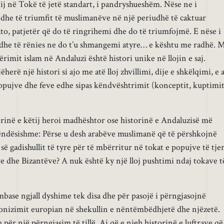
i Tij në Tokë të jetë standart, i pandryshueshëm. Nëse ne i
 dhe të triumfit të muslimanëve në një periudhë të caktuar
to, patjetër që do të ringrihemi dhe do të triumfojmë. E nëse i
s dhe të rënies ne do t’u shmangemi atyre… e kështu me radhë. 
ërimit islam në Andaluzi është histori unike në llojin e saj.
erë një histori si ajo me atë lloj zhvillimi, dije e shkëlqimi, e 
popujve dhe feve edhe sipas këndvështrimit (konceptit, kuptimit
orinë e këtij heroi madhështor ose historinë e Andaluzisë më
rëndësishme: Përse u desh arabëve muslimanë që të përshkojnë
së gadishullit të tyre për të mbërritur në tokat e popujve të tjer
e dhe Bizantëve? A nuk është ky një lloj pushtimi ndaj tokave t
mbase ngjall dyshime tek disa dhe për pasojë i përngjasojnë
lonizimit europian në shekullin e nëntëmbëdhjetë dhe njëzetë.
 për një përngjasim të tillë. Ai që e njeh historinë e luftrave që