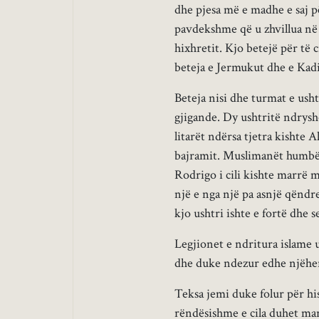
dhe pjesa më e madhe e saj p
pavdekshme që u zhvillua në 
hixhretit. Kjo betejë për të
beteja e Jermukut dhe e Kadis
Beteja nisi dhe turmat e usht
gjigande. Dy ushtritë ndrysh
litarët ndërsa tjetra kishte Al
bajramit. Muslimanët humbën 
Rodrigo i cili kishte marrë m
një e nga një pa asnjë qëndr
kjo ushtri ishte e fortë dhe s
Legjionet e ndritura islame
dhe duke ndezur edhe njëher
Teksa jemi duke folur për hi
rëndësishme e cila duhet marr