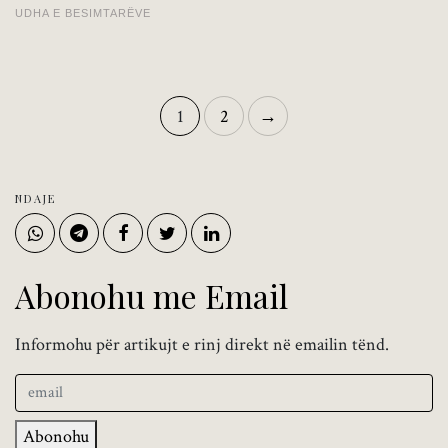
UDHA E BESIMTARËVE
1
2
→
NDAJE
Abonohu me Email
Informohu për artikujt e rinj direkt në emailin tënd.
Abonohu