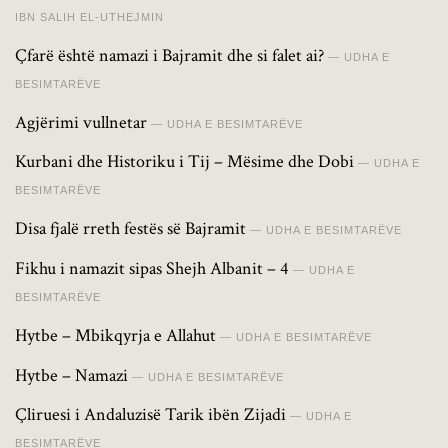
IBN SALIH EL-UTHEJMIN
Çfarë është namazi i Bajramit dhe si falet ai?
UDHA E
BESIMTARËVE
Agjërimi vullnetar
UDHA E BESIMTARËVE
Kurbani dhe Historiku i Tij – Mësime dhe Dobi
UDHA E
BESIMTARËVE
Disa fjalë rreth festës së Bajramit
UDHA E BESIMTARËVE
Fikhu i namazit sipas Shejh Albanit – 4
UDHA E
BESIMTARËVE
Hytbe – Mbikqyrja e Allahut
UDHA E BESIMTARËVE
Hytbe – Namazi
UDHA E BESIMTARËVE
Çliruesi i Andaluzisë Tarik ibën Zijadi
UDHA E
BESIMTARËVE