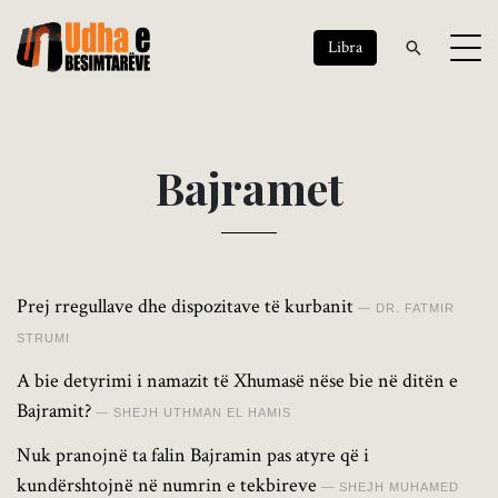
Libra
B
a
j
r
a
m
e
t
Prej rregullave dhe dispozitave të kurbanit
DR. FATMIR
STRUMI
A bie detyrimi i namazit të Xhumasë nëse bie në ditën e
Bajramit?
SHEJH UTHMAN EL HAMIS
Nuk pranojnë ta falin Bajramin pas atyre që i
kundërshtojnë në numrin e tekbireve
SHEJH MUHAMED