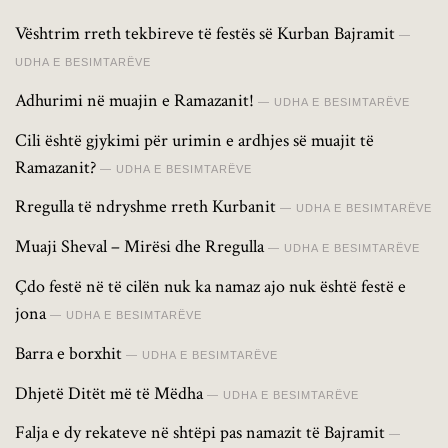
Vështrim rreth tekbireve të festës së Kurban Bajramit
UDHA E BESIMTARËVE
Adhurimi në muajin e Ramazanit!
UDHA E BESIMTARËVE
Cili është gjykimi për urimin e ardhjes së muajit të
Ramazanit?
UDHA E BESIMTARËVE
Rregulla të ndryshme rreth Kurbanit
UDHA E BESIMTARËVE
Muaji Sheval – Mirësi dhe Rregulla
UDHA E BESIMTARËVE
Çdo festë në të cilën nuk ka namaz ajo nuk është festë e
jona
UDHA E BESIMTARËVE
Barra e borxhit
UDHA E BESIMTARËVE
Dhjetë Ditët më të Mëdha
UDHA E BESIMTARËVE
Falja e dy rekateve në shtëpi pas namazit të Bajramit