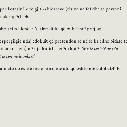
ër kotësinë e të gjitha bidateve (risive në fe) dhe se personi
nuk shpërblehet.
shtuar) në fenë e Allahut di
ç
ka që nuk është prej saj.
ërpërgjigje ndaj çdokujt që pretendon se në fe ka edhe bidate t
jhi ue sel-lem) në një hadith tjetër thotë:
“Me të vërtetë që çdo
t të çon në humbje.”
oni atë që është më e mirë me atë që është më e dobët?!”
El-