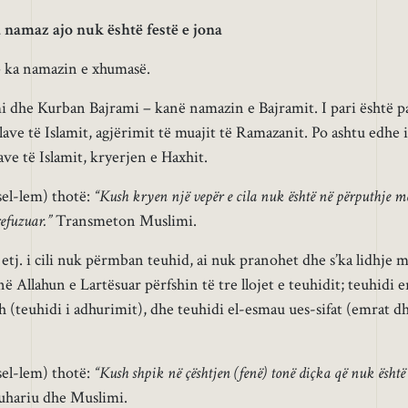
a namaz ajo nuk është festë e jona
– ka namazin e xhumasë.
mi dhe Kurban Bajrami – kanë namazin e Bajramit. I pari është p
lave të Islamit, agjërimit të muajit të Ramazanit. Po ashtu edhe i
ave të Islamit, kryerjen e Haxhit.
 sel-lem) thotë:
“Kush kryen një vepër e cila nuk është në përputhje m
refuzuar.”
Transmeton Muslimi.
etj. i cili nuk përmban teuhid, ai nuk pranohet dhe s’ka lidhje 
ë Allahun e Lartësuar përfshin të tre llojet e teuhidit; teuhidi e
h (teuhidi i adhurimit), dhe teuhidi el-esmau ues-sifat (emrat d
 sel-lem) thotë:
“Kush shpik në çështjen (fenë) tonë diçka që nuk është
hariu dhe Muslimi.