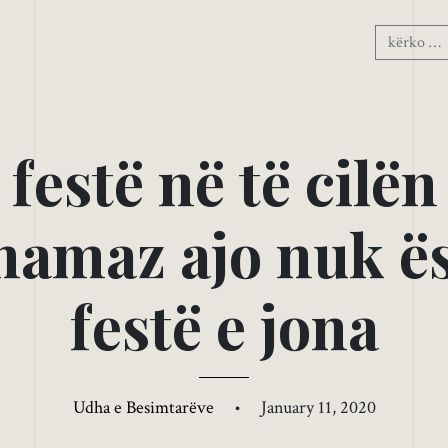
f
e
s
t
ë
n
ë
t
ë
c
i
l
ë
n
n
a
m
a
z
a
j
o
n
u
k
ë
f
e
s
t
ë
e
j
o
n
a
Udha e Besimtarëve
•
January 11, 2020