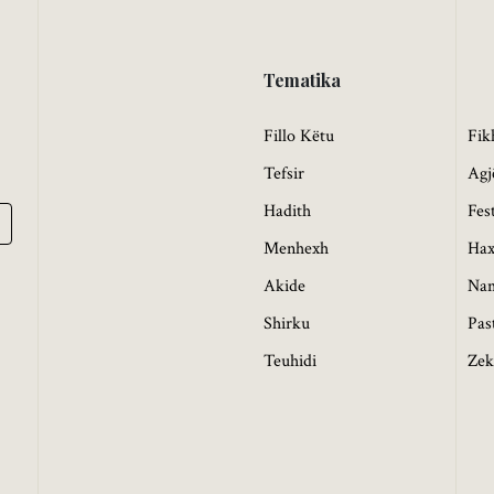
Tematika
Fillo Këtu
Fik
Tefsir
Agj
Hadith
Fes
Menhexh
Hax
Akide
Na
Shirku
Pas
Teuhidi
Zek