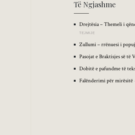
Të Ngjashme
Drejtësia – Themeli i qën
TEJMIJE
Zullumi – rrënuesi i popu
Pasojat e Braktisjes së të 
Dobitë e pafundme të teks
Falënderimi për mirësitë