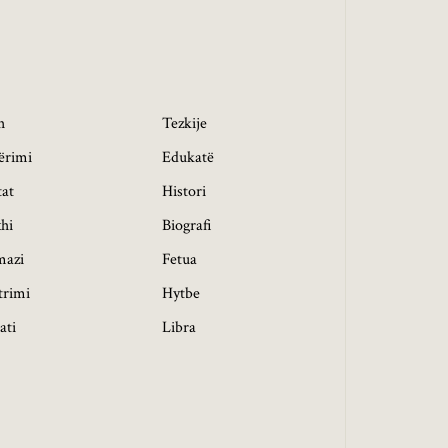
h
Tezkije
ërimi
Edukatë
tat
Histori
hi
Biografi
mazi
Fetua
trimi
Hytbe
ati
Libra