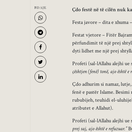
NDAJE
Çdo festë në të cilën nuk k
Festa javore – dita e xhuma 
Festat vjetore – Fitër Bajra
përfundimit të një prej shtyl
dyti lidhet me një prej shtyll
Profeti (sal-lAllahu alejhi ue
çështjen (fenë) tonë, ajo është e 
Çdo adhurim si namaz, lutje, 
fenë e pastër Islame. Besimi n
rububijeh, teuhidi el-uluhije
atributet e Allahut).
Profeti (sal-lAllahu alejhi ue
prej saj, ajo është e refuzuar.”
Bu