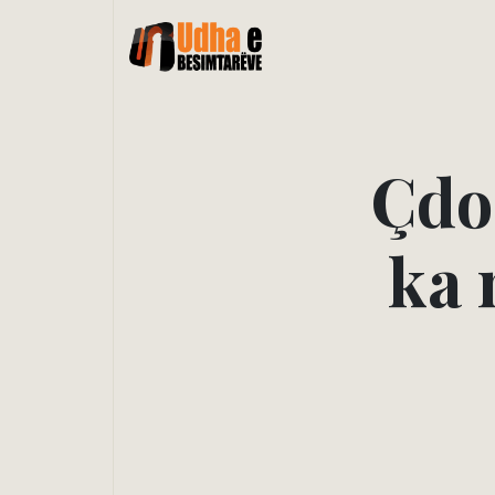
Ç
d
o
k
a