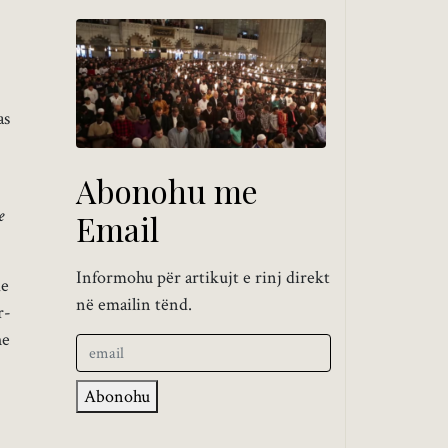
as
Abonohu me
e
Email
Informohu për artikujt e rinj direkt
me
në emailin tënd.
r-
he
Abonohu