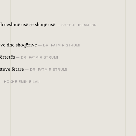
drueshmërisë së shoqërisë
SHEHUL-ISLAM IBN
jve dhe shoqërive
DR. FATMIR STRUMI
Vërtetës
DR. FATMIR STRUMI
teve fetare
DR. FATMIR STRUMI
HOXHË EMIN BILALI