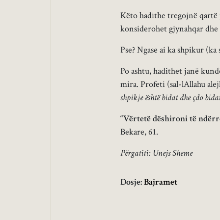
Këto hadithe tregojnë qartë p
konsiderohet gjynahqar dhe 
Pse? Ngase ai ka shpikur (ka 
Po ashtu, hadithet janë kund
mira. Profeti (sal-lAllahu ale
shpikje është bidat dhe çdo bida
“Vërtetë dëshironi të ndërr
Bekare, 61.
Përgatiti: Unejs Sheme
Dosje:
Bajramet