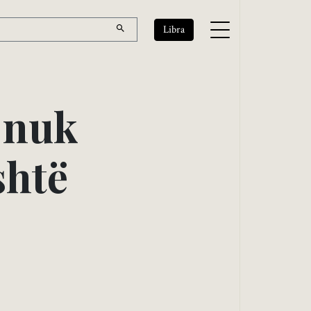
Libra
n
u
k
s
h
t
ë