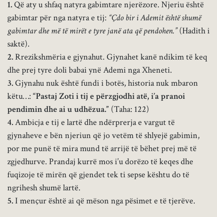
1.
Që aty u shfaq natyra gabimtare njerëzore. Njeriu është
gabimtar për nga natyra e tij:
“Çdo bir i Ademit është shumë
gabimtar dhe më të mirët e tyre janë ata që pendohen.”
(Hadith i
saktë).
2.
Rrezikshmëria e gjynahut. Gjynahet kanë ndikim të keq
dhe prej tyre doli babai ynë Ademi nga Xheneti.
3.
Gjynahu nuk është fundi i botës, historia nuk mbaron
këtu…:
“Pastaj Zoti i tij e p
ërzgjodhi atë, i’a pranoi
pendimin dhe ai u udhëzua.”
(Taha: 122)
4.
Ambicja e tij e lartë dhe ndërprerja e vargut të
gjynaheve e bën njeriun që jo vetëm të shlyejë gabimin,
por me punë të mira mund të arrijë të bëhet prej më të
zgjedhurve. Prandaj kurrë mos i’u dorëzo të keqes dhe
fuqizoje të mirën që gjendet tek ti sepse kështu do të
ngrihesh shumë lartë.
5.
I mençur është ai që mëson nga pësimet e të tjerëve.