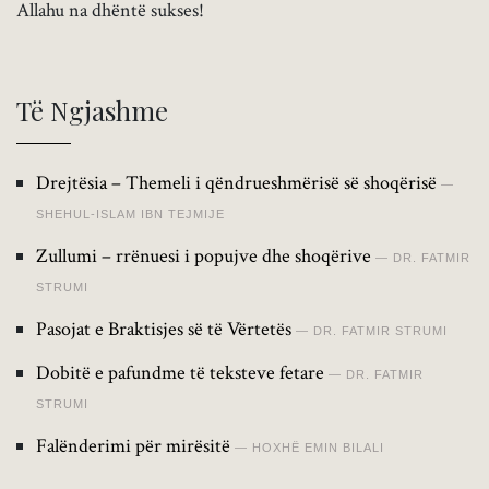
Allahu na dhëntë sukses!
Të Ngjashme
Drejtësia – Themeli i qëndrueshmërisë së shoqërisë
SHEHUL-ISLAM IBN TEJMIJE
Zullumi – rrënuesi i popujve dhe shoqërive
DR. FATMIR
STRUMI
Pasojat e Braktisjes së të Vërtetës
DR. FATMIR STRUMI
Dobitë e pafundme të teksteve fetare
DR. FATMIR
STRUMI
Falënderimi për mirësitë
HOXHË EMIN BILALI