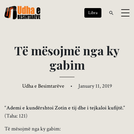
Libra
T
ë
m
ë
s
o
j
m
ë
n
g
a
k
y
g
a
b
i
m
Udha e Besimtarëve
•
January 11, 2019
“Ademi e kundërshtoi Zotin e tij dhe i tejkaloi kufijtë.”
(Taha: 121)
Të mësojmë nga ky gabim: