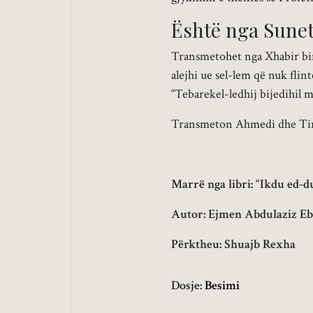
Është nga Suneti 
Transmetohet nga Xhabir bin 
alejhi ue sel-lem që nuk flin
“Tebarekel-ledhij bijedihil m
Transmeton Ahmedi dhe Tirmi
Marrë nga libri: “Ikdu ed-dur
Autor: Ejmen Abdulaziz E
Përktheu: Shuajb Rexha
Dosje:
Besimi