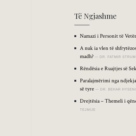
Të Ngjashme
Namazi i Personit të Vetëm
A nuk ia vlen të shfrytëz
madh?
DR. FATMIR STRUM
Rëndësia e Ruajtjes së Sek
Paralajmërimi nga ndjekja
së tyre
DR. BEHAR HYSENI
Drejtësia – Themeli i qën
TEJMIJE