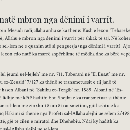
 natë mbron nga dënimi i varrit.
in Mesudi radijallahu anhu se ka thënë: Kush e lexon “Tebareke
të, Allahu e mbron nga dënimi i varrit për shkak të saj. Në kohë
 ue sel-lem ne e quanim atë si penguesja (nga dënimi i varrit). Aj
 e lexon cdo natë ka marrë shpërblime të mëdha dhe ka bërë vep
 jeumi uel-lejleh” me nr. 711, Taberani në “El Eusat” me nr.
ez-Zeuaid” 7/127 ka thënë se transmetuesit e tij janë të
hasen Albani në “Sahihu et-Tergib” nr. 1589. Albani në “Es-
ë lidhje me këtë hadith: Ebu Shejhu e ka transmetuar si thënie
i ue sel-lem me zinxhir të mirë transmetimi, gjithashtu e ka
q Hakimi si thënie nga Profeti sal-lAllahu alejhi ue selem 2/498
aktë, gjë të cilën e miratoi dhe Dhehebiu. Ndaj ky hadith ka
 sal-lAllahu alejhi ue sel-lem .