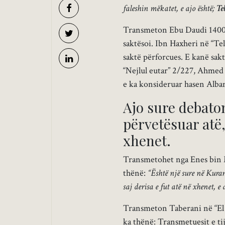
faleshin mëkatet, e ajo është;
Te
Transmeton Ebu Daudi 1400,
saktësoi. Ibn Haxheri në “Tel
saktë përforcues. E kanë sa
“Nejlul eutar” 2/227, Ahmed
e ka konsideruar hasen Alba
Ajo sure debaton
përvetësuar atë,
xhenet.
Transmetohet nga Enes bin Mal
thënë:
“Është një sure në Kuran
saj derisa e fut atë në xhenet, e 
Transmeton Taberani në “El
ka thënë: Transmetuesit e ti