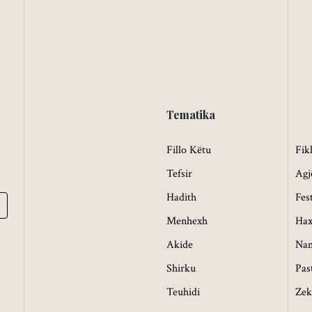
Tematika
Fillo Këtu
Fik
Tefsir
Agj
Hadith
Fes
Menhexh
Hax
Akide
Na
Shirku
Pas
Teuhidi
Zek