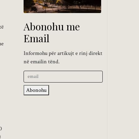
Abonohu me
të
Email
he
Informohu për artikujt e rinj direkt
në emailin tënd.
Abonohu
0
ë