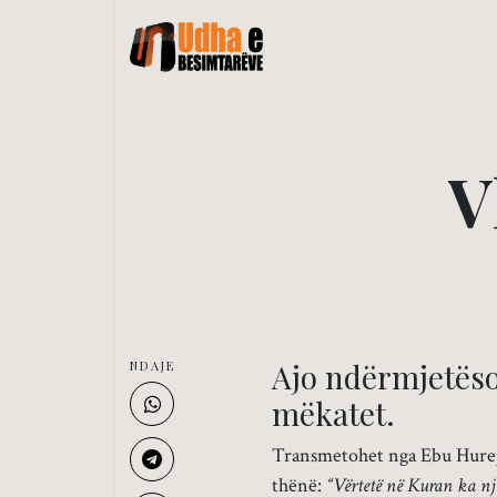
V
Ajo ndërmjetëson
NDAJE
mëkatet.
Transmetohet nga Ebu Hurejra 
thënë:
“Vërtetë në Kuran ka një 