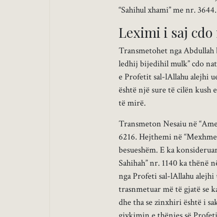
“Sahihul xhami” me nr. 3644.
Leximi i saj cdo
Transmetohet nga Abdullah b
ledhij bijedihil mulk” cdo na
e Profetit sal-lAllahu alejhi
është një sure të cilën kush
të mirë.
Transmeton Nesaiu në “Amelul
6216. Hejthemi në “Mexhmeu 
besueshëm. E ka konsideruar 
Sahihah” nr. 1140 ka thënë n
nga Profeti sal-lAllahu alejh
trasnmetuar më të gjatë se ka
dhe tha se zinxhiri është i s
gjykimin e thënies së Profetit