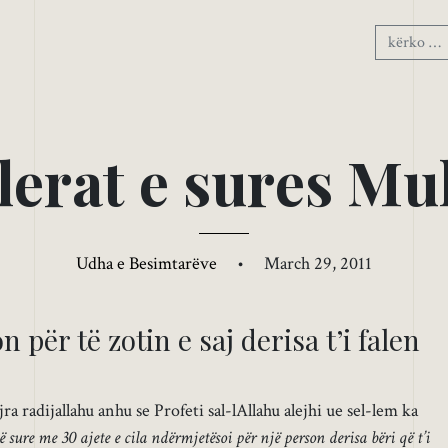
l
e
r
a
t
e
s
u
r
e
s
M
u
Udha e Besimtarëve
•
March 29, 2011
 për të zotin e saj derisa t’i falen
radijallahu anhu se Profeti sal-lAllahu alejhi ue sel-lem ka
sure me 30 ajete e cila ndërmjetësoi për një person derisa bëri që t’i