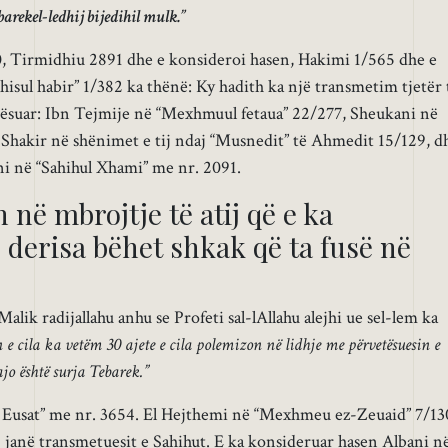
barekel-ledhij bijedihil mulk.”
 Tirmidhiu 2891 dhe e konsideroi hasen, Hakimi 1/565 dhe e
hisul habir” 1/382 ka thënë: Ky hadith ka një transmetim tjetër 
ktësuar: Ibn Tejmije në “Mexhmuul fetaua” 22/277, Sheukani në
 Shakir në shënimet e tij ndaj “Musnedit” të Ahmedit 15/129, d
ni në “Sahihul Xhami” me nr. 2091.
 në mbrojtje të atij që e ka
 derisa bëhet shkak që ta fusë në
ik radijallahu anhu se Profeti sal-lAllahu alejhi ue sel-lem ka
 e cila ka vetëm 30 ajete e cila polemizon në lidhje me përvetësuesin e
ajo është surja Tebarek.”
 Eusat” me nr. 3654. El Hejthemi në “Mexhmeu ez-Zeuaid” 7/13
j janë transmetuesit e Sahihut. E ka konsideruar hasen Albani n