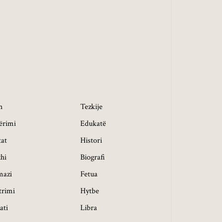
h
Tezkije
ërimi
Edukatë
tat
Histori
hi
Biografi
mazi
Fetua
trimi
Hytbe
ati
Libra