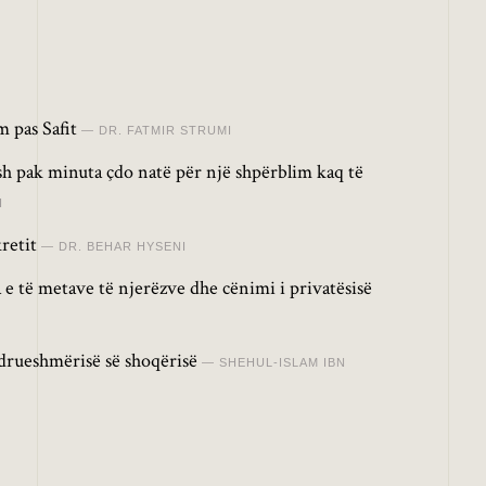
 pas Safit
DR. FATMIR STRUMI
osh pak minuta çdo natë për një shpërblim kaq të
I
retit
DR. BEHAR HYSENI
 e të metave të njerëzve dhe cënimi i privatësisë
drueshmërisë së shoqërisë
SHEHUL-ISLAM IBN