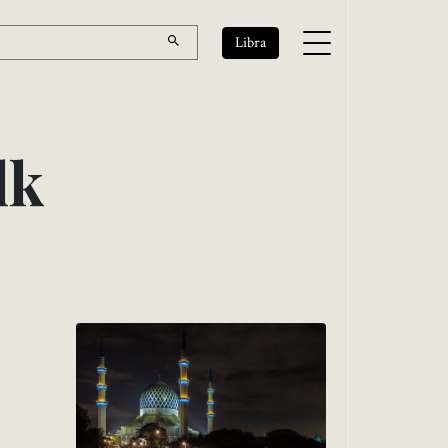
Libra
l
k