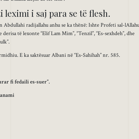
leximi i saj para se të flesh.
Abdullahi radijallahu anhu se ka thënë: Ishte Profeti sal-lAllah
te derisa të lexonte “Elif Lam Mim”, “Tenzil”, “Es-sexhdeh”, dhe
ulk”.
dhiu. E ka saktësuar Albani në “Es-Sahihah” nr. 585.
ar fi fedaili es-suer”.
banami