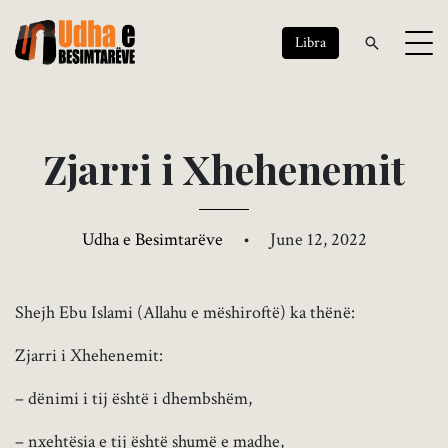
Libra
Z
j
a
r
r
i
i
X
h
e
h
e
n
e
m
i
t
Udha e Besimtarëve
•
June 12, 2022
Shejh Ebu Islami (Allahu e mëshiroftë) ka thënë:
Zjarri i Xhehenemit:
– dënimi i tij është i dhembshëm,
– nxehtësia e tij është shumë e madhe,