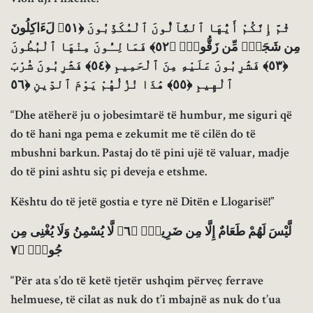
ثُمَّ إِنَّكُمْ أَيُّهَا ٱلضَّآلُّونَ ٱلْمُكَذِّبُونَ ﴿٥١﴾ لَءَاكِلُونَ
مِن شَجَرٍۢ مِّن زَقُّومٍۢ ﴿٥٢﴾ فَمَالِـُٔونَ مِنْهَا ٱلْبُطُونَ
﴿٥٣﴾ فَشَٰرِبُونَ عَلَيْهِ مِنَ ٱلْحَمِيمِ ﴿٥٤﴾ فَشَٰرِبُونَ شُرْبَ
ٱلْهِيمِ ﴿٥٥﴾ هَٰذَا نُزُلُهُمْ يَوْمَ ٱلدِّينِ ﴿٥٦
“Dhe atëherë ju o jobesimtarë të humbur, me siguri që
do të hani nga pema e zekumit me të cilën do të
mbushni barkun. Pastaj do të pini ujë të valuar, madje
do të pini ashtu siç pi deveja e etshme.
Kështu do të jetë gostia e tyre në Ditën e Llogarisë!”
لَّيْسَ لَهُمْ طَعَامٌ إِلَّا مِن ضَرِيعٍۢ ﴿٦﴾ لَّا يُسْمِنُ وَلَا يُغْنِى مِن
جُوعٍۢ ﴿٧
“Për ata s’do të ketë tjetër ushqim përveç ferrave
helmuese, të cilat as nuk do t’i mbajnë as nuk do t’ua