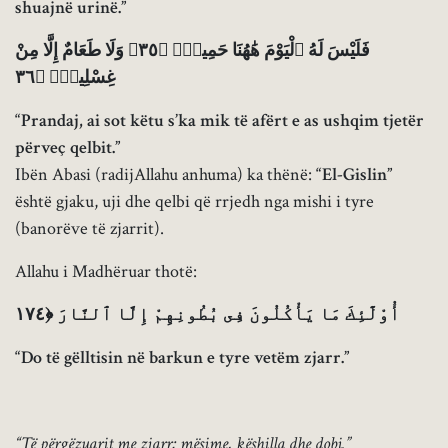
shuajnë urinë.”
فَلَيْسَ لَهُ ٱلْيَوْمَ هَٰهُنَا حَمِيمٌۭ ﴿٣٥﴾ وَلَا طَعَامٌ إِلَّا مِنْ
غِسْلِينٍۢ ﴿٣٦
“Prandaj, ai sot këtu s’ka mik të afërt e as ushqim tjetër
përveç qelbit.”
Ibën Abasi (radijAllahu anhuma) ka thënë:
“El-Gislin”
është gjaku, uji dhe qelbi që rrjedh nga mishi i tyre
(banorëve të zjarrit).
Allahu i Madhëruar thotë:
أُوْلَٰٓئِكَ مَا يَأْكُلُونَ فِى بُطُونِهِمْ إِلَّا ٱلنَّارَ ﴿١٧٤
“Do të gëlltisin në barkun e tyre vetëm zjarr.”
“Të përgëzuarit me zjarr; mësime, këshilla dhe dobi.”