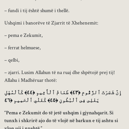
– fundi i tij është shumë i thellë.
Ushqimi i banorëve të Zjarrit të Xhehenemit:
– pema e Zekumit,
– ferrat helmuese,
– qelbi,
– zjarri. Lusim Allahun të na ruaj dhe shpëtojë prej tij!
Allahu i Madhëruar thotë:
إِنَّ شَجَرَتَ ٱلزَّقُّومِ ﴿٤٣﴾ طَعَامُ ٱلْأَثِيمِ ﴿٤٤﴾ كَٱلْمُهْلِ
يَغْلِى فِى ٱلْبُطُونِ ﴿٤٥﴾ كَغَلْىِ ٱلْحَمِيمِ ﴿٤٦
“Pema e Zekumit do të jetë ushqim i gjynahqarit. Si
tunxh i shkrirë ajo do të vlojë në barkun e tij ashtu si
vlon uji i nxehtë.”