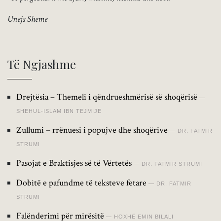
Unejs Sheme
Të Ngjashme
Drejtësia – Themeli i qëndrueshmërisë së shoqërisë
SHEHUL-ISLAM IBN TEJMIJE
Zullumi – rrënuesi i popujve dhe shoqërive
DR. FATMIR
STRUMI
Pasojat e Braktisjes së të Vërtetës
DR. FATMIR STRUMI
Dobitë e pafundme të teksteve fetare
DR. FATMIR
STRUMI
Falënderimi për mirësitë
HOXHË EMIN BILALI