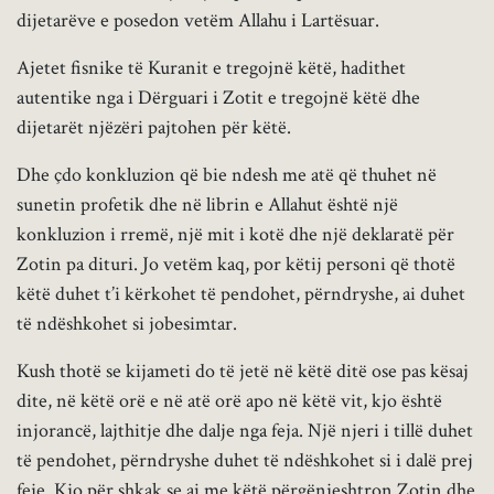
dijetarëve e posedon vetëm Allahu i Lartësuar.
Ajetet fisnike të Kuranit e tregojnë këtë, hadithet
autentike nga i Dërguari i Zotit e tregojnë këtë dhe
dijetarët njëzëri pajtohen për këtë.
Dhe çdo konkluzion që bie ndesh me atë që thuhet në
sunetin profetik dhe në librin e Allahut është një
konkluzion i rremë, një mit i kotë dhe një deklaratë për
Zotin pa dituri. Jo vetëm kaq, por këtij personi që thotë
këtë duhet t’i kërkohet të pendohet, përndryshe, ai duhet
të ndëshkohet si jobesimtar.
Kush thotë se kijameti do të jetë në këtë ditë ose pas kësaj
dite, në këtë orë e në atë orë apo në këtë vit, kjo është
injorancë, lajthitje dhe dalje nga feja. Një njeri i tillë duhet
të pendohet, përndryshe duhet të ndëshkohet si i dalë prej
feje. Kjo për shkak se ai me këtë përgënjeshtron Zotin dhe