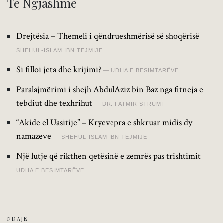
Të Ngjashme
Drejtësia – Themeli i qëndrueshmërisë së shoqërisë
SHEHUL-ISLAM IBN TEJMIJE
Si filloi jeta dhe krijimi?
UDHA E BESIMTARËVE
Paralajmërimi i shejh AbdulAziz bin Baz nga fitneja e
tebdiut dhe texhrihut
DR. FATMIR STRUMI
“Akide el Uasitije” – Kryevepra e shkruar midis dy
namazeve
SHEHUL-ISLAM IBN TEJMIJE
Një lutje që rikthen qetësinë e zemrës pas trishtimit
UDHA E BESIMTARËVE
NDAJE