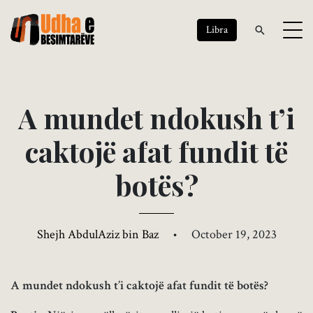
Libra
A
m
u
n
d
e
t
n
d
o
k
u
s
h
t
’
i
c
a
k
t
o
j
ë
a
f
a
t
f
u
n
d
i
t
t
ë
b
o
t
ë
s
?
Shejh AbdulAziz bin Baz
•
October 19, 2023
A mundet ndokush t’i caktojë afat fundit të botës?