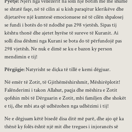
Pyetje:
Njëri nga vëllezërit na solli një botim me më shumë
se shtatë faqe, në të cilin ai u kish paraqitur klerikëve dhe
dijetarëve një kumtesë emocionuese në të cilën shpalosej
se fundi i botës do të ndodhë pas 298 vjetësh. Sipas tij
kështu thonë dhe ajetet hyrëse të sureve të Kuranit. Ai
solli disa dëshmi nga Kurani se bota do të përfundojë pas
298 vjetësh. Ne nuk e dimë se ku e bazon ky person
mendimin e tij!
Përgjigje:
Natyrisht se diçka të tillë e kemi dëgjuar.
Në emër të Zotit, të Gjithëmëshirshmit, Mëshirëplotit!
Falënderimi i takon Allahut, paqja dhe mëshira e Zotit
qofshin mbi të Dërguarin e Zotit, mbi familjen dhe shokët
e tij, dhe mbi ata që udhëzohen nga udhëzimi i tij!
Ne e dëgjuam këtë bisedë disa ditë më parë, dhe ajo që ka
thënë ky folës është një mit dhe tregues i injorancës së