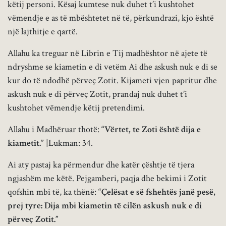
këtij personi. Kësaj kumtese nuk duhet t’i kushtohet
vëmendje e as të mbështetet në të, përkundrazi, kjo është
një lajthitje e qartë.
Allahu ka treguar në Librin e Tij madhështor në ajete të
ndryshme se kiametin e di vetëm Ai dhe askush nuk e di se
kur do të ndodhë përveç Zotit. Kijameti vjen papritur dhe
askush nuk e di përveç Zotit, prandaj nuk duhet t’i
kushtohet vëmendje këtij pretendimi.
Allahu i Madhëruar thotë:
“Vërtet, te Zoti është dija e
kiametit.”
|Lukman: 34.
Ai aty pastaj ka përmendur dhe katër çështje të tjera
ngjashëm me këtë. Pejgamberi, paqja dhe bekimi i Zotit
qofshin mbi të, ka thënë:
“Çelësat e së fshehtës janë pesë,
prej tyre: Dija mbi kiametin të cilën askush nuk e di
përveç Zotit.”