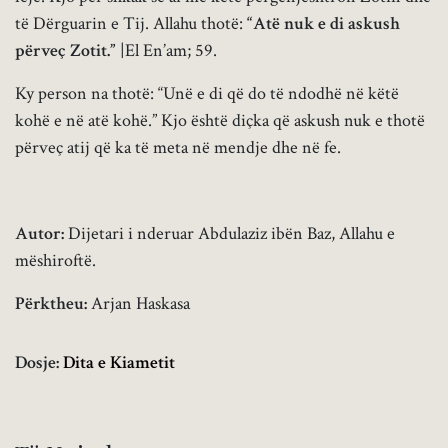
të Dërguarin e Tij. Allahu thotë:
“Atë nuk e di askush
përveç Zotit.”
|El En’am; 59.
Ky person na thotë: “Unë e di që do të ndodhë në këtë
kohë e në atë kohë.” Kjo është diçka që askush nuk e thotë
përveç atij që ka të meta në mendje dhe në fe.
Autor:
Dijetari i nderuar Abdulaziz ibën Baz, Allahu e
mëshiroftë.
Përktheu:
Arjan Haskasa
Dosje:
Dita e Kiametit