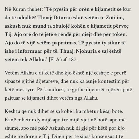
Në Kuran thuhet:
“Të pyesin për orën e kijametit se kur
do të ndodhë? Thuaj: Dituria është vetëm te Zoti im,
askush nuk mund ta zbulojë kohën e kijametit përveç
Tij. Ajo orë do të jetë e rëndë për qiejt dhe për tokën.
Ajo do të vijë vetëm papritmas. Të pyesin ty sikur të
ishe i informuar për të. Thuaj: Njohuria e saj është
vetëm tek Allahu.”
|El A’raf: 187.
Vetëm Allahu e di këtë dhe kjo është një çështje e prerë
sipas të gjithë dijetarëve, dhe nuk ka asnjë kontestim për
këtë mes tyre. Përkundrazi, të gjithë dijetarët njëzëri janë
pajtuar se kijameti dihet vetëm nga Allahu.
Kështu që nuk dihet se sa kohë i ka mbetur kësaj bote.
Kanë mbetur dy mijë apo tre mijë vjet në botë, apo më
shumë, apo më pak? Askush nuk di gjë për këtë por kjo
është në dorën e Tij. Dijen për të sipas konsensusit të