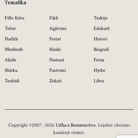
Tematika
Fillo Këtu
Fikh
Tezkije
Tefsir
Agjërimi
Edukatë
Hadith
Festat
Histori
Menhexh
Haxhi
Biografi
Akide
Namazi
Fetua
Shirku
Pastrimi
Hytbe
Teuhidi
Zekati
Libra
Copyright ©2007- 2026
Udha e Besimtarëve
. Lejohet ribotimi
kundrejt citimit.