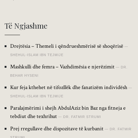
Të Ngjashme
Drejtësia – Themeli i qëndrueshmërisë së shoqërisë
SHEHUL-ISLAM IBN TEJMIJE
Mashkulli dhe femra – Vazhdimësia e njerëzimit
DR.
BEHAR HYSENI
Kur feja kthehet në tifozllëk dhe fanatizëm individësh
SHEHUL-ISLAM IBN TEJMIJE
Paralajmërimi i shejh AbdulAziz bin Baz nga fitneja e
tebdiut dhe texhrihut
DR. FATMIR STRUMI
Prej rregullave dhe dispozitave të kurbanit
DR. FATMIR
STRUMI