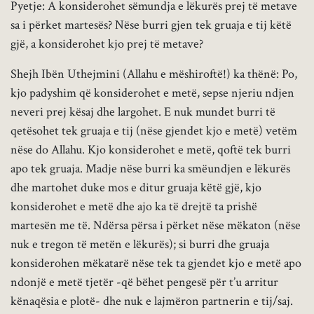
Pyetje: A konsiderohet sëmundja e lëkurës prej të metave
sa i përket martesës? Nëse burri gjen tek gruaja e tij këtë
gjë, a konsiderohet kjo prej të metave?
Shejh Ibën Uthejmini (Allahu e mëshiroftë!) ka thënë: Po,
kjo padyshim që konsiderohet e metë, sepse njeriu ndjen
neveri prej kësaj dhe largohet. E nuk mundet burri të
qetësohet tek gruaja e tij (nëse gjendet kjo e metë) vetëm
nëse do Allahu. Kjo konsiderohet e metë, qoftë tek burri
apo tek gruaja. Madje nëse burri ka smëundjen e lëkurës
dhe martohet duke mos e ditur gruaja këtë gjë, kjo
konsiderohet e metë dhe ajo ka të drejtë ta prishë
martesën me të. Ndërsa përsa i përket nëse mëkaton (nëse
nuk e tregon të metën e lëkurës); si burri dhe gruaja
konsiderohen mëkatarë nëse tek ta gjendet kjo e metë apo
ndonjë e metë tjetër -që bëhet pengesë për t’u arritur
kënaqësia e plotë- dhe nuk e lajmëron partnerin e tij/saj.