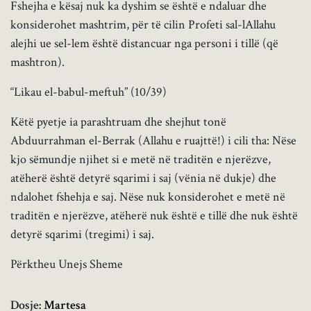
Fshejha e kësaj nuk ka dyshim se është e ndaluar dhe
konsiderohet mashtrim, për të cilin Profeti sal-lAllahu
alejhi ue sel-lem është distancuar nga personi i tillë (që
mashtron).
“Likau el-babul-meftuh” (10/39)
Këtë pyetje ia parashtruam dhe shejhut tonë
Abduurrahman el-Berrak (Allahu e ruajttë!) i cili tha: Nëse
kjo sëmundje njihet si e metë në traditën e njerëzve,
atëherë është detyrë sqarimi i saj (vënia në dukje) dhe
ndalohet fshehja e saj. Nëse nuk konsiderohet e metë në
traditën e njerëzve, atëherë nuk është e tillë dhe nuk është
detyrë sqarimi (tregimi) i saj.
Përktheu Unejs Sheme
Dosje:
Martesa