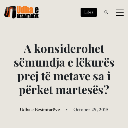
Libra
A
k
o
n
s
i
d
e
r
o
h
e
t
s
ë
m
u
n
d
j
a
e
l
ë
k
u
r
ë
s
p
r
e
j
t
ë
m
e
t
a
v
e
s
a
i
p
ë
r
k
e
t
m
a
r
t
e
s
ë
s
?
Udha e Besimtarëve
•
October 29, 2015