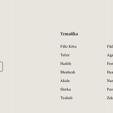
Tematika
Fillo Këtu
Fik
Tefsir
Agj
Hadith
Fes
Menhexh
Hax
Akide
Na
Shirku
Pas
Teuhidi
Zek