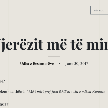
N
j
e
r
ë
z
i
t
m
ë
t
ë
m
i
Udha e Besimtarëve
•
June 30, 2017
rë?
 selem) ka thënë:
” Më i miri prej jush është ai i cili e mëson Kuranin
5027.