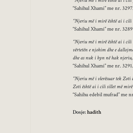
“Njeriu më i mirë është ai i cili
“Sahihul Xhami” me nr. 3297
“Njeriu më i mirë është ai i cili
“Sahihul Xhami” me nr. 3289
“Njeriu më i mirë është ai i cili 
vërtetën e njohim dhe e dallojmë
dhe as nuk i hyn në hak njeriu, 
“Sahihul Xhami” me nr. 3291
“Njeriu më i vlerësuar tek Zoti ë
Zoti është ai i cili sillet më mirë
“Sahihu edebil mufrad” me nr
Dosje:
hadith