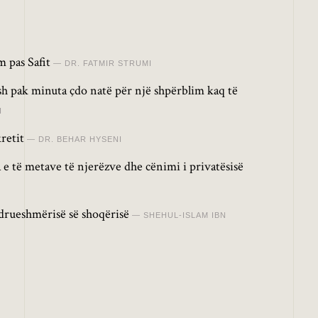
 pas Safit
DR. FATMIR STRUMI
osh pak minuta çdo natë për një shpërblim kaq të
I
retit
DR. BEHAR HYSENI
 e të metave të njerëzve dhe cënimi i privatësisë
drueshmërisë së shoqërisë
SHEHUL-ISLAM IBN