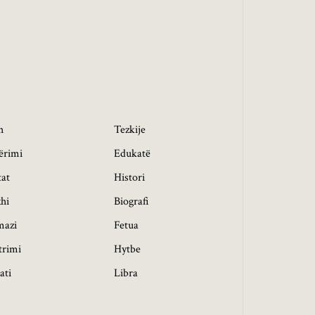
h
Tezkije
ërimi
Edukatë
tat
Histori
hi
Biografi
mazi
Fetua
trimi
Hytbe
ati
Libra