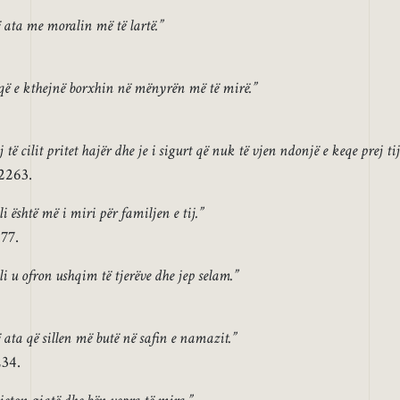
 ata me moralin më të lartë.”
 që e kthejnë borxhin në mënyrën më të mirë.”
 të cilit pritet hajër dhe je i sigurt që nuk të vjen ndonjë e keqe prej tij
2263.
li është më i miri për familjen e tij.”
77.
ili u ofron ushqim të tjerëve dhe jep selam.”
ata që sillen më butë në safin e namazit.”
234.