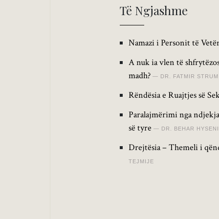
Të Ngjashme
Namazi i Personit të Vetëm
A nuk ia vlen të shfrytëz
madh?
DR. FATMIR STRUM
Rëndësia e Ruajtjes së Sek
Paralajmërimi nga ndjekja
së tyre
DR. BEHAR HYSENI
Drejtësia – Themeli i qën
TEJMIJE