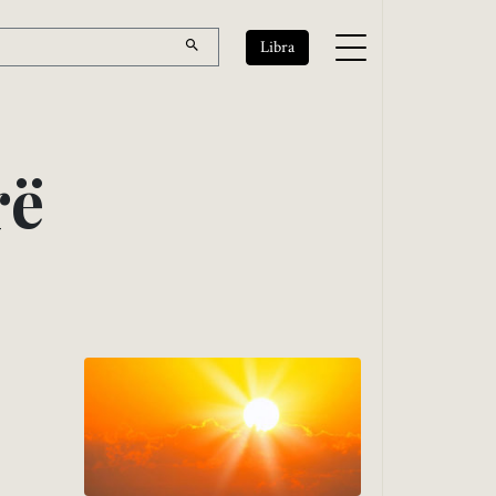
Libra
r
ë