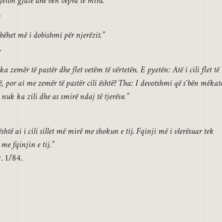
 jeton gjatë dhe bën vepra të mira.”
.
 bëhet më i dobishmi për njerëzit.”
.
ka zemër të pastër dhe flet vetëm të vërtetën. E pyetën: Atë i cili flet të
, por ai me zemër të pastër cili është? Tha: I devotshmi që s`bën mëkat
nuk ka zili dhe as smirë ndaj të tjerëve.”
.
shtë ai i cili sillet më mirë me shokun e tij. Fqinji më i vlerësuar tek
 me fqinjin e tij.”
. 1/84.