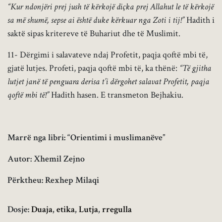
“Kur ndonjëri prej jush të kërkojë diçka prej Allahut le të kërkojë
sa më shumë, sepse ai është duke kërkuar nga Zoti i tij!”
Hadith i
saktë sipas kritereve të Buhariut dhe të Muslimit.
11- Dërgimi i salavateve ndaj Profetit, paqja qoftë mbi të,
gjatë lutjes. Profeti, paqja qoftë mbi të, ka thënë:
“Të gjitha
lutjet janë të penguara derisa t’i dërgohet salavat Profetit, paqja
qoftë mbi të!”
Hadith hasen. E transmeton Bejhakiu.
Marrë nga libri: “Orientimi i muslimanëve”
Autor: Xhemil Zejno
Përktheu: Rexhep Milaqi
Dosje:
Duaja
,
etika
,
Lutja
,
rregulla