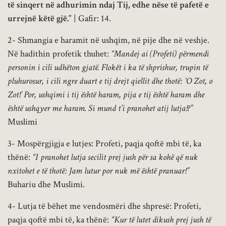
të sinqert në adhurimin ndaj Tij, edhe nëse të pafetë e
urrejnë këtë gjë.”
| Gafir: 14.
2- Shmangia e haramit në ushqim, në pije dhe në veshje.
Në hadithin profetik thuhet:
“Mandej ai (Profeti) përmendi
personin i cili udhëton gjatë. Flokët i ka të shprishur, trupin të
pluhurosur, i cili ngre duart e tij drejt qiellit dhe thotë: ‘O Zot, o
Zot!’ Por, ushqimi i tij është haram, pija e tij është haram dhe
është ushqyer me haram. Si mund t’i pranohet atij lutja!?”
Muslimi
3- Mospërgjigja e lutjes: Profeti, paqja qoftë mbi të, ka
thënë:
“I pranohet lutja secilit prej jush për sa kohë që nuk
nxitohet e të thotë: Jam lutur por nuk më është pranuar!”
Buhariu dhe Muslimi.
4- Lutja të bëhet me vendosmëri dhe shpresë: Profeti,
paqja qoftë mbi të, ka thënë:
“Kur të lutet dikush prej jush të