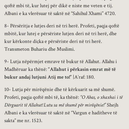
qoftë mbi të, kur lutej për dikë e niste me veten e tij.
Albani e ka vlerësuar të saktë në “Sahihul Xhami” 4720.
8- Përsëritja e lutjes deri në tri herë. Profeti, paqja qoftë
mbitë, kur lutej e përsëriste lutjen deri në tri herë, dhe
kur kërkonte diçka e përsëriste deri në tri herë.
Transmeton Buhariu dhe Muslimi.
9- Lutja nëpërmjet emrave të bukur të Allahut. Allahu i
Madhëruar ka thënë:
“Allahut i përkasin emrat më të
bukur andaj lutjuni Atij me to!”
|A’raf: 180.
10- Lutja për mirëqënie dhe të kërkuarit sa më shumë.
Profeti, paqja qoftë mbi të, ka thënë:
“O Abas, o xhaxhai i të
Dërguarit të Allahut! Lutu sa më shumë për mirëqënie!”
Shejh
Albani e ka vlerësuar të saktë në “Vargun e haditheve të
sakta” me nr. 1523.