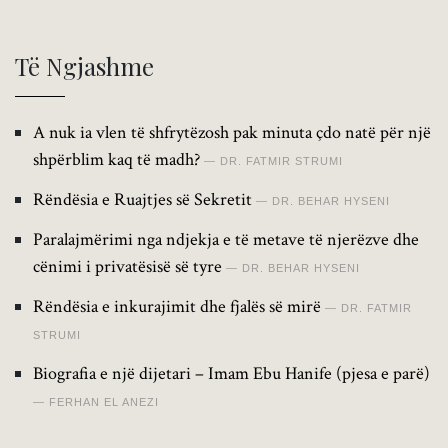
Të Ngjashme
A nuk ia vlen të shfrytëzosh pak minuta çdo natë për një
shpërblim kaq të madh?
DR. FATMIR STRUMI
Rëndësia e Ruajtjes së Sekretit
DR. BEHAR HYSENI
Paralajmërimi nga ndjekja e të metave të njerëzve dhe
cënimi i privatësisë së tyre
DR. BEHAR HYSENI
Rëndësia e inkurajimit dhe fjalës së mirë
DR. FATMIR
STRUMI
Biografia e një dijetari – Imam Ebu Hanife (pjesa e parë)
FERHAN EL ANEZI