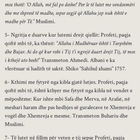
mos thotë: ‘O Allah, më fal po deshe!’ Por le të lutet me vendosmëri
dhe me shpresë të madhe, sepse asgjë që Allahu jep nuk është e
madhe për Të.”
Muslimi.
5- Ngritja e duarve kur lutemi drejt qiellit: Profeti, paqja
qoftë mbi të, ka thënë:
“Allahu i Madhëruar është i Turpshëm
dhe Bujar. Ai do që kur robi i Tij t’i ngrejë duart drejt Tij, të mos
i kthejë ato bosh!”
Transmeton Ahmedi. Albani e ka
vlerësuar si hadith të saktë. Shiko “Sahihul xhami” 1757.
6- Kthimi me fytyrë nga kibla gjatë lutjes. Profeti, paqja
qoftë mbi të, është kthyer me fytyrë nga kibla në vendet e
mëposhtme: Kur ishte mbi Safa dhe Merva, në Arafat, në
meshari haram dhe pas hedhjes së guralecave te Xhemreja e
vogël dhe Xhemreja e mesme. Transmeton Buhariu dhe
Muslimi.
7- Të lutet në fillim për veten e tij sepse Profeti, paqja