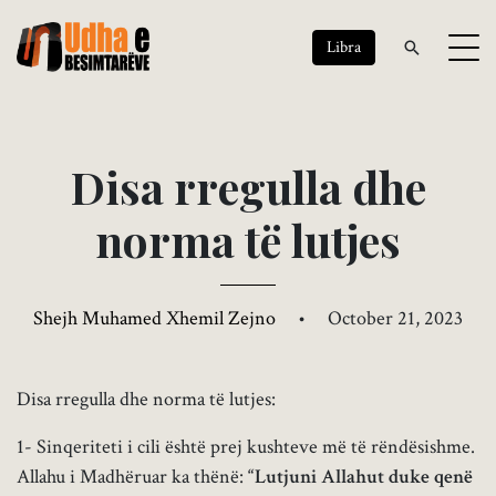
Libra
D
i
s
a
r
r
e
g
u
l
l
a
d
h
e
n
o
r
m
a
t
ë
l
u
t
j
e
s
Shejh Muhamed Xhemil Zejno
•
October 21, 2023
Disa rregulla dhe norma të lutjes:
1- Sinqeriteti i cili është prej kushteve më të rëndësishme.
Allahu i Madhëruar ka thënë:
“Lutjuni Allahut duke qenë