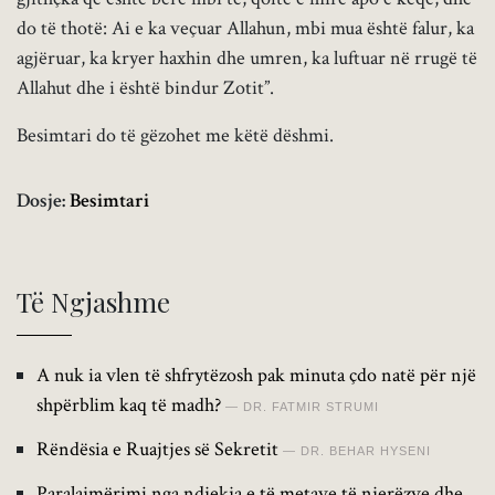
do të thotë: Ai e ka veçuar Allahun, mbi mua është falur, ka
agjëruar, ka kryer haxhin dhe umren, ka luftuar në rrugë të
Allahut dhe i është bindur Zotit”.
Besimtari do të gëzohet me këtë dëshmi.
Dosje:
Besimtari
Të Ngjashme
A nuk ia vlen të shfrytëzosh pak minuta çdo natë për një
shpërblim kaq të madh?
DR. FATMIR STRUMI
Rëndësia e Ruajtjes së Sekretit
DR. BEHAR HYSENI
Paralajmërimi nga ndjekja e të metave të njerëzve dhe