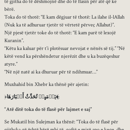
të gjitha do të dëshmojnë dhe do të flasin për atë që ke
bërë.
Toka do të thotë: “E kam dëgjuar të thotë: La ilahe il-lAllah
(Nuk ka të adhuruar tjetër të vërtetë përveç Allahut)”.
Një pjesë tjetër toke do të thotë: “E kam parë të lexojë
Kuranin”.
“Këtu ka kaluar për t’i plotësuar nevojat e nënës së tij.” “Në
këtë vend ka përshëndetur njerëzit dhe u ka buzëqeshur
atyre.”
“Në një natë ai ka dhuruar për të ndihmuar…”
Muxhahid bin Xhebr ka thënë për ajetin:
﴿
یَوۡمَىِٕذࣲ تُحَدِّثُ أَخۡبَارَهَا﴾:
“Atë ditë toka do të flasë për lajmet e saj”
Se Mukatil bin Sulejman ka thënë: “Toka do të flasë për
gjithçka që është bërë mbi të, qoftë e mirë apo e keqe, dhe