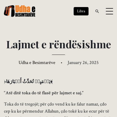
Libra
L
a
j
m
e
t
e
r
ë
n
d
ë
s
i
s
h
m
e
Udha e Besimtarëve
•
January 26, 2025
﴿
یَوۡمَىِٕذࣲ تُحَدِّثُ أَخۡبَارَهَا﴾
“Atë ditë toka do të flasë për lajmet e saj.”
Toka do të tregojë; për çdo vend ku ke falur namaz, çdo
cep ku ke përmendur Allahun, çdo tokë ku ke ecur për të