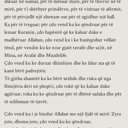
shkuar në namaz, për të mësuar dijen, për të thirrur në të
mirë, për t’i shërbyer prindërve, për të vizituar të afërmit,
për të përcjellë një xhenaze ose për të zgjidhur një hall.
Ka për të treguar; për çdo vend ku ke qëndruar për të
lexuar Kuranin, çdo hapësirë që ke kaluar duke e
madhëruar Allahun, çdo vend ku i ke buzëqeshur vëllait
tënd, për vendin ku ke ecur gjatë tavafit dhe sa’jit, në
Mina, në Arafat dhe Muzdelife.
Çdo vend ku ke duruar dhimbjen dhe ke falur ata që të
kanë bërë padrejtësi.
Të gjitha xhamitë ku ke bërë sexhde dhe ruku që nga
fëmijëria deri në pleqëri, çdo tokë që ke kaluar duke
agjëruar, toka ku ke qëndruar për të dhënë sadaka dhe për
të ndihmuar të tjerët.
Çdo vend ku i je bindur Allahut me një fjalë të mirë. Zyra
jote, dhoma jote, çdo vend ku ke qëndruar,