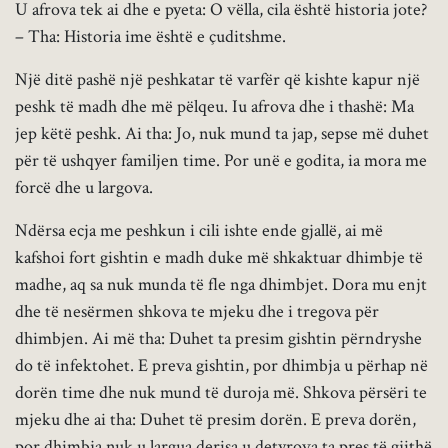
U afrova tek ai dhe e pyeta: O vëlla, cila është historia jote?
– Tha: Historia ime është e çuditshme.
Një ditë pashë një peshkatar të varfër që kishte kapur një
peshk të madh dhe më pëlqeu. Iu afrova dhe i thashë: Ma
jep këtë peshk. Ai tha: Jo, nuk mund ta jap, sepse më duhet
për të ushqyer familjen time. Por unë e godita, ia mora me
forcë dhe u largova.
Ndërsa ecja me peshkun i cili ishte ende gjallë, ai më
kafshoi fort gishtin e madh duke më shkaktuar dhimbje të
madhe, aq sa nuk munda të fle nga dhimbjet. Dora mu enjt
dhe të nesërmen shkova te mjeku dhe i tregova për
dhimbjen. Ai më tha: Duhet ta presim gishtin përndryshe
do të infektohet. E preva gishtin, por dhimbja u përhap në
dorën time dhe nuk mund të duroja më. Shkova përsëri te
mjeku dhe ai tha: Duhet të presim dorën. E preva dorën,
por dhimbja nuk u largua derisa u detyrova ta pres të gjithë