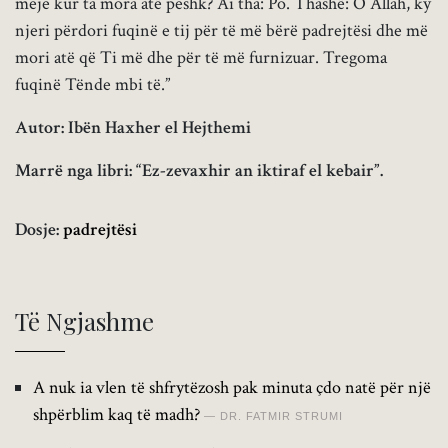
meje kur ta mora atë peshk? Ai tha: Po. Thashë: O Allah, ky
njeri përdori fuqinë e tij për të më bërë padrejtësi dhe më
mori atë që Ti më dhe për të më furnizuar. Tregoma
fuqinë Tënde mbi të.”
Autor: Ibën Haxher el Hejthemi
Marrë nga libri: “Ez-zevaxhir an iktiraf el kebair”.
Dosje:
padrejtësi
Të Ngjashme
A nuk ia vlen të shfrytëzosh pak minuta çdo natë për një
shpërblim kaq të madh?
DR. FATMIR STRUMI