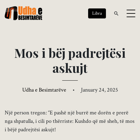
Libra
M
o
s
i
b
ë
j
p
a
d
r
e
j
t
ë
s
i
a
s
k
u
j
t
Udha e Besimtarëve
•
January 24, 2025
Një person tregon: “E pashë një burrë me dorën e prerë
nga shpatulla, i cili po thërriste: Kushdo që më sheh, të mos
i bëjë padrejtësi askujt!