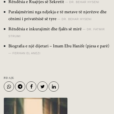
Rëndësia e Ruajtjes së Sekretit
DR. BEHAR HYSENI
Paralajmërimi nga ndjekja e të metave të njerëzve dhe
cënimi i privatësisë së tyre
DR. BEHAR HYSENI
Rëndësia e inkurajimit dhe fjalës së mirë
DR. FATMIR
STRUMI
Biografia e një dijetari – Imam Ebu Hanife (pjesa e parë)
FERHAN EL ANEZI
NDAJE