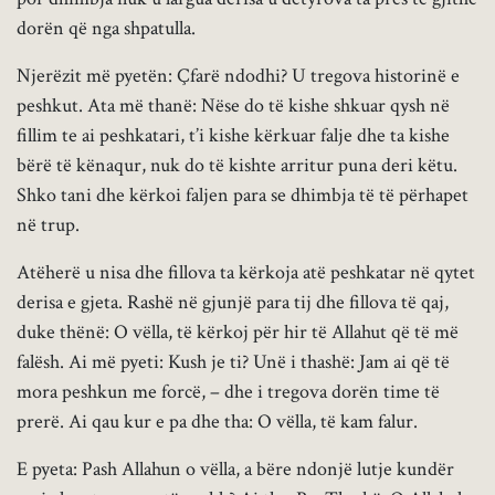
dorën që nga shpatulla.
Njerëzit më pyetën: Çfarë ndodhi? U tregova historinë e
peshkut. Ata më thanë: Nëse do të kishe shkuar qysh në
fillim te ai peshkatari, t’i kishe kërkuar falje dhe ta kishe
bërë të kënaqur, nuk do të kishte arritur puna deri këtu.
Shko tani dhe kërkoi faljen para se dhimbja të të përhapet
në trup.
Atëherë u nisa dhe fillova ta kërkoja atë peshkatar në qytet
derisa e gjeta. Rashë në gjunjë para tij dhe fillova të qaj,
duke thënë: O vëlla, të kërkoj për hir të Allahut që të më
falësh. Ai më pyeti: Kush je ti? Unë i thashë: Jam ai që të
mora peshkun me forcë, – dhe i tregova dorën time të
prerë. Ai qau kur e pa dhe tha: O vëlla, të kam falur.
E pyeta: Pash Allahun o vëlla, a bëre ndonjë lutje kundër