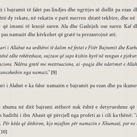
i bajramit të falet pas lindjes dhe ngritjes së diellit pa ezan d
htë dy rekate, në rekatin e parë merren shtatë tekbire, dhe në 
et që imami të lexojë suren
Ala
dhe Gashijeh ose suren Kaf d
pas namazit dhe kërkohet që gratë ta prezantojnë atë.
ari i Allahut na urdhëroi të dalim në festat e Fitër Bajramit dhe Kur
hënë edhe robëreshave, vajzave që sapo kishin hyrë në rangun e pjekur
acione. Ndërsa gratë me mestruacione, ai -paqja dhe nderimet e Allah
istancoheshin nga namazi.
”
[9]
ari i Alahut e ka falur namazin e bajramit pa ezan dhe pa ikamet
e xhuma në ditë bajrami atëherë nuk është e detyrueshme që 
hadithi i ibn Abasit që përcjell nga profeti as i cili ka thënë: “
ta. Për këdo që dëshiron, kjo mjafton për namazin e Xhumasë, por ne 
[10]