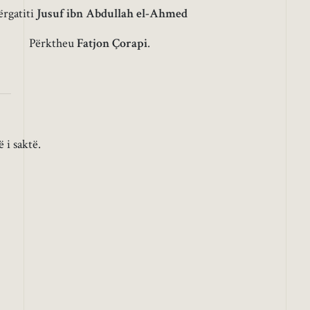
ërgatiti
Jusuf ibn Abdullah el-Ahmed
Përktheu
Fatjon Çorapi
.
 i saktë.