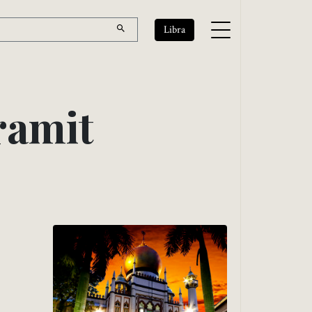
Libra
r
a
m
i
t