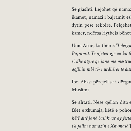
Së gjashti:
Lejohet që namazi 
ikamet, namazi i bajramit ës
dytin pesë tekbire. Pëlqeh
kamer, ndërsa Hytbeja bëhet 
Umu Atije, ka thënë: “
I dërgu
Bajramit. Të njetën gjë ua ka t
si dhe atyre që janë me mestru
qofshin mbi të- i urdhëroi të d
Ibn Abasi përcjell se i dërgu
Muslimi.
Së shtati:
Nëse qëllon dita 
falet e xhumaja, këtë e pohon 
këtë ditë janë bashkuar dy fes
t’a falim namazin e Xhumasë.
”