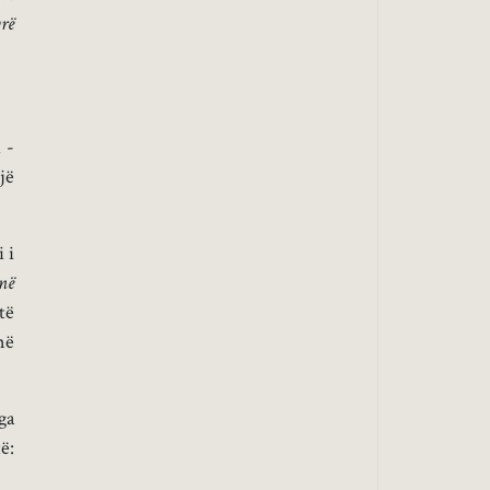
yrë
 -
jë
 i
 në
të
në
ga
ë: