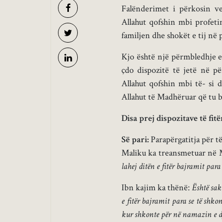
Falënderimet i përkosin ve
Allahut qofshin mbi profet
familjen dhe shokët e tij në p
Kjo është një përmbledhje e
çdo dispozitë të jetë në p
Allahut qofshin mbi të- si 
Allahut të Madhëruar që tu bë
Disa prej dispozitave të fit
Së pari:
Parapërgatitja për t
Maliku ka treansmetuar në M
lahej ditën e fitër bajramit para
Ibn kajim ka thënë:
Është sak
e fitër bajramit para se të shkon
kur shkonte për në namazin e d