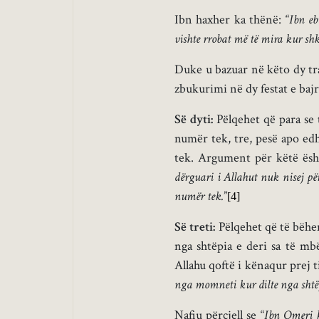
Ibn haxher ka thënë: “
Ibn eb
vishte rrobat më të mira kur sh
Duke u bazuar në këto dy tra
zbukurimi në dy festat e baj
Së dyti:
Pëlqehet që para se 
numër tek, tre, pesë apo e
tek. Argument për këtë është
dërguari i Allahut nuk nisej p
numër tek.
”
[4]
Së treti:
Pëlqehet që të bëhe
nga shtëpia e deri sa të mb
Allahu qoftë i kënaqur prej ti
nga momneti kur dilte nga shtëpi
Nafiu përcjell se “
Ibn Omeri k