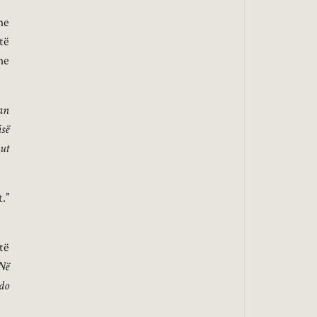
he
të
he
ban
isë
ut
.”
të
Në
do