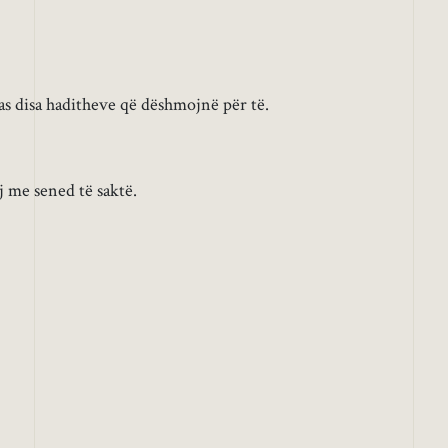
pas disa haditheve që dëshmojnë për të.
 me sened të saktë.