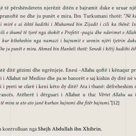
 të përshëndetetn njerëzit ditën e bajramit duke e uruar një
i pranoftë ne dhe ju punët e mira. Ibn Turkumani thotë: “
Në kë
h i mirë e ai është hadithi i Muhamed bin Zijadit i cili ka thënë: Is
 e shumë të tjerë nga shokët e Profetit -paqja dhe nderimet e Allah
kur ktheheshin nga namazi i bajramit e uronin njëri tjetrin duke
he ju punët e mira. Ahmed bin Hanbeli thotë: Senedi i këtij hadithi ës
të ditë gëzimi dhe ngrënjeje. Enesi -Allahu qoftë i kënaqur pr
ri i Allahut në Medine dhe pa se banorët e saj kishin dy ditë në v
 i pyeti se cfarë i keni këto dy ditë? Ata i thanë: dëfreheshim 
ancës. Atëherë i dërguari i Allahut u tha:
Vërtet Allahu ua 
të mira se ato ato janë kurban bajrami dhe fitër bajrami.
”
[12]
u kontrolluan nga
Shejh Abdullah ibn Xhibrin
.