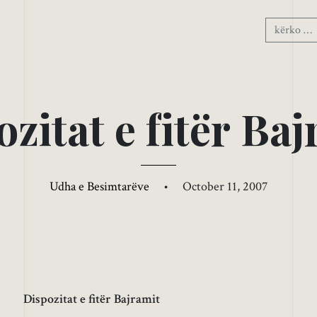
o
z
i
t
a
t
e
f
i
t
ë
r
B
a
j
Udha e Besimtarëve
•
October 11, 2007
Dispozitat e fitër Bajramit