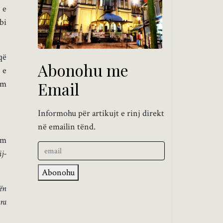
 e
bi
që
Abonohu me
 e
em
Email
Informohu për artikujt e rinj direkt
në emailin tënd.
am
ij-
Abonohu
tën
ira