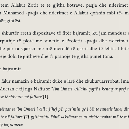
tëm Allahut Zotit të të gjitha botrave, paqja dhe nderimet
in Muhamed -paqja dhe nderimet e Allahut qofshin mbi të- m
ërjgihtësi.
 shkurtër rreth dispozitave të fitër bajramit, ku jam munduar 
ërputhje të plotë me sunetin e Profetit -paqja dhe nderimet
dhe për ta sqaruar me një metodë të qartë dhe të lehtë. I lut
jë dobi të gjithëve dhe t’i pranojë të gjitha punët tona.
ër bajramit
ë falur namazin e bajramit duke u larë dhe zbukuruarrrobat. Im
uetan e tij nga Nafiu se “
Ibn Omeri -Allahu qoftë i kënaqur prej t
 se të shkonte në faltore
”
.
[1]
tësuar se ibn Omeri i cili njihej për pasimin që i bënte sunetit lahej di
te në faltore”
gjithashtu është saktësuar se ai vishte rrobat më të m
[2]
y bajrameve.