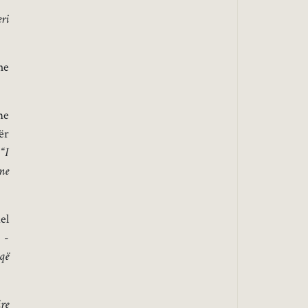
ri
he
me
ër
“
I
me
el
 -
 që
re