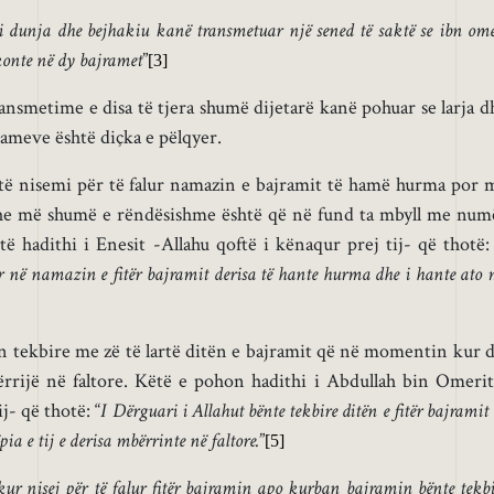
i dunja dhe bejhakiu kanë transmetuar një sened të saktë se ibn ome
konte në dy bajramet
”
[3]
nsmetime e disa të tjera shumë dijetarë kanë pohuar se larja d
rameve është diçka e pëlqyer.
të nisemi për të falur namazin e bajramit të hamë hurma por
dhe më shumë e rëndësishme është që në fund ta mbyll me num
 hadithi i Enesit -Allahu qoftë i kënaqur prej tij- që thotë: 
ër në namazin e fitër bajramit derisa të hante hurma dhe i hante ato 
n tekbire me zë të lartë ditën e bajramit që në momentin kur d
ërrijë në faltore. Këtë e pohon hadithi i Abdullah bin Omerit
j- që thotë: “
I Dërguari i Allahut bënte tekbire ditën e fitër bajramit
a e tij e derisa mbërrinte në faltore.
”
[5]
ur nisej për të falur fitër bajramin apo kurban bajramin bënte tekbi