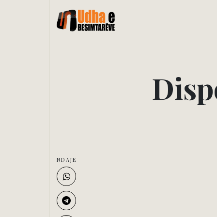
D
i
s
p
NDAJE