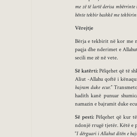
me zë të lartë derisa mbërrinte 
bënte tekbir bashkë me tekbirin e
Vërejtje
Bërja e tekbirit në kor me n
paqja dhe nderimet e Allahut 
secili me zë në vete.
Së katërti:
Pëlqehet që të sh
Aliut -Allahu qoftë i kënaqur 
bajram duke ecur.
” Transmeto
hadith kanë punuar shumica
namazin e bajramit duke ecu
Së pesti:
Pëlqehet që kur të
ndonjë rrugë tjetër. Këtë e p
“
I dërguari i Allahut ditën e baj