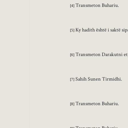
Transmeton Buhariu.
[4]
Ky hadith është i saktë si
[5]
Transmeton Darakutni etj
[6]
Sahih Sunen Tirmidhi.
[7]
Transmeton Buhariu.
[8]