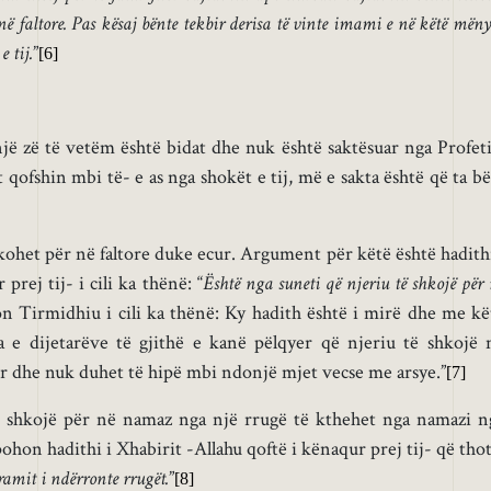
në faltore. Pas kësaj bënte tekbir derisa të vinte imami e në këtë mën
 tij.
”
[6]
jë zë të vetëm është bidat dhe nuk është saktësuar nga Profeti
qofshin mbi të- e as nga shokët e tij, më e sakta është që ta bë
kohet për në faltore duke ecur. Argument për këtë është hadithi
prej tij- i cili ka thënë: “
Është nga suneti që njeriu të shkojë për
n Tirmidhiu i cili ka thënë: Ky hadith është i mirë dhe me kë
 e dijetarëve të gjithë e kanë pëlqyer që njeriu të shkojë 
r dhe nuk duhet të hipë mbi ndonjë mjet vecse me arsye.”
[7]
 shkojë për në namaz nga një rrugë të kthehet nga namazi n
ohon hadithi i Xhabirit -Allahu qoftë i kënaqur prej tij- që thot
ramit i ndërronte rrugët.
”
[8]