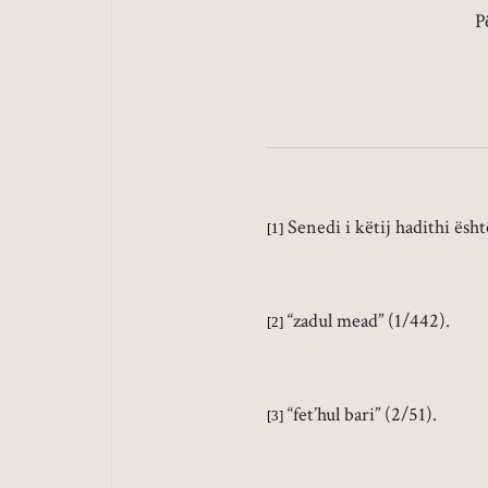
P
Senedi i këtij hadithi është
[1]
“zadul mead” (1/442).
[2]
“fet’hul
bari
” (2/51).
[3]