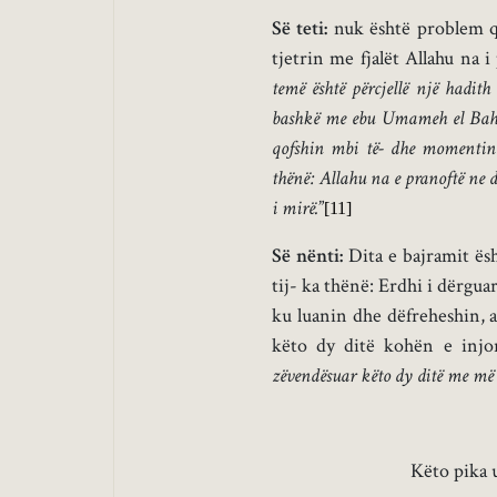
Së teti:
nuk është problem që
tjetrin me fjalët Allahu na 
temë është përcjellë një hadit
bashkë me ebu Umameh el Bahili
qofshin mbi të- dhe momentin 
thënë: Allahu na e pranoftë ne d
i mirë.
”
[11]
Së nënti:
Dita e bajramit ësh
tij- ka thënë: Erdhi i dërgua
ku luanin dhe dëfreheshin, ai
këto dy ditë kohën e injor
zëvendësuar këto dy ditë me më 
Këto pika 