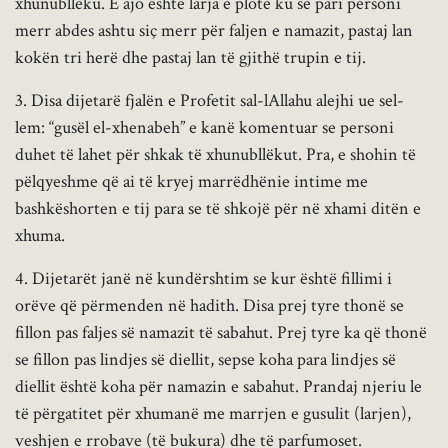
xhunubllëku. E ajo është larja e plotë ku së pari personi
merr abdes ashtu siç merr për faljen e namazit, pastaj lan
kokën tri herë dhe pastaj lan të gjithë trupin e tij.
3. Disa dijetarë fjalën e Profetit sal-lAllahu alejhi ue sel-
lem: “gusël el-xhenabeh” e kanë komentuar se personi
duhet të lahet për shkak të xhunubllëkut. Pra, e shohin të
pëlqyeshme që ai të kryej marrëdhënie intime me
bashkëshorten e tij para se të shkojë për në xhami ditën e
xhuma.
4. Dijetarët janë në kundërshtim se kur është fillimi i
orëve që përmenden në hadith. Disa prej tyre thonë se
fillon pas faljes së namazit të sabahut. Prej tyre ka që thonë
se fillon pas lindjes së diellit, sepse koha para lindjes së
diellit është koha për namazin e sabahut. Prandaj njeriu le
të përgatitet për xhumanë me marrjen e gusulit (larjen),
veshjen e rrobave (të bukura) dhe të parfumoset.