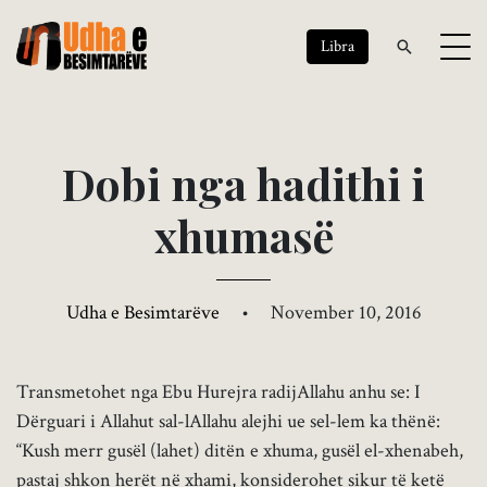
Libra
D
o
b
i
n
g
a
h
a
d
i
t
h
i
i
x
h
u
m
a
s
ë
Udha e Besimtarëve
•
November 10, 2016
Transmetohet nga Ebu Hurejra radijAllahu anhu se: I
Dërguari i Allahut sal-lAllahu alejhi ue sel-lem ka thënë:
“Kush merr gusël (lahet) ditën e xhuma, gusël el-xhenabeh,
pastaj shkon herët në xhami, konsiderohet sikur të ketë