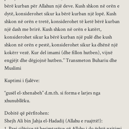
bërë kurban për Allahun një deve. Kush shkon në orën e
dytë, konsiderohet sikur ka bërë kurban një lopë. Kush
shkon në orën e tretë, konsiderohet të ketë bërë kurban
një dash me brirë. Kush shkon në orën e katërt,
konsiderohet sikur ka bërë kurban një pulë dhe kush
shkon në orën e pestë, konsiderohet sikur ka dhënë një
kokërr vezë. Kur del imami (dhe fillon hutben), vijnë
engjëjt dhe dëgjojnë hutben.” Transmeton Buhariu dhe
Muslimi
Kuptimi i fjalëve:
“gusël el-xhenabeh” d.m.th. si forma e larjes nga
xhunubllëku.
Dobitë që përfitohen:
Shejh Ali bin Jahja el-Hadadij (Allahu e ruajttë!):
1. Prej cilësive të besimtarëve që Allahu i do është nxitimi