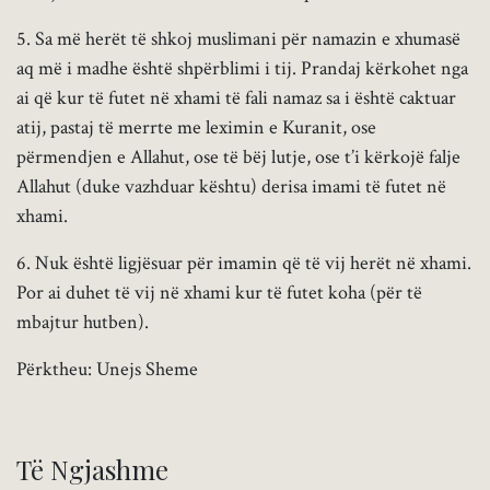
5. Sa më herët të shkoj muslimani për namazin e xhumasë
aq më i madhe është shpërblimi i tij. Prandaj kërkohet nga
ai që kur të futet në xhami të fali namaz sa i është caktuar
atij, pastaj të merrte me leximin e Kuranit, ose
përmendjen e Allahut, ose të bëj lutje, ose t’i kërkojë falje
Allahut (duke vazhduar kështu) derisa imami të futet në
xhami.
6. Nuk është ligjësuar për imamin që të vij herët në xhami.
Por ai duhet të vij në xhami kur të futet koha (për të
mbajtur hutben).
Përktheu: Unejs Sheme
Të Ngjashme