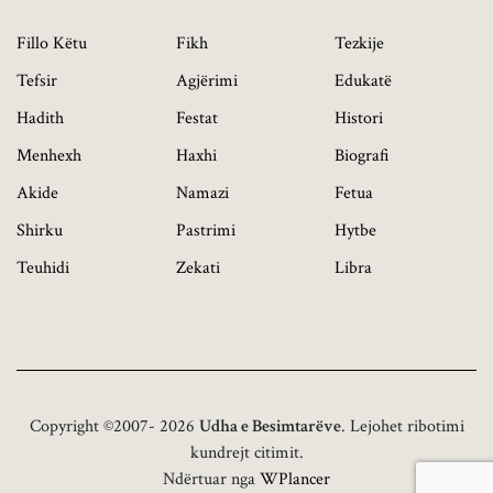
Fillo Këtu
Fikh
Tezkije
Tefsir
Agjërimi
Edukatë
Hadith
Festat
Histori
Menhexh
Haxhi
Biografi
Akide
Namazi
Fetua
Shirku
Pastrimi
Hytbe
Teuhidi
Zekati
Libra
Copyright ©2007- 2026
Udha e Besimtarëve
. Lejohet ribotimi
kundrejt citimit.
Ndërtuar nga
WPlancer