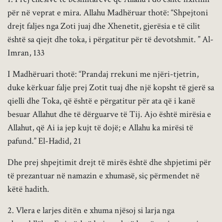
për në veprat e mira. Allahu Madhëruar thotë: “Shpejtoni
drejt faljes nga Zoti juaj dhe Xhenetit, gjerësia e të cilit
është sa qiejt dhe toka, i përgatitur për të devotshmit. ” Al-
Imran, 133
I Madhëruari thotë: “Prandaj rrekuni me njëri-tjetrin,
duke kërkuar falje prej Zotit tuaj dhe një kopsht të gjerë sa
qielli dhe Toka, që është e përgatitur për ata që i kanë
besuar Allahut dhe të dërguarve të Tij. Ajo është mirësia e
Allahut, që Ai ia jep kujt të dojë; e Allahu ka mirësi të
pafund.” El-Hadid, 21
Dhe prej shpejtimit drejt të mirës është dhe shpjetimi për
të prezantuar në namazin e xhumasë, siç përmendet në
këtë hadith.
2. Vlera e larjes ditën e xhuma njësoj si larja nga