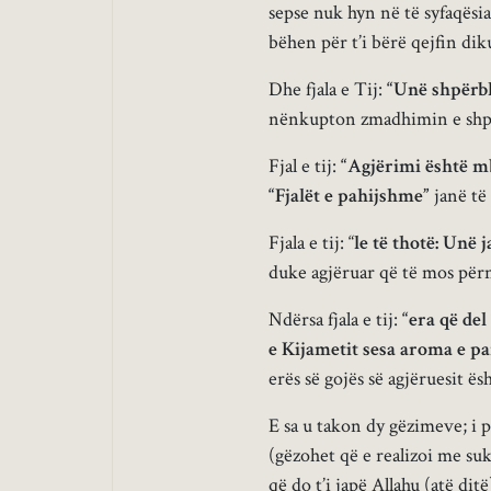
sepse nuk hyn në të syfaqësia
bëhen për t’i bërë qejfin dik
Dhe fjala e Tij:
“Unë shpërbl
nënkupton zmadhimin e shpërb
Fjal e tij:
“Agjërimi është m
“Fjalët e pahijshme”
janë të
Fjala e tij: “
le
të thotë: Unë
duke agjëruar që të mos për
Ndërsa fjala e tij:
“era që de
e Kijametit sesa aroma e p
erës së gojës së agjëruesit ë
E sa u takon dy gëzimeve; i p
(gëzohet që e realizoi me suk
që do t’i japë Allahu (atë ditë