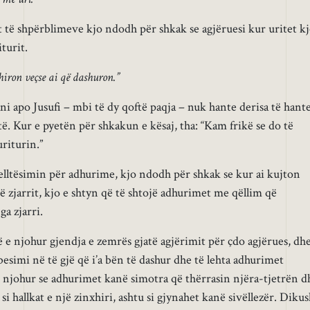
t të shpërblimeve kjo ndodh për shkak se agjëruesi kur uritet k
iturit.
hiron veçse ai që dashuron.”
ni apo Jusufi – mbi të dy qoftë paqja – nuk hante derisa të hant
ë. Kur e pyetën për shkakun e kësaj, tha: “Kam frikë se do të
riturin.”
lltësimin për adhurime, kjo ndodh për shkak se kur ai kujton
ë zjarrit, kjo e shtyn që të shtojë adhurimet me qëllim që
a zjarri.
 e njohur gjendja e zemrës gjatë agjërimit për çdo agjërues, dh
 besimi në të gjë që i’a bën të dashur dhe të lehta adhurimet
e njohur se adhurimet kanë simotra që thërrasin njëra-tjetrën d
si hallkat e një zinxhiri, ashtu si gjynahet kanë sivëllezër. Diku