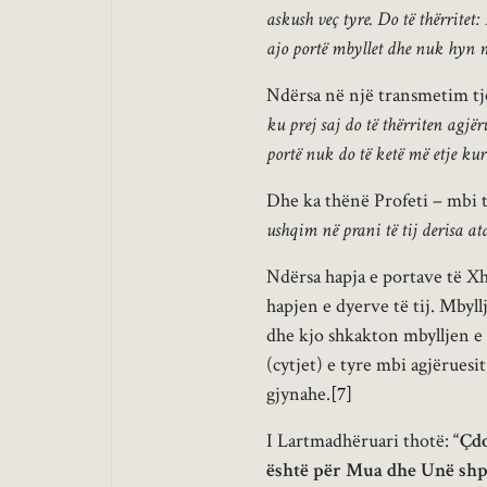
askush veç tyre. Do të thërritet:
ajo portë mbyllet dhe nuk hyn m
Ndërsa në një transmetim tj
ku prej saj do të thërriten agjë
portë nuk do të ketë më etje kur
Dhe ka thënë Profeti – mbi t
ushqim në prani të tij derisa a
Ndërsa hapja e portave të X
hapjen e dyerve të tij. Mby
dhe kjo shkakton mbylljen e dy
(cytjet) e tyre mbi agjëruesi
gjynahe.
[7]
I Lartmadhëruari thotë:
“Çdo
është për Mua dhe Unë shpë