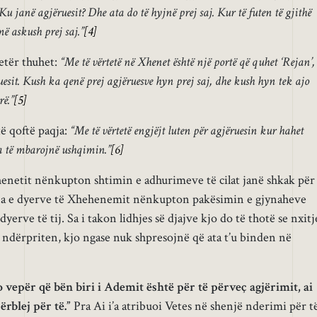
 Ku janë agjëruesit? Dhe ata do të hyjnë prej saj. Kur të futen të gjithë
ë askush prej saj.”
[4]
etër thuhet:
“Me të vërtetë në Xhenet është një portë që quhet ‘Rejan’,
ruesit. Kush ka qenë prej agjëruesve hyn prej saj, dhe kush hyn tek ajo
rë.”
[5]
ë qoftë paqja:
“Me të vërtetë engjëjt luten për agjëruesin kur hahet
ta të mbarojnë ushqimin.”
[6]
henetit nënkupton shtimin e adhurimeve të cilat janë shkak për
llja e dyerve të Xhehenemit nënkupton pakësimin e gjynaheve
erve të tij. Sa i takon lidhjes së djajve kjo do të thotë se nxitj
t ndërpriten, kjo ngase nuk shpresojnë që ata t’u binden në
 vepër që bën biri i Ademit është për të përveç agjërimit, ai
rblej për të.”
Pra Ai i’a atribuoi Vetes në shenjë nderimi për t