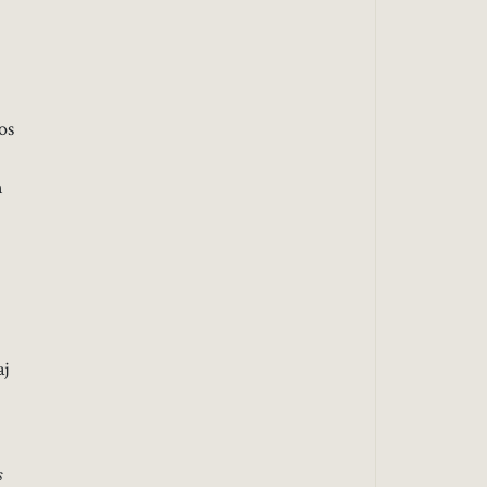
os
n
aj
s