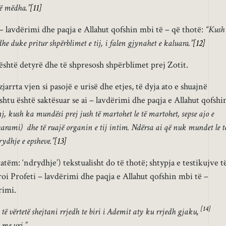
të mëdha.”
[11]
j – lavdërimi dhe paqja e Allahut qofshin mbi të – që thotë:
“Kush
duke pritur shpërblimet e tij, i falen gjynahet e kaluara.”
[12]
 është detyrë dhe të shpresosh shpërblimet prej Zotit.
jarrta vjen si pasojë e urisë dhe etjes, të dyja ato e shuajnë
htu është saktësuar se ai – lavdërimi dhe paqja e Allahut qofshi
nj, kush ka mundësi prej jush të martohet le të martohet, sepse ajo e
rami) dhe të ruajë organin e tij intim. Ndërsa ai që nuk mundet le t
drydhje e epsheve.”
[13]
tëm: ‘ndrydhje’) tekstualisht do të thotë; shtypja e testikujve t
oi Profeti – lavdërimi dhe paqja e Allahut qofshin mbi të –
rimi.
[14]
të vërtetë shejtani rrjedh te biri i Ademit aty ku rrjedh gjaku,
 me uri.”