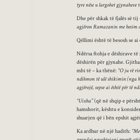
tyre nëse u largohet gjynaheve 
Dhe për shkak të fjalës së ti
agjëron Ramazanin me besim dhe 
Qëllimi është të besosh se ai
Ndërsa ftohja e dëshirave të z
dëshirën për gjynahe. Gjithas
mbi të – ka thënë:
“O ju rë ri
ndihmon të ulë shikimin (nga ha
agjërojë, sepse ai është për të n
“Uixha”
(që në shqip e përshta
hamshorit, kështu e konsider
shuarjen që i bën epshit agjë
Ka ardhur në një hadith:
“Me 
prandaj ngushtojani rrugët atij