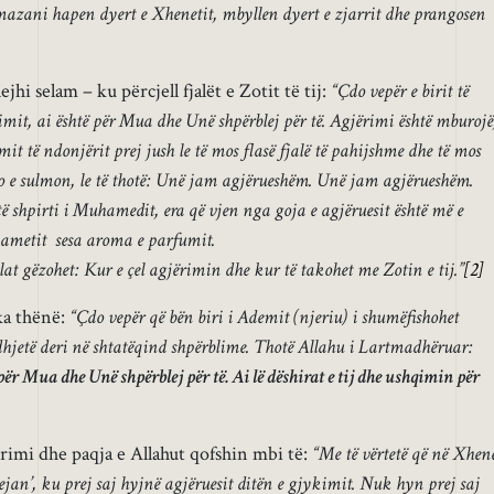
azani hapen dyert e Xhenetit, mbyllen dyert e zjarrit dhe prangosen
jhi selam – ku përcjell fjalët e Zotit të tij:
“Çdo vepër e birit të
imit, ai është për Mua dhe Unë shpërblej për të. Agjërimi është mburojë
mit të ndonjërit prej jush le të mos flasë fjalë të pahijshme dhe të mos
po e sulmon, le të thotë: Unë jam agjërueshëm. Unë jam agjërueshëm.
htë shpirti i Muhamedit, era që vjen nga goja e agjëruesit është më e
jametit sesa aroma e parfumit.
at gëzohet: Kur e çel agjërimin dhe kur të takohet me Zotin e tij.”
[2]
 ka thënë:
“Çdo vepër që bën biri i Ademit (njeriu) i shumëfishohet
 dhjetë deri në shtatëqind shpërblime. Thotë Allahu i Lartmadhëruar:
për Mua dhe Unë shpërblej për të. Ai lë dëshirat e tij dhe ushqimin për
rimi dhe paqja e Allahut qofshin mbi të:
“Me të vërtetë që në Xhen
‘Rejan’, ku prej saj hyjnë agjëruesit ditën e gjykimit. Nuk hyn prej saj