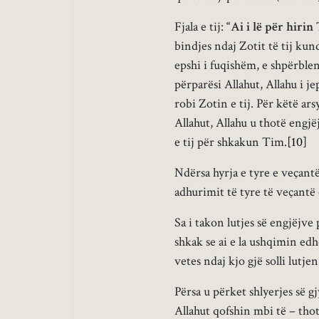
Fjala e tij:
“Ai i lë për hiri
bindjes ndaj Zotit të tij kund
epshi i fuqishëm, e shpërblen
përparësi Allahut, Allahu i j
robi Zotin e tij. Për këtë ars
Allahut, Allahu u thotë engjëj
e tij për shkakun Tim.
[10]
Ndërsa hyrja e tyre e veçant
adhurimit të tyre të veçantë 
Sa i takon lutjes së engjëjve
shkak se ai e la ushqimin edh
vetes ndaj kjo gjë solli lutjen
Përsa u përket shlyerjes së g
Allahut qofshin mbi të – tho