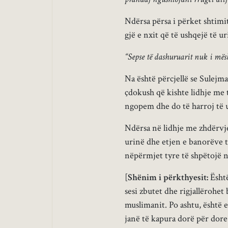
Ndërsa përsa i përket shtimi
gjë e nxit që të ushqejë të ur
“Sepse të dashuruarit nuk i mës
Na është përcjellë se Sulejma
çdokush që kishte lidhje me t
ngopem dhe do të harroj të u
Ndërsa në lidhje me zhdërvje
urinë dhe etjen e banorëve t
nëpërmjet tyre të shpëtojë ng
[
Shënim i përkthyesit:
Është
sesi zbutet dhe rigjallërohet
muslimanit. Po ashtu, është 
janë të kapura dorë për dore 