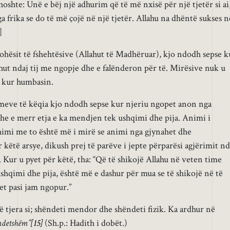
hoshte: Unë e bëj një adhurim që të më nxisë për një tjetër si ai
 frika se do të më çojë në një tjetër. Allahu na dhëntë sukses n
!]
johësit të fshehtësive (Allahut të Madhëruar), kjo ndodh sepse k
hut ndaj tij me ngopje dhe e falënderon për të. Mirësive nuk u
e kur humbasin.
imeve të këqia kjo ndodh sepse kur njeriu ngopet anon nga
dhe e merr etja e ka mendjen tek ushqimi dhe pija. Animi i
zhimi me to është më i mirë se animi nga gjynahet dhe
 këtë arsye, dikush prej të parëve i jepte përparësi agjërimit nd
. Kur u pyet për këtë, tha: “Që të shikojë Allahu në veten time
ushqimi dhe pija, është më e dashur për mua se të shikojë në të
et pasi jam ngopur.”
ë tjera si; shëndeti mendor dhe shëndeti fizik. Ka ardhur në
ëndetshëm”
[15]
(Sh.p.: Hadith i dobët.)