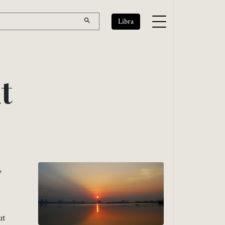
Libra
i
t
,
ut