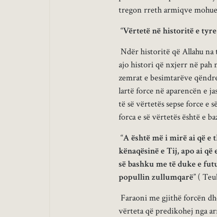
tregon rreth armiqve mohues
“
Vërtetë në historitë e tyr
Ndër historitë që Allahu na 
ajo histori që nxjerr në pah 
zemrat e besimtarëve qëndresë
lartë force në aparencën e ja
të së vërtetës sepse force e
forca e së vërtetës është e 
“
A është më i mirë ai që e
kënaqësinë e Tij, apo ai që
së bashku me të duke e fut
popullin zullumqarë
” ( Teu
Faraoni me gjithë forcën dh
vërteta që predikohej nga ar