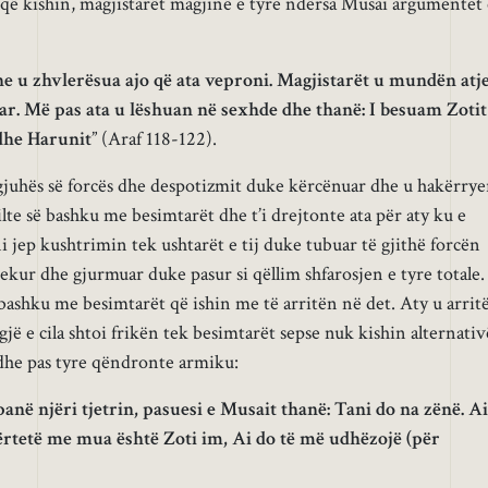
ë që kishin, magjistarët magjinë e tyre ndërsa Musai argumentet 
he u zhvlerësua ajo që ata veproni. Magjistarët u mundën atj
ar. Më pas ata u lëshuan në sexhde dhe thanë: I besuam Zotit
 dhe Harunit
” (Araf 118-122).
gjuhës së forcës dhe despotizmit duke kërcënuar dhe u hakërrye
dilte së bashku me besimtarët dhe t’i drejtonte ata për aty ku e
 jep kushtrimin tek ushtarët e tij duke tubuar të gjithë forcën
jekur dhe gjurmuar duke pasur si qëllim shfarosjen e tyre totale.
bashku me besimtarët që ishin me të arritën në det. Aty u arrit
 gjë e cila shtoi frikën tek besimtarët sepse nuk kishin alternativ
 dhe pas tyre qëndronte armiku:
anë njëri tjetrin, pasuesi e Musait thanë: Tani do na zënë. Ai
vërtetë me mua është Zoti im, Ai do të më udhëzojë (për