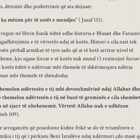
, dënimit dhe poshtërimit që ata shijuan:
e ka mësim për të zotët e mendjes
” ( Jusuf 111).
tregon në librin fisnik është edhe historia e Musait dhe Faraoni
ngadhënjimin e të vërtetës ndaj së kotës. Histori e cila nxit tek
n përball armikut të tyre sado që ai të ketë arritur nivel të
shtme, kjo ngase forcat e së kotës nuk mund t’i rezistojnë forca
 së kotës është e ndërtuar mbi themele të shkërmoqura ndërsa
bazuar mbi themele të shëndosha:
 themelon ndërtesën e tij mbi devotshmërinë ndaj Allahut dh
 e themelon ndërtesën e tij në buzë të greminës e cila shembe
u në zjarr të xhehenemit. Vërtetë Allahu nuk e udhëzon
beh 109).
e arrogancën që posedonte kishte frikë se do të triumfonte e
miku i tij që i përkiste Beni Israilëve ndaj ndërmori çdo masë q