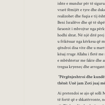
ishte e mundur për të siguru
vrarë fëmijët e tyre dhe duke
realizohet dhe fuqia e tij ës
Beni Israilëve dhe që të shpë
faraonit i mbrojtur nga përku
hodhi shtat. Në një ditë prej
u frikësuar nga kërkesa që m
qëndroi disa vite dhe u mart
kësaj rruge Allahu i fletë m
e mbështetur me fakte dhe a
tregua kryeneç dhe arrogant
“
Përgënjeshtroi dhe kundër
thënë: Unë jam Zoti juaj më
Ai pretendoi se ajo që solli
të fortë që e shkatërronte, n