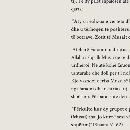
tij. Të dy palët shpalosën at
qarta:
“
Aty u realizua e vërteta d
dhe u tërhoqën të poshtëru
të botrave, Zotit të Musait
Atëherë Faraoni iu drejtua 
Allahu i shpalli Musai që të 
urdhëroi. Në atë kohë faraoni
ushtarake dhe doli për t’i nd
Kjo vazhdoi derisa Musai së 
nga faraoni dhe ushtria e tij,
shpëtimi: Përpara ishte deti
“
Përkujto kur dy grupet e p
(Musai) tha: Jo kurrë sesi 
shpëtim)
” (Shuara 61-62).