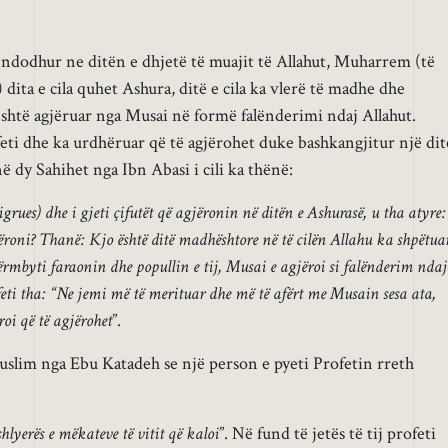
ndodhur ne ditën e dhjetë të muajit të Allahut, Muharrem (të
 dita e cila quhet Ashura, ditë e cila ka vlerë të madhe dhe
 është agjëruar nga Musai në formë falënderimi ndaj Allahut.
feti dhe ka urdhëruar që të agjërohet duke bashkangjitur një dit
 dy Sahihet nga Ibn Abasi i cili ka thënë:
grues) dhe i gjeti çifutët që agjëronin në ditën e Ashurasë, u tha atyre:
jëroni? Thanë: Kjo është ditë madhështore në të cilën Allahu ka shpëtua
ërmbyti faraonin dhe popullin e tij, Musai e agjëroi si falënderim ndaj
feti tha: “Ne jemi më të merituar dhe më të afërt me Musain sesa ata,
roi që të agjërohet
”.
lim nga Ebu Katadeh se një person e pyeti Profetin rreth
shlyerës e mëkateve të vitit që kaloi
”. Në fund të jetës të tij profeti