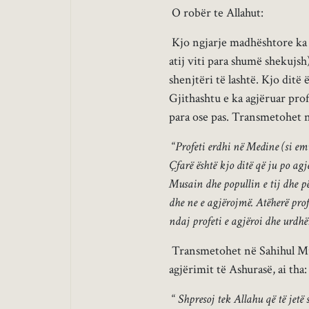
O robër te Allahut:
Kjo ngjarje madhështore ka 
atij viti para shumë shekujsh)
shenjtëri të lashtë. Kjo ditë
Gjithashtu e ka agjëruar pro
para ose pas. Transmetohet në
“
Profeti erdhi në Medine (si emi
Çfarë është kjo ditë që ju po ag
Musain dhe popullin e tij dhe p
dhe ne e agjërojmë. Atëherë pro
ndaj profeti e agjëroi dhe urdhë
Transmetohet në Sahihul Mus
agjërimit të Ashurasë, ai tha:
“
Shpresoj tek Allahu që të jetë 