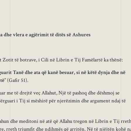
a dhe vlera e agjërimit të ditës së Ashures
Zotit të botrave, i Cili në Librin e Tij Famëlartë ka thënë:
uarit Tanë dhe ata që kanë besuar, si në këtë dynja dhe në
të
” (Gafir 51).
ar me të drejtë veç Allahut, Një të pashoq dhe dëshmoj se
ërguari i Tij si mëshirë për njerëzimin dhe argument ndaj të
lahun dhe meditoni në atë që Allahu tregon në Librin e Tij rret
re, rreth triumfit dhe ndihmës që arritën. Në të njëjtën kohë n