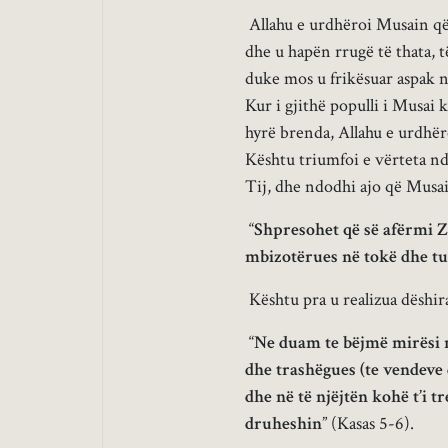
Allahu e urdhëroi Musain që t
dhe u hapën rrugë të thata, t
duke mos u frikësuar aspak ng
Kur i gjithë populli i Musai k
hyrë brenda, Allahu e urdhëro
Kështu triumfoi e vërteta nda
Tij, dhe ndodhi ajo që Musai k
“
Shpresohet që së afërmi Zo
mbizotërues në tokë dhe tu 
Kështu pra u realizua dëshira
“
Ne duam te bëjmë mirësi n
dhe trashëgues (te vendeve 
dhe në të njëjtën kohë t’i t
druheshin
” (Kasas 5-6).