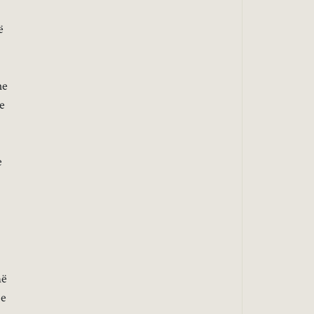
ë
he
ke
e
më
 e