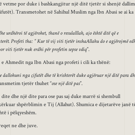
 vetme por duke i bashkangjitur një ditë tjetër si shenjë dallim
(çifutët). Transmetohet në Sahihul Muslim nga Ibn Abasi se ai ka
e urdhëroi të agjërohet, thanë o resulalllah, ajo është ditë që e
erët. Profeti tha: “ Kur të vij viti tjetër inshaAllahu do e agjërojmë ed
r viti tjetër nuk erdhi për profetin sepse vdiq
”.
Ahmedit nga Ibn Abasi nga profeti i cili ka thënë:
e dallohuni nga çifutët dhe të krishterët duke agjëruar një ditë para dh
ransmetim tjetër thuhet “
ose një ditë pas
”.
 dite dhe një dite para ose pas saj duke marrë si shembull
kërkuar shpërblimin e Tij (Allahut). Shumica e dijetarëve janë t
shtë i pëlqyeshëm.
reqet ne dhe juve.