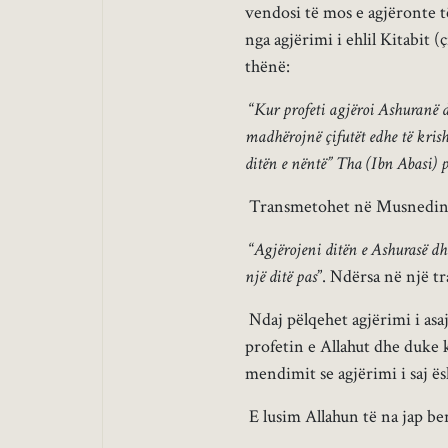
vendosi të mos e agjëronte të
nga agjërimi i ehlil Kitabit 
thënë:
“
Kur profeti agjëroi Ashuranë dh
madhërojnë çifutët edhe të krisht
ditën e nëntë” Tha (Ibn Abasi) po
Transmetohet në Musnedin e 
“
Agjërojeni ditën e Ashurasë dh
një ditë pas
”. Ndërsa në një t
Ndaj pëlqehet agjërimi i asaj
profetin e Allahut dhe duke 
mendimit se agjërimi i saj ë
E lusim Allahun të na jap be