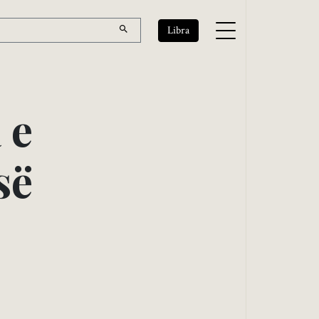
Libra
a
e
s
ë