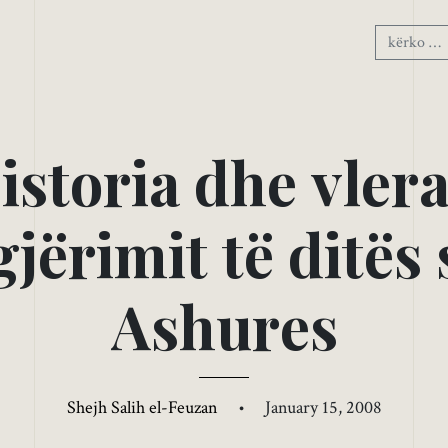
H
i
s
t
o
r
i
a
d
h
e
v
l
e
r
g
j
ë
r
i
m
i
t
t
ë
d
i
t
ë
s
A
s
h
u
r
e
s
Shejh Salih el-Feuzan
•
January 15, 2008