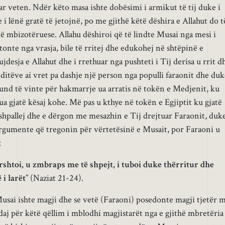
ar veten. Ndër këto masa ishte dobësimi i armikut të tij duke i
 i lënë gratë të jetojnë, po me gjithë këtë dëshira e Allahut do t
htë mbizotëruese. Allahu dëshiroi që të lindte Musai nga mesi i
tonte nga vrasja, bile të rritej dhe edukohej në shtëpinë e
jdesja e Allahut dhe i rrethuar nga pushteti i Tij derisa u rrit d
 ditëve ai vret pa dashje një person nga populli faraonit dhe du
und të vinte për hakmarrje ua arratis në tokën e Medjenit, ku
ua gjatë kësaj kohe. Më pas u kthye në tokën e Egjiptit ku gjatë
e shpallej dhe e dërgon me mesazhin e Tij drejtuar Faraonit, duk
rgumente që tregonin për vërtetësinë e Musait, por Faraoni u
:
shtoi, u zmbraps me të shpejt, i tuboi duke thërritur dhe
 i larët
” (Naziat 21-24).
 Musai ishte magji dhe se vetë (Faraoni) posedonte magji tjetër 
daj për këtë qëllim i mblodhi magjistarët nga e gjithë mbretëria