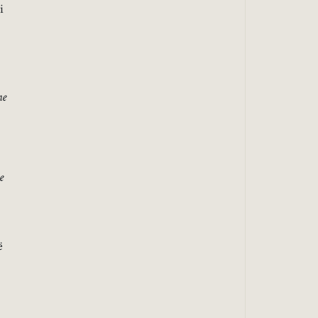
i
he
e
ë