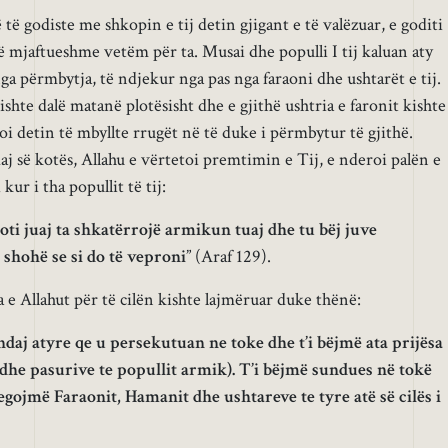
ë godiste me shkopin e tij detin gjigant e të valëzuar, e goditi
ë mjaftueshme vetëm për ta. Musai dhe populli I tij kaluan aty
a përmbytja, të ndjekur nga pas nga faraoni dhe ushtarët e tij.
ishte dalë matanë plotësisht dhe e gjithë ushtria e faronit kishte
i detin të mbyllte rrugët në të duke i përmbytur të gjithë.
j së kotës, Allahu e vërtetoi premtimin e Tij, e nderoi palën e
ur i tha popullit të tij:
ti juaj ta shkatërrojë armikun tuaj dhe tu bëj juve
shohë se si do të veproni
” (Araf 129).
 e Allahut për të cilën kishte lajmëruar duke thënë:
daj atyre qe u persekutuan ne toke dhe t’i bëjmë ata prijësa
dhe pasurive te popullit armik). T’i bëjmë sundues në tokë
regojmë Faraonit, Hamanit dhe ushtareve te tyre atë së cilës i