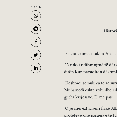
NDAJE
Histori
Falënderimet i takon Allahut 
“
Ne do i ndihmojmë të dërg
ditën kur paraqiten dëshmi
Dëshmoj se nuk ka të adhuru
Muhamedi është robi dhe i d
gjitha krijesave. E më pas:
O ju njerëz! Kijeni frikë Al
profetëve dhe pasuesve të ty