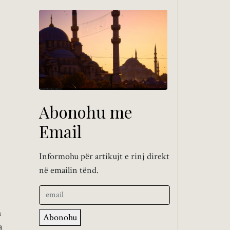
Abonohu me
Email
Informohu për artikujt e rinj direkt
në emailin tënd.
h
Abonohu
a