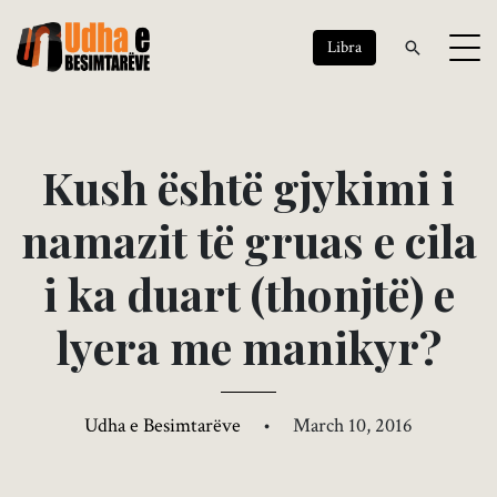
Libra
K
u
s
h
ë
s
h
t
ë
g
j
y
k
i
m
i
i
n
a
m
a
z
i
t
t
ë
g
r
u
a
s
e
c
i
l
a
i
k
a
d
u
a
r
t
(
t
h
o
n
j
t
ë
)
e
l
y
e
r
a
m
e
m
a
n
i
k
y
r
?
Udha e Besimtarëve
•
March 10, 2016