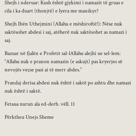
Shejh i nderuar: Kush është gjykimi i namazit të gruas e
cila i ka duart (thonjtë) e lyera me manikyr?
Shejh Ibën Uthejmini (Allahu e mëshiroftë!): Nëse nuk
saktësohet abdesi i saj, atëherë nuk saktësohet as namazi i
saj.
Bazuar në fjalën e Profetit sal-lAllahu alejhi ue sel-lem:
“Allahu nuk e pranon namazin (e askujt) pas kryerjes së
nevojës veçse pasi ai të merr abdes.”
Prandaj derisa abdesi nuk është i saktë po ashtu dhe namazi
nuk është i saktë.
Fetaua nurun ala ed-derb. vëll. 11
Përktheu Unejs Sheme