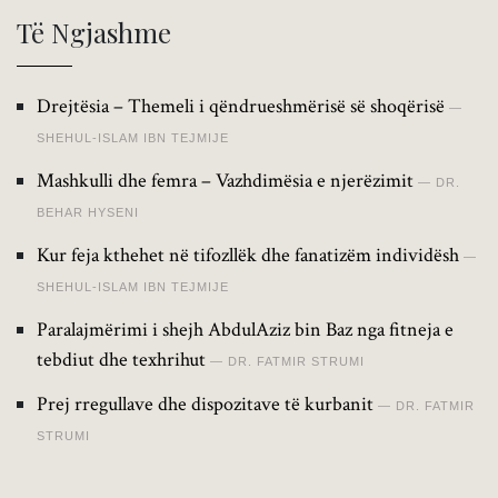
Të Ngjashme
Drejtësia – Themeli i qëndrueshmërisë së shoqërisë
SHEHUL-ISLAM IBN TEJMIJE
Mashkulli dhe femra – Vazhdimësia e njerëzimit
DR.
BEHAR HYSENI
Kur feja kthehet në tifozllëk dhe fanatizëm individësh
SHEHUL-ISLAM IBN TEJMIJE
Paralajmërimi i shejh AbdulAziz bin Baz nga fitneja e
tebdiut dhe texhrihut
DR. FATMIR STRUMI
Prej rregullave dhe dispozitave të kurbanit
DR. FATMIR
STRUMI