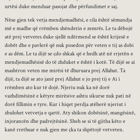
urtësi duke menduar pasojat dhe përfundimet e saj.
Nëse gjen tek vetja mendjemadhësi, e cila është sëmundja
më e madhe që rrëmben shëndetin e zemrës. Le ta dëbojë
atë prej vetvetes duke sjellë ndërmend se është krijesë e
dobët dhe e pavlerë që nuk posedon për veten e tij as dobi
e as dëm. Le ta dijë se çdo shkak që e hedh atë në rrjetën e
mendjemadhësisë do të zhduket e është i kotë. Të dijë se ai
mashtron veten me mirësi të dhuruara prej Allahut. Ta
dijë, ta dijë se ato janë prej Allahut e jo prej tij e Ai i
rrëmben ato kur të dojë. Njeriu nuk ka në dorë
vazhdimësinë e këtyre mirësive ashtu sikurse nuk pati në
dorë fillimin e tyre. Kur i hiqet perdja atëherë njeriut i
zbulohet vetvetja e qartë. Aty shikon dobësinë, mangësinë,
injorancën dhe padrejtësinë. Sheh se si të gjitha këto e
kanë rrethuar e nuk gjen me çka ta shpëtojë vetveten.