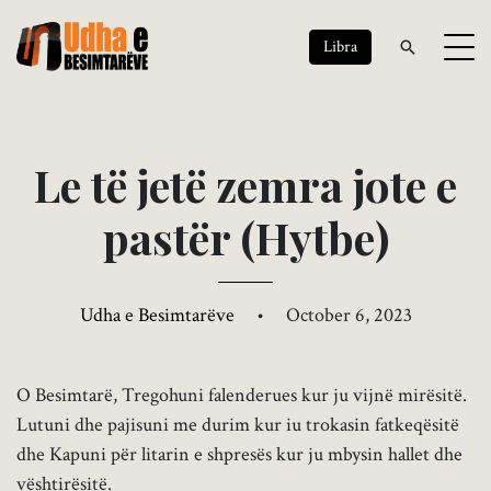
Libra
L
e
t
ë
j
e
t
ë
z
e
m
r
a
j
o
t
e
e
p
a
s
t
ë
r
(
H
y
t
b
e
)
Udha e Besimtarëve
•
October 6, 2023
O Besimtarë, Tregohuni falenderues kur ju vijnë mirësitë.
Lutuni dhe pajisuni me durim kur iu trokasin fatkeqësitë
dhe Kapuni për litarin e shpresës kur ju mbysin hallet dhe
vështirësitë.