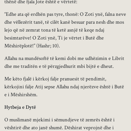
thënë dhe fjala Jote është e vërtetë:
“Edhe ata që erdhën pas tyre, thonë: O Zoti ynë, falna neve
dhe vëllezërit tanë, të cilët kanë besuar para nesh dhe mos
lejo që në zemrat tona të ketë asnjë të keqe ndaj
besimtarëve! O Zoti ynë, Ti je vërtet i Butë dhe
Mëshirëplotë!” (Hashr; 10).
Allahu na mundësoftë të kemi dobi me udhëzimin e Librit
dhe me traditën e të përzgjedhurit mbi bijtë e dheut.
Me këto fjalë i kërkoj falje pranuesit të pendimit,
kërkojini falje Atij sepse Allahu ndaj njerëzve është i Butë
e i Mëshirshëm.
Hytbeja e Dytë
O muslimanë mjekimi i sëmundjeve të zemrës është i
vështirë dhe ato janë shumë. Dëshirat veprojnë dhe i