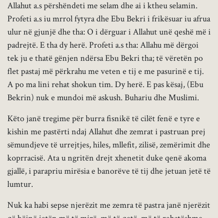
Allahut a.s përshëndeti me selam dhe ai i ktheu selamin.
Profeti a.s iu mrrol fytyra dhe Ebu Bekri i frikësuar iu afrua
ulur në gjunjë dhe tha: O i dërguar i Allahut unë qeshë më i
padrejtë. E tha dy herë. Profeti a.s tha: Allahu më dërgoi
tek ju e thatë gënjen ndërsa Ebu Bekri tha; të vëretën po
flet pastaj më përkrahu me veten e tij e me pasurinë e tij.
A po ma lini rehat shokun tim. Dy herë. E pas kësaj, (Ebu
Bekrin) nuk e mundoi më askush. Buhariu dhe Muslimi.
Këto janë tregime për burra fisnikë të cilët fenë e tyre e
kishin me pastërti ndaj Allahut dhe zemrat i pastruan prej
sëmundjeve të urrejtjes, hiles, mllefit, zilisë, zemërimit dhe
koprracisë. Ata u ngritën drejt xhenetit duke qenë akoma
gjallë, i parapriu mirësia e banorëve të tij dhe jetuan jetë të
lumtur.
Nuk ka habi sepse njerëzit me zemra të pastra janë njerëzit