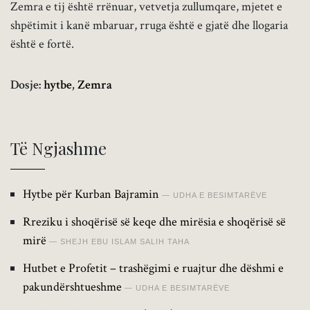
Zemra e tij është rrënuar, vetvetja zullumqare, mjetet e
shpëtimit i kanë mbaruar, rruga është e gjatë dhe llogaria
është e fortë.
Dosje:
hytbe
,
Zemra
Të Ngjashme
Hytbe për Kurban Bajramin
UDHA E BESIMTARËVE
Rreziku i shoqërisë së keqe dhe mirësia e shoqërisë së
mirë
SHEJH EBU ISLAM SALIH TAHA
Hutbet e Profetit – trashëgimi e ruajtur dhe dëshmi e
pakundërshtueshme
UDHA E BESIMTARËVE