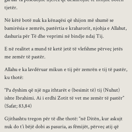
tjetër.
Në këtë botë nuk ka kënaqësi që shijon më shumë se
bamirësia e zemrës, pastërtia e kraharorit, njohja e Allahut,
dashuria për Të dhe veprimi në bindje ndaj Tij.
E në realitet a mund të ketë jetë të vlefshme përveç jetës
me zemër të pastër.
Allahu e ka lavdëruar mikun e tij për zemrën e tij të pastër,
ku thotë:
“Pa dyshim që një nga ithtarët e (besimit të) tij (Nuhut)
ishte Ibrahimi. Ai i erdhi Zotit të vet me zemër të pastër”
(Safat; 83,84)
Gjithashtu tregon për të dhe thotë: “në Ditën, kur askujt
nuk do t’i bëjë dobi as pasuria, as fëmijët, përveç atij që