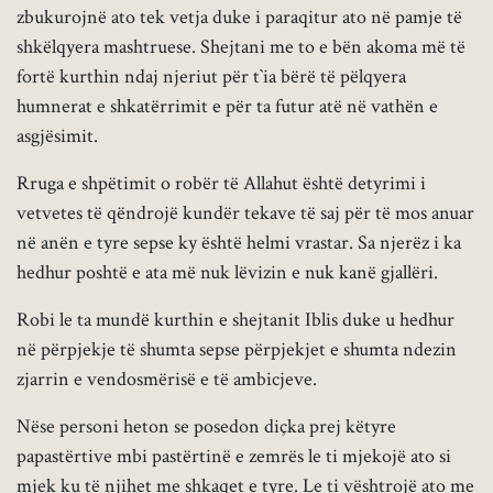
zbukurojnë ato tek vetja duke i paraqitur ato në pamje të
shkëlqyera mashtruese. Shejtani me to e bën akoma më të
fortë kurthin ndaj njeriut për t`ia bërë të pëlqyera
humnerat e shkatërrimit e për ta futur atë në vathën e
asgjësimit.
Rruga e shpëtimit o robër të Allahut është detyrimi i
vetvetes të qëndrojë kundër tekave të saj për të mos anuar
në anën e tyre sepse ky është helmi vrastar. Sa njerëz i ka
hedhur poshtë e ata më nuk lëvizin e nuk kanë gjallëri.
Robi le ta mundë kurthin e shejtanit Iblis duke u hedhur
në përpjekje të shumta sepse përpjekjet e shumta ndezin
zjarrin e vendosmërisë e të ambicjeve.
Nëse personi heton se posedon diçka prej këtyre
papastërtive mbi pastërtinë e zemrës le ti mjekojë ato si
mjek ku të njihet me shkaqet e tyre. Le ti vështrojë ato me