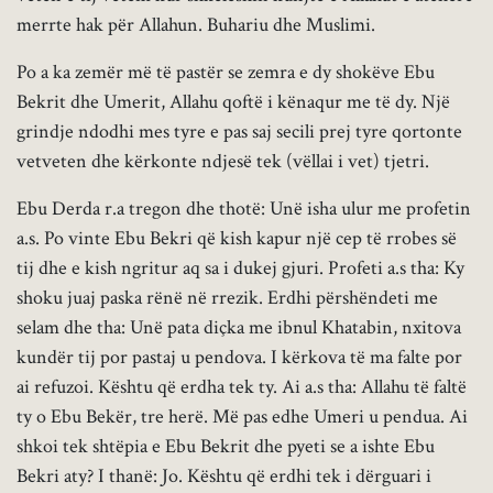
merrte hak për Allahun. Buhariu dhe Muslimi.
Po a ka zemër më të pastër se zemra e dy shokëve Ebu
Bekrit dhe Umerit, Allahu qoftë i kënaqur me të dy. Një
grindje ndodhi mes tyre e pas saj secili prej tyre qortonte
vetveten dhe kërkonte ndjesë tek (vëllai i vet) tjetri.
Ebu Derda r.a tregon dhe thotë: Unë isha ulur me profetin
a.s. Po vinte Ebu Bekri që kish kapur një cep të rrobes së
tij dhe e kish ngritur aq sa i dukej gjuri. Profeti a.s tha: Ky
shoku juaj paska rënë në rrezik. Erdhi përshëndeti me
selam dhe tha: Unë pata diçka me ibnul Khatabin, nxitova
kundër tij por pastaj u pendova. I kërkova të ma falte por
ai refuzoi. Kështu që erdha tek ty. Ai a.s tha: Allahu të faltë
ty o Ebu Bekër, tre herë. Më pas edhe Umeri u pendua. Ai
shkoi tek shtëpia e Ebu Bekrit dhe pyeti se a ishte Ebu
Bekri aty? I thanë: Jo. Kështu që erdhi tek i dërguari i