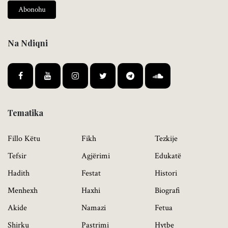
Abonohu
Na Ndiqni
Tematika
Fillo Këtu
Fikh
Tezkije
Tefsir
Agjërimi
Edukatë
Hadith
Festat
Histori
Menhexh
Haxhi
Biografi
Akide
Namazi
Fetua
Shirku
Pastrimi
Hytbe