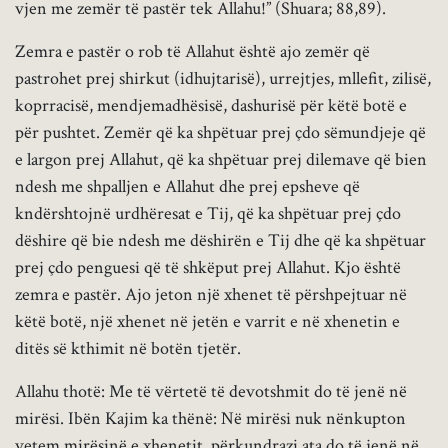
vjen me zemër të pastër tek Allahu!” (Shuara; 88,89).
Zemra e pastër o rob të Allahut është ajo zemër që
pastrohet prej shirkut (idhujtarisë), urrejtjes, mllefit, zilisë,
koprracisë, mendjemadhësisë, dashurisë për këtë botë e
për pushtet. Zemër që ka shpëtuar prej çdo sëmundjeje që
e largon prej Allahut, që ka shpëtuar prej dilemave që bien
ndesh me shpalljen e Allahut dhe prej epsheve që
kndërshtojnë urdhëresat e Tij, që ka shpëtuar prej çdo
dëshire që bie ndesh me dëshirën e Tij dhe që ka shpëtuar
prej çdo penguesi që të shkëput prej Allahut. Kjo është
zemra e pastër. Ajo jeton një xhenet të përshpejtuar në
këtë botë, një xhenet në jetën e varrit e në xhenetin e
ditës së kthimit në botën tjetër.
Allahu thotë: Me të vërtetë të devotshmit do të jenë në
mirësi. Ibën Kajim ka thënë: Në mirësi nuk nënkupton
vetem mirësinë e xhenetit, përkundrazi ata do të jenë në