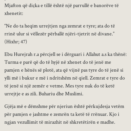
Mjafton që diçka e tillë është një parrullë e banorëve të
xhenetit:
“Ne do ta heqim urrejtjen nga zemrat e tyre; ata do të
rrinë ulur si vëllezër përballë njëri-tjetrit në divane.”
(Hixhr; 47)
Ebu Hurejrah r.a përcjell se i dërguari i Allahut a.s ka thënë:
Turma e parë që do të hyjë në xhenet do të jenë me
pamjen e hënës së plotë, ata që vijnë pas tyre do të jenë si
ylli më i bukur e më i ndritshëm në qiell. Zemrat e tyre do
të jenë si një zemër e vetme. Mes tyre nuk do të ketë
urrejtje e as zili. Buhariu dhe Muslimi.
Gjëja më e dëmshme për njeriun është përkujdesja vetëm
për pamjen e jashtme e zemrën ta ketë të rrënuar. Kjo i
ngjan vezullimit të mirazhit në shkretëtirën e madhe.