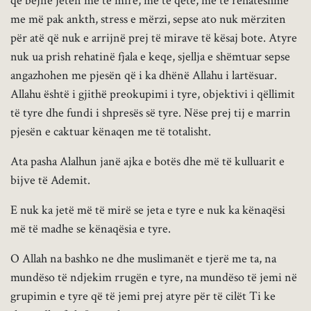
që bëjnë jetën më të mirë, më të qetë, më të rehatëshme
me më pak ankth, stress e mërzi, sepse ato nuk mërziten
për atë që nuk e arrijnë prej të mirave të kësaj bote. Atyre
nuk ua prish rehatinë fjala e keqe, sjellja e shëmtuar sepse
angazhohen me pjesën që i ka dhënë Allahu i lartësuar.
Allahu është i gjithë preokupimi i tyre, objektivi i qëllimit
të tyre dhe fundi i shpresës së tyre. Nëse prej tij e marrin
pjesën e caktuar kënaqen me të totalisht.
Ata pasha Alalhun janë ajka e botës dhe më të kulluarit e
bijve të Ademit.
E nuk ka jetë më të mirë se jeta e tyre e nuk ka kënaqësi
më të madhe se kënaqësia e tyre.
O Allah na bashko ne dhe muslimanët e tjerë me ta, na
mundëso të ndjekim rrugën e tyre, na mundëso të jemi në
grupimin e tyre që të jemi prej atyre për të cilët Ti ke