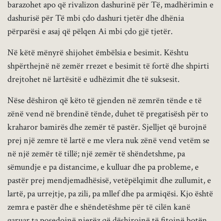
barazohet apo që rivalizon dashurinë për Të, madhërimin e
dashurisë për Të mbi çdo dashuri tjetër dhe dhënia
përparësi e asaj që pëlqen Ai mbi çdo gjë tjetër.
Në këtë mënyrë shijohet ëmbëlsia e besimit. Kështu
shpërthejnë në zemër rrezet e besimit të fortë dhe shpirti
drejtohet në lartësitë e udhëzimit dhe të suksesit.
Nëse dëshiron që këto të gjenden në zemrën tënde e të
zënë vend në brendinë tënde, duhet të pregatisësh për to
kraharor bamirës dhe zemër të pastër. Sjelljet që burojnë
prej një zemre të lartë e me vlera nuk zënë vend vetëm se
në një zemër të tillë; një zemër të shëndetshme, pa
sëmundje e pa distancime, e kulluar dhe pa probleme, e
pastër prej mendjemadhësisë, vetëpëlqimit dhe zullumit, e
lartë, pa urrejtje, pa zili, pa mllef dhe pa armiqësi. Kjo është
zemra e pastër dhe e shëndetëshme për të cilën kanë
garuar ta posedojnë njerëz që dëshirojnë të fitojnë botën