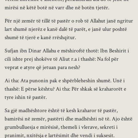
mirësi në këtë botë në varr dhe në botën tjetër.
Për një zemër të tillë të pastër o rob të Allahut janë ngritur
lart shumë njerëz e kanë dalë të parët, e janë ulur poshtë
shumë të tjerë e kanë rrëshqitur.
Sufjan ibn Dinar Allahu e mëshiroftë thotë: Ibn Beshirit i
cili ishte prej shokëve të Aliut r.a i thashë: Na fol për
veprat e atyre që jetuan para nesh?
Ai tha: Ata punonin pak e shpërbleheshin shumë. Unë i
thashë: E përse kështu? Ai tha: Për shkak së kraharorët e
tyre ishin të pastër.
Sa gjë madhështore është të kesh kraharor të pastër,
bamirësi në zemër, pastërti dhe madhështi në të. Ajo është
grumbulluesja e mirësisë, themeli i vlerave, sekreti i
pranimit, nxitësja e lartësimit dhe vendi i suksesit.