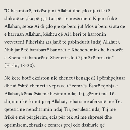
“O besimtarë, frikësojuni Allahut dhe çdo njeri le të
shikojë se ç’ka përgatitur për të nesërmen! Kijeni frikë
Allahun, sepse Ai di çdo gjë që bëni ju! Mos u bëni si ata që
e harruan Allahun, kështu që Ai i bëri të harronin
vetveten! Pikërisht ata janë të pabindurit (ndaj Allahut).
Nuk janë të barabartë banorët e Xhehenemit dhe banorët
e Xhenetit; banorët e Xhenetit do të jenë të fituarit.”
(Hashr; 18-20).
Në këtë botë ekziston një xhenet (kënaqësi) i përshpejtuar
dhe ai është xheneti i veprave të zemrës. Është njohja e
Allahut, kënaqësia me besimin ndaj Tij, gëzimi me Të,
shijimi i kërkimit prej Allahut, rehatia në afërsinë me Të,
qetësia në nënshtrimin ndaj Tij, përulësia ndaj Tij me
frikë e më përgjërim, ecja për tek Ai me shpresë dhe
optimizëm, zbrazja e zemrës prej çdo dashurië që