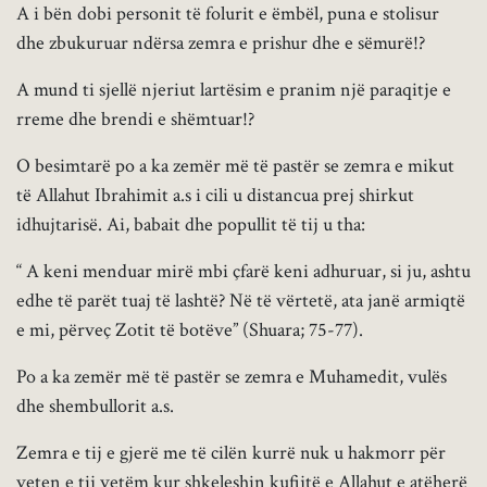
A i bën dobi personit të folurit e ëmbël, puna e stolisur
dhe zbukuruar ndërsa zemra e prishur dhe e sëmurë!?
A mund ti sjellë njeriut lartësim e pranim një paraqitje e
rreme dhe brendi e shëmtuar!?
O besimtarë po a ka zemër më të pastër se zemra e mikut
të Allahut Ibrahimit a.s i cili u distancua prej shirkut
idhujtarisë. Ai, babait dhe popullit të tij u tha:
“ A keni menduar mirë mbi çfarë keni adhuruar, si ju, ashtu
edhe të parët tuaj të lashtë? Në të vërtetë, ata janë armiqtë
e mi, përveç Zotit të botëve” (Shuara; 75-77).
Po a ka zemër më të pastër se zemra e Muhamedit, vulës
dhe shembullorit a.s.
Zemra e tij e gjerë me të cilën kurrë nuk u hakmorr për
veten e tij vetëm kur shkeleshin kufijtë e Allahut e atëherë