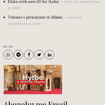
Diçka rreth sures El Asr (koha)
SHEJH DR. ABDURREZAK
EL-BEDR
Tubimet e përkujtimit të Allahut
SHEJH DR.
ABDURREZAK EL-BEDR
NDAJE
Abonohu me Email