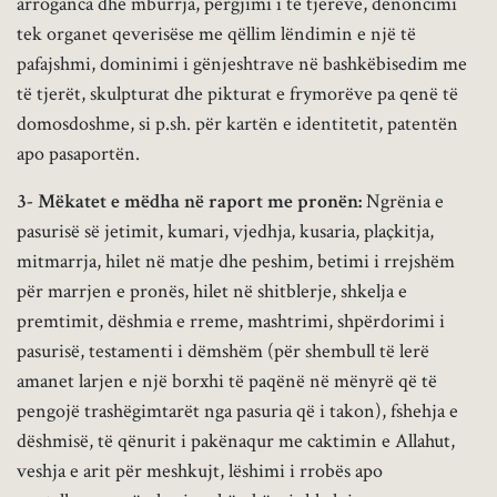
arroganca dhe mburrja, përgjimi i të tjerëve, denoncimi
tek organet qeverisëse me qëllim lëndimin e një të
pafajshmi, dominimi i gënjeshtrave në bashkëbisedim me
të tjerët, skulpturat dhe pikturat e frymorëve pa qenë të
domosdoshme, si p.sh. për kartën e identitetit, patentën
apo pasaportën.
3- Mëkatet e mëdha në raport me pronën:
Ngrënia e
pasurisë së jetimit, kumari, vjedhja, kusaria, plaçkitja,
mitmarrja, hilet në matje dhe peshim, betimi i rrejshëm
për marrjen e pronës, hilet në shitblerje, shkelja e
premtimit, dëshmia e rreme, mashtrimi, shpërdorimi i
pasurisë, testamenti i dëmshëm (për shembull të lerë
amanet larjen e një borxhi të paqënë në mënyrë që të
pengojë trashëgimtarët nga pasuria që i takon), fshehja e
dëshmisë, të qënurit i pakënaqur me caktimin e Allahut,
veshja e arit për meshkujt, lëshimi i rrobës apo