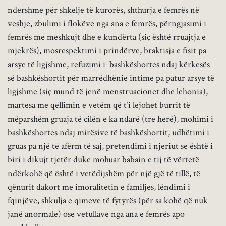
ndershme për shkelje të kurorës, shthurja e femrës në
veshje, zbulimi i flokëve nga ana e femrës, përngjasimi i
femrës me meshkujt dhe e kundërta (siç është rruajtja e
mjekrës), mosrespektimi i prindërve, braktisja e fisit pa
arsye të ligjshme, refuzimi i bashkëshortes ndaj kërkesës
së bashkëshortit për marrëdhënie intime pa patur arsye të
ligjshme (siç mund të jenë menstruacionet dhe lehonia),
martesa me qëllimin e vetëm që t’i lejohet burrit të
mëparshëm gruaja të cilën e ka ndarë (tre herë), mohimi i
bashkëshortes ndaj mirësive të bashkëshortit, udhëtimi i
gruas pa një të afërm të saj, pretendimi i njeriut se është i
biri i dikujt tjetër duke mohuar babain e tij të vërtetë
ndërkohë që është i vetëdijshëm për një gjë të tillë, të
qënurit dakort me imoralitetin e familjes, lëndimi i
fqinjëve, shkulja e qimeve të fytyrës (për sa kohë që nuk
janë anormale) ose vetullave nga ana e femrës apo