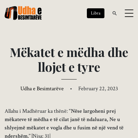
Libra
M
ë
k
a
t
e
t
e
m
ë
d
h
a
d
h
e
l
l
o
j
e
t
e
t
y
r
e
Udha e Besimtarëve
•
February 22, 2023
Allahu i Madhëruar ka thënë:
“
Nëse largoheni prej
mëkateve të mëdha e të cilat janë të ndaluara, Ne u
shlyejmë mëkatet e vogla dhe u fusim në një vend të
ndershëm.
’’ |
Nisa: 31|