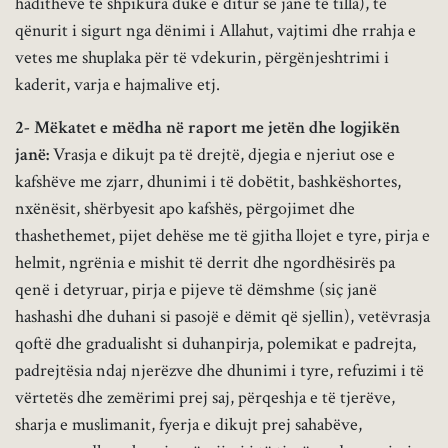
haditheve të shpikura duke e ditur se janë të tilla), të
qënurit i sigurt nga dënimi i Allahut, vajtimi dhe rrahja e
vetes me shuplaka për të vdekurin, përgënjeshtrimi i
kaderit, varja e hajmalive etj.
2- Mëkatet e mëdha në raport me jetën dhe logjikën
janë:
Vrasja e dikujt pa të drejtë, djegia e njeriut ose e
kafshëve me zjarr, dhunimi i të dobëtit, bashkëshortes,
nxënësit, shërbyesit apo kafshës, përgojimet dhe
thashethemet, pijet dehëse me të gjitha llojet e tyre, pirja e
helmit, ngrënia e mishit të derrit dhe ngordhësirës pa
qenë i detyruar, pirja e pijeve të dëmshme (siç janë
hashashi dhe duhani si pasojë e dëmit që sjellin), vetëvrasja
qoftë dhe gradualisht si duhanpirja, polemikat e padrejta,
padrejtësia ndaj njerëzve dhe dhunimi i tyre, refuzimi i të
vërtetës dhe zemërimi prej saj, përqeshja e të tjerëve,
sharja e muslimanit, fyerja e dikujt prej sahabëve,