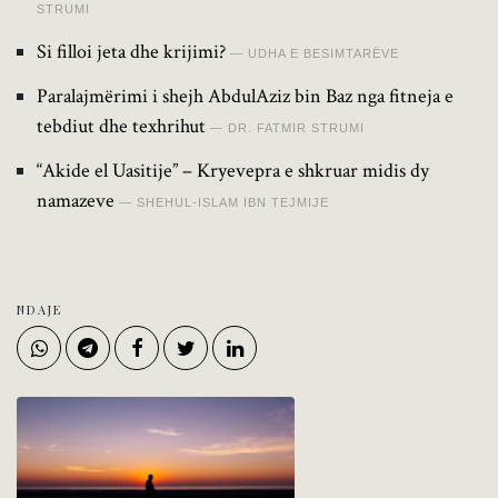
STRUMI
Si filloi jeta dhe krijimi?
UDHA E BESIMTARËVE
Paralajmërimi i shejh AbdulAziz bin Baz nga fitneja e
tebdiut dhe texhrihut
DR. FATMIR STRUMI
“Akide el Uasitije” – Kryevepra e shkruar midis dy
namazeve
SHEHUL-ISLAM IBN TEJMIJE
NDAJE