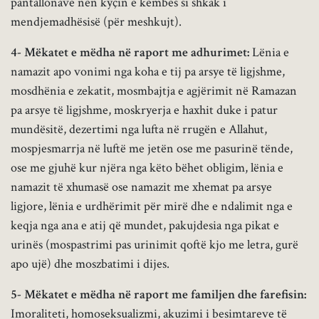
pantallonave nën kyçin e këmbës si shkak i
mendjemadhësisë (për meshkujt).
4- Mëkatet e mëdha në raport me adhurimet:
Lënia e
namazit apo vonimi nga koha e tij pa arsye të ligjshme,
mosdhënia e zekatit, mosmbajtja e agjërimit në Ramazan
pa arsye të ligjshme, moskryerja e haxhit duke i patur
mundësitë, dezertimi nga lufta në rrugën e Allahut,
mospjesmarrja në luftë me jetën ose me pasurinë tënde,
ose me gjuhë kur njëra nga këto bëhet obligim, lënia e
namazit të xhumasë ose namazit me xhemat pa arsye
ligjore, lënia e urdhërimit për mirë dhe e ndalimit nga e
keqja nga ana e atij që mundet, pakujdesia nga pikat e
urinës (mospastrimi pas urinimit qoftë kjo me letra, gurë
apo ujë) dhe moszbatimi i dijes.
5- Mëkatet e mëdha në raport me familjen dhe farefisin:
Imoraliteti, homoseksualizmi, akuzimi i besimtareve të