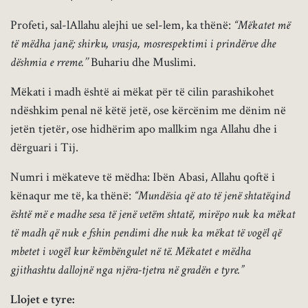
Profeti, sal-lAllahu alejhi ue sel-lem, ka thënë:
“Mëkatet më
të mëdha janë; shirku, vrasja, mosrespektimi i prindërve dhe
dëshmia e rreme.’’
Buhariu dhe Muslimi.
Mëkati i madh është ai mëkat për të cilin parashikohet
ndëshkim penal në këtë jetë, ose kërcënim me dënim në
jetën tjetër, ose hidhërim apo mallkim nga Allahu dhe i
dërguari i Tij.
Numri i mëkateve të mëdha: Ibën Abasi, Allahu qoftë i
kënaqur me të, ka thënë:
“Mundësia që ato të jenë shtatëqind
është më e madhe sesa të jenë vetëm shtatë, mirëpo nuk ka mëkat
të madh që nuk e fshin pendimi dhe nuk ka mëkat të vogël që
mbetet i vogël kur këmbëngulet në të. Mëkatet e mëdha
gjithashtu dallojnë nga njëra-tjetra në gradën e tyre.”
Llojet e tyre: