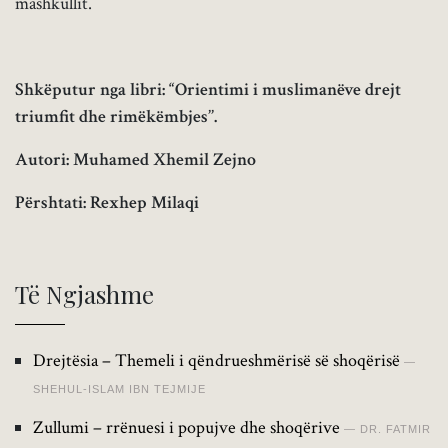
mashkullit.
Shkëputur nga libri: “Orientimi i muslimanëve drejt
triumfit dhe rimëkëmbjes’’.
Autori: Muhamed Xhemil Zejno
Përshtati: Rexhep Milaqi
Të Ngjashme
Drejtësia – Themeli i qëndrueshmërisë së shoqërisë
SHEHUL-ISLAM IBN TEJMIJE
Zullumi – rrënuesi i popujve dhe shoqërive
DR. FATMIR