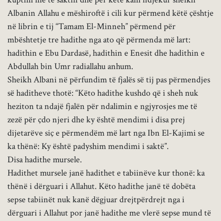
Albanin Allahu e mëshiroftë i cili kur përmend këtë çështje
në librin e tij “Tamam El-Minneh” përmend për
mbështetje tre hadithe nga ato që përmenda më lart:
hadithin e Ebu Dardasë, hadithin e Enesit dhe hadithin e
Abdullah bin Umr radiallahu anhum.
Sheikh Albani në përfundim të fjalës së tij pas përmendjes
së haditheve thotë: “Këto hadithe kushdo që i sheh nuk
heziton ta ndajë fjalën për ndalimin e ngjyrosjes me të
zezë për çdo njeri dhe ky është mendimi i disa prej
dijetarëve siç e përmendëm më lart nga Ibn El-Kajimi se
ka thënë: Ky është padyshim mendimi i saktë”.
Disa hadithe mursele.
Hadithet mursele janë hadithet e tabiinëve kur thonë: ka
thënë i dërguari i Allahut. Këto hadithe janë të dobëta
sepse tabiinët nuk kanë dëgjuar drejtpërdrejt nga i
dërguari i Allahut por janë hadithe me vlerë sepse mund të