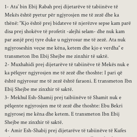
1- Ata’ bin Ebij Rabah prej dijetarëve të tabiinëve të
Mekës është pyetur për ngjyrosjen me të zezë dhe ka
thënë: “Kjo është prej bidateve të njerëzve sepse kam parë
disa prej shokëve të profetit -alejhi selam- dhe nuk kam
par asnjë prej tyre duke u ngjyrosur me të zezë. Ata nuk
ngjyroseshin veçse me këna, ketem dhe kjo e verdha” e
transmeton Ibn Ebij Shejbe me zinxhir të saktë.
2- Muxhahidi prej dijetarëve të tabiinëve të Mekës nuk e
ka pëlqyer ngjyrosjen me të zezë dhe thoshte: I pari që
është ngjyrosur me të zezë është faraoni. E transmeton Ibn
Ebij Shejbe me zinxhir të saktë.
3- Mekhul Esh-Shamij prej taibiinëve të Shamit nuk e
pëlqente ngjyrosjen me të zezë dhe thoshte: Ebu Bekri
ngjyrosej me këna dhe ketem. E transmeton Ibn Ebij
Shejbe me zinxhir të saktë.
4- Amir Esh-Shabij prej dijetarëve të tabiinëve të Kufes