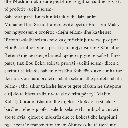
dhe Muslimi nuk i kanë përfshirë të gjitha hadithet e sakta
të profetit -alejhi selam-.
Sahabiu i parë: Enes bin Malik radiallahu anhu.
Muhamed bin Sirin thotë se është pyetur Enes bin Malik
për ngjyrosjen e profetit -alejhi selam- dhe ka thënë:
“Profeti -alejhi selam- nuk ka qenë thinjur veçse pak por
Ebu Bekri dhe Omeri pas tij janë ngjyrosur me Këna dhe
Ketem (një përzierje bimësh që jep ngjyrë të kaftë). Enesi
pastaj tha: Ebu Bekri solli te profeti -alejhi selam- ditën e
çlirimit të Mekës babain e tij Ebu Kuhafën duke e mbajtur
derisa e vuri para profetit -alejhi selam- dhe profeti -alejhi
selam- i tha: sikur ta kishe lenë të qetë plakun në shtëpinë
e tij do të kisha ardhur vetë si nderim për ty! Ai (Ebu
Kuhafja) pranoi islamin dhe mjekra e koka e tij si lule e
bardhë atëherë profeti -alejhi selam- tha: ndryshojani atij
ato të dyja (qimet e mjekrës dhe të kokës) dhe largojuni
nga e zeza” e transmeton imam Ahmedi dhe të tjerë me