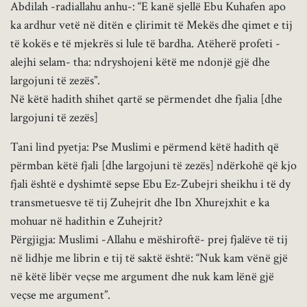
Abdilah -radiallahu anhu-: “E kanë sjellë Ebu Kuhafen apo
ka ardhur vetë në ditën e çlirimit të Mekës dhe qimet e tij
të kokës e të mjekrës si lule të bardha. Atëherë profeti -
alejhi selam- tha: ndryshojeni këtë me ndonjë gjë dhe
largojuni të zezës”.
Në këtë hadith shihet qartë se përmendet dhe fjalia [dhe
largojuni të zezës]
Tani lind pyetja: Pse Muslimi e përmend këtë hadith që
përmban këtë fjali [dhe largojuni të zezës] ndërkohë që kjo
fjali është e dyshimtë sepse Ebu Ez-Zubejri sheikhu i të dy
transmetuesve të tij Zuhejrit dhe Ibn Xhurejxhit e ka
mohuar në hadithin e Zuhejrit?
Përgjigja: Muslimi -Allahu e mëshiroftë- prej fjalëve të tij
në lidhje me librin e tij të saktë është: “Nuk kam vënë gjë
në këtë libër veçse me argument dhe nuk kam lënë gjë
veçse me argument”.