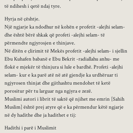
të ndihesh i qetë ndaj tyre.
Hyrja në çështje.
Një ngjarje ka ndodhur në kohën e profetit -alejhi selam-
dhe është bërë shkak që profeti -alejhi selam- të
përmendte ngjyrosjen e thinjave.
Në ditën e çlirimit të Mekës profetit -alejhi selam- i sjellin
Ebu Kuhafen babanë e Ebu Bekrit -radiallahu anhu- me
flokë e mjekër të thinjura si lule e bardhë. Profeti -alejhi
selam- kur e ka parë atë në atë gjendje ka urdhëruar ti
ngjyrosen thinjat dhe gjithashtu mendohet të ketë
porositur për tu larguar nga ngjyra e zezë.
Muslimi autori i librit të saktë që njihet me emrin [Sahih
Muslim] është prej atyre që e ka përmendur këtë ngjarje
në dy hadithe dhe ja hadithet e tij:
Hadithi i parë i Muslimit