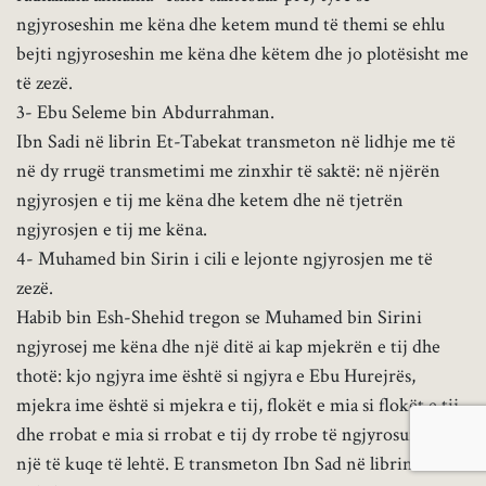
ngjyroseshin me këna dhe ketem mund të themi se ehlu
bejti ngjyroseshin me këna dhe këtem dhe jo plotësisht me
të zezë.
3- Ebu Seleme bin Abdurrahman.
Ibn Sadi në librin Et-Tabekat transmeton në lidhje me të
në dy rrugë transmetimi me zinxhir të saktë: në njërën
ngjyrosjen e tij me këna dhe ketem dhe në tjetrën
ngjyrosjen e tij me këna.
4- Muhamed bin Sirin i cili e lejonte ngjyrosjen me të
zezë.
Habib bin Esh-Shehid tregon se Muhamed bin Sirini
ngjyrosej me këna dhe një ditë ai kap mjekrën e tij dhe
thotë: kjo ngjyra ime është si ngjyra e Ebu Hurejrës,
mjekra ime është si mjekra e tij, flokët e mia si flokët e tij
dhe rrobat e mia si rrobat e tij dy rrobe të ngjyrosura me
një të kuqe të lehtë. E transmeton Ibn Sad në librin Et-