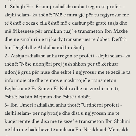
1- Suhejb Err-Rrumij radiallahu anhu tregon se profeti -
alejhi selam- ka thënë: “Më e mira gjë për tu ngjyrosur me
të është e zeza e cila është më e dashur për gratë tuaja dhe
më frikësuese për armikun tuaj” e transmeton Ibn Maxhe
dhe në zinxhirin e tij ka dy transmetues të dobët: Deffa’a
bin Degfel dhe Abdulhamid bin Sajfij.
2- Aishja radiallahu anha tregon se profeti -alejhi selam- ka
thënë: “Nëse ndonjëri prej jush shkon për të kërkuar
ndonjë grua për nuse dhe është i ngjyrosur me të zezë le ta
informojë atë dhe të mos e mashtrojë” e transmeton
Bejhakiu në Es-Sunen El-Kubra dhe në zinxhirin e tij
është: Isa bin Mejmun dhe është i dobët.
3- Ibn Umeri radiallahu anhu thotë: “Urdhëroi profeti -
alejhi selam- për ngjyrosje dhe disa u ngjyrosen me të
kuqërremtë dhe disa me të zezë” e transmeton Ibn Shahini
në librin e haditheve të anuluara En-Nasikh uel-Mensukh