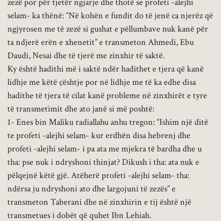
zezë por për tjetër ngjarje dhe thotë se profeti -alejhi
selam- ka thënë: “Në kohën e fundit do të jenë ca njerëz që
ngjyrosen me të zezë si gushat e pëllumbave nuk kanë për
ta ndjerë erën e xhenetit” e transmeton Ahmedi, Ebu
Daudi, Nesai dhe të tjerë me zinxhir të saktë.
Ky është hadithi më i saktë ndër hadithet e tjera që kanë
lidhje me këtë çështje por në lidhje me të ka edhe disa
hadithe të tjera të cilat kanë probleme në zinxhirët e tyre
të transmetimit dhe ato janë si më poshtë:
1- Enes bin Maliku radiallahu anhu tregon: “Ishim një ditë
te profeti -alejhi selam- kur erdhën disa hebrenj dhe
profeti -alejhi selam- i pa ata me mjekra të bardha dhe u
tha: pse nuk i ndryshoni thinjat? Dikush i tha: ata nuk e
pëlqejnë këtë gjë. Atëherë profeti -alejhi selam- tha:
ndërsa ju ndryshoni ato dhe largojuni të zezës” e
transmeton Taberani dhe në zinxhirin e tij është një
transmetues i dobët që quhet Ibn Lehiah.