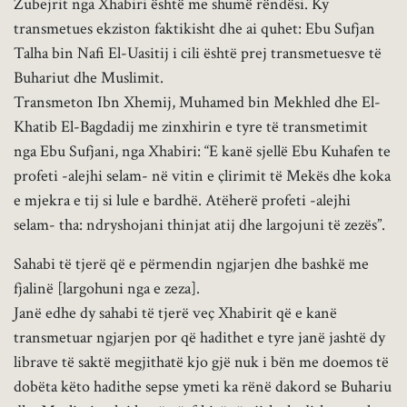
Zubejrit nga Xhabiri është me shumë rëndësi. Ky
transmetues ekziston faktikisht dhe ai quhet: Ebu Sufjan
Talha bin Nafi El-Uasitij i cili është prej transmetuesve të
Buhariut dhe Muslimit.
Transmeton Ibn Xhemij, Muhamed bin Mekhled dhe El-
Khatib El-Bagdadij me zinxhirin e tyre të transmetimit
nga Ebu Sufjani, nga Xhabiri: “E kanë sjellë Ebu Kuhafen te
profeti -alejhi selam- në vitin e çlirimit të Mekës dhe koka
e mjekra e tij si lule e bardhë. Atëherë profeti -alejhi
selam- tha: ndryshojani thinjat atij dhe largojuni të zezës”.
Sahabi të tjerë që e përmendin ngjarjen dhe bashkë me
fjalinë [largohuni nga e zeza].
Janë edhe dy sahabi të tjerë veç Xhabirit që e kanë
transmetuar ngjarjen por që hadithet e tyre janë jashtë dy
librave të saktë megjithatë kjo gjë nuk i bën me doemos të
dobëta këto hadithe sepse ymeti ka rënë dakord se Buhariu