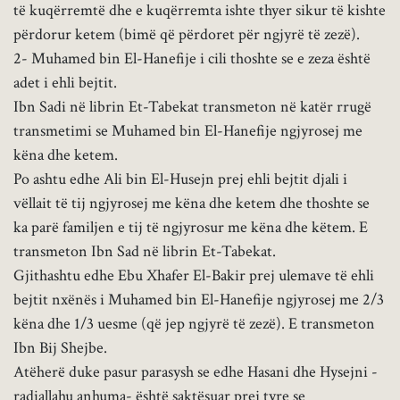
të kuqërremtë dhe e kuqërremta ishte thyer sikur të kishte
përdorur ketem (bimë që përdoret për ngjyrë të zezë).
2- Muhamed bin El-Hanefije i cili thoshte se e zeza është
adet i ehli bejtit.
Ibn Sadi në librin Et-Tabekat transmeton në katër rrugë
transmetimi se Muhamed bin El-Hanefije ngjyrosej me
këna dhe ketem.
Po ashtu edhe Ali bin El-Husejn prej ehli bejtit djali i
vëllait të tij ngjyrosej me këna dhe ketem dhe thoshte se
ka parë familjen e tij të ngjyrosur me këna dhe këtem. E
transmeton Ibn Sad në librin Et-Tabekat.
Gjithashtu edhe Ebu Xhafer El-Bakir prej ulemave të ehli
bejtit nxënës i Muhamed bin El-Hanefije ngjyrosej me 2/3
këna dhe 1/3 uesme (që jep ngjyrë të zezë). E transmeton
Ibn Bij Shejbe.
Atëherë duke pasur parasysh se edhe Hasani dhe Hysejni -
radiallahu anhuma- është saktësuar prej tyre se