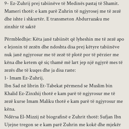
9- Ez-Zuhrij prej tabiinëve të Medinës pastaj të Shamit.
Mameri thotë: e kam parë Zuhrin të ngjyrosej me të zezë
dhe ishte i shkurtër. E transmeton Abdurrazaku me
zinxhir të saktë
Përmbledhje: Këta janë tabiinët që lyheshin me të zezë apo
e lejonin të zezën dhe ndoshta disa prej këtyre tabiinëve
nuk janë ngjyrosur me të zezë të plotë por të përzier me
këna dhe ketem që siç thamë më lart jep një ngjyrë mes të
zezës dhe të kuqes dhe ja disa raste:
1- Imam Ez-Zuhrij.
Ibn Sad në librin Et-Tabekat përmend se Muslim bin
Khalid Ez-Zinxhij thotë e kam parë të ngjyrosur me të
zezë kurse Imam Maliku thotë e kam parë të ngjyrosur me
këna.
Ndërsa El-Mizzij në biografinë e Zuhrit thotë: Sufjan Ibn
Ujejne tregon se e kam parë Zuhrin me kokë dhe mjekër