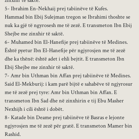
zinxhir të saktë.
5- Ibrahim En-Nekhaij prej tabiinëve të Kufes.
Hammad bin Ebij Sulejman tregon se Ibrahimi thoshte se
nuk ka gjë të ngyrosesh me të zezë. E transmeton Ibn Ebij
Shejbe me zinxhir të saktë.
6- Muhamed bin El-Hanefije prej tabiinëve të Medines.
Është pyetur Ibn El-Hanefije për ngjyrosjen me të zezë
dhe ka thënë: është adet i ehli bejtit. E transmeton Ibn
Ebij Shejbe me zinxhir të saktë.
7- Amr bin Uthman bin Affan prej tabiinëve të Medines.
Said El-Mekburij: i kam parë bijtë e sahabëve të ngjyrosur
me të zezë prej tyre: Amr bin Uthman bin Affan. E
transmeton Ibn Sad dhe në zinxhirin e tij Ebu Masher
Nexhijh i cili është i dobët.
8- Katade bin Deame prej tabiinëve të Basras e lejonte
ngjyrosjen me të zezë për gratë. E transmeton Mamer bin
Rashid.