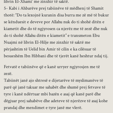
librin El-Xhami’ me zinxhir të saktë.
5- Kabi i Ahbarëve prej tabiinëve të mëdhenj të Shamit
thotë: “Do ta lexojnë kuranin disa burra me zë më të bukur
se kënduesit e deveve por Allahu nuk do ti shohë ditën e
kiametit dhe do të ngjyrosen ca njerëz me të zezë dhe nuk
do ti shohë Allahu ditën e kiametit” e transmeton Ebu
Nuajmi në librin El-Hilje me zinxhir të saktë me
përjashtim të Uelid bin Amir të cilin e ka cilësuar të
besueshëm Ibn Hibbani dhe të tjerët kanë heshtur ndaj tij.
Fetvatë e tabiinëve që e kanë urryer ngjyrosjen me të
zezë.
Tabiinët janë ajo shtresë e dijetarëve të myslimanëve të
parë që janë takuar me sahabët dhe shumë prej fetvave të
tyre i kanë ndërtuar mbi bazën e asaj që kanë parë dhe
dëgjuar prej sahabëve dhe adeteve të njerëzve të asaj kohe
prandaj dhe mendimet e tyre janë me vlerë.