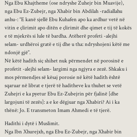
Nga Ebu Khajtheme (ose ndryshe Zuhejr bin Muavije),
nga Ebu Ez-Zubejr, nga Xhabir bin Abdilah -radiallahu
anhu-: “E kanë sjellë Ebu Kuhafen apo ka ardhur vetë në
vitin e çlirimit apo ditën e çlirimit dhe qimet e tij të kokës
e të mjekrës si lule të bardha. Atëherë profeti -alejhi
selam- urdhëroi gratë e tij dhe u tha: ndryshojeni këtë me
ndonjë gjë”.
Në këtë hadith siç shihet nuk përmendet në porosinë e
profetit -alejhi selam- largimi nga ngjyra e zezë. Shkaku i
mos përmendjes së kësaj porosie në këtë hadith është
sqaruar në librat e tjerë të haditheve ku thuhet se vetë
Zuhejri e ka pyetur Ebu Ez-Zubejrin për fjalinë [dhe
largojuni të zezës]: a e ke dëgjuar nga Xhabiri? Ai i ka
thënë: Jo. E transmeton Imam Ahmedi e të tjerë.
Hadithi i dytë i Muslimit.
Nga Ibn Xhurejxh, nga Ebu Ez-Zubejr, nga Xhabir bin