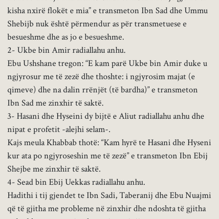
kisha nxirë flokët e mia” e transmeton Ibn Sad dhe Ummu
Shebijb nuk është përmendur as për transmetuese e
besueshme dhe as jo e besueshme.
2- Ukbe bin Amir radiallahu anhu.
Ebu Ushshane tregon: “E kam parë Ukbe bin Amir duke u
ngjyrosur me të zezë dhe thoshte: i ngjyrosim majat (e
qimeve) dhe na dalin rrënjët (të bardha)” e transmeton
Ibn Sad me zinxhir të saktë.
3- Hasani dhe Hyseini dy bijtë e Aliut radiallahu anhu dhe
nipat e profetit -alejhi selam-.
Kajs meula Khabbab thotë: “Kam hyrë te Hasani dhe Hyseni
kur ata po ngjyroseshin me të zezë” e transmeton Ibn Ebij
Shejbe me zinxhir të saktë.
4- Sead bin Ebij Uekkas radiallahu anhu.
Hadithi i tij gjendet te Ibn Sadi, Taberanij dhe Ebu Nuajmi
që të gjitha me probleme në zinxhir dhe ndoshta të gjitha