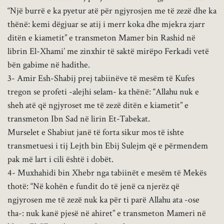
“Një burrë e ka pyetur atë për ngjyrosjen me të zezë dhe ka
thënë: kemi dëgjuar se atij i merr koka dhe mjekra zjarr
ditën e kiametit” e transmeton Mamer bin Rashid në
librin El-Xhami’ me zinxhir të saktë mirëpo Ferkadi vetë
bën gabime në hadithe.
3- Amir Esh-Shabij prej tabiinëve të mesëm të Kufes
tregon se profeti -alejhi selam- ka thënë: “Allahu nuk e
sheh atë që ngjyroset me të zezë ditën e kiametit” e
transmeton Ibn Sad në lirin Et-Tabekat.
Murselet e Shabiut janë të forta sikur mos të ishte
transmetuesi i tij Lejth bin Ebij Sulejm që e përmendem
pak më lart i cili është i dobët.
4- Muxhahidi bin Xhebr nga tabiinët e mesëm të Mekës
thotë: “Në kohën e fundit do të jenë ca njerëz që
ngjyrosen me të zezë nuk ka për ti parë Allahu ata -ose
tha-: nuk kanë pjesë në ahiret” e transmeton Mameri në