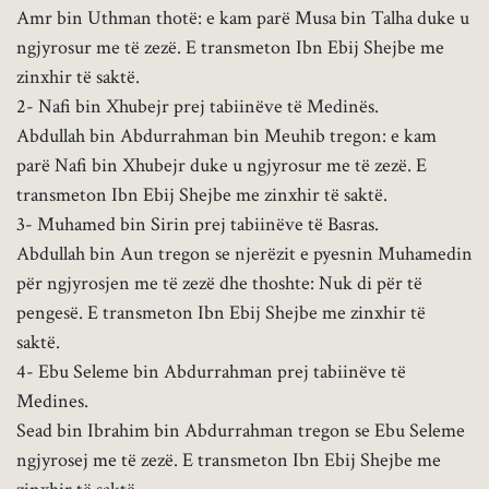
Amr bin Uthman thotë: e kam parë Musa bin Talha duke u
ngjyrosur me të zezë. E transmeton Ibn Ebij Shejbe me
zinxhir të saktë.
2- Nafi bin Xhubejr prej tabiinëve të Medinës.
Abdullah bin Abdurrahman bin Meuhib tregon: e kam
parë Nafi bin Xhubejr duke u ngjyrosur me të zezë. E
transmeton Ibn Ebij Shejbe me zinxhir të saktë.
3- Muhamed bin Sirin prej tabiinëve të Basras.
Abdullah bin Aun tregon se njerëzit e pyesnin Muhamedin
për ngjyrosjen me të zezë dhe thoshte: Nuk di për të
pengesë. E transmeton Ibn Ebij Shejbe me zinxhir të
saktë.
4- Ebu Seleme bin Abdurrahman prej tabiinëve të
Medines.
Sead bin Ibrahim bin Abdurrahman tregon se Ebu Seleme
ngjyrosej me të zezë. E transmeton Ibn Ebij Shejbe me