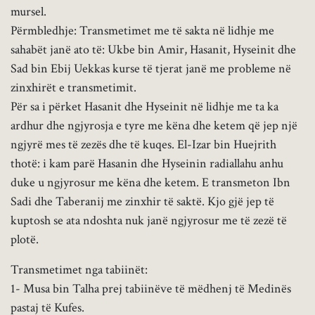
mursel.
Përmbledhje: Transmetimet me të sakta në lidhje me
sahabët janë ato të: Ukbe bin Amir, Hasanit, Hyseinit dhe
Sad bin Ebij Uekkas kurse të tjerat janë me probleme në
zinxhirët e transmetimit.
Për sa i përket Hasanit dhe Hyseinit në lidhje me ta ka
ardhur dhe ngjyrosja e tyre me këna dhe ketem që jep një
ngjyrë mes të zezës dhe të kuqes. El-Izar bin Huejrith
thotë: i kam parë Hasanin dhe Hyseinin radiallahu anhu
duke u ngjyrosur me këna dhe ketem. E transmeton Ibn
Sadi dhe Taberanij me zinxhir të saktë. Kjo gjë jep të
kuptosh se ata ndoshta nuk janë ngjyrosur me të zezë të
plotë.
Transmetimet nga tabiinët:
1- Musa bin Talha prej tabiinëve të mëdhenj të Medinës
pastaj të Kufes.