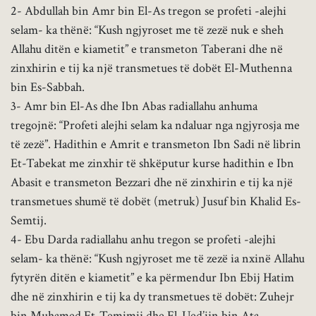
2- Abdullah bin Amr bin El-As tregon se profeti -alejhi
selam- ka thënë: “Kush ngjyroset me të zezë nuk e sheh
Allahu ditën e kiametit” e transmeton Taberani dhe në
zinxhirin e tij ka një transmetues të dobët El-Muthenna
bin Es-Sabbah.
3- Amr bin El-As dhe Ibn Abas radiallahu anhuma
tregojnë: “Profeti alejhi selam ka ndaluar nga ngjyrosja me
të zezë”. Hadithin e Amrit e transmeton Ibn Sadi në librin
Et-Tabekat me zinxhir të shkëputur kurse hadithin e Ibn
Abasit e transmeton Bezzari dhe në zinxhirin e tij ka një
transmetues shumë të dobët (metruk) Jusuf bin Khalid Es-
Semtij.
4- Ebu Darda radiallahu anhu tregon se profeti -alejhi
selam- ka thënë: “Kush ngjyroset me të zezë ia nxinë Allahu
fytyrën ditën e kiametit” e ka përmendur Ibn Ebij Hatim
dhe në zinxhirin e tij ka dy transmetues të dobët: Zuhejr
bin Muhamed Et-Temimij dhe El-Ued’ijn bin Ata.