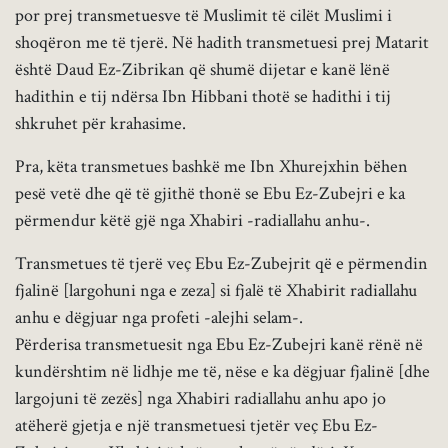
por prej transmetuesve të Muslimit të cilët Muslimi i
shoqëron me të tjerë. Në hadith transmetuesi prej Matarit
është Daud Ez-Zibrikan që shumë dijetar e kanë lënë
hadithin e tij ndërsa Ibn Hibbani thotë se hadithi i tij
shkruhet për krahasime.
Pra, këta transmetues bashkë me Ibn Xhurejxhin bëhen
pesë vetë dhe që të gjithë thonë se Ebu Ez-Zubejri e ka
përmendur këtë gjë nga Xhabiri -radiallahu anhu-.
Transmetues të tjerë veç Ebu Ez-Zubejrit që e përmendin
fjalinë [largohuni nga e zeza] si fjalë të Xhabirit radiallahu
anhu e dëgjuar nga profeti -alejhi selam-.
Përderisa transmetuesit nga Ebu Ez-Zubejri kanë rënë në
kundërshtim në lidhje me të, nëse e ka dëgjuar fjalinë [dhe
largojuni të zezës] nga Xhabiri radiallahu anhu apo jo
atëherë gjetja e një transmetuesi tjetër veç Ebu Ez-