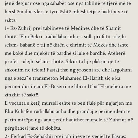
jenë dëgjuar ose nga sahabët ose nga tabiinë të tjerë më të
hershëm dhe vlera e tyre është mbështetja e haditheve të
sakta.
1- Ez-Zuhrij prej tabiinëve të Medines dhe të Shamit
thotë: “Ebu Bekri -radiallahu anhu- i solli profetit -alejhi
selam- babanë e tij në ditën e çlirimit të Mekës dhe ishte
me kokë dhe mjekër të bardhë si lule e bardhë. Atëherë
profeti -alejhi selam- thotë: Sikur ta lije plakun që të
shkonim ne tek ai! Pastaj tha: ngjyroseni atë dhe largohuni
nga e zeza” e transmeton Muhamed El-Harith siç e ka
përmendur imam El-Buseiri në librin It’haf El-mehera me
zinxhir të saktë.
E veçanta e këtij murseli është se bën fjalë për ngjarjen me
Ebu Kuhafen radiallahu anhu dhe prandaj e përmendëm të
parin mirëpo nga ana tjetër hadithet mursele të Zuhriut në
përgjithësi janë të dobëta.
2- Ferkad Es-Sebakhij prej tabiinëve të vegjël të Basras: