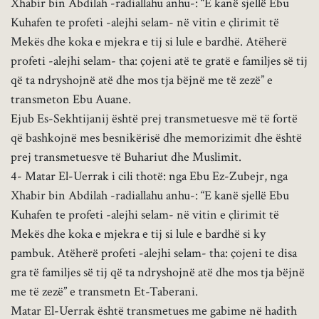
Xhabir bin Abdilah -radiallahu anhu-: “E kanë sjellë Ebu
Kuhafen te profeti -alejhi selam- në vitin e çlirimit të
Mekës dhe koka e mjekra e tij si lule e bardhë. Atëherë
profeti -alejhi selam- tha: çojeni atë te gratë e familjes së tij
që ta ndryshojnë atë dhe mos tja bëjnë me të zezë” e
transmeton Ebu Auane.
Ejub Es-Sekhtijanij është prej transmetuesve më të fortë
që bashkojnë mes besnikërisë dhe memorizimit dhe është
prej transmetuesve të Buhariut dhe Muslimit.
4- Matar El-Uerrak i cili thotë: nga Ebu Ez-Zubejr, nga
Xhabir bin Abdilah -radiallahu anhu-: “E kanë sjellë Ebu
Kuhafen te profeti -alejhi selam- në vitin e çlirimit të
Mekës dhe koka e mjekra e tij si lule e bardhë si ky
pambuk. Atëherë profeti -alejhi selam- tha: çojeni te disa
gra të familjes së tij që ta ndryshojnë atë dhe mos tja bëjnë
me të zezë” e transmetn Et-Taberani.
Matar El-Uerrak është transmetues me gabime në hadith