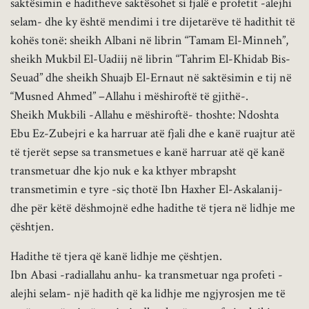
saktësimin e haditheve saktësohet si fjalë e profetit -alejhi
selam- dhe ky është mendimi i tre dijetarëve të hadithit të
kohës tonë: sheikh Albani në librin “Tamam El-Minneh”,
sheikh Mukbil El-Uadiij në librin “Tahrim El-Khidab Bis-
Seuad” dhe sheikh Shuajb El-Ernaut në saktësimin e tij në
“Musned Ahmed” –Allahu i mëshiroftë të gjithë-.
Sheikh Mukbili -Allahu e mëshiroftë- thoshte: Ndoshta
Ebu Ez-Zubejri e ka harruar atë fjali dhe e kanë ruajtur atë
të tjerët sepse sa transmetues e kanë harruar atë që kanë
transmetuar dhe kjo nuk e ka kthyer mbrapsht
transmetimin e tyre -siç thotë Ibn Haxher El-Askalanij-
dhe për këtë dëshmojnë edhe hadithe të tjera në lidhje me
çështjen.
Hadithe të tjera që kanë lidhje me çështjen.
Ibn Abasi -radiallahu anhu- ka transmetuar nga profeti -
alejhi selam- një hadith që ka lidhje me ngjyrosjen me të