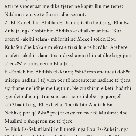
e tij të shoqëruar me dikë tjetër në kapitullin me temë:
Ndalimi i enëve të floririt dhe sermit.
2- El-Exhleh bin Abdilah El-Kindij i cili thotë: nga Ebu Ez-
Zubejr, nga Xhabir bin Abdilah -radiallahu anhu-: “Kur
profeti -alejhi selam- mbërriti në Meke i sollën Ebu
Kuhafen dhe koka e mjekra e tij si lule të bardha. Atëherë
profeti -alejhi selam- tha: ndryshojeni thinjat dhe largojuni
të zezës” e transmeton Ebu Ja’la.
El-Exhleh bin Abdilah El-Kindij është transmetues i dobët
mirëpo hadithi i tij vlen për të mbështetur hadithe të tjera
siç thamë në lidhje me Lejthin. Në zinxhirin e këtij hadithi
gjendet edhe një transmetues tjetër i dobët që përcjell
këtë hadith nga El-Exhlehu: Sherik bin Abdilah En-
Nekhaij por që është prej transmetuesve të Muslimit dhe
Muslimi e shoqëron me të tjerë.
3- Ejub Es-Sekhtijanij i cili thotë: nga Ebu Ez-Zubejr, nga