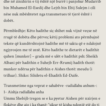
dhe në zinxhirin e tij është një burrë i panjohur Mudarrib
bin Muhamed El-Esedij dhe Lejth bin Ebij Sulejm i cili
nëse nuk mbështetet nga transmetues të tjerë është i
dobët.
Përmbledhje: Këto hadithe siç shihet nuk vijnë veçse në
rrugë të dobëta dhe përveç këtij problemi ato përmbajnë
tekste që kundërshtojnë hadithe më të sakta që e ndalojnë
ngjyrosjen me të zezë. Këto hadithe te dietarët e hadithit
quhen [munker] – grada më e ulët e hadithit psh: Sheikh
Albani për hadithin e Suhejb Err-Rrumij hadith thotë:
munker ndërsa për hadithin e Aishes thotë: meudu (i
trilluar). Shiko: Silsiletu el-Ehadith Ed-Daife.
Transmetime nga veprat e sahabëve -radiallahu anhum-:
1- Aishja radiallahu anha
Ummu Shebijb tregon se e ka pyetur Aishen për nxirjen e
flokëve dhe ajo i ka thanë: “sikur të kisha ndonjë gjë do ti