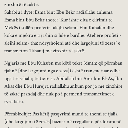
zinxhirë të saktë.
Sahabiu i dytë: Esma bint Ebu Bekr radiallahu anhuma.
Esma bint Ebu Bekr thotë: “Kur ishte dita e çlirimit të
Mekës i sollën profetit -alejhi selam- Ebu Kuhafën dhe
koka e mjekra e tij ishin si lule e bardhë. Atëherë profeti -
alejhi selam- tha: ndryshojeni atë dhe largojuni të zezës” e
transmeton Tahauij me zinxhir të saktë.
Ngjarja me Ebu Kuhafen me këtë tekst (dmth: që përmban
fjalinë [dhe largojuni nga e zeza]) është transmetuar edhe
nga tre sahabij të tjerë si: Abdullah bin Amr bin El-As, Ibn
Abas dhe Ebu Hurejra radiallahu anhum por jo me zinxhire
të saktë prandaj dhe nuk po i përmend transmetimet e
tyre këtu.
Përmbledhje: Pas këtij pasqyrimi mund të themi se fjalia
[dhe largojuni të zezës] bazuar në rregullat e përdorura në