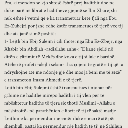
Pra, ai mendon se kjo shtesë është prej hadithit dhe ne
duke parë në librat e haditheve gjejmë se Ibn Xhurejxhi
nuk është i vetmi që e ka transmetuar këtë fjali nga Ebu
Ez-Zubejri por janë edhe katër transmetues të tjerë veç tij
dhe ata janë si më poshtë:
1- Lejth bin Ebij Sulejm i cili thotë: nga Ebu Ez-Zbejr, nga
Xhabir bin Abdilah -radiallahu anhu-: “E kanë sjellë në
ditën e çlirimit të Mekës dhe koka e tij si lule e bardhë.
Atëherë profeti -alejhi selam- tha: çojeni te gratë e tij që ta
ndryshojnë atë me ndonjë gjë dhe mos ja bëni me të zezë”
e transmeton Imam Ahmedi e të tjerë.
Lejth bin Ebij Sulejmi është transmetues i njohur për
gabime në hadithe mirëpo hadithi i tij vlen për të
mbështetur hadithe të tjera siç thotë Muslimi -Allahu e
mëshiroftë- në parathënien e librit të tij të saktë madje
Lejthin e ka përmendur me emër duke e marrë atë për
shembull, pastaj ka përmendur një hadith të tij në Sahihun