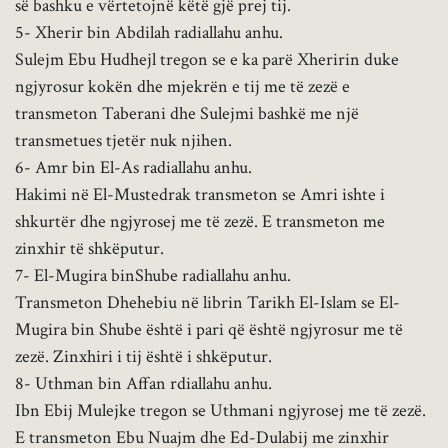
së bashku e vërtetojnë këtë gjë prej tij.
5- Xherir bin Abdilah radiallahu anhu.
Sulejm Ebu Hudhejl tregon se e ka parë Xheririn duke
ngjyrosur kokën dhe mjekrën e tij me të zezë e
transmeton Taberani dhe Sulejmi bashkë me një
transmetues tjetër nuk njihen.
6- Amr bin El-As radiallahu anhu.
Hakimi në El-Mustedrak transmeton se Amri ishte i
shkurtër dhe ngjyrosej me të zezë. E transmeton me
zinxhir të shkëputur.
7- El-Mugira binShube radiallahu anhu.
Transmeton Dhehebiu në librin Tarikh El-Islam se El-
Mugira bin Shube është i pari që është ngjyrosur me të
zezë. Zinxhiri i tij është i shkëputur.
8- Uthman bin Affan rdiallahu anhu.
Ibn Ebij Mulejke tregon se Uthmani ngjyrosej me të zezë.
E transmeton Ebu Nuajm dhe Ed-Dulabij me zinxhir