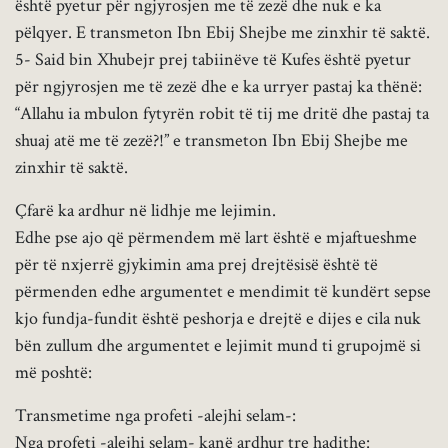
është pyetur për ngjyrosjen me të zezë dhe nuk e ka
pëlqyer. E transmeton Ibn Ebij Shejbe me zinxhir të saktë.
5- Said bin Xhubejr prej tabiinëve të Kufes është pyetur
për ngjyrosjen me të zezë dhe e ka urryer pastaj ka thënë:
“Allahu ia mbulon fytyrën robit të tij me dritë dhe pastaj ta
shuaj atë me të zezë?!” e transmeton Ibn Ebij Shejbe me
zinxhir të saktë.
Çfarë ka ardhur në lidhje me lejimin.
Edhe pse ajo që përmendem më lart është e mjaftueshme
për të nxjerrë gjykimin ama prej drejtësisë është të
përmenden edhe argumentet e mendimit të kundërt sepse
kjo fundja-fundit është peshorja e drejtë e dijes e cila nuk
bën zullum dhe argumentet e lejimit mund ti grupojmë si
më poshtë:
Transmetime nga profeti -alejhi selam-:
Nga profeti -alejhi selam- kanë ardhur tre hadithe: