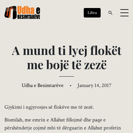
Libra
A
m
u
n
d
t
i
l
y
e
j
f
l
o
k
ë
t
m
e
b
o
j
ë
t
ë
z
e
z
ë
Udha e Besimtarëve
•
January 14, 2017
Gjykimi i ngjyrosjes së flokëve me të zezë.
Bismilah, me emrin e Allahut fillojmë dhe paqe e
përshëndetje çojmë mbi të dërguarin e Allahut profetin