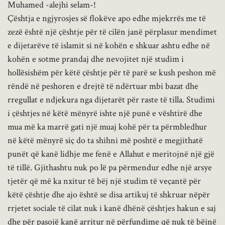
Muhamed -alejhi selam-!
Çështja e ngjyrosjes së flokëve apo edhe mjekrrës me të
zezë është një çështje për të cilën janë përplasur mendimet
e dijetarëve të islamit si në kohën e shkuar ashtu edhe në
kohën e sotme prandaj dhe nevojitet një studim i
hollësishëm për këtë çështje për të parë se kush peshon më
rëndë në peshoren e drejtë të ndërtuar mbi bazat dhe
rregullat e ndjekura nga dijetarët për raste të tilla. Studimi
i çështjes në këtë mënyrë ishte një punë e vështirë dhe
mua më ka marrë gati një muaj kohë për ta përmbledhur
në këtë mënyrë siç do ta shihni më poshtë e megjithatë
punët që kanë lidhje me fenë e Allahut e meritojnë një gjë
të tillë. Gjithashtu nuk po lë pa përmendur edhe një arsye
tjetër që më ka nxitur të bëj një studim të veçantë për
këtë çështje dhe ajo është se disa artikuj të shkruar nëpër
rrjetet sociale të cilat nuk i kanë dhënë çështjes hakun e saj
dhe për pasojë kanë arritur në përfundime që nuk të bëjnë