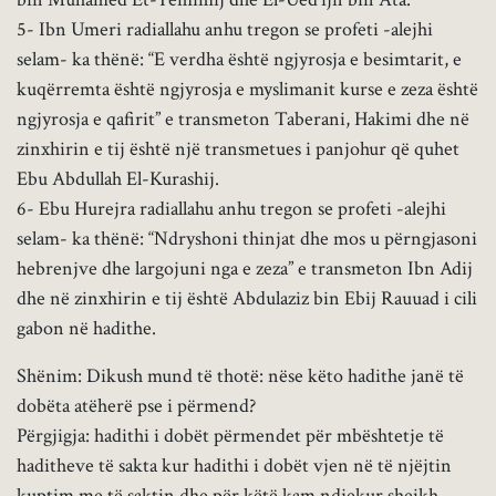
5- Ibn Umeri radiallahu anhu tregon se profeti -alejhi
selam- ka thënë: “E verdha është ngjyrosja e besimtarit, e
kuqërremta është ngjyrosja e myslimanit kurse e zeza është
ngjyrosja e qafirit” e transmeton Taberani, Hakimi dhe në
zinxhirin e tij është një transmetues i panjohur që quhet
Ebu Abdullah El-Kurashij.
6- Ebu Hurejra radiallahu anhu tregon se profeti -alejhi
selam- ka thënë: “Ndryshoni thinjat dhe mos u përngjasoni
hebrenjve dhe largojuni nga e zeza” e transmeton Ibn Adij
dhe në zinxhirin e tij është Abdulaziz bin Ebij Rauuad i cili
gabon në hadithe.
Shënim: Dikush mund të thotë: nëse këto hadithe janë të
dobëta atëherë pse i përmend?
Përgjigja: hadithi i dobët përmendet për mbështetje të
haditheve të sakta kur hadithi i dobët vjen në të njëjtin
kuptim me të saktin dhe për këtë kam ndjekur sheikh