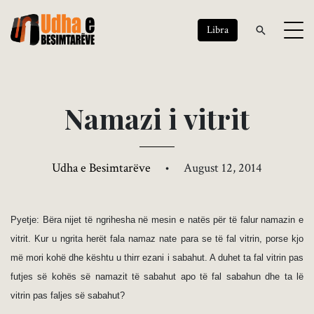
Libra
N
a
m
a
z
i
i
v
i
t
r
i
t
Udha e Besimtarëve
•
August 12, 2014
Pyetje: Bëra nijet të ngrihesha në mesin e natës për të falur namazin e
vitrit. Kur u ngrita herët fala namaz nate para se të fal vitrin, porse kjo
më mori kohë dhe kështu u thirr ezani i sabahut. A duhet ta fal vitrin pas
futjes së kohës së namazit të sabahut apo të fal sabahun dhe ta lë
vitrin pas faljes së sabahut?