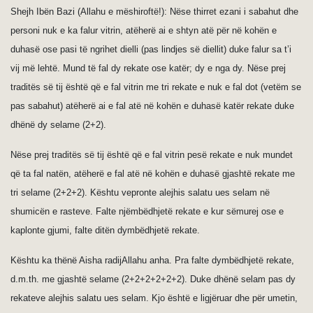
Shejh Ibën Bazi (Allahu e mëshiroftë!): Nëse thirret ezani i sabahut dhe
personi nuk e ka falur vitrin, atëherë ai e shtyn atë për në kohën e
duhasë ose pasi të ngrihet dielli (pas lindjes së diellit) duke falur sa t’i
vij më lehtë.
Mund të fal dy rekate ose katër; dy e nga dy. Nëse prej
traditës së tij është që e fal vitrin me tri rekate e nuk e fal dot (vetëm se
pas sabahut) atëherë ai e fal atë në kohën e duhasë katër rekate duke
dhënë dy selame (2+2).
Nëse prej traditës së tij është që e fal vitrin pesë rekate e nuk mundet
që ta fal natën, atëherë e fal atë në kohën e duhasë gjashtë rekate me
tri selame (2+2+2). Kështu vepronte alejhis salatu ues selam në
shumicën e rasteve. Falte njëmbëdhjetë rekate e kur sëmurej ose e
kaplonte gjumi, falte ditën dymbëdhjetë rekate.
Kështu ka thënë Aisha radijAllahu anha. Pra falte dymbëdhjetë rekate,
d.m.th. me gjashtë selame (2+2+2+2+2+2).
Duke dhënë selam pas dy
rekateve alejhis salatu ues selam. Kjo është e ligjëruar dhe për umetin,