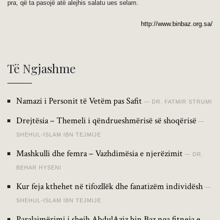
pra, që ta pasojë atë alejhis salatu ues selam.
http://www.binbaz.org.sa/
Të Ngjashme
Namazi i Personit të Vetëm pas Safit
DR. FATMIR STRUMI
Drejtësia – Themeli i qëndrueshmërisë së shoqërisë
SHEHUL-ISLAM IBN TEJMIJE
Mashkulli dhe femra – Vazhdimësia e njerëzimit
DR.
BEHAR HYSENI
Kur feja kthehet në tifozllëk dhe fanatizëm individësh
SHEHUL-ISLAM IBN TEJMIJE
Paralajmërimi i shejh AbdulAziz bin Baz nga fitneja e