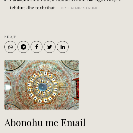
tebdiut dhe texhrihut
DR. FATMIR STRUMI
NDAJE
Abonohu me Email