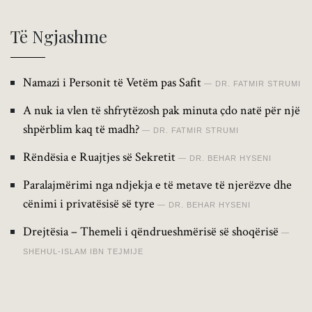
Të Ngjashme
Namazi i Personit të Vetëm pas Safit
DR. FATMIR STRUMI
A nuk ia vlen të shfrytëzosh pak minuta çdo natë për një
shpërblim kaq të madh?
DR. FATMIR STRUMI
Rëndësia e Ruajtjes së Sekretit
DR. BEHAR HYSENI
Paralajmërimi nga ndjekja e të metave të njerëzve dhe
cënimi i privatësisë së tyre
DR. BEHAR HYSENI
Drejtësia – Themeli i qëndrueshmërisë së shoqërisë
SHEHUL-ISLAM IBN TEJMIJE