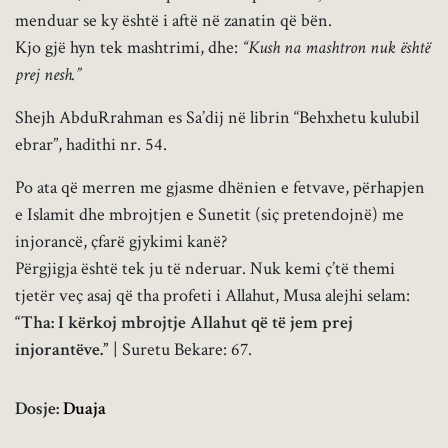
menduar se ky është i aftë në zanatin që bën.
Kjo gjë hyn tek mashtrimi, dhe:
“Kush na mashtron nuk është
prej nesh.”
Shejh AbduRrahman es Sa’dij në librin “Behxhetu kulubil
ebrar”, hadithi nr. 54.
Po ata që merren me gjasme dhënien e fetvave, përhapjen
e Islamit dhe mbrojtjen e Sunetit (siç pretendojnë) me
injorancë, çfarë gjykimi kanë?
Përgjigja është tek ju të nderuar. Nuk kemi ç’të themi
tjetër veç asaj që tha profeti i Allahut, Musa alejhi selam:
“Tha: I kërkoj mbrojtje Allahut që të jem prej
injorantëve.”
| Suretu Bekare: 67.
Dosje:
Duaja