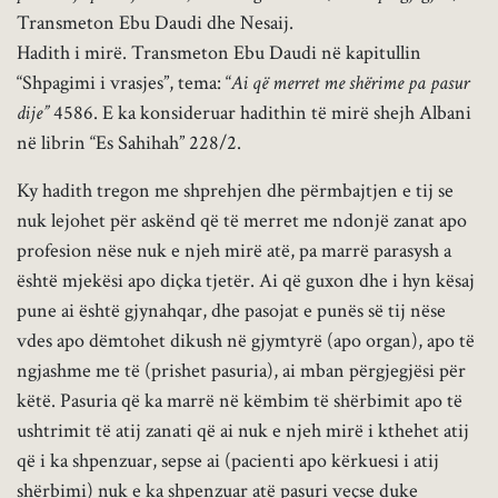
Transmeton Ebu Daudi dhe Nesaij.
Hadith i mirë. Transmeton Ebu Daudi në kapitullin
“Shpagimi i vrasjes”, tema: “
Ai që merret me shërime pa pasur
dije”
4586. E ka konsideruar hadithin të mirë shejh Albani
në librin “Es Sahihah” 228/2.
Ky hadith tregon me shprehjen dhe përmbajtjen e tij se
nuk lejohet për askënd që të merret me ndonjë zanat apo
profesion nëse nuk e njeh mirë atë, pa marrë parasysh a
është mjekësi apo diçka tjetër. Ai që guxon dhe i hyn kësaj
pune ai është gjynahqar, dhe pasojat e punës së tij nëse
vdes apo dëmtohet dikush në gjymtyrë (apo organ), apo të
ngjashme me të (prishet pasuria), ai mban përgjegjësi për
këtë. Pasuria që ka marrë në këmbim të shërbimit apo të
ushtrimit të atij zanati që ai nuk e njeh mirë i kthehet atij
që i ka shpenzuar, sepse ai (pacienti apo kërkuesi i atij
shërbimi) nuk e ka shpenzuar atë pasuri veçse duke