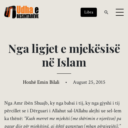
Libra
N
g
a
l
i
g
j
e
t
e
m
j
e
k
ë
s
i
s
ë
n
ë
I
s
l
a
m
Hoxhë Emin Bilali
•
August 25, 2015
Nga Amr ibën Shuajb, ky nga babai i tij, ky nga gjyshi i tij
përcillet se i Dërguari i Allahut sal-lAllahu alejhi ue sel-lem
ka thënë:
“Kush merret me mjekësi (me shërimin e njerëzve) pa
pasur dije për mjekësinë, ai është garantues (mban përgjegjësi).”