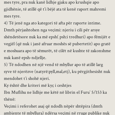
mes tyre, pra nuk kanë lidhje gjaku apo krushqie apo
gjidhënie, të atillë që t`i bëjë ata të kenë raport mahremi
mes tyre.
4) Të jenë nga ato kategori të afta për raporte intime.
Dmth përjashtohen nga veçimi: njeriu i cili për arsye
shëndetësore nuk ka më epsh( psh:i tredhuri) apo fëmijët e
vegjël (që nuk i janë afruar moshës së pubertetit) apo gratë
e moshuara apo të sëmurët, të cilët në kushte të zakonshme
nuk kanë epsh-ndjellje.
5) Të ndodhen në një vend të mbyllur apo të atillë larg
syve të njerëzve (natyrë:pyll,mal,etj), ku përgjithesisht nuk
mendohet t`i shohë njeri.
Ky është dhe kriteri më kyç i ceshtjes
Ibn Muflihu ne lidhje me këtë në librin el Furu` 5/153 ka
thënë:
Veçimi i referohet asaj që ndodh nëpër shtëpira (dmth
ambjente të mbyllura) ndërsa veçimi në rruge publike nuk