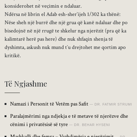
konsiderohet në veçimin e ndaluar.
Ndërsa në librin el Adab esh-sher`ijeh 1/302 ka thënë:
Nëse sheh një burrë dhe një grua që kanë ndaluar dhe po
bisedojnë në një rrugë te shkelur nga njerëzit (pra që ka
kalimtarë herë pas here) dhe nuk shfaqin shenja të
dyshimta, askush nuk mund t`u drejtohet me qortim apo
kritikë.
Të Ngjashme
Namazi i Personit të Vetëm pas Safit
DR. FATMIR STRUMI
Paralajmërimi nga ndjekja e të metave të njerëzve dhe
cënimi i privatësisë së tyre
DR. BEHAR HYSENI
Mashkulli dhe femra – Vazhdimësia e njerëzimit