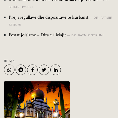
DR.
BEHAR HYSENI
Prej rregullave dhe dispozitave të kurbanit
DR. FATMIR
STRUMI
Festat joislame – Dita e 1 Majit
DR. FATMIR STRUMI
NDAJE