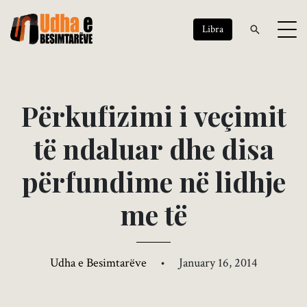
Libra
P
ë
r
k
u
f
i
z
i
m
i
i
v
e
ç
i
m
i
t
t
ë
n
d
a
l
u
a
r
d
h
e
d
i
s
a
p
ë
r
f
u
n
d
i
m
e
n
ë
l
i
d
h
j
e
m
e
t
ë
Udha e Besimtarëve
•
January 16, 2014