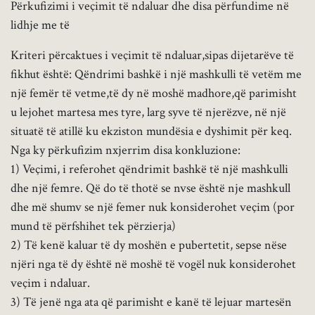
Përkufizimi i veçimit të ndaluar dhe disa përfundime në
lidhje me të
Kriteri përcaktues i veçimit të ndaluar,sipas dijetarëve të
fikhut është: Qëndrimi bashkë i një mashkulli të vetëm me
një femër të vetme,të dy në moshë madhore,që parimisht
u lejohet martesa mes tyre, larg syve të njerëzve, në një
situatë të atillë ku ekziston mundësia e dyshimit për keq.
Nga ky përkufizim nxjerrim disa konkluzione:
1) Veçimi, i referohet qëndrimit bashkë të një mashkulli
dhe një femre. Që do të thotë se nvse është nje mashkull
dhe më shumv se një femer nuk konsiderohet veçim (por
mund të përfshihet tek përzierja)
2) Të kenë kaluar të dy moshën e pubertetit, sepse nëse
njëri nga të dy është në moshë të vogël nuk konsiderohet
veçim i ndaluar.
3) Të jenë nga ata që parimisht e kanë të lejuar martesën