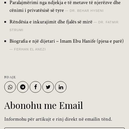
Paralajmërimi nga ndjekja e të metave të njerëzve dhe
cënimi i privatësisë së tyre
DR. BEHAR HYSENI
Rëndësia e inkurajimit dhe fjalës së mirë
DR. FATMIR
STRUMI
Biografia e një dijetari – Imam Ebu Hanife (pjesa e parë)
FERHAN EL ANEZI
NDAJE
Abonohu me Email
Informohu për artikujt e rinj direkt në emailin tënd.