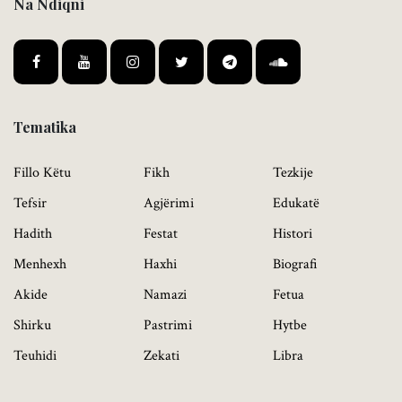
Na Ndiqni
Tematika
Fillo Këtu
Fikh
Tezkije
Tefsir
Agjërimi
Edukatë
Hadith
Festat
Histori
Menhexh
Haxhi
Biografi
Akide
Namazi
Fetua
Shirku
Pastrimi
Hytbe
Teuhidi
Zekati
Libra