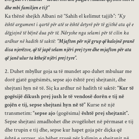
dhe mbi familjen e tij!”
Ka thënë shejkh Albani në “Sahih el kelimut tajjib”:
“Ky
është argument i qartë për atë se është detyrë për të gjithë ata që e
dëgjojnë të bëjnë dua për të. Ndryshe nga selami për të cilin ka
ardhur në hadith të saktë:
“Mjafton për një grup që kalojnë pranë
disa njerëzve, që të japë selam njëri prej tyre dhe mjafton për ata
që janë ulur ta kthejë njëri prej tyre”.
2. Duhet mbyllur goja sa të mundet apo duhet mbuluar me
dorë gjatë gogësimës, sepse ajo është prej shejtanit, dhe
shejtani hyn në të. Siç ka ardhur në hadith të saktë:
“Kur të
gogësijë dikush prej jush le të vendosë dorën e tij në
gojën e tij, sepse shejtani hyn në të”
Kurse në një
transmetim:
“sepse ajo
(gogësima)
është prej shejtanit”.
Sepse shejtani zmadhohet dhe zvogëlohet në përmasat e tij
dhe trupin e tij dhe, sepse kur hapet goja për diçka që
është e urryer, ajo bëhet rrugë për kalimin e shejtanit në