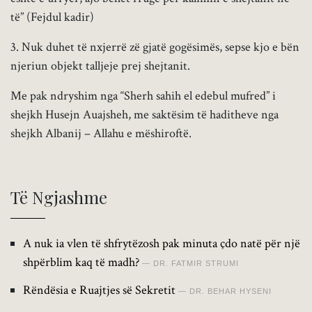
të” (Fejdul kadir)
3. Nuk duhet të nxjerrë zë gjatë gogësimës, sepse kjo e bën
njeriun objekt talljeje prej shejtanit.
Me pak ndryshim nga “Sherh sahih el edebul mufred” i
shejkh Husejn Auajsheh, me saktësim të haditheve nga
shejkh Albanij – Allahu e mëshiroftë.
Të Ngjashme
A nuk ia vlen të shfrytëzosh pak minuta çdo natë për një
shpërblim kaq të madh?
DR. FATMIR STRUMI
Rëndësia e Ruajtjes së Sekretit
DR. BEHAR HYSENI