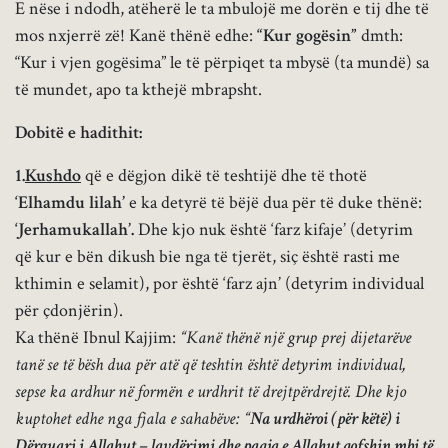
E nëse i ndodh, atëherë le ta mbulojë me dorën e tij dhe të
mos nxjerrë zë! Kanë thënë edhe:
“Kur gogësin”
dmth:
“Kur i vjen gogësima” le të përpiqet ta mbysë (ta mundë) sa
të mundet, apo ta kthejë mbrapsht.
Dobitë e hadithit:
1.
Kushdo
që e dëgjon dikë të teshtijë dhe të thotë
‘Elhamdu lilah’
e ka detyrë të bëjë dua për të duke thënë:
‘Jerhamukallah’.
Dhe kjo nuk është ‘farz kifaje’ (detyrim
që kur e bën dikush bie nga të tjerët, siç është rasti me
kthimin e selamit), por është ‘farz ajn’ (detyrim individual
për çdonjërin).
Ka thënë Ibnul Kajjim:
“Kanë thënë një grup prej dijetarëve
tanë se të bësh dua për atë që teshtin është detyrim individual,
sepse ka ardhur në formën e urdhrit të drejtpërdrejtë. Dhe kjo
kuptohet edhe nga fjala e sahabëve: “
Na urdhëroi (për këtë) i
Dërguari i Allahut – lavdërimi dhe paqja e Allahut qofshin mbi të