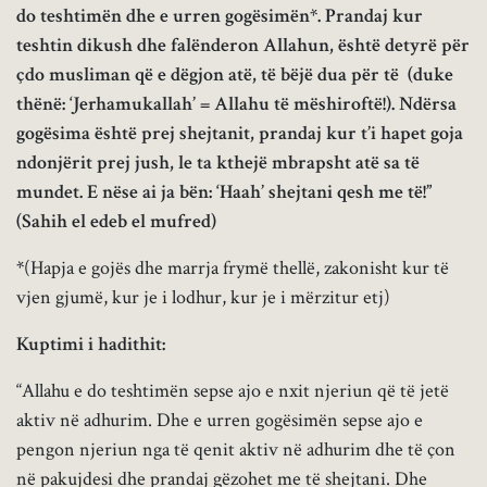
do teshtimën dhe e urren gogësimën*. Prandaj kur
teshtin dikush dhe falënderon Allahun, është detyrë për
çdo musliman që e dëgjon atë, të bëjë dua për të (duke
thënë: ‘Jerhamukallah’ = Allahu të mëshiroftë!). Ndërsa
gogësima është prej shejtanit, prandaj kur t’i hapet goja
ndonjërit prej jush, le ta kthejë mbrapsht atë sa të
mundet. E nëse ai ja bën: ‘Haah’ shejtani qesh me të!”
(Sahih el edeb el mufred)
*
(Hapja e gojës dhe marrja frymë thellë, zakonisht kur të
vjen gjumë, kur je i lodhur, kur je i mërzitur etj)
Kuptimi i hadithit:
“Allahu e do teshtimën sepse ajo e nxit njeriun që të jetë
aktiv në adhurim. Dhe e urren gogësimën sepse ajo e
pengon njeriun nga të qenit aktiv në adhurim dhe të çon
në pakujdesi dhe prandaj gëzohet me të shejtani. Dhe