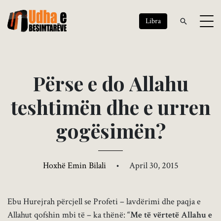
Libra
P
ë
r
s
e
e
d
o
A
l
l
a
h
u
t
e
s
h
t
i
m
ë
n
d
h
e
e
u
r
r
e
n
g
o
g
ë
s
i
m
ë
n
?
Hoxhë Emin Bilali
•
April 30, 2015
Ebu Hurejrah përcjell se Profeti – lavdërimi dhe paqja e
Allahut qofshin mbi të – ka thënë:
“Me të vërtetë Allahu e