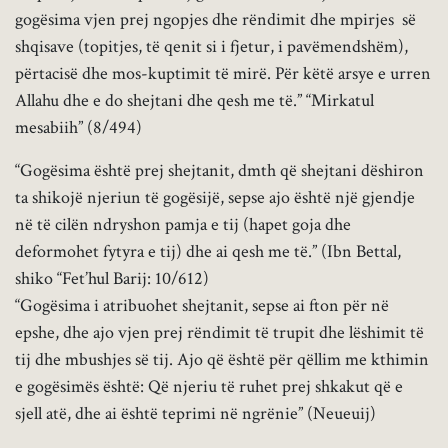
gogësima vjen prej ngopjes dhe rëndimit dhe mpirjes së
shqisave (topitjes, të qenit si i fjetur, i pavëmendshëm),
përtacisë dhe mos-kuptimit të mirë. Për këtë arsye e urren
Allahu dhe e do shejtani dhe qesh me të.” “Mirkatul
mesabiih” (8/494)
“Gogësima është prej shejtanit, dmth që shejtani dëshiron
ta shikojë njeriun të gogësijë, sepse ajo është një gjendje
në të cilën ndryshon pamja e tij (hapet goja dhe
deformohet fytyra e tij) dhe ai qesh me të.” (Ibn Bettal,
shiko “Fet’hul Barij: 10/612)
“Gogësima i atribuohet shejtanit, sepse ai fton për në
epshe, dhe ajo vjen prej rëndimit të trupit dhe lëshimit të
tij dhe mbushjes së tij. Ajo që është për qëllim me kthimin
e gogësimës është: Që njeriu të ruhet prej shkakut që e
sjell atë, dhe ai është teprimi në ngrënie” (Neueuij)