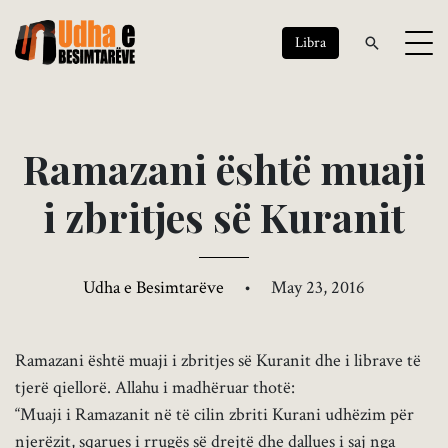
Libra
R
a
m
a
z
a
n
i
ë
s
h
t
ë
m
u
a
j
i
i
z
b
r
i
t
j
e
s
s
ë
K
u
r
a
n
i
t
Udha e Besimtarëve
•
May 23, 2016
Ramazani është muaji i zbritjes së Kuranit dhe i librave të
tjerë qiellorë. Allahu i madhëruar thotë:
“Muaji i Ramazanit në të cilin zbriti Kurani udhëzim për
njerëzit, sqarues i rrugës së drejtë dhe dallues i saj nga