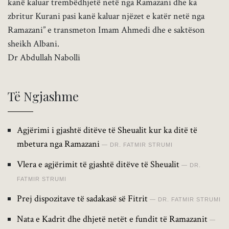
kanë kaluar trembëdhjetë netë nga Ramazani dhe ka
zbritur Kurani pasi kanë kaluar njëzet e katër netë nga
Ramazani” e transmeton Imam Ahmedi dhe e saktëson
sheikh Albani.
Dr Abdullah Nabolli
Të Ngjashme
Agjërimi i gjashtë ditëve të Sheualit kur ka ditë të
mbetura nga Ramazani
DR. FATMIR STRUMI
Vlera e agjërimit të gjashtë ditëve të Sheualit
DR.
FATMIR STRUMI
Prej dispozitave të sadakasë së Fitrit
DR. FATMIR STRUMI
Nata e Kadrit dhe dhjetë netët e fundit të Ramazanit