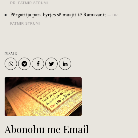
DR. FATMIR STRUMI
Përgatitja para hyrjes së muajit të Ramazanit
DR.
FATMIR STRUMI
NDAJE
Abonohu me Email