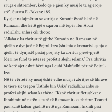
rruga e shtrembër, këdo që e gjen ky muaj le ta agjërojë
atë”. Suratu El-Bakara: 185.
Ky ajet na lajmëron se zbritja e Kuranit është bërë në
Ramazan dhe këtë gjë e sqaron më tepër Ibn Abasi
radiallahu anhu i cili thotë:
“Allahu e ka zbritur të gjithë Kuranin në Ramazan në
qiellin e dynjasë në Bejtul-Izza (shtëpia e krenarisë qabja e
qiellit të dynjasë) pastaj prej aty ka zbritur pjesë-pjesë
(deri në fund të jetës së profetit alejhi selam).” Pra, zbritja
në këtë ajet është bërë nga Leuhi Mahfudhi për në Bejtul-
Izza.
Në të vërtetë ky muaj është edhe muaji i zbritjes së librave
të tjerë siç tregon Uathile bin Usku’ radiallahu anhu se
profeti alejhi selam ka thënë: “Kanë zbritur fletushkat e
Ibrahimit në natën e parë të Ramazanit, ka zbritur Teurati
pasi kanë kaluar gjashtë netë nga Ramazani, Inxhili pasi