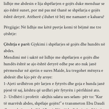
lidhje me abdesin e lija shpëlarjen e gojës duke menduar se
ajo është sunet, por më pas më thanë se shpëlarja e gojës
është detyrë. Atëherë ç’duhet të bëj me namazet e kaluara?
Përgjigje: Në lidhje me këtë pyetje kemi të bëjmë me tre
çështje:
Çështja e parë:
Gjykimi i shpëlarjes së gojës dhe hundës në
abdes.
Mendimi më i saktë në lidhje me shpëlarjen e gojës dhe
hundës është se ajo është detyrë edhe pse ato nuk janë
përmendur në ajetin e sures Maide, ku tregohet mënyra e
abdesit dhe kjo për dy arsye:
1-Ajeti urdhëron për larjen e fytyrës dhe goja e hunda janë
pjesë të saj, kështu që urdhri për fytyrën i përfshinë ato.
2- Urdhëri i profetit -alejhis salatu ues selam- për to: “Kur
të marrësh abdes, shpëlaje gojën!” e transmeton Ebu Daudi