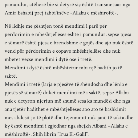
pamundur, atëherë bie si detyrë siç është transmetuar nga
Amir Eshabij prej tabbi’inëve -Allahu e mëshiroftë-.
Në lidhje me çështjen tonë mendimi i parë për
përdorimin e mbështjellëses është i pamundur, sepse pjesa
e sëmurë është pjesa e brendshme e gojës dhe ajo nuk është
vend për përdorimin e copave mbështjellëse dhe nuk
mbetet veçse mendimi i dytë ose i tretë.
Mendimi i dytë është mbështetur mbi një hadith jo të
saktë.
Mendimi i tretë (larja e pjesëve të shëndosha dhe lënia e
pjesës së sëmurë) duket mendimi më i saktë, sepse Allahu
nuk e detyron njeriun më shumë sesa ka mundësi dhe nga
ana tjetër hadithet e mbështjellëses apo ato të bashkimit
mes abdesit jo të plotë dhe tejemumit nuk janë të sakta dhe
ky është mendimi i zgjedhur nga shejkh Albani –Allahu e
mëshiroftë-. Shih librin “Irua El-Galil”.