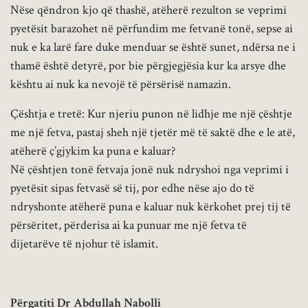
Nëse qëndron kjo që thashë, atëherë rezulton se veprimi
pyetësit barazohet në përfundim me fetvanë tonë, sepse ai
nuk e ka larë fare duke menduar se është sunet, ndërsa ne i
thamë është detyrë, por bie përgjegjësia kur ka arsye dhe
kështu ai nuk ka nevojë të përsërisë namazin.
Çështja e tretë: Kur njeriu punon në lidhje me një çështje
me një fetva, pastaj sheh një tjetër më të saktë dhe e le atë,
atëherë ç’gjykim ka puna e kaluar?
Në çështjen tonë fetvaja jonë nuk ndryshoi nga veprimi i
pyetësit sipas fetvasë së tij, por edhe nëse ajo do të
ndryshonte atëherë puna e kaluar nuk kërkohet prej tij të
përsëritet, përderisa ai ka punuar me një fetva të
dijetarëve të njohur të islamit.
Përgatiti Dr Abdullah Nabolli