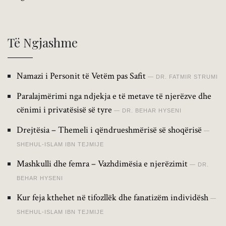
Të Ngjashme
Namazi i Personit të Vetëm pas Safit
DR. FATMIR STRUMI
Paralajmërimi nga ndjekja e të metave të njerëzve dhe
cënimi i privatësisë së tyre
DR. BEHAR HYSENI
Drejtësia – Themeli i qëndrueshmërisë së shoqërisë
SHEHUL-ISLAM IBN TEJMIJE
Mashkulli dhe femra – Vazhdimësia e njerëzimit
DR.
BEHAR HYSENI
Kur feja kthehet në tifozllëk dhe fanatizëm individësh
SHEHUL-ISLAM IBN TEJMIJE