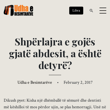
Libra
S
h
p
ë
r
l
a
j
r
a
e
g
o
j
ë
s
g
j
a
t
ë
a
b
d
e
s
i
t
,
a
ë
s
h
t
ë
d
e
t
y
r
ë
?
Udha e Besimtarëve
•
February 2, 2017
Dikush pyet: Kisha një dhëmballë të sëmurë dhe dentisti
më këshilloi të mos përdor ujin, se plas hemorragji. Unë në