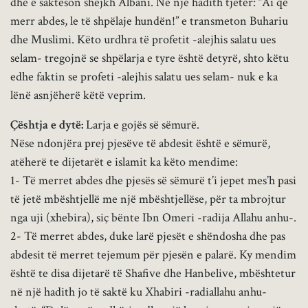
dhe e saktëson shejkh Albani. Në një hadith tjetër: “Ai që
merr abdes, le të shpëlaje hundën!” e transmeton Buhariu
dhe Muslimi. Këto urdhra të profetit -alejhis salatu ues
selam- tregojnë se shpëlarja e tyre është detyrë, shto këtu
edhe faktin se profeti -alejhis salatu ues selam- nuk e ka
lënë asnjëherë këtë veprim.
Çështja e dytë:
Larja e gojës së sëmurë.
Nëse ndonjëra prej pjesëve të abdesit është e sëmurë,
atëherë te dijetarët e islamit ka këto mendime:
1- Të merret abdes dhe pjesës së sëmurë t’i jepet mes’h pasi
të jetë mbështjellë me një mbështjellëse, për ta mbrojtur
nga uji (xhebira), siç bënte Ibn Omeri -radija Allahu anhu-.
2- Të merret abdes, duke larë pjesët e shëndosha dhe pas
abdesit të merret tejemum për pjesën e palarë. Ky mendim
është te disa dijetarë të Shafive dhe Hanbelive, mbështetur
në një hadith jo të saktë ku Xhabiri -radiallahu anhu-