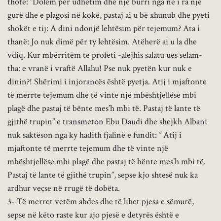
thotë: “Dolëm për udhëtim dhe një burri nga ne i ra një
gurë dhe e plagosi në kokë, pastaj ai u bë xhunub dhe pyeti
shokët e tij: A dini ndonjë lehtësim për tejemum? Ata i
thanë: Jo nuk dimë për ty lehtësim. Atëherë ai u la dhe
vdiq. Kur mbërritëm te profeti -alejhis salatu ues selam-
tha: e vranë i vraftë Allahu! Pse nuk pyetën kur nuk e
dinin?! Shërimi i injorancës është pyetja. Atij i mjaftonte
të merrte tejemum dhe të vinte një mbështjellëse mbi
plagë dhe pastaj të bënte mes’h mbi të. Pastaj të lante të
gjithë trupin” e transmeton Ebu Daudi dhe shejkh Albani
nuk saktëson nga ky hadith fjalinë e fundit: ” Atij i
mjaftonte të merrte tejemum dhe të vinte një
mbështjellëse mbi plagë dhe pastaj të bënte mes’h mbi të.
Pastaj të lante të gjithë trupin”, sepse kjo shtesë nuk ka
ardhur veçse në rrugë të dobëta.
3- Të merret vetëm abdes dhe të lihet pjesa e sëmurë,
sepse në këto raste kur ajo pjesë e detyrës është e