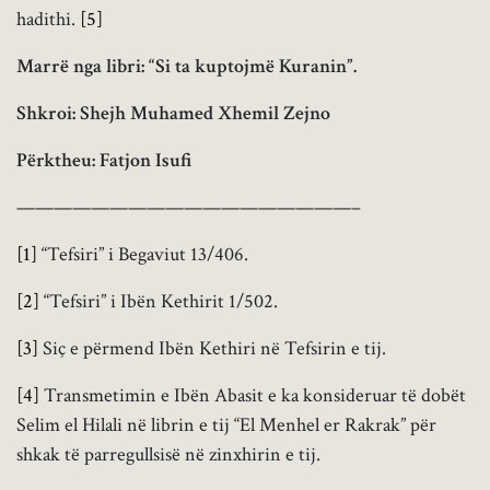
hadithi.
[5]
Marrë nga libri: “Si ta kuptojmë Kuranin”.
Shkroi: Shejh Muhamed Xhemil Zejno
Përktheu: Fatjon Isufi
——————————————————–
[1]
“Tefsiri” i Begaviut 13/406.
[2]
“Tefsiri” i Ibën Kethirit 1/502.
[3]
Siç e përmend Ibën Kethiri në Tefsirin e tij.
[4]
Transmetimin e Ibën Abasit e ka konsideruar të dobët
Selim el Hilali në librin e tij “El Menhel er Rakrak” për
shkak të parregullsisë në zinxhirin e tij.