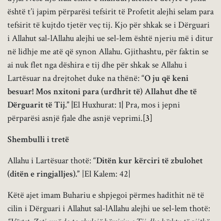
është t’i japim përparësi tefsirit të Profetit alejhi selam para
tefsirit të kujtdo tjetër veç tij. Kjo për shkak se i Dërguari
i Allahut sal-lAllahu alejhi ue sel-lem është njeriu më i ditur
në lidhje me atë që synon Allahu. Gjithashtu, për faktin se
ai nuk flet nga dëshira e tij dhe për shkak se Allahu i
Lartësuar na drejtohet duke na thënë:
“O ju që keni
besuar! Mos nxitoni para (urdhrit të) Allahut dhe të
Dërguarit të Tij.” |
El Huxhurat: 1
|
Pra, mos i jepni
përparësi asnjë fjale dhe asnjë veprimi.
[3]
Shembulli i tretë
Allahu i Lartësuar thotë:
“Ditën kur kërciri të zbulohet
(ditën e ringjalljes).”
|El Kalem: 42|
Këtë ajet imam Buhariu e shpjegoi përmes hadithit në të
cilin i Dërguari i Allahut sal-lAllahu alejhi ue sel-lem thotë: