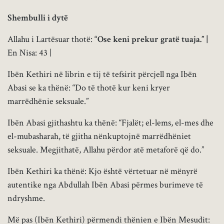
Shembulli i dytë
Allahu i Lartësuar thotë:
“Ose keni prekur gratë tuaja.” |
En Nisa: 43 |
Ibën Kethiri në librin e tij të tefsirit përcjell nga Ibën
Abasi se ka thënë: “Do të thotë kur keni kryer
marrëdhënie seksuale.”
Ibën Abasi gjithashtu ka thënë: “Fjalët; el-lems, el-mes dhe
el-mubasharah, të gjitha nënkuptojnë marrëdhëniet
seksuale. Megjithatë, Allahu përdor atë metaforë që do.”
Ibën Kethiri ka thënë: Kjo është vërtetuar në mënyrë
autentike nga Abdullah Ibën Abasi përmes burimeve të
ndryshme.
Më pas (Ibën Kethiri) përmendi thënien e Ibën Mesudit: