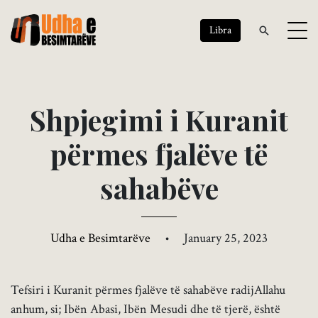
Libra
S
h
p
j
e
g
i
m
i
i
K
u
r
a
n
i
t
p
ë
r
m
e
s
f
j
a
l
ë
v
e
t
ë
s
a
h
a
b
ë
v
e
Udha e Besimtarëve
•
January 25, 2023
Tefsiri i Kuranit përmes fjalëve të sahabëve radijAllahu
anhum, si; Ibën Abasi, Ibën Mesudi dhe të tjerë, është