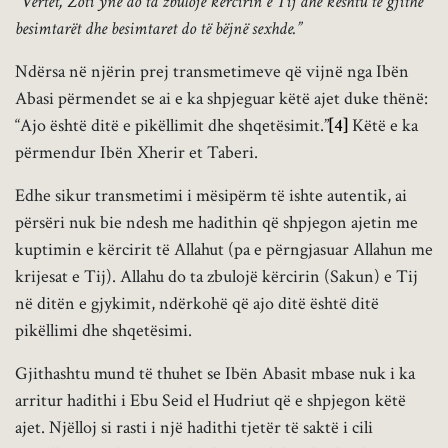
“Vërtet, Zoti ynë do ta zbulojë kërcirin e Tij dhe kështu të gjithë
besimtarët dhe besimtaret do të bëjnë sexhde.”
Ndërsa në njërin prej transmetimeve që vijnë nga Ibën
Abasi përmendet se ai e ka shpjeguar këtë ajet duke thënë:
“Ajo është ditë e pikëllimit dhe shqetësimit.”
[4]
Këtë e ka
përmendur Ibën Xherir et Taberi.
Edhe sikur transmetimi i mësipërm të ishte autentik, ai
përsëri nuk bie ndesh me hadithin që shpjegon ajetin me
kuptimin e kërcirit të Allahut (pa e përngjasuar Allahun me
krijesat e Tij). Allahu do ta zbulojë kërcirin (Sakun) e Tij
në ditën e gjykimit, ndërkohë që ajo ditë është ditë
pikëllimi dhe shqetësimi.
Gjithashtu mund të thuhet se Ibën Abasit mbase nuk i ka
arritur hadithi i Ebu Seid el Hudriut që e shpjegon këtë
ajet. Njëlloj si rasti i një hadithi tjetër të saktë i cili