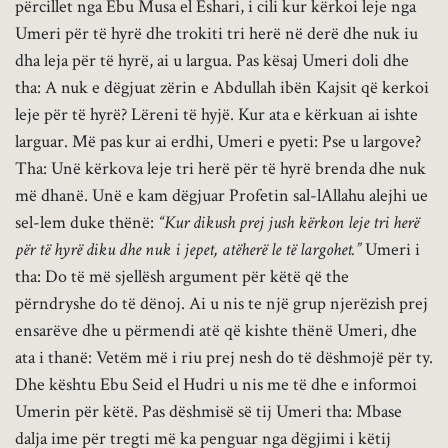
përcillet nga Ebu Musa el Eshari, i cili kur kërkoi leje nga
Umeri për të hyrë dhe trokiti tri herë në derë dhe nuk iu
dha leja për të hyrë, ai u largua. Pas kësaj Umeri doli dhe
tha: A nuk e dëgjuat zërin e Abdullah ibën Kajsit që kerkoi
leje për të hyrë? Lëreni të hyjë. Kur ata e kërkuan ai ishte
larguar. Më pas kur ai erdhi, Umeri e pyeti: Pse u largove?
Tha: Unë kërkova leje tri herë për të hyrë brenda dhe nuk
më dhanë. Unë e kam dëgjuar Profetin sal-lAllahu alejhi ue
sel-lem duke thënë:
“Kur dikush prej jush kërkon leje tri herë
për të hyrë diku dhe nuk i jepet, atëherë le të largohet.”
Umeri i
tha: Do të më sjellësh argument për këtë që the
përndryshe do të dënoj. Ai u nis te një grup njerëzish prej
ensarëve dhe u përmendi atë që kishte thënë Umeri, dhe
ata i thanë: Vetëm më i riu prej nesh do të dëshmojë për ty.
Dhe kështu Ebu Seid el Hudri u nis me të dhe e informoi
Umerin për këtë. Pas dëshmisë së tij Umeri tha: Mbase
dalja ime për tregti më ka penguar nga dëgjimi i këtij