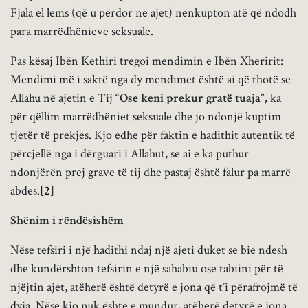
Fjala el lems (që u përdor në ajet) nënkupton atë që ndodh
para marrëdhënieve seksuale.
Pas kësaj Ibën Kethiri tregoi mendimin e Ibën Xheririt:
Mendimi më i saktë nga dy mendimet është ai që thotë se
Allahu në ajetin e Tij
“Ose keni prekur gratë tuaja”,
ka
për qëllim marrëdhëniet seksuale dhe jo ndonjë kuptim
tjetër të prekjes. Kjo edhe për faktin e hadithit autentik të
përcjellë nga i dërguari i Allahut, se ai e ka puthur
ndonjërën prej grave të tij dhe pastaj është falur pa marrë
abdes.
[2]
Shënim i rëndësishëm
Nëse tefsiri i një hadithi ndaj një ajeti duket se bie ndesh
dhe kundërshton tefsirin e një sahabiu ose tabiini për të
njëjtin ajet, atëherë është detyrë e jona që t’i përafrojmë të
dyja. Nëse kjo nuk është e mundur, atëherë detyrë e jona