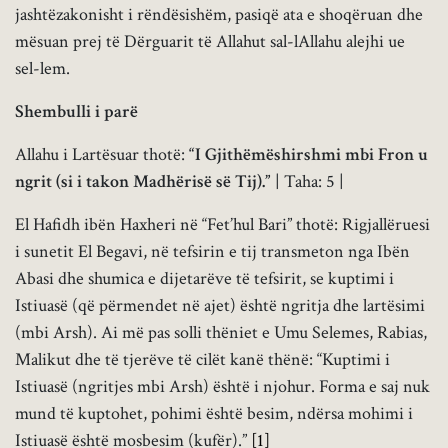
jashtëzakonisht i rëndësishëm, pasiqë ata e shoqëruan dhe
mësuan prej të Dërguarit të Allahut sal-lAllahu alejhi ue
sel-lem.
Shembulli i parë
Allahu i Lartësuar thotë:
“I Gjithëmëshirshmi mbi Fron u
ngrit (si i takon Madhërisë së Tij).”
| Taha: 5 |
El Hafidh ibën Haxheri në “Fet’hul Bari” thotë: Rigjallëruesi
i sunetit El Begavi, në tefsirin e tij transmeton nga Ibën
Abasi dhe shumica e dijetarëve të tefsirit, se kuptimi i
Istiuasë (që përmendet në ajet) është ngritja dhe lartësimi
(mbi Arsh). Ai më pas solli thëniet e Umu Selemes, Rabias,
Malikut dhe të tjerëve të cilët kanë thënë: “Kuptimi i
Istiuasë (ngritjes mbi Arsh) është i njohur. Forma e saj nuk
mund të kuptohet, pohimi është besim, ndërsa mohimi i
Istiuasë është mosbesim (kufër).”
[1]