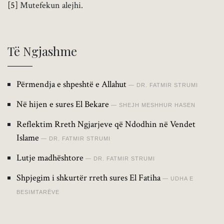
[5]
Mutefekun alejhi.
Të Ngjashme
Përmendja e shpeshtë e Allahut
DR. FATMIR STRUMI
Në hijen e sures El Bekare
SHEJH MESHHUR HASEN
Reflektim Rreth Ngjarjeve që Ndodhin në Vendet
Islame
DR. FATMIR STRUMI
Lutje madhështore
DR. FATMIR STRUMI
Shpjegim i shkurtër rreth sures El Fatiha
UDHA E
BESIMTARËVE