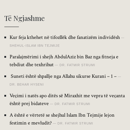
Të Ngjashme
Kur feja kthehet në tifozllëk dhe fanatizëm individësh
SHEHUL-ISLAM IBN TEJMIJE
Paralajmërimi i shejh AbdulAziz bin Baz nga fitneja e
tebdiut dhe texhrihut
DR. FATMIR STRUMI
Suneti është shpallje nga Allahu sikurse Kurani – 1 –
DR. BEHAR HYSENI
Veçimi i natës apo ditës së Miraxhit me vepra të veçanta
është prej bidateve
DR. FATMIR STRUMI
A është e vërtetë se shejhul Islam Ibn Tejmije lejon
festimin e mevludit?
DR. FATMIR STRUMI