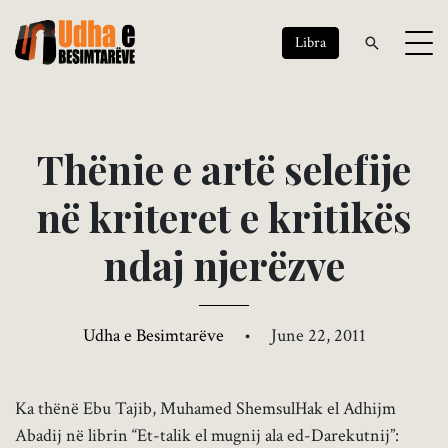
Libra
T
h
ë
n
i
e
e
a
r
t
ë
s
e
l
e
f
i
j
e
n
ë
k
r
i
t
e
r
e
t
e
k
r
i
t
i
k
ë
s
n
d
a
j
n
j
e
r
ë
z
v
e
Udha e Besimtarëve
•
June 22, 2011
Ka thënë Ebu Tajib, Muhamed ShemsulHak el Adhijm
Abadij në librin “Et-talik el mugnij ala ed-Darekutnij”: