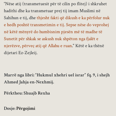
“Nëse atij (transmetuesit për të cilin po flitej) i shkruhet
hadithi dhe ka transmetuar prej tij imam Muslimi në
Sahihun e tij, dhe
thjesht fakti që dikush e ka përfolur nuk
e hedh poshtë transmetimin e tij. Sepse nëse do veprohej
në këtë mënyrë do humbisnim pjesën më të madhe të
Sunetit për shkak se askush nuk shpëton nga fjalët e
njerëzve, përveç atij që Allahu e ruan
.”
Këtë e ka thënë
dijetari Ez-Zejleij.
Marrë nga libri: “Hukmul xhehri uel israr” fq. 9, i shejh
Ahmed Jahja en-Nexhmij.
Përktheu: Shuajb Rexha
Dosje:
Përgojimi