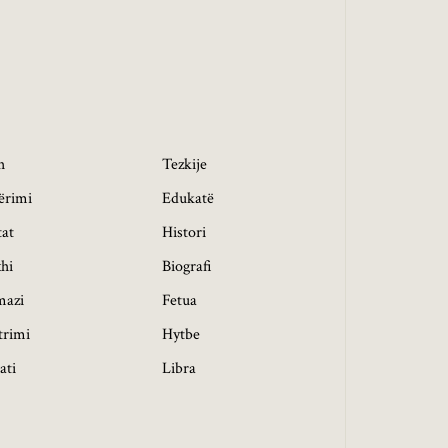
h
Tezkije
ërimi
Edukatë
tat
Histori
hi
Biografi
mazi
Fetua
trimi
Hytbe
ati
Libra