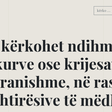
k
ë
r
k
o
h
e
t
n
d
i
h
k
u
r
v
e
o
s
e
k
r
i
j
e
s
a
r
a
n
i
s
h
m
e
,
n
ë
r
a
h
t
i
r
ë
s
i
v
e
t
ë
m
ë
d