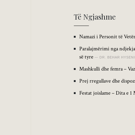
Të Ngjashme
Namazi i Personit të Vetëm
Paralajmërimi nga ndjekja
së tyre
DR. BEHAR HYSENI
Mashkulli dhe femra – Vaz
Prej rregullave dhe dispoz
Festat joislame – Dita e 1 