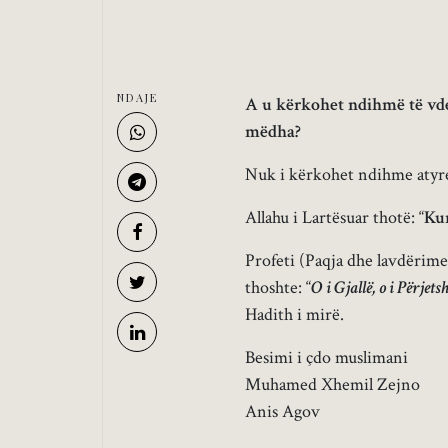
NDAJE
A u kërkohet ndihmë të vdek
mëdha?
Nuk i kërkohet ndihme atyre
Allahu i Lartësuar thotë: “
Kur
Profeti (Paqja dhe lavdërime
thoshte: “
O i Gjallë, o i Përje
Hadith i mirë.
Besimi i çdo muslimani
Muhamed Xhemil Zejno
Anis Agov