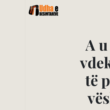
A
u
v
d
e
t
ë
p
v
ë
s