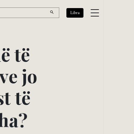
Libra
m
ë
t
ë
v
e
j
o
s
t
t
ë
h
a
?