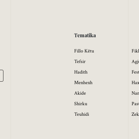
Tematika
Fillo Këtu
Fik
Tefsir
Agj
Hadith
Fes
Menhexh
Hax
Akide
Na
Shirku
Pas
Teuhidi
Zek