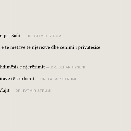
 pas Safit
DR. FATMIR STRUMI
 e të metave të njerëzve dhe cënimi i privatësisë
hdimësia e njerëzimit
DR. BEHAR HYSENI
itave të kurbanit
DR. FATMIR STRUMI
Majit
DR. FATMIR STRUMI