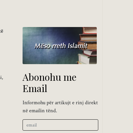
të
Abonohu me
i,
Email
Informohu për artikujt e rinj direkt
në emailin tënd.