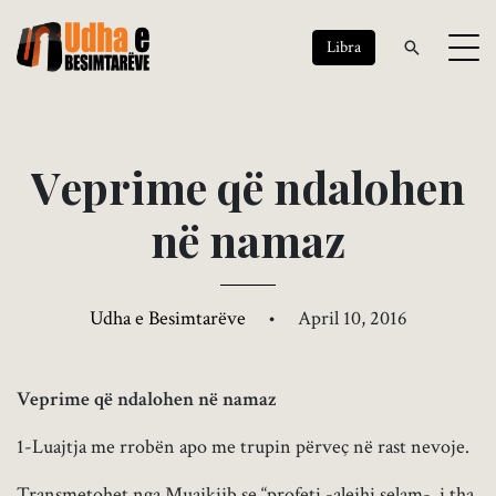
Libra
V
e
p
r
i
m
e
q
ë
n
d
a
l
o
h
e
n
n
ë
n
a
m
a
z
Udha e Besimtarëve
•
April 10, 2016
Veprime që ndalohen në namaz
1-Luajtja me rrobën apo me trupin përveç në rast nevoje.
Transmetohet nga Muajkijb se “profeti -alejhi selam- i tha