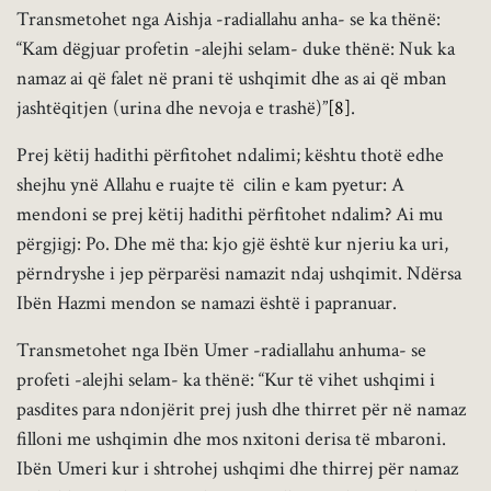
Transmetohet nga Aishja -radiallahu anha- se ka thënë:
“Kam dëgjuar profetin -alejhi selam- duke thënë: Nuk ka
namaz ai që falet në prani të ushqimit dhe as ai që mban
jashtëqitjen (urina dhe nevoja e trashë)”
[8]
.
Prej këtij hadithi përfitohet ndalimi; kështu thotë edhe
shejhu ynë Allahu e ruajte të cilin e kam pyetur: A
mendoni se prej këtij hadithi përfitohet ndalim? Ai mu
përgjigj: Po. Dhe më tha: kjo gjë është kur njeriu ka uri,
përndryshe i jep përparësi namazit ndaj ushqimit. Ndërsa
Ibën Hazmi mendon se namazi është i papranuar.
Transmetohet nga Ibën Umer -radiallahu anhuma- se
profeti -alejhi selam- ka thënë: “Kur të vihet ushqimi i
pasdites para ndonjërit prej jush dhe thirret për në namaz
filloni me ushqimin dhe mos nxitoni derisa të mbaroni.
Ibën Umeri kur i shtrohej ushqimi dhe thirrej për namaz