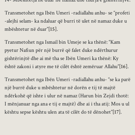
Transmetohet nga Ibën Umeri -radiallahu anhu- se “profeti
-alejhi selam- ka ndaluar që burri të ulet në namaz duke u
mbështetur në duar”
[15]
.
Transmetohet nga Ismail bin Umeje se ka thënë: “Kam
pyetur Nafiun për një burrë që falet duke ndërthurur
gishtërinjtë dhe ai më tha se Ibën Umeri ka thënë: Ky
është zakoni i atyre me të cilët është zemëruar Allahu”
[16]
.
Transmetohet nga Ibën Umeri -radiallahu anhu- “se ka parë
një burrë duke u mbështetur në dorën e tij të majtë
ndërkohë që ishte i ulur në namaz (Harun bin Zejdi thotë:
I mënjanuar nga ana e tij e majtë) dhe ai i tha atij: Mos u ul
kështu sepse kështu ulen ata të cilët do të dënohet”
[17]
.