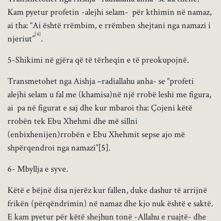
Kam pyetur profetin -alejhi selam- për kthimin në namaz,
ai tha: “Ai është rrëmbim, e rrëmben shejtani nga namazi i
[4]
njeriut”
.
5-Shikimi në gjëra që të tërheqin e të preokupojnë.
Transmetohet nga Aishja –radiallahu anha- se “profeti
alejhi selam u fal me (khamisa)në një rrobë leshi me figura,
ai pa në figurat e saj dhe kur mbaroi tha: Çojeni këtë
rrobën tek Ebu Xhehmi dhe më sillni
(enbixhenijen)rrobën e Ebu Xhehmit sepse ajo më
shpërqendroi nga namazi”
[5]
.
6- Mbyllja e syve.
Këtë e bëjnë disa njerëz kur fallen, duke dashur të arrijnë
frikën (përqëndrimin) në namaz dhe kjo nuk është e saktë.
E kam pyetur për këtë shejhun tonë -Allahu e ruajtë- dhe