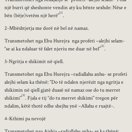
një burri që sheshonte vendin aty ku bënte sexhde: Nëse e
[1]
bën (bëje)vetëm një herë”
.
2-Mbështjetja me dorë në bel në namaz.
Transmetohet nga Ebu Hurejra nga profeti –alejhi selam-
[2]
“se ai ka ndaluar të falet njeriu me duar në bel”
.
3-Ngritja e shikimit në qiell.
Transmetohet nga Ebu Hurejra –radiallahu anhu- se profeti
alejhi selam ka thënë: “Do të ndalen njerëzit nga ngritja e
shikimin në qiell gjatë duasë në namaz ose do tu merret
[3]
shikimi”
. Fjala e tij “do tu merret shikimi” tregon për
ndalim, këtë thotë edhe shejhu ynë –Allahu e ruajtë-.
4-Kthimi pa nevojë
Transmetohet nga Aishja –radiallahu anha- se ka thënë: