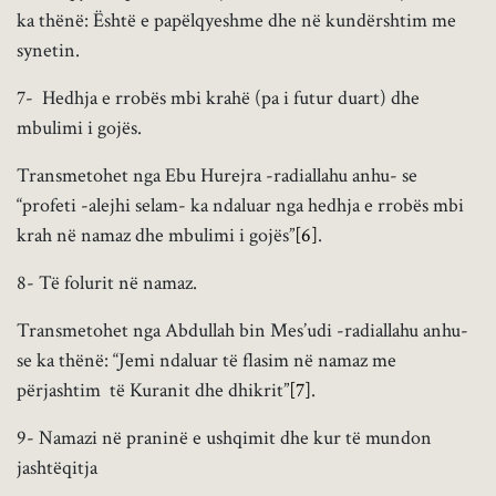
ka thënë: Është e papëlqyeshme dhe në kundërshtim me
synetin.
7- Hedhja e rrobës mbi krahë (pa i futur duart) dhe
mbulimi i gojës.
Transmetohet nga Ebu Hurejra -radiallahu anhu- se
“profeti -alejhi selam- ka ndaluar nga hedhja e rrobës mbi
krah në namaz dhe mbulimi i gojës”
[6]
.
8- Të folurit në namaz.
Transmetohet nga Abdullah bin Mes’udi -radiallahu anhu-
se ka thënë: “Jemi ndaluar të flasim në namaz me
përjashtim të Kuranit dhe dhikrit”
[7]
.
9- Namazi në praninë e ushqimit dhe kur të mundon
jashtëqitja