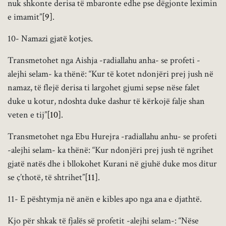
nuk shkonte derisa të mbaronte edhe pse dëgjonte leximin
e imamit”
[9]
.
10- Namazi gjatë kotjes.
Transmetohet nga Aishja -radiallahu anha- se profeti -
alejhi selam- ka thënë: “Kur të kotet ndonjëri prej jush në
namaz, të flejë derisa ti largohet gjumi sepse nëse falet
duke u kotur, ndoshta duke dashur të kërkojë falje shan
veten e tij”
[10]
.
Transmetohet nga Ebu Hurejra -radiallahu anhu- se profeti
-alejhi selam- ka thënë: “Kur ndonjëri prej jush të ngrihet
gjatë natës dhe i bllokohet Kurani në gjuhë duke mos ditur
se ç’thotë, të shtrihet”
[11]
.
11- E pështymja në anën e kibles apo nga ana e djathtë.
Kjo për shkak të fjalës së profetit -alejhi selam-: “Nëse