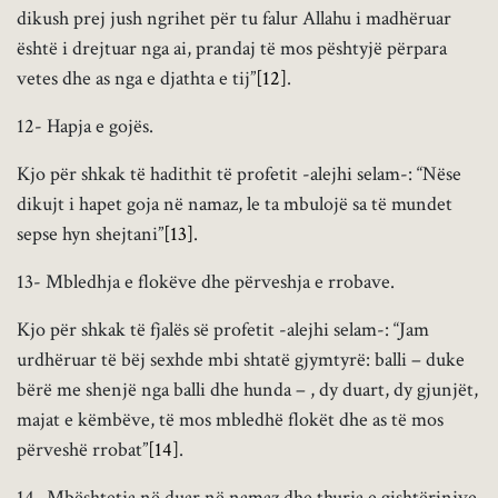
dikush prej jush ngrihet për tu falur Allahu i madhëruar
është i drejtuar nga ai, prandaj të mos pështyjë përpara
vetes dhe as nga e djathta e tij”
[12]
.
12- Hapja e gojës.
Kjo për shkak të hadithit të profetit -alejhi selam-: “Nëse
dikujt i hapet goja në namaz, le ta mbulojë sa të mundet
sepse hyn shejtani”
[13]
.
13- Mbledhja e flokëve dhe përveshja e rrobave.
Kjo për shkak të fjalës së profetit -alejhi selam-: “Jam
urdhëruar të bëj sexhde mbi shtatë gjymtyrë: balli – duke
bërë me shenjë nga balli dhe hunda – , dy duart, dy gjunjët,
majat e këmbëve, të mos mbledhë flokët dhe as të mos
përveshë rrobat”
[14]
.
14- Mbështetja në duar në namaz dhe thurja e gishtërinjve.