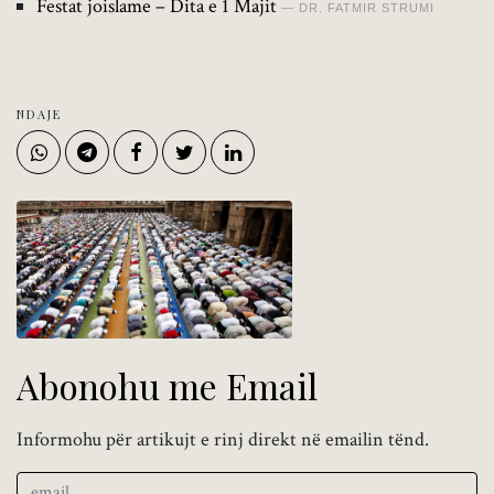
Festat joislame – Dita e 1 Majit
DR. FATMIR STRUMI
NDAJE
Abonohu me Email
Informohu për artikujt e rinj direkt në emailin tënd.