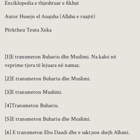
Enciklopedia e thjeshtuar e fikhut
Autor Husejn el Auajsha (Allahu e ruajtë)
Përktheu Teuta Xeka
[1]
E transmeton Buhariu dhe Muslimi. Na kaloi në
veprime tjera të lejuara në namaz.
[2]
E transmeton Buhariu dhe Muslimi.
[3]
E transmeton Muslimi.
[4]
Transmeton Buhariu.
[5]
E transmeton Buhariu dhe Muslimi.
[6]
E transmeton Ebu Daudi dhe e sakt;son shejh Albani.