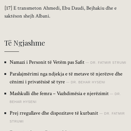
[17]
E transmeton Ahmedi, Ebu Daudi, Bejhakiu dhe e
saktëson shejh Albani.
Të Ngjashme
Namazi i Personit të Vetëm pas Safit
DR. FATMIR STRUMI
Paralajmërimi nga ndjekja e të metave të njerëzve dhe
cënimi i privatësisë së tyre
DR. BEHAR HYSENI
Mashkulli dhe femra – Vazhdimësia e njerëzimit
DR.
BEHAR HYSENI
Prej rregullave dhe dispozitave të kurbanit
DR. FATMIR
STRUMI