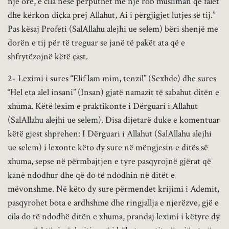
një orë, e cila nëse përputhet me një rob musliman që falet
dhe kërkon diçka prej Allahut, Ai i përgjigjet lutjes së tij.”
Pas kësaj Profeti (SalAllahu alejhi ue selem) bëri shenjë me
dorën e tij për të treguar se janë të pakët ata që e
shfrytëzojnë këtë çast.
2- Leximi i sures “Elif lam mim, tenzil” (Sexhde) dhe sures
“Hel eta alel insani” (Insan) gjatë namazit të sabahut ditën e
xhuma. Këtë lexim e praktikonte i Dërguari i Allahut
(SalAllahu alejhi ue selem). Disa dijetarë duke e komentuar
këtë gjest shprehen: I Dërguari i Allahut (SalAllahu alejhi
ue selem) i lexonte këto dy sure në mëngjesin e ditës së
xhuma, sepse në përmbajtjen e tyre pasqyrojnë gjërat që
kanë ndodhur dhe që do të ndodhin në ditët e
mëvonshme. Në këto dy sure përmendet krijimi i Ademit,
pasqyrohet bota e ardhshme dhe ringjallja e njerëzve, gjë e
cila do të ndodhë ditën e xhuma, prandaj leximi i këtyre dy