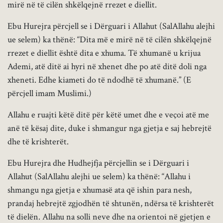
mirë në të cilën shkëlqejnë rrezet e diellit.
Ebu Hurejra përcjell se i Dërguari i Allahut (SalAllahu alejhi
ue selem) ka thënë: “Dita më e mirë në të cilën shkëlqejnë
rrezet e diellit është dita e xhuma. Të xhumanë u krijua
Ademi, atë ditë ai hyri në xhenet dhe po atë ditë doli nga
xheneti. Edhe kiameti do të ndodhë të xhumanë.” (E
përcjell imam Muslimi.)
Allahu e ruajti këtë ditë për këtë umet dhe e veçoi atë me
anë të kësaj dite, duke i shmangur nga gjetja e saj hebrejtë
dhe të krishterët.
Ebu Hurejra dhe Hudhejfja përcjellin se i Dërguari i
Allahut (SalAllahu alejhi ue selem) ka thënë: “Allahu i
shmangu nga gjetja e xhumasë ata që ishin para nesh,
prandaj hebrejtë zgjodhën të shtunën, ndërsa të krishterët
të dielën. Allahu na solli neve dhe na orientoi në gjetjen e