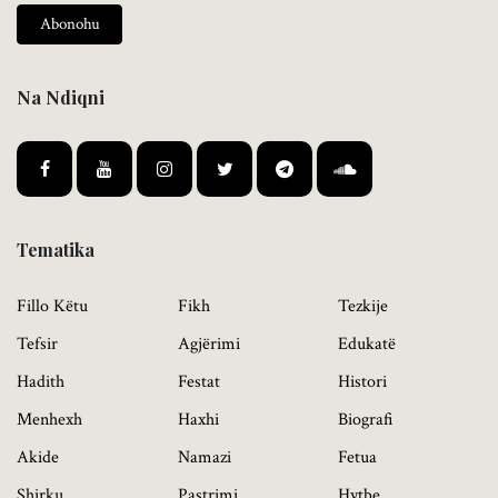
Abonohu
Na Ndiqni
Tematika
Fillo Këtu
Fikh
Tezkije
Tefsir
Agjërimi
Edukatë
Hadith
Festat
Histori
Menhexh
Haxhi
Biografi
Akide
Namazi
Fetua
Shirku
Pastrimi
Hytbe