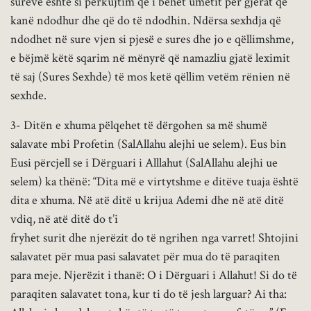
sureve është si përkujtim që i bëhet umetit për gjërat që
kanë ndodhur dhe që do të ndodhin. Ndërsa sexhdja që
ndodhet në sure vjen si pjesë e sures dhe jo e qëllimshme,
e bëjmë këtë sqarim në mënyrë që namazliu gjatë leximit
të saj (Sures Sexhde) të mos ketë qëllim vetëm rënien në
sexhde.
3- Ditën e xhuma pëlqehet të dërgohen sa më shumë
salavate mbi Profetin (SalAllahu alejhi ue selem). Eus bin
Eusi përcjell se i Dërguari i Alllahut (SalAllahu alejhi ue
selem) ka thënë: “Dita më e virtytshme e ditëve tuaja është
dita e xhuma. Në atë ditë u krijua Ademi dhe në atë ditë
vdiq, në atë ditë do t’i
fryhet surit dhe njerëzit do të ngrihen nga varret! Shtojini
salavatet për mua pasi salavatet për mua do të paraqiten
para meje. Njerëzit i thanë: O i Dërguari i Allahut! Si do të
paraqiten salavatet tona, kur ti do të jesh larguar? Ai tha: