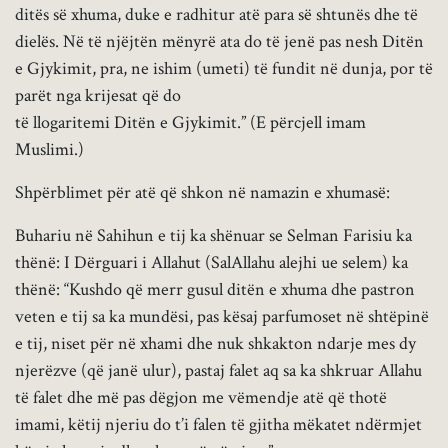
ditës së xhuma, duke e radhitur atë para së shtunës dhe të
dielës. Në të njëjtën mënyrë ata do të jenë pas nesh Ditën
e Gjykimit, pra, ne ishim (umeti) të fundit në dunja, por të
parët nga krijesat që do
të llogaritemi Ditën e Gjykimit.” (E përcjell imam
Muslimi.)
Shpërblimet për atë që shkon në namazin e xhumasë:
Buhariu në Sahihun e tij ka shënuar se Selman Farisiu ka
thënë: I Dërguari i Allahut (SalAllahu alejhi ue selem) ka
thënë: “Kushdo që merr gusul ditën e xhuma dhe pastron
veten e tij sa ka mundësi, pas kësaj parfumoset në shtëpinë
e tij, niset për në xhami dhe nuk shkakton ndarje mes dy
njerëzve (që janë ulur), pastaj falet aq sa ka shkruar Allahu
të falet dhe më pas dëgjon me vëmendje atë që thotë
imami, këtij njeriu do t’i falen të gjitha mëkatet ndërmjet