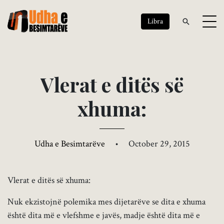
Libra
V
l
e
r
a
t
e
d
i
t
ë
s
s
ë
x
h
u
m
a
:
Udha e Besimtarëve
•
October 29, 2015
Vlerat e ditës së xhuma:
Nuk ekzistojnë polemika mes dijetarëve se dita e xhuma
është dita më e vlefshme e javës, madje është dita më e