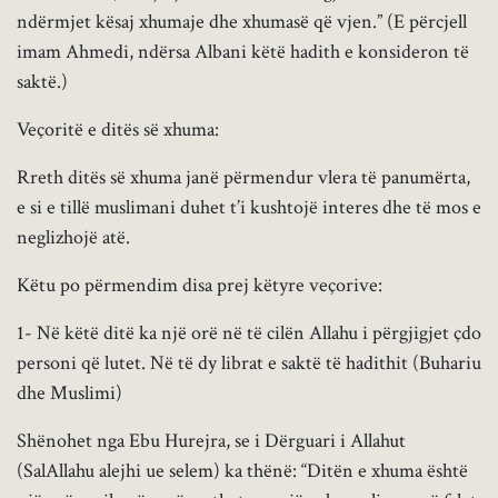
ndërmjet kësaj xhumaje dhe xhumasë që vjen.” (E përcjell
imam Ahmedi, ndërsa Albani këtë hadith e konsideron të
saktë.)
Veçoritë e ditës së xhuma:
Rreth ditës së xhuma janë përmendur vlera të panumërta,
e si e tillë muslimani duhet t’i kushtojë interes dhe të mos e
neglizhojë atë.
Këtu po përmendim disa prej këtyre veçorive:
1- Në këtë ditë ka një orë në të cilën Allahu i përgjigjet çdo
personi që lutet. Në të dy librat e saktë të hadithit (Buhariu
dhe Muslimi)
Shënohet nga Ebu Hurejra, se i Dërguari i Allahut
(SalAllahu alejhi ue selem) ka thënë: “Ditën e xhuma është