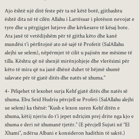
Ajo është një ditë feste për ta në këtë botë, gjithashtu
është dita në të cilën Allahu i Lartësuar i plotëson nevojat e
tyre dhe u përgjigjet lutjeve dhe kërkesave të kësaj bote.
Ata janë të vetëdijshëm për të gjitha këto dhe kanë
mundësi t’i përfitojnë ato në sajë të Profetit (SalAllahu
alejhi ue selem), nëpërmjet të cilit u pajisën me mësime të
tilla. Kështu që në shenjë mirënjohjeje dhe vlerësimi për
këto të mira që na janë dhënë duhet të bëjmë shumë
salavate për të gjatë ditës dhe natës së xhuma.”
4- Pëlqehet të lexohet surja Kehf gjatë ditës dhe natës së
xhuma. Ebu Seid Hudriu përcjell se Profeti (SalAllahu alejhi
ue selem) ka thënë: “Kush e lexon suren Kehf ditën e
xhuma, këtij njeriu do t’i jepet ndriçim prej drite nga kjo e
xhuma e deri në xhumanë tjetër.” (E përcjell Sujuti në “El
Xhami”, ndërsa Albani e konsideron hadithin të saktë.)