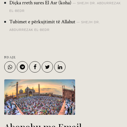
Diçka rreth sures El Asr (koha)
SHEJH DR. ABDURREZAK
EL-BEDR
Tubimet e përkujtimit të Allahut
SHEJH DR.
ABDURREZAK EL-BEDR
NDAJE
Abonohu me Email