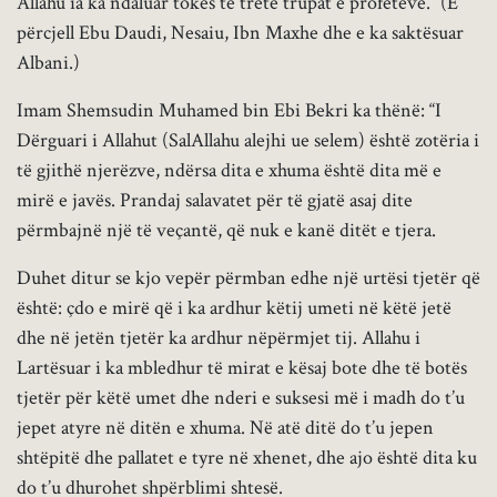
Allahu ia ka ndaluar tokës të tretë trupat e profetëve.” (E
përcjell Ebu Daudi, Nesaiu, Ibn Maxhe dhe e ka saktësuar
Albani.)
Imam Shemsudin Muhamed bin Ebi Bekri ka thënë: “I
Dërguari i Allahut (SalAllahu alejhi ue selem) është zotëria i
të gjithë njerëzve, ndërsa dita e xhuma është dita më e
mirë e javës. Prandaj salavatet për të gjatë asaj dite
përmbajnë një të veçantë, që nuk e kanë ditët e tjera.
Duhet ditur se kjo vepër përmban edhe një urtësi tjetër që
është: çdo e mirë që i ka ardhur këtij umeti në këtë jetë
dhe në jetën tjetër ka ardhur nëpërmjet tij. Allahu i
Lartësuar i ka mbledhur të mirat e kësaj bote dhe të botës
tjetër për këtë umet dhe nderi e suksesi më i madh do t’u
jepet atyre në ditën e xhuma. Në atë ditë do t’u jepen
shtëpitë dhe pallatet e tyre në xhenet, dhe ajo është dita ku
do t’u dhurohet shpërblimi shtesë.