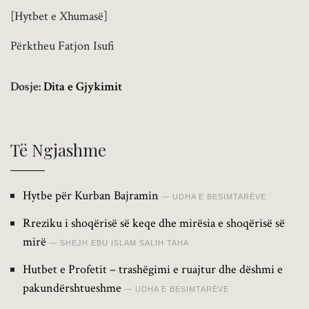
[Hytbet e Xhumasë]
Përktheu Fatjon Isufi
Dosje:
Dita e Gjykimit
Të Ngjashme
Hytbe për Kurban Bajramin
UDHA E BESIMTARËVE
Rreziku i shoqërisë së keqe dhe mirësia e shoqërisë së
mirë
SHEJH EBU ISLAM SALIH TAHA
Hutbet e Profetit – trashëgimi e ruajtur dhe dëshmi e
pakundërshtueshme
UDHA E BESIMTARËVE