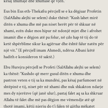
kësaj xhumaje dhe xhumasë që vjen.”
Eus bin Eus eth-Thekafiu përcjell se e ka dëgjuar Profetin
(SalAllahu alejhi ue selem) duke thënë: “Kush lahet mirë
ditën e xhuma dhe më pas niset herët për të shkuar në
xhami, ecën duke mos hipur në ndonjë mjet dhe i afrohet
imamit dhe e dëgjon atë pa folur, në çdo hap të tij do të
ketë shpërblime sikur ka agjëruar dhe është falur natën për
një vit.” (E përcjell imam Ahmedi, ndërsa Albani këtë
hadith e konsideron të saktë.)
Ebu Hurejra përcjell se Profeti (SalAllahu alejhi ue selem)
ka thënë: “Kushdo që merr gusul ditën e xhuma dhe
pastron veten e tij sa ka mundësi, pas kësaj parfumoset në
shtëpinë e tij, niset për në xhami dhe nuk shkakton ndarje
mes dy njerëzve (që janë ulur), pastaj falet aq sa ka shkruar
Allahu të falet dhe më pas dëgjon me vëmendje atë që
thotë imami, këtij njeriu do t’i falen të gjitha mëkatet