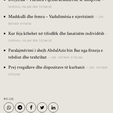
SHEHUL-ISLAM IBN TEJMIJE
Mashkulli dhe femra – Vazhdimësia e njerëzimit
DR.
BEHAR HYSENI
Kur feja kthehet në tifozllëk dhe fanatizëm individësh
SHEHUL-ISLAM IBN TEJMIJE
Paralajmërimi i shejh AbdulAziz bin Baz nga fitneja e
tebdiut dhe texhrihut
DR. FATMIR STRUMI
Prej rregullave dhe dispozitave të kurbanit
DR. FATMIR
STRUMI
NDAJE