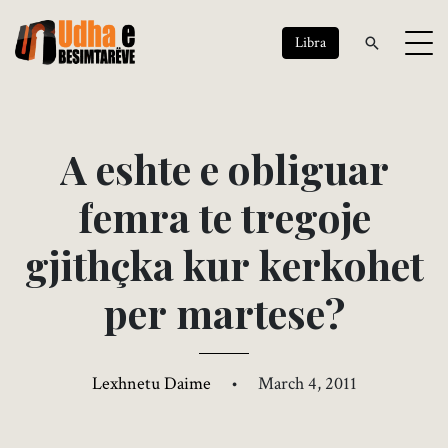
Libra
A
e
s
h
t
e
e
o
b
l
i
g
u
a
r
f
e
m
r
a
t
e
t
r
e
g
o
j
e
g
j
i
t
h
ç
k
a
k
u
r
k
e
r
k
o
h
e
t
p
e
r
m
a
r
t
e
s
e
?
Lexhnetu Daime
•
March 4, 2011