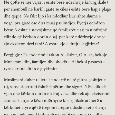
Në qoftë se një vajze, i është bërë ndërhyrje kirurgjikale (
për shembull në bark), gjatë së cilës i është bërë hapje plage
dhe qepje. Në fakt kjo i ka ndodhur kur ishte shumë e
vogël pra gjatë ose disa muaj pas lindjes. Pyetja qëndron
këtu: A është e nevojshme që familjarët e saj ta njoftojnë
cilindo që kërkon dorën e saj për këtë ndërhyrje dhe se
ajo ekziston deri tani? A eshte kjo e drejtë legjitime?
Pergjigje : Falënderimi i takon All-llahut, O Allah, bekoje
Muhammedin, familjen dhe shokët e tij bekoi pasuesit e
tyre deri në ditën e gjykimit:
Muslimani duhet të jetë i sinqertë në të gjitha çështjet e
tij, sepse siqeriteti është shpëtim dhe siguri. Nëse dikush
vjen dhe kërkon dorën e kësaj vajze dhe tek ajo ekzistojnë
akoma shenjat e kësaj ndërhyrje kirurgjikale atëherë u
kërkohet atyre që të tregojnë, sepse ndoshta keto shenja
ne trup nuk mund ti durojë në qoftë se ai nuk i di, dhe