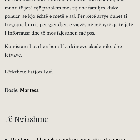
mund të jetë një problem mes tij dhe familjes, duke
pohuar se kjo është e metë e saj. Për këtë arsye duhet ti
tregojnë burrit për gjendjen e vajzës në mënyrë që të jetë
I informuar dhe të mos fajësohen më pas.
Komisioni I përhershëm I kërkimeve akademike dhe
fetvave.
Përktheu: Fatjon Isufi
Dosje:
Martesa
Të Ngjashme
Drejtësia – Themeli i qëndrueshmërisë së shoqërisë