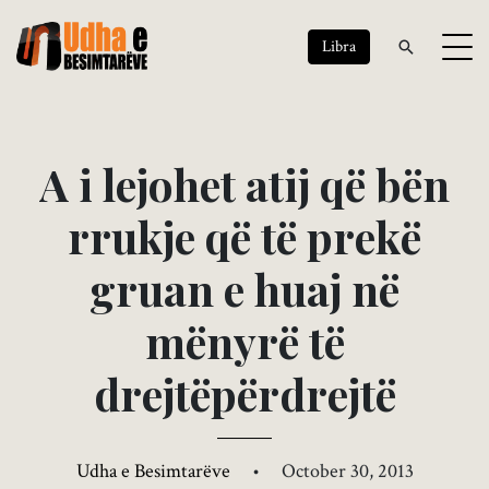
Libra
A
i
l
e
j
o
h
e
t
a
t
i
j
q
ë
b
ë
n
r
r
u
k
j
e
q
ë
t
ë
p
r
e
k
ë
g
r
u
a
n
e
h
u
a
j
n
ë
m
ë
n
y
r
ë
t
ë
d
r
e
j
t
ë
p
ë
r
d
r
e
j
t
ë
Udha e Besimtarëve
•
October 30, 2013