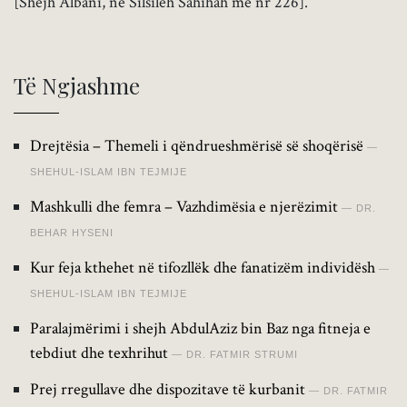
[Shejh Albani, ne Silsileh Sahihah me nr 226].
Të Ngjashme
Drejtësia – Themeli i qëndrueshmërisë së shoqërisë
SHEHUL-ISLAM IBN TEJMIJE
Mashkulli dhe femra – Vazhdimësia e njerëzimit
DR.
BEHAR HYSENI
Kur feja kthehet në tifozllëk dhe fanatizëm individësh
SHEHUL-ISLAM IBN TEJMIJE
Paralajmërimi i shejh AbdulAziz bin Baz nga fitneja e
tebdiut dhe texhrihut
DR. FATMIR STRUMI
Prej rregullave dhe dispozitave të kurbanit
DR. FATMIR