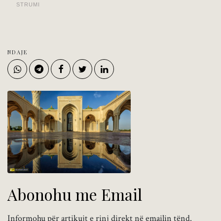
STRUMI
NDAJE
Abonohu me Email
Informohu për artikujt e rinj direkt në emailin tënd.