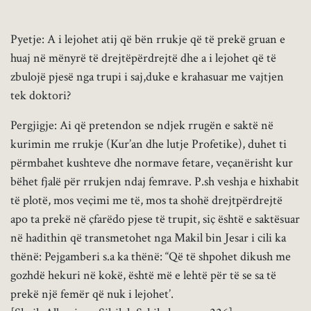
Pyetje: A i lejohet atij që bën rrukje që të prekë gruan e
huaj në mënyrë të drejtëpërdrejtë dhe a i lejohet që të
zbulojë pjesë nga trupi i saj,duke e krahasuar me vajtjen
tek doktori?
Pergjigje: Ai që pretendon se ndjek rrugën e saktë në
kurimin me rrukje (Kur’an dhe lutje Profetike), duhet ti
përmbahet kushteve dhe normave fetare, veçanërisht kur
bëhet fjalë për rrukjen ndaj femrave. P.sh veshja e hixhabit
të plotë, mos veçimi me të, mos ta shohë drejtpërdrejtë
apo ta prekë në çfarëdo pjese të trupit, siç është e saktësuar
në hadithin që transmetohet nga Makil bin Jesar i cili ka
thënë: Pejgamberi s.a ka thënë: “Që të shpohet dikush me
gozhdë hekuri në kokë, është më e lehtë për të se sa të
prekë një femër që nuk i lejohet’.