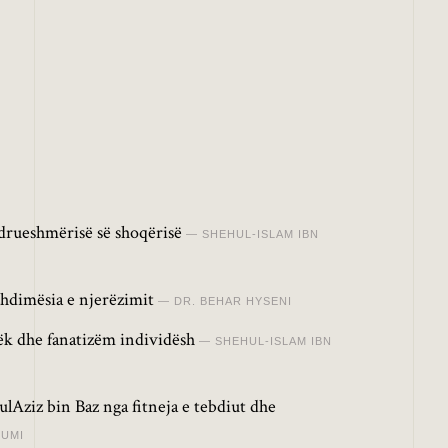
drueshmërisë së shoqërisë
SHEHUL-ISLAM IBN
hdimësia e njerëzimit
DR. BEHAR HYSENI
lëk dhe fanatizëm individësh
SHEHUL-ISLAM IBN
lAziz bin Baz nga fitneja e tebdiut dhe
RUMI