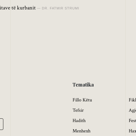
itave të kurbanit
DR. FATMIR STRUMI
Tematika
Fillo Këtu
Fik
Tefsir
Agj
Hadith
Fes
Menhexh
Hax