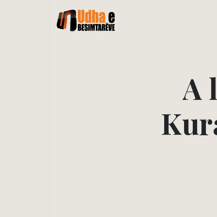
A
K
u
r