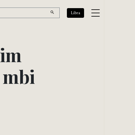
Libra
i
m
m
b
i