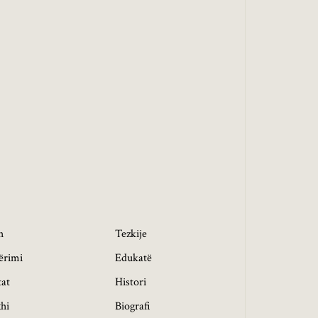
h
Tezkije
ërimi
Edukatë
tat
Histori
hi
Biografi