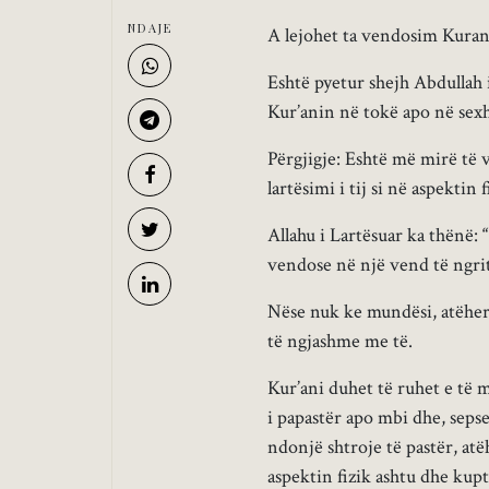
NDAJE
A lejohet ta vendosim Kuran
Eshtë pyetur shejh Abdullah 
Kur’anin në tokë apo në sex
Përgjigje: Eshtë më mirë të 
lartësimi i tij si në aspektin
Allahu i Lartësuar ka thënë:
vendose në një vend të ngrit
Nëse nuk ke mundësi, atëherë
të ngjashme me të.
Kur’ani duhet të ruhet e të
i papastër apo mbi dhe, sep
ndonjë shtroje të pastër, atë
aspektin fizik ashtu dhe kup