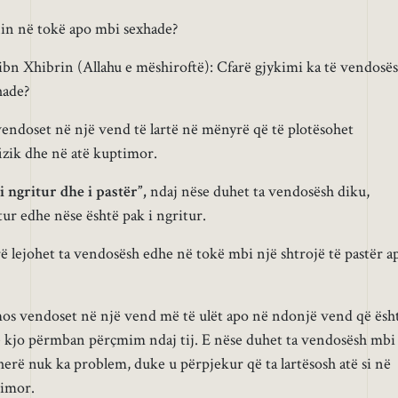
in në tokë apo mbi sexhade?
ibn Xhibrin (Allahu e mëshiroftë): Cfarë gjykimi ka të vendosë
hade?
vendoset në një vend të lartë në mënyrë që të plotësohet
 fizik dhe në atë kuptimor.
“i ngritur dhe i pastër”,
ndaj nëse duhet ta vendosësh diku,
ur edhe nëse është pak i ngritur.
 lejohet ta vendosësh edhe në tokë mbi një shtrojë të pastër a
 mos vendoset në një vend më të ulët apo në ndonjë vend që ësh
se kjo përmban përçmim ndaj tij. E nëse duhet ta vendosësh mbi
herë nuk ka problem, duke u përpjekur që ta lartësosh atë si në
timor.