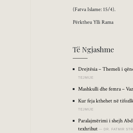
(Fatva Islame: 15/4).
Përktheu Ylli Rama
Të Ngjashme
Drejtësia – Themeli i qën
TEJMIJE
Mashkulli dhe femra – Vaz
Kur feja kthehet në tifozl
TEJMIJE
Paralajmërimi i shejh Abdu
texhrihut
DR. FATMIR ST