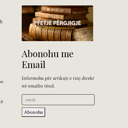
sh
Abonohu me
Email
Informohu për artikujt e rinj direkt
po
në emailin tënd.
të
Abonohu