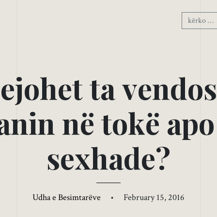
l
e
j
o
h
e
t
t
a
v
e
n
d
o
s
a
n
i
n
n
ë
t
o
k
ë
a
p
o
s
e
x
h
a
d
e
?
Udha e Besimtarëve
•
February 15, 2016