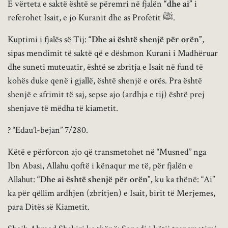
E vërteta e saktë është se përemri në fjalën
“dhe ai”
i
referohet Isait, e jo Kuranit dhe as Profetit ﷺ.
Kuptimi i fjalës së Tij:
“Dhe ai është shenjë për orën”
,
sipas mendimit të saktë që e dëshmon Kurani i Madhëruar
dhe suneti muteuatir, është se zbritja e Isait në fund të
kohës duke qenë i gjallë, është shenjë e orës. Pra është
shenjë e afrimit të saj, sepse ajo (ardhja e tij) është prej
shenjave të mëdha të kiametit.
? “Edau’l-bejan” 7/280.
Këtë e përforcon ajo që transmetohet në “Musned” nga
Ibn Abasi, Allahu qoftë i kënaqur me të, për fjalën e
Allahut:
“Dhe ai është shenjë për orën”,
ku ka thënë: “Ai”
ka për qëllim ardhjen (zbritjen) e Isait, birit të Merjemes,
para Ditës së Kiametit.