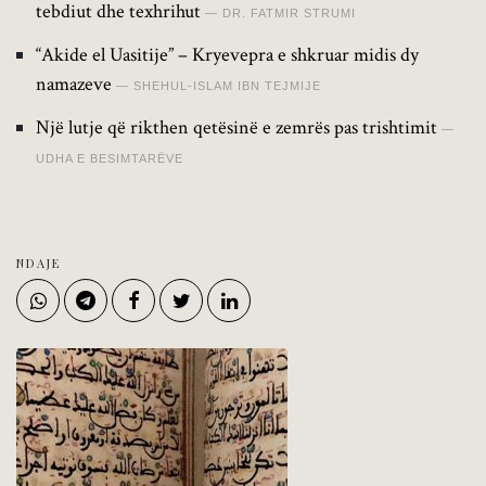
tebdiut dhe texhrihut
DR. FATMIR STRUMI
“Akide el Uasitije” – Kryevepra e shkruar midis dy
namazeve
SHEHUL-ISLAM IBN TEJMIJE
Një lutje që rikthen qetësinë e zemrës pas trishtimit
UDHA E BESIMTARËVE
NDAJE