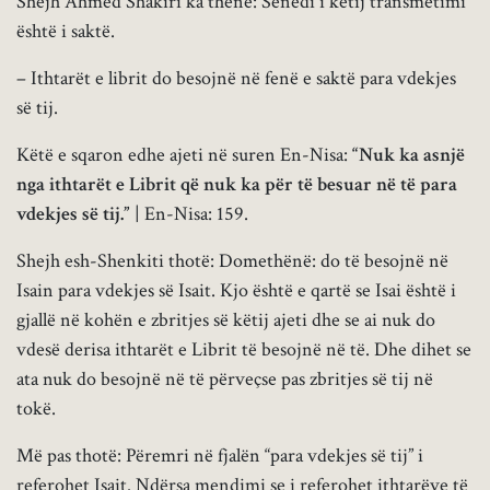
Shejh Ahmed Shakiri ka thënë: Senedi i këtij transmetimi
është i saktë.
– Ithtarët e librit do besojnë në fenë e saktë para vdekjes
së tij.
Këtë e sqaron edhe ajeti në suren En-Nisa:
“Nuk ka asnjë
nga ithtarët e Librit që nuk ka për të besuar në të para
vdekjes së tij.”
| En-Nisa: 159.
Shejh esh-Shenkiti thotë: Domethënë: do të besojnë në
Isain para vdekjes së Isait. Kjo është e qartë se Isai është i
gjallë në kohën e zbritjes së këtij ajeti dhe se ai nuk do
vdesë derisa ithtarët e Librit të besojnë në të. Dhe dihet se
ata nuk do besojnë në të përveçse pas zbritjes së tij në
tokë.
Më pas thotë: Përemri në fjalën “para vdekjes së tij” i
referohet Isait. Ndërsa mendimi se i referohet ithtarëve të