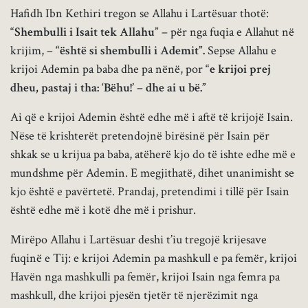
Hafidh Ibn Kethiri tregon se Allahu i Lartësuar thotë:
“Shembulli i Isait tek Allahu”
– për nga fuqia e Allahut në
krijim, –
“është si shembulli i Ademit”.
Sepse Allahu e
krijoi Ademin pa baba dhe pa nënë, por
“e krijoi prej
dheu, pastaj i tha: ‘Bëhu!’ – dhe ai u bë.”
Ai që e krijoi Ademin është edhe më i aftë të krijojë Isain.
Nëse të krishterët pretendojnë birësinë për Isain për
shkak se u krijua pa baba, atëherë kjo do të ishte edhe më e
mundshme për Ademin. E megjithatë, dihet unanimisht se
kjo është e pavërtetë. Prandaj, pretendimi i tillë për Isain
është edhe më i kotë dhe më i prishur.
Mirëpo Allahu i Lartësuar deshi t’iu tregojë krijesave
fuqinë e Tij: e krijoi Ademin pa mashkull e pa femër, krijoi
Havën nga mashkulli pa femër, krijoi Isain nga femra pa
mashkull, dhe krijoi pjesën tjetër të njerëzimit nga