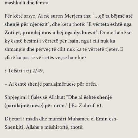
mashkulli dhe femra.
Për këtë arsye, Ai në suren Merjem tha:
“…që ta bëjmë atë
shenjë për njerëzit”,
dhe këtu thotë:
“E vërteta është nga
Zoti yt, prandaj mos u bëj nga dyshuesit”.
Domethënë se
ky është besimi i vërtetë për Isain, nga i cili nuk ka
shmangie dhe përveç të cilit nuk ka të vërtetë tjetër. E
çfarë ka pas së vërtetës veçse humbje?
? Tefsiri i tij 2/49.
– Ai është shenjë paralajmëruese për orën.
Shpjegimi i fjalës së Allahut:
“Dhe ai është shenjë
(paralajmëruese) për orën.”
| Ez-Zuhruf: 61.
Dijetari i madh dhe mufesiri Muhamed el Emin esh-
Shenkiti, Allahu e mëshiroftë, thotë: