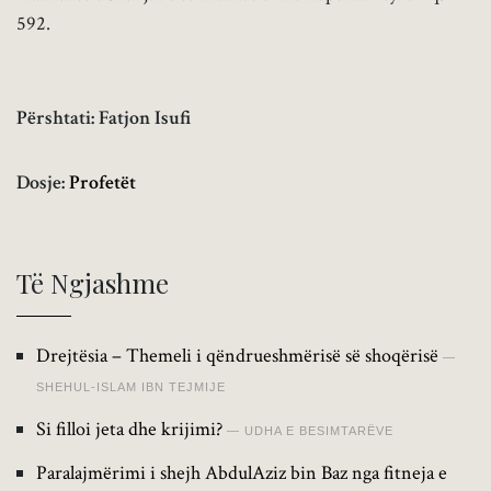
592.
Përshtati: Fatjon Isufi
Dosje:
Profetët
Të Ngjashme
Drejtësia – Themeli i qëndrueshmërisë së shoqërisë
SHEHUL-ISLAM IBN TEJMIJE
Si filloi jeta dhe krijimi?
UDHA E BESIMTARËVE
Paralajmërimi i shejh AbdulAziz bin Baz nga fitneja e