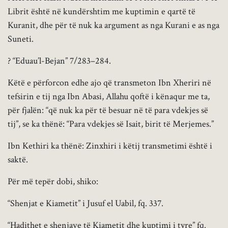
Librit është në kundërshtim me kuptimin e qartë të
Kuranit, dhe për të nuk ka argument as nga Kurani e as nga
Suneti.
? “Eduau’l-Bejan” 7/283–284.
Këtë e përforcon edhe ajo që transmeton Ibn Xheriri në
tefsirin e tij nga Ibn Abasi, Allahu qoftë i kënaqur me ta,
për fjalën: “që nuk ka për të besuar në të para vdekjes së
tij”, se ka thënë: “Para vdekjes së Isait, birit të Merjemes.”
Ibn Kethiri ka thënë: Zinxhiri i këtij transmetimi është i
saktë.
Për më tepër dobi, shiko:
“Shenjat e Kiametit” i Jusuf el Uabil, fq. 337.
“Hadithet e shenjave të Kiametit dhe kuptimi i tyre” fq.