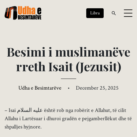
Libra
B
e
s
i
m
i
i
m
u
s
l
i
m
a
n
ë
v
e
r
r
e
t
h
I
s
a
i
t
(
J
e
z
u
s
i
t
)
Udha e Besimtarëve
•
December 25, 2025
– Isai عليه السلام është rob nga robërit e Allahut, të cilit
Allahu i Lartësuar i dhuroi gradën e pejgamberllëkut dhe të
shpalljes hyjnore.