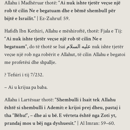
Allahu i Madhëruar thotë:
“Ai nuk ishte tjetër veçse një
rob të cilin Ne e begatuam dhe e bëmë shembull për
bijtë e Israilit.”
| Ez-Zuhruf: 59.
Hafidh Ibn Kethiri, Allahu e mëshiroftë, thotë: Fjala e Tij:
“Ai nuk ishte tjetër veçse një rob të cilin Ne e
begatuam”
, do të thotë se Isai عليه السلام nuk ishte tjetër
veçse një rob nga robërit e Allahut, të cilin Allahu e begatoi
me profetësi dhe shpallje.
? Tefsiri i tij 7/232.
– Ai u krijua pa baba.
Allahu i Lartësuar thotë:
“Shembulli i Isait tek Allahu
është si shembulli i Ademit: e krijoi prej dheu, pastaj i
tha “Bëhu!”, – dhe ai u bë. E vërteta është nga Zoti yt,
prandaj mos u bëj nga dyshuesit.”
| Al Imran: 59–60.