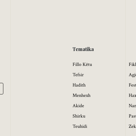
Tematika
Fillo Këtu
Fik
Tefsir
Agj
Hadith
Fes
Menhexh
Hax
Akide
Na
Shirku
Pas
Teuhidi
Zek