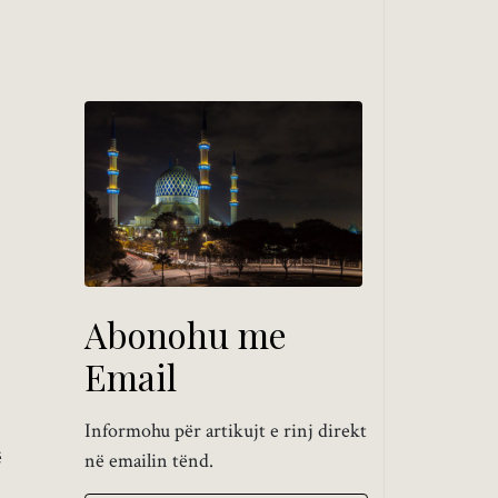
Abonohu me
Email
Informohu për artikujt e rinj direkt
ë
në emailin tënd.