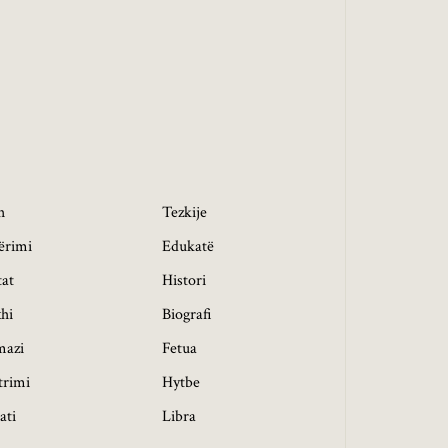
h
Tezkije
ërimi
Edukatë
tat
Histori
hi
Biografi
mazi
Fetua
trimi
Hytbe
ati
Libra