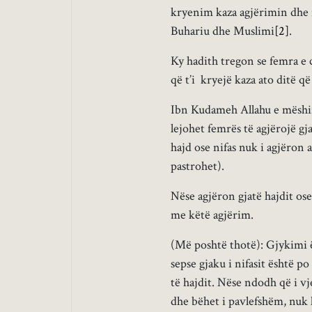
kryenim kaza agjërimin dhe
Buhariu dhe Muslimi
[2]
.
Ky hadith tregon se femra e c
që t’i kryejë kaza ato ditë që
Ibn Kudameh Allahu e mëshir
lejohet femrës të agjërojë gj
hajd ose nifas nuk i agjëron 
pastrohet).
Nëse agjëron gjatë hajdit ose
me këtë agjërim.
(Më poshtë thotë): Gjykimi ë
sepse gjaku i nifasit është po 
të hajdit. Nëse ndodh që i vje
dhe bëhet i pavlefshëm, nuk k