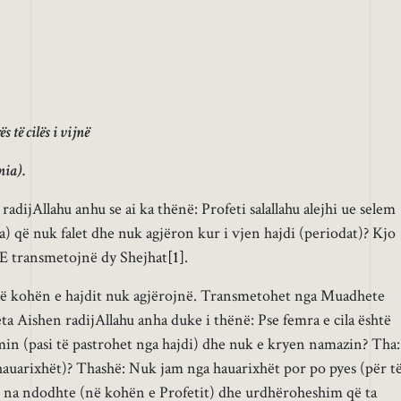
Udha e Besimtarëve
•
August 10, 2010
 të cilës i vijnë
nia).
dijAllahu anhu se ai ka thënë: Profeti salallahu alejhi ue selem
a) që nuk falet dhe nuk agjëron kur i vjen hajdi (periodat)? Kjo
. E transmetojnë dy Shejhat
[1]
.
në kohën e hajdit nuk agjërojnë. Transmetohet nga Muadhete
eta Aishen radijAllahu anha duke i thënë: Pse femra e cila është
min (pasi të pastrohet nga hajdi) dhe nuk e kryen namazin? Tha:
hauarixhët)? Thashë: Nuk jam nga hauarixhët por po pyes (për t
i) na ndodhte (në kohën e Profetit) dhe urdhëroheshim që ta