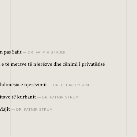
 pas Safit
DR. FATMIR STRUMI
 e të metave të njerëzve dhe cënimi i privatësisë
hdimësia e njerëzimit
DR. BEHAR HYSENI
itave të kurbanit
DR. FATMIR STRUMI
Majit
DR. FATMIR STRUMI