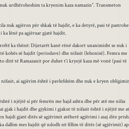
 nuk urdhëroheshim ta kryenim kaza namazin”. Transmeton
ila nuk agjëron për shkak të hajdit, e ka detyrë, pasi të pastrohe
 i ka lënë pa agjëruar gjatë hajdit.
oftë ka thënë: Dijetarët kanë rënë dakort unanimisht se nuk i
atë kohës së hajdit (periodave) dhe nifasit (lehonisë). Femra me
ato ditë të Ramazanit por duhet t’i kryejë kaza më vonë (pasi të
 nifasit, ai agjërim është i pavlefshëm dhe nuk e kryen obligimi
shtë i njëjtë si për femrën me hajd ashtu dhe për atë me nifas
ai gjak i hajdit dhe gjykimi i gjakut të nifasit është i njëjtë me a
n hajdi gjatë ditës së agjërimit atëherë agjërimi i asaj dite prish
a dallim mes hajdit që ndodh në fillim të ditës (së agjërimit) a