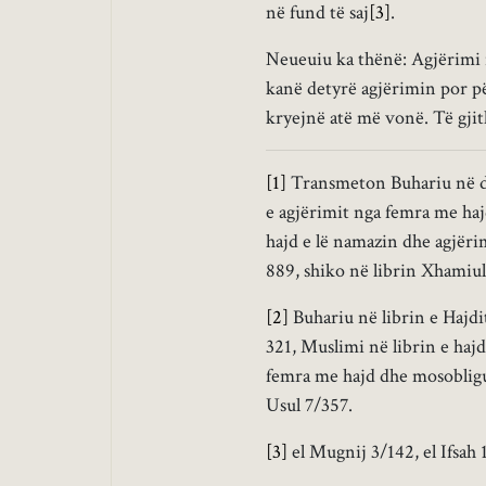
në fund të saj
[3]
.
Neueuiu ka thënë: Agjërimi i
kanë detyrë agjërimin por pë
kryejnë atë më vonë. Të gji
[1]
Transmeton Buhariu në disa
e agjërimit nga femra me hajd
hajd e lë namazin dhe agjëri
889, shiko në librin Xhamiul
[2]
Buhariu në librin e Hajdi
321, Muslimi në librin e hajd
femra me hajd dhe mosobligu
Usul 7/357.
[3]
el Mugnij 3/142, el Ifsah 