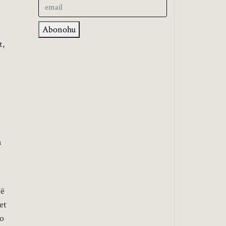
Abonohu
t,
n
të
et
po