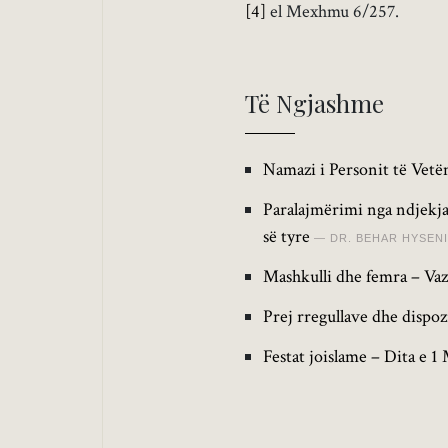
[4]
el Mexhmu 6/257.
Të Ngjashme
Namazi i Personit të Vetëm
Paralajmërimi nga ndjekja
së tyre
DR. BEHAR HYSENI
Mashkulli dhe femra – Vaz
Prej rregullave dhe dispoz
Festat joislame – Dita e 1 