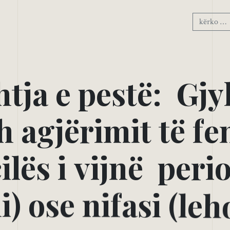
h
t
j
a
e
p
e
s
t
ë
:
G
j
y
h
a
g
j
ë
r
i
m
i
t
t
ë
f
e
c
i
l
ë
s
i
v
i
j
n
ë
p
e
r
i
d
i
)
o
s
e
n
i
f
a
s
i
(
l
e
h