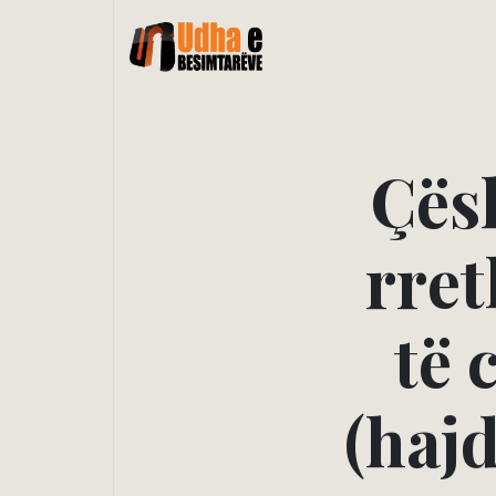
Ç
ë
s
r
r
e
t
t
ë
(
h
a
j