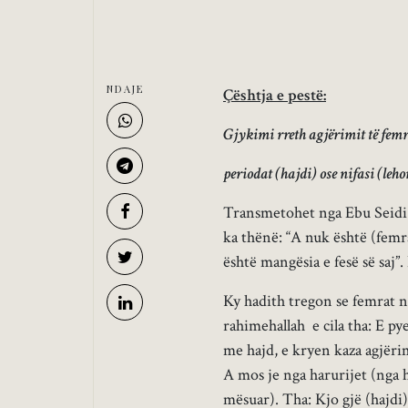
NDAJE
Çështja e pestë:
Gjykimi rreth agjërimit të femrës
periodat (hajdi) ose nifasi (leho
Transmetohet nga Ebu Seidi ra
ka thënë: “A nuk është (femr
është mangësia e fesë së saj”
Ky hadith tregon se femrat 
rahimehallah e cila tha: E py
me hajd, e kryen kaza agjëri
A mos je nga harurijet (nga 
mësuar). Tha: Kjo gjë (hajd