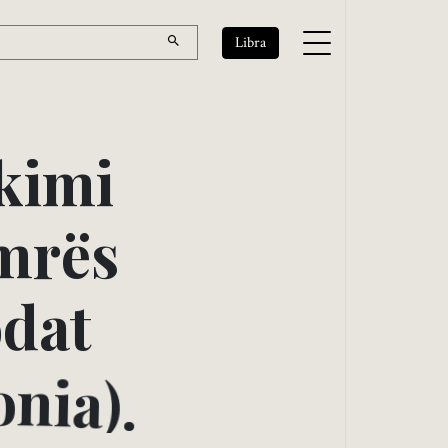
Libra
k
i
m
i
m
r
ë
s
o
d
a
t
o
n
i
a
)
.