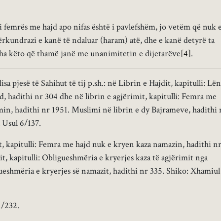
 femrës me hajd apo nifas është i pavlefshëm, jo vetëm që nuk 
rkundrazi e kanë të ndaluar (haram) atë, dhe e kanë detyrë ta
tha këto që thamë janë me unanimitetin e dijetarëve
[4]
.
 pjesë të Sahihut të tij p.sh.: në Librin e Hajdit, kapitulli: Lën
, hadithi nr 304 dhe në librin e agjërimit, kapitulli: Femra me
min, hadithi nr 1951. Muslimi në librin e dy Bajrameve, hadithi 
 Usul 6/137.
t, kapitulli: Femra me hajd nuk e kryen kaza namazin, hadithi n
it, kapitulli: Obligueshmëria e kryerjes kaza të agjërimit nga
eshmëria e kryerjes së namazit, hadithi nr 335. Shiko: Xhamiul
1/232.