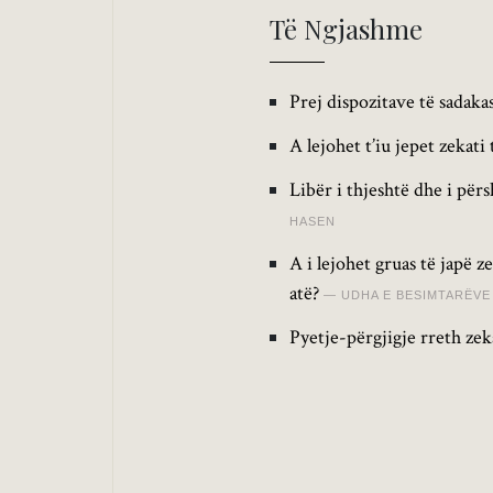
Të Ngjashme
Prej dispozitave të sadakas
A lejohet t’iu jepet zekati
Libër i thjeshtë dhe i për
HASEN
A i lejohet gruas të japë z
atë?
UDHA E BESIMTARËVE
Pyetje-përgjigje rreth zek