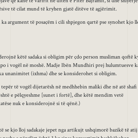
ave që kanë të varfrit në ditën e Fitër Bajramit, si dhe shlyerj
sive të cilat mund të kryhen gjatë ditëve të agjërimit.
a argument të posaçëm i cili shpjegon qartë pse synohet kjo ll
erojnë këtë sadaka si obligim për çdo person musliman qoftë k
apo i vogël në moshë. Madje Ibën Mundhiri prej hulumtuesve k
i ka unanimitet (ixhma) dhe se konsiderohet si obligim.
tepër të vogël dijetarësh në medhhebin maliki dhe në atë shafi
 është e pëlqyeshme [sunet i fortë], dhe këtë mendim vetë
tëse nuk e konsiderojnë si të qënë.)
ë se kjo lloj sadakaje jepet nga artikujt ushqimorë bazikë të atij