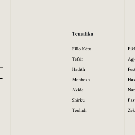
Tematika
Fillo Këtu
Fik
Tefsir
Agj
Hadith
Fes
Menhexh
Hax
Akide
Na
Shirku
Pas
Teuhidi
Zek