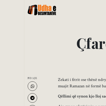
Ç
f
a
r
NDAJE
Zekati i fitrit ose thënë ndry
muajit Ramazan në formë bam
Qëllimi që synon kjo lloj sa