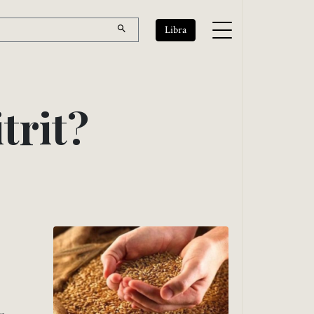
Libra
i
t
r
i
t
?