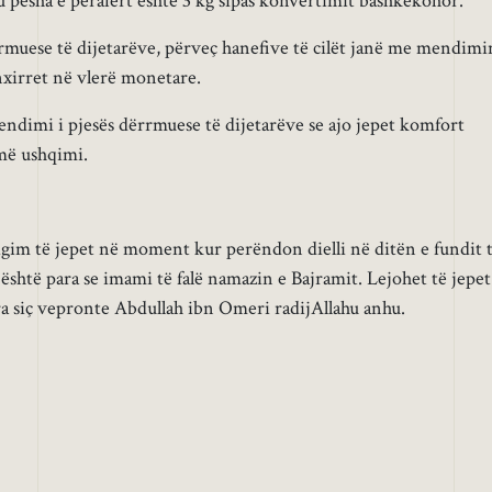
 pesha e përafërt është 3 kg sipas konvertimit bashkëkohor.
rmuese të dijetarëve, përveç hanefive të cilët janë me mendimi
 nxirret në vlerë monetare.
ndimi i pjesës dërrmuese të dijetarëve se ajo jepet komfort
rmë ushqimi.
bligim të jepet në moment kur perëndon dielli në ditën e fundit 
 është para se imami të falë namazin e Bajramit. Lejohet të jepet
ara siç vepronte Abdullah ibn Omeri radijAllahu anhu.