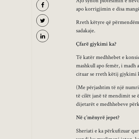
Ajo synon plotësimin e nevoj
apo korrigjimin e disa mangë
Rreth këtyre që përmendëm k
sadakaje.
Çfarë gjykimi ka?
Të katër medhhebet e konsid
mashkull apo femër, i madh 
cituar se rreth këtij gjykim
(Me përjashtim të një numri 
të cilët janë të mendimit se
dijetarët e medhhebeve përka
Në ç’mënyrë jepet?
Sheriati e ka përkufizuar qart