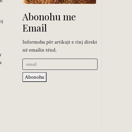
en
Abonohu me
oj
Email
Informohu për artikujt e rinj direkt
në emailin tënd.
y
a
Abonohu