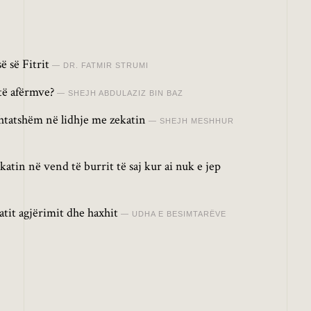
ë së Fitrit
DR. FATMIR STRUMI
 të afërmve?
SHEJH ABDULAZIZ BIN BAZ
shtatshëm në lidhje me zekatin
SHEJH MESHHUR
ekatin në vend të burrit të saj kur ai nuk e jep
atit agjërimit dhe haxhit
UDHA E BESIMTARËVE