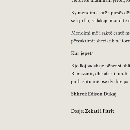
vendi ku muslimani jeton, ku
Ky mendim është i pjesës dë
se kjo lloj sadakaje mund të
Mendimi më i saktë është me
përcaktimit sheriatik në fo
Kur jepet?
Kjo lloj sadakaje bëhet si o
Ramazanit, dhe afati i fundit
gjithashtu një ose dy ditë p
Shkroi: Edison Dukaj
Dosje:
Zekati i Fitrit