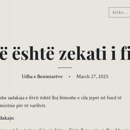
ë
ë
s
h
t
ë
z
e
k
a
t
i
i
f
Udha e Besimtarëve
•
March 27, 2025
she sadakaja e fitrit është lloj lëmoshe e cila jepet në fund të
irësie për të varfërit.
dakaje: