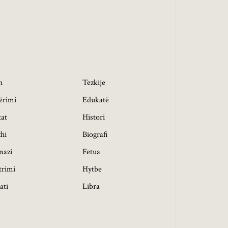
h
Tezkije
ërimi
Edukatë
tat
Histori
hi
Biografi
mazi
Fetua
trimi
Hytbe
ati
Libra