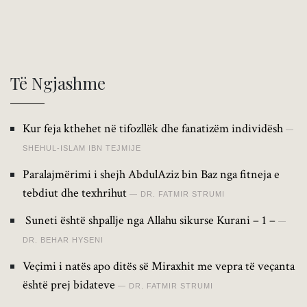
Të Ngjashme
Kur feja kthehet në tifozllëk dhe fanatizëm individësh
SHEHUL-ISLAM IBN TEJMIJE
Paralajmërimi i shejh AbdulAziz bin Baz nga fitneja e
tebdiut dhe texhrihut
DR. FATMIR STRUMI
Suneti është shpallje nga Allahu sikurse Kurani – 1 –
DR. BEHAR HYSENI
Veçimi i natës apo ditës së Miraxhit me vepra të veçanta
është prej bidateve
DR. FATMIR STRUMI