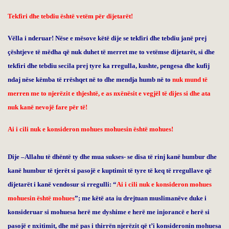
Tekfiri dhe tebdiu është vetëm për dijetarët!
Vëlla i nderuar! Nëse e mësove këtë dije se tekfiri dhe tebdiu janë prej
çështjeve të mëdha që nuk duhet të merret me to vetëmse dijetarët, si dhe
tekfiri dhe tebdiu secila prej tyre ka rregulla, kushte, pengesa dhe kufij
ndaj nëse këmba të rrëshqet në to dhe mendja humb në to
nuk mund të
merren me to njerëzit e thjeshtë, e as nxënësit e vegjël të dijes si dhe ata
nuk kanë nevojë fare për të!
Ai i cili nuk e konsideron mohues mohuesin është mohues!
Dije –Allahu të dhëntë ty dhe mua sukses- se disa të rinj kanë humbur dhe
kanë humbur të tjerët si pasojë e kuptimit të tyre të keq të rregullave që
dijetarët i kanë vendosur si rregulli: “
Ai i cili nuk e konsideron mohues
mohuesin është mohues
”; me këtë ata iu drejtuan muslimanëve duke i
konsideruar si mohuesa herë me dyshime e herë me injorancë e herë si
pasojë e nxitimit, dhe më pas i thirrën njerëzit që t’i konsideronin mohuesa