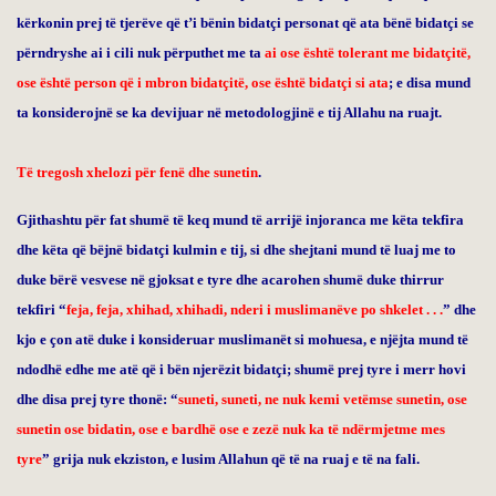
kërkonin prej të tjerëve që t’i bënin bidatçi personat që ata bënë bidatçi se
përndryshe ai i cili nuk përputhet me ta
ai ose është tolerant me bidatçitë
,
ose është person që i mbron bidatçitë
,
ose është bidatçi si ata
; e disa mund
ta konsiderojnë se ka devijuar në metodologjinë e tij Allahu na ruajt.
Të tregosh xhelozi për fenë dhe sunetin
.
Gjithashtu për fat shumë të keq mund të arrijë injoranca me këta tekfira
dhe këta që bëjnë bidatçi kulmin e tij, si dhe shejtani mund të luaj me to
duke bërë vesvese në gjoksat e tyre dhe acarohen shumë duke thirrur
tekfiri “
feja, feja, xhihad, xhihadi, nderi i muslimanëve po shkelet . . .
” dhe
kjo e çon atë duke i konsideruar muslimanët si mohuesa, e njëjta mund të
ndodhë edhe me atë që i bën njerëzit bidatçi; shumë prej tyre i merr hovi
dhe disa prej tyre thonë: “
suneti, suneti, ne nuk kemi vetëmse sunetin, ose
sunetin ose bidatin, ose e bardhë ose e zezë nuk ka të ndërmjetme mes
tyre
”
grija
nuk ekziston, e lusim Allahun që të na ruaj e të na fali.