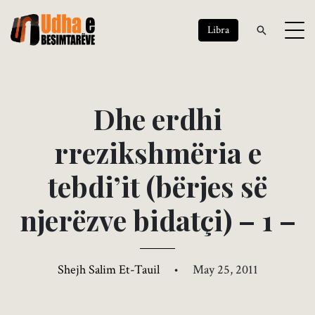
Libra
D
h
e
e
r
d
h
i
r
r
e
z
i
k
s
h
m
ë
r
i
a
e
t
e
b
d
i
’
i
t
(
b
ë
r
j
e
s
s
ë
n
j
e
r
ë
z
v
e
b
i
d
a
t
ç
i
)
–
1
–
Shejh Salim Et-Tauil
•
May 25, 2011