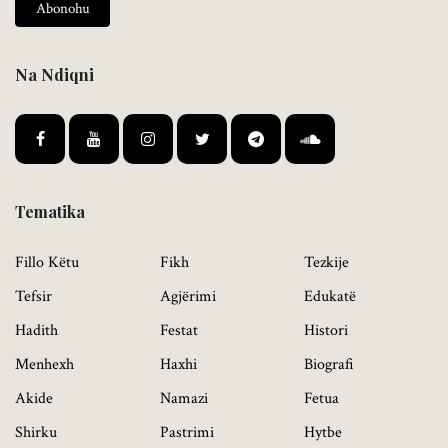
Abonohu
Na Ndiqni
Tematika
Fillo Këtu
Fikh
Tezkije
Tefsir
Agjërimi
Edukatë
Hadith
Festat
Histori
Menhexh
Haxhi
Biografi
Akide
Namazi
Fetua
Shirku
Pastrimi
Hytbe