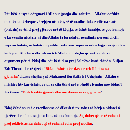
Për këtë arsye i dërguari i Allahut (paqja dhe nderimi i Allahut qofshin
mbi të) ka tërhequr vërejtjen në mënyrë të madhe duke e cilësuar atë
(bidatin) se është prej gjërave më të këqija, se është humbje, se çdo humbje
e ka vendin në zjarr, si dhe Allahu ia ka ndalur pendimin personit i cili
vepron bidate, se bidati i tij është i refuzuar sepse ai është legjitim që nuk e
ka lejuar Allahu si dhe afrim tek Allahu me diçka që nuk ka zbritur
argument për të. Ndaj dhe për këtë disa prej Selefëve kanë thënë si Sufjan
Eth-Theuri dhe të tjerë: “
Bidati është më e dashur tek Iblisi se sa
gjynahu
”, kurse shejhu ynë Muhamed ibn Salih El-Uthejmin –Allahu e
mëshiroftë- kur është pyetur se cila është më e rëndë gjynahu apo bidati?
Ka thënë: “
Bidati është gjynah dhe më shumë se sa gjynahu
”.
Ndaj është shumë e rrezikshme që dikush të nxitohet në bërjen bidatçi të
tjerëve dhe t’i akuzoj muslimanët me humbje.
Siç duhet që ne të ruhemi
prej tekfirit ashtu duhet që të ruhemi edhe prej tebdiut
.