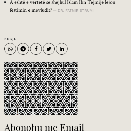
A është e vërtetë se shejhul Islam Ibn Tejmije lejon
festimin e mevludit?
DR. FATMIR STRUMI
NDAJE
Abonohu me Email