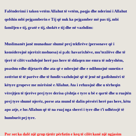
Falënderimi i takon vetëm Allahut të vetëm, paqja dhe nderimi i Allahut
qofshin mbi pejgamberin e Tij që nuk ka pejgamber më pas tij, mbi
familjen e tij, gratë e tij, shokët e tij dhe në vazhdim:
Muslimanët janë munaduar shumë prej tekfirëve (personave që i
konsiderojnë njerëzit mohuesa) si p.sh: havarixhëve, mu’tezilëve dhe të
tjerë të cilët vazhdojnë herë pas here të shfaqen me emra të ndryshëm,
poashtu edhe dijetarët dhe ata që e mbrojnë dhe e ndihmojnë sunetin e
zotëriut të të parëve dhe të fundit vazhdojnë që të jenë në gadishmëri të
këtyre grupeve me mirësinë e Allahut. Ata i refuzojnë dhe u tërheqin
vërejtjen të tjerëve prej tyre derisa çështja e tyre u bë e qartë dhe u ruajtën
prej tyre shumë njerëz, porse ata mund të dalin përsëri herë pas here, këtu
apo atje, e lus Allahun që të na ruaj nga sherri i tyre dhe t’i udhëzojë të
humburit pej tyre.
Por sot ka dalë një grup tjetër përfatin e keq të cilët kanë një ngjasim