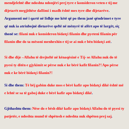
mendjelehtë dhe ndoshta ndonjëri prej tyre e konsideron veten e tij me
dijetarët megjithëse dallimi i madh është mes tyre dhe dijetarëve
.
Argumenti më i qartë në lidhje me këtë që po them janë qëndrimet e tyre
që nuk ia atriubojnë dietarëve qoftë në mënyrë të afërt apo të largët, siç
thonë se:
filani nuk e konsideron bidatçi filanin dhe pyeteni filanin për
filanin dhe do ta mësoni menhexhin e tij se ai nuk e bën bidatçi atë
.
Si dhe dije –Allahu të drejtoftë në kënaqësinë e Tij- se Allahu nuk do të
pyesi ty ditën e gjykimit se përse nuk e ke bërë kafit filanin?! Apo përse
nuk e ke bërë bidatçi filanin?!
Si dhe them:
Të bëj gabim duke mos e bërë kafir apo bidatçi dikë është më
e lehtë se sa të gaboj duke e bërë kafir apo bidatçi dikë
.
Gjithashtu them:
Nëse do e bësh dikë kafir apo bidatçi Allahu do të pyesi ty
patjetër, e ndoshta mund të shpëtosh e ndoshta nuk shpëton prej saj
.