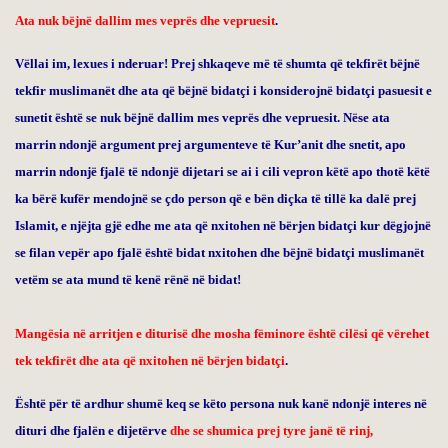
Ata nuk bëjnë dallim mes veprës dhe vepruesit
.
Vëllai im, lexues i nderuar! Prej shkaqeve më të shumta që tekfirët bëjnë
tekfir muslimanët dhe ata që bëjnë bidatçi i konsiderojnë bidatçi pasuesit e
sunetit është se nuk bëjnë dallim mes veprës dhe vepruesit. Nëse ata
marrin ndonjë argument prej argumenteve të Kur’anit dhe snetit, apo
marrin ndonjë fjalë të ndonjë dijetari se ai i cili vepron këtë apo thotë këtë
ka bërë kufër mendojnë se çdo person që e bën diçka të tillë ka dalë prej
Islamit, e njëjta gjë edhe me ata që nxitohen në bërjen bidatçi kur dëgjojnë
se filan vepër apo fjalë është bidat nxitohen dhe bëjnë bidatçi muslimanët
vetëm se ata mund të kenë rënë në bidat!
Mangësia në arritjen e diturisë dhe mosha fëminore është cilësi që vërehet
tek tekfirët dhe ata që nxitohen në bërjen bidatçi
.
Është për të ardhur shumë keq se këto persona nuk kanë ndonjë interes në
dituri dhe fjalën e dijetërve
dhe se shumica prej tyre janë të rinj,