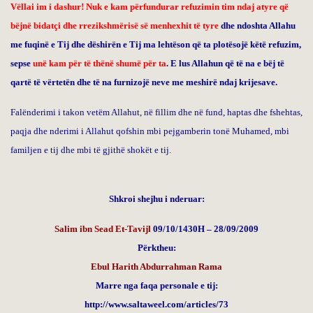
Vëllai im i dashur! Nuk e kam përfundurar refuzimin tim ndaj atyre që
bëjnë bidatçi dhe rrezikshmërisë së menhexhit të tyre
dhe ndoshta Allahu
me fuqinë e Tij dhe dëshirën e Tij ma lehtëson që ta plotësojë këtë refuzim,
sepse
unë kam për të thënë shumë për ta
. E lus Allahun që të na e bëj të
qartë të vërtetën dhe të na furnizojë neve me meshirë ndaj krijesave.
Falënderimi i takon vetëm Allahut, në fillim dhe në fund, haptas dhe fshehtas,
paqja dhe nderimi i Allahut qofshin mbi pejgamberin tonë Muhamed, mbi
familjen e tij dhe mbi të gjithë shokët e tij.
Shkroi shejhu i nderuar:
Salim ibn Sead Et-Tavijl
09/10/1430H
–
28/09/2009
Përktheu:
Ebul Harith Abdurrahman Rama
Marre nga faqa personale e tij:
http://www.saltaweel.com/articles/73