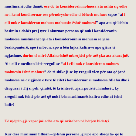
muslimanët dhe thanë:
ose do ta konsiderosh mohuesa ata ashtu siç edhe
ne i kemi kondiseruar ose përndryshe edhe ti bëhesh mohues
sepse “
a
i i
cili nuk e konsideron mohues mohuesin është mohues!
” apo ata që kishin
besimin e dobët prej tyre i akuzuan persona që nuk i konsideronin
mohuesa muslimanët që ata i konsideronin si mohuesa se janë
bashkpuntorë, apo i mbron, apo u bën lajka kafirave apo gjëra të
ngjashme,
d
urim të mirë Allahu është mbrojtësi për atë çka ata akuzojnë
.
Ai i cili e mediton këtë rregull se “
ai i cili nuk e konsideron mohues
mohuesin është mohues
” do të shikojë se ky rregull vlen për ata që janë
mohuesa në origjinën e tyre të cilët i konsideruar si mohuesa Allahu dhe i
dërguari i Tij si psh: çifutët, të krishterët, zjarrputistët, hindusët; ky
rregull nuk është për atë që nuk i bën muslimanët kafira edhe ai është
kafir!
Të njëjtën gjë veprojnë edhe ata që nxitohen në bërjen bidatçi
.
Kur disa musliman filluan –qofshin persona, grupe apo shoqata- që të