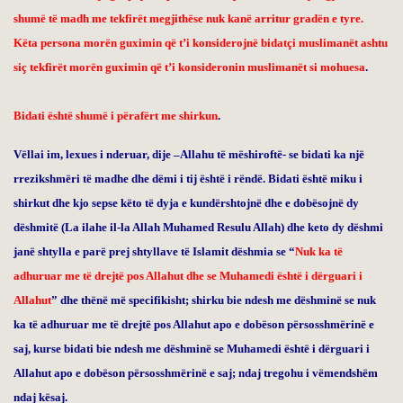
shumë të madh me tekfirët megjithëse nuk kanë arritur gradën e tyre
.
Këta persona morën guximin që t’i konsiderojnë bidatçi muslimanët ashtu
siç tekfirët morën guximin që t’i konsideronin muslimanët si mohuesa
.
Bidati është shumë i përafërt me shirkun
.
Vëllai im
,
lexues i nderuar, dije –Allahu të mëshiroftë- se bidati ka një
rrezikshmëri të madhe dhe dëmi i tij është i rëndë. Bidati është miku i
shirkut dhe kjo sepse këto të dyja e kundërshtojnë dhe e dobësojnë dy
dëshmitë (La ilahe il-la Allah Muhamed Resulu Allah) dhe keto dy dëshmi
janë shtylla e parë prej shtyllave të Islamit dëshmia se “
Nuk ka të
adhuruar me të drejtë pos Allahut dhe se Muhamedi është i dërguari i
Allahut
” dhe thënë më specifikisht; shirku bie ndesh me dëshminë se nuk
ka të adhuruar me të drejtë pos Allahut apo e dobëson përsosshmërinë e
saj, kurse bidati bie ndesh me dëshminë se Muhamedi është i dërguari i
Allahut apo e dobëson përsosshmërinë e saj; ndaj tregohu i vëmendshëm
ndaj kësaj.