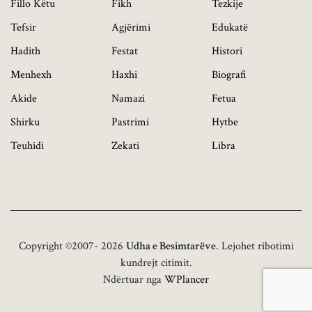
Fillo Këtu
Fikh
Tezkije
Tefsir
Agjërimi
Edukatë
Hadith
Festat
Histori
Menhexh
Haxhi
Biografi
Akide
Namazi
Fetua
Shirku
Pastrimi
Hytbe
Teuhidi
Zekati
Libra
Copyright ©2007- 2026
Udha e Besimtarëve
. Lejohet ribotimi
kundrejt citimit.
Ndërtuar nga
WPlancer