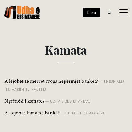
Libra
K
a
m
a
t
a
A lejohet të merret rroga nëpërmjet bankës?
SHEJH ALIJ
IBN HASEN EL-HALEBIJ
Ngrënësi i kamatës
UDHA E BESIMTARËVE
A Lejohet Puna në Bankë?
UDHA E BESIMTARËVE