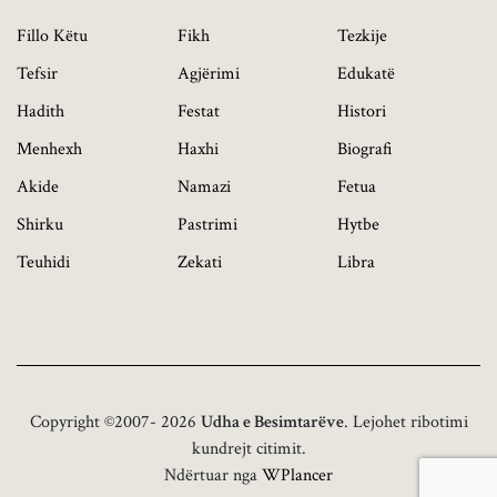
Fillo Këtu
Fikh
Tezkije
Tefsir
Agjërimi
Edukatë
Hadith
Festat
Histori
Menhexh
Haxhi
Biografi
Akide
Namazi
Fetua
Shirku
Pastrimi
Hytbe
Teuhidi
Zekati
Libra
Copyright ©2007- 2026
Udha e Besimtarëve
. Lejohet ribotimi
kundrejt citimit.
Ndërtuar nga
WPlancer