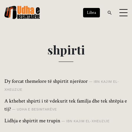
Libra
s
h
p
i
r
t
i
Dy forcat themelore të shpirtit njerëzor
IBN KAJIM EL-
XHEUZIJE
A kthehet shpirti i të vdekurit tek familja dhe tek shtëpia e
tij?
UDHA E BESIMTARËVE
Lidhja e shpirtit me trupin
IBN KAJIM EL-XHEUZIJE