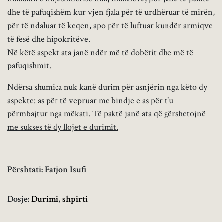
dhe të pafuqishëm kur vjen fjala për të urdhëruar të mirën,
për të ndaluar të keqen, apo për të luftuar kundër armiqve
të fesë dhe hipokritëve.
Në këtë aspekt ata janë ndër më të dobëtit dhe më të
pafuqishmit.
Ndërsa shumica nuk kanë durim për asnjërin nga këto dy
aspekte: as për të vepruar me bindje e as për t’u
përmbajtur nga mëkati.
Të paktë janë ata që gërshetojnë
me sukses të dy llojet e durimit.
Përshtati: Fatjon Isufi
Dosje:
Durimi
,
shpirti