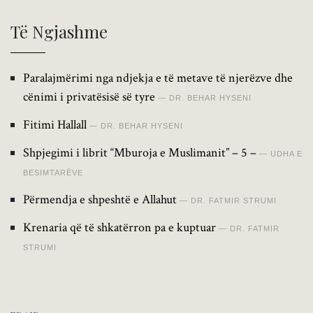
Të Ngjashme
Paralajmërimi nga ndjekja e të metave të njerëzve dhe
cënimi i privatësisë së tyre
DR. BEHAR HYSENI
Fitimi Hallall
DR. BEHAR HYSENI
Shpjegimi i librit “Mburoja e Muslimanit” – 5 –
UDHA E
BESIMTARËVE
Përmendja e shpeshtë e Allahut
DR. FATMIR STRUMI
Krenaria që të shkatërron pa e kuptuar
DR. FATMIR
STRUMI