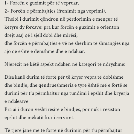
1- Forcën e guximit për të vepruar.
2- Forcën e përmbajtjes (frenimit nga veprimi).
Thelbi i durimit qëndron në përdorimin e mençur të
këtyre dy forcave: pra kur forcën e guximit e orienton
drejt asaj që i sjell dobi dhe mirësi,
dhe forcën e përmbajtjes e vë në shërbim të shmangies nga
ajo që është e dëmshme dhe e ndaluar.
Njerëzit në këtë aspekt ndahen në kategori të ndryshme:
Disa kanë durim të fortë për të kryer vepra të dobishme
dhe bindje, dhe qëndrueshmëria e tyre është më e fortë se
durimi për t’u përmbajtur nga tundimi i epshit dhe kryerja
e ndalesave.
Pra ai i duron vështirësitë e bindjes, por nuk i reziston
epshit dhe mëkatit kur i serviret.
Të tjerë janë më të fortë në durimin për t’u përmbajtur