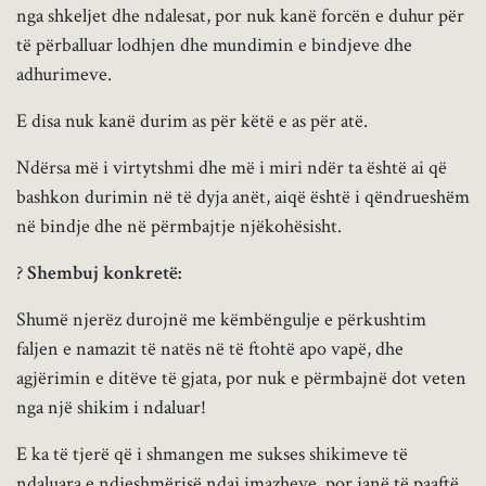
nga shkeljet dhe ndalesat, por nuk kanë forcën e duhur për
të përballuar lodhjen dhe mundimin e bindjeve dhe
adhurimeve.
E disa nuk kanë durim as për këtë e as për atë.
Ndërsa më i virtytshmi dhe më i miri ndër ta është ai që
bashkon durimin në të dyja anët, aiqë është i qëndrueshëm
në bindje dhe në përmbajtje njëkohësisht.
?
Shembuj konkretë:
Shumë njerëz durojnë me këmbëngulje e përkushtim
faljen e namazit të natës në të ftohtë apo vapë, dhe
agjërimin e ditëve të gjata, por nuk e përmbajnë dot veten
nga një shikim i ndaluar!
E ka të tjerë që i shmangen me sukses shikimeve të
ndaluara e ndjeshmërisë ndaj imazheve, por janë të paaftë