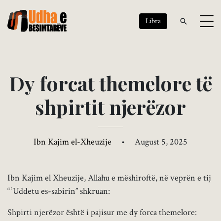
Libra
D
y
f
o
r
c
a
t
t
h
e
m
e
l
o
r
e
t
ë
s
h
p
i
r
t
i
t
n
j
e
r
ë
z
o
r
Ibn Kajim el-Xheuzije
•
August 5, 2025
Ibn Kajim el Xheuzije, Allahu e mëshiroftë, në veprën e tij
“ʿUddetu es-sabirin” shkruan:
Shpirti njerëzor është i pajisur me dy forca themelore: