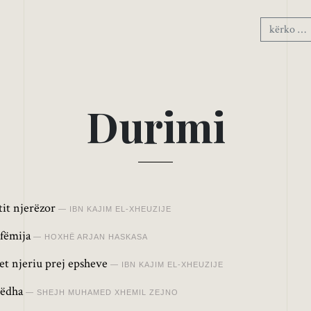
D
u
r
i
m
i
tit njerëzor
IBN KAJIM EL-XHEUZIJE
 fëmija
HOXHË ARJAN HASKASA
het njeriu prej epsheve
IBN KAJIM EL-XHEUZIJE
mëdha
SHEJH MUHAMED XHEMIL ZEJNO