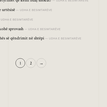
detyrimet që kemi ndaj shokut?
UDHA E BESIMTARËVE
 urtësisë
UDHA E BESIMTARËVE
UDHA E BESIMTARËVE
 kohë sprovash
UDHA E BESIMTARËVE
hës së qëndrimit në shtëpi
UDHA E BESIMTARËVE
1
2
→