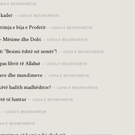
DHA E BESIMTARËVE
 kader
UDHA E BESIMTARËVE
imja e bija e Profetit
UDHA E BESIMTARËVE
j – Mësime dhe Dobi
UDHA E BESIMTARËVE
: “Besimi është në zemër”!
UDHA E BESIMTARËVE
pas librit të Allahut
UDHA E BESIMTARËVE
ovave dhe mundimeve
UDHA E BESIMTARËVE
këtë hadith madhështor?
UDHA E BESIMTARËVE
etë të lumtur
UDHA E BESIMTARËVE
UDHA E BESIMTARËVE
HA E BESIMTARËVE