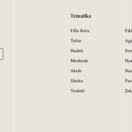
Tematika
Fillo Këtu
Fik
Tefsir
Agj
Hadith
Fes
Menhexh
Hax
Akide
Na
Shirku
Pas
Teuhidi
Zek