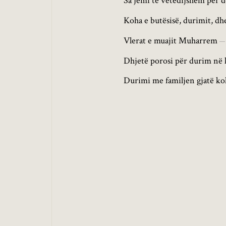
Sa jemi të vetëdijshëm për 
Koha e butësisë, durimit, dhe
Vlerat e muajit Muharrem
Dhjetë porosi për durim në
Durimi me familjen gjatë ko