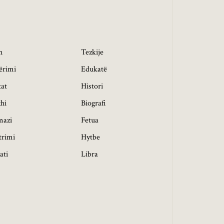
h
Tezkije
ërimi
Edukatë
tat
Histori
hi
Biografi
mazi
Fetua
trimi
Hytbe
ati
Libra