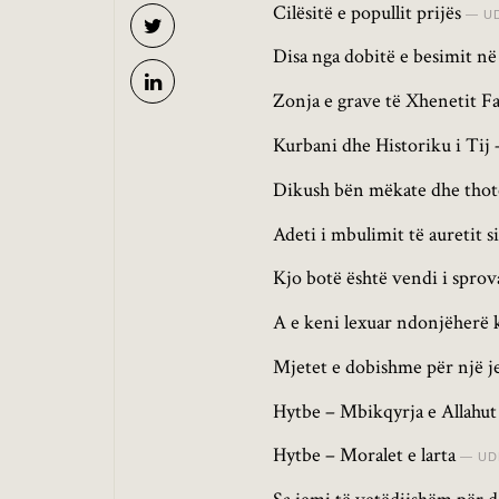
Cilësitë e popullit prijës
U
Disa nga dobitë e besimit në
Zonja e grave të Xhenetit Fat
Kurbani dhe Historiku i Ti
Dikush bën mëkate dhe thotë
Adeti i mbulimit të auretit si
Kjo botë është vendi i spr
A e keni lexuar ndonjëherë 
Mjetet e dobishme për një j
Hytbe – Mbikqyrja e Allahut
Hytbe – Moralet e larta
UD